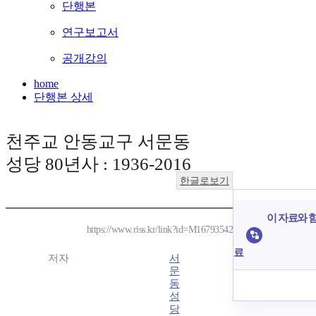
단행본
연구보고서
공개강의
home
단행본 상세
천주교 안동교구 서문동
성당 80년사 : 1936-2016
한글로보기
이 자료와 함
https://www.riss.kr/link?id=M16793542
료
저자
서
문
동
성
당