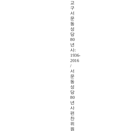
교
구
서
문
동
성
당
80
년
사:
1936-
2016
/
서
문
동
성
당
80
년
사
편
찬
위
원