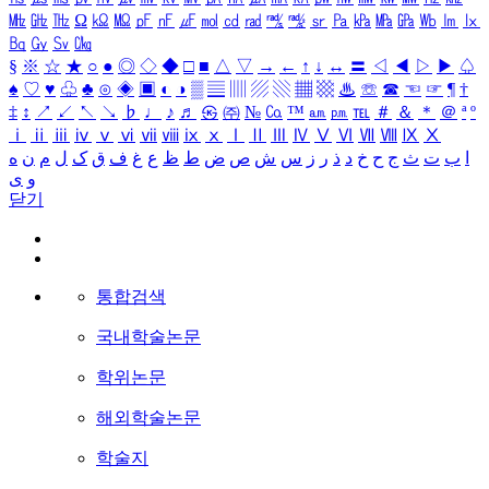
㎒
㎓
㎔
Ω
㏀
㏁
㎊
㎋
㎌
㏖
㏅
㎭
㎮
㎯
㏛
㎩
㎪
㎫
㎬
㏝
㏐
㏓
㏃
㏉
㏜
㏆
§
※
☆
★
○
●
◎
◇
◆
□
■
△
▽
→
←
↑
↓
↔
〓
◁
◀
▷
▶
♤
♠
♡
♥
♧
♣
⊙
◈
▣
◐
◑
▒
▤
▥
▨
▧
▦
▩
♨
☏
☎
☜
☞
¶
†
‡
↕
↗
↙
↖
↘
♭
♩
♪
♬
㉿
㈜
№
㏇
™
㏂
㏘
℡
＃
＆
＊
＠
ª
º
ⅰ
ⅱ
ⅲ
ⅳ
ⅴ
ⅵ
ⅶ
ⅷ
ⅸ
ⅹ
Ⅰ
Ⅱ
Ⅲ
Ⅳ
Ⅴ
Ⅵ
Ⅶ
Ⅷ
Ⅸ
Ⅹ
ا
ب
ت
ث
ج
ح
خ
د
ذ
ر
ز
س
ش
ص
ض
ط
ظ
ع
غ
ف
ق
ک
ل
م
ن
ه
و
ی
닫기
통합검색
국내학술논문
학위논문
해외학술논문
학술지