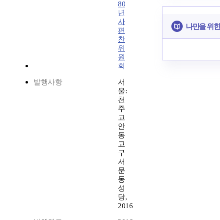
80
년
사
나만을 위한
편
찬
위
원
회
발행사항
서
울:
천
주
교
안
동
교
구
서
문
동
성
당,
2016