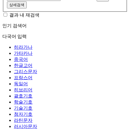
상세검색
결과 내 재검색
인기 검색어
다국어 입력
히라가나
가타카나
중국어
한글고어
그리스문자
프랑스어
독일어
히브리어
괄호기호
학술기호
기술기호
첨자기호
라틴문자
러시아문자