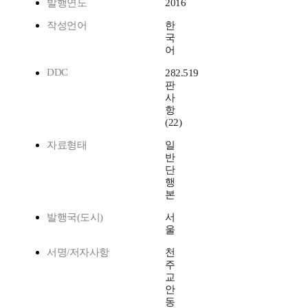
발행연도
2016
작성언어
한
국
어
DDC
282.519
판
사
항
(22)
자료형태
일
반
단
행
본
발행국(도시)
서
울
서명/저자사항
천
주
교
안
동