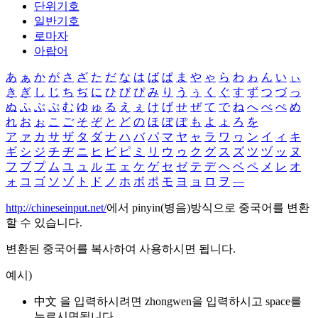
단위기호
일반기호
로마자
아랍어
あ
ぁ
か
が
さ
ざ
た
だ
な
は
ば
ぱ
ま
や
ゃ
ら
わ
ゎ
ん
い
ぃ
き
ぎ
し
じ
ち
ぢ
に
ひ
び
ぴ
み
り
う
ぅ
く
ぐ
す
ず
つ
づ
っ
ぬ
ふ
ぶ
ぷ
む
ゆ
ゅ
る
え
ぇ
け
げ
せ
ぜ
て
で
ね
へ
べ
ぺ
め
れ
お
ぉ
こ
ご
そ
ぞ
と
ど
の
ほ
ぼ
ぽ
も
よ
ょ
ろ
を
ア
ァ
カ
サ
ザ
タ
ダ
ナ
ハ
バ
パ
マ
ヤ
ャ
ラ
ワ
ヮ
ン
イ
ィ
キ
ギ
シ
ジ
チ
ヂ
ニ
ヒ
ビ
ピ
ミ
リ
ウ
ゥ
ク
グ
ス
ズ
ツ
ヅ
ッ
ヌ
フ
ブ
プ
ム
ユ
ュ
ル
エ
ェ
ケ
ゲ
セ
ゼ
テ
デ
ヘ
ベ
ペ
メ
レ
オ
ォ
コ
ゴ
ソ
ゾ
ト
ド
ノ
ホ
ボ
ポ
モ
ヨ
ョ
ロ
ヲ
―
http://chineseinput.net/
에서 pinyin(병음)방식으로 중국어를 변환
할 수 있습니다.
변환된 중국어를 복사하여 사용하시면 됩니다.
예시)
中文 을 입력하시려면
zhongwen
을 입력하시고 space를
누르시면됩니다.