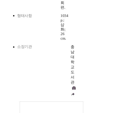
회
편.
형태사항
1034
p.:
삽
화;
26
cm.
소장기관
충
남
대
학
교
도
서
관