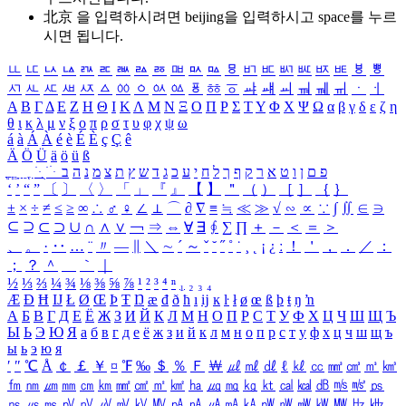
北京 을 입력하시려면
beijing
을 입력하시고 space를 누르
시면 됩니다.
ㅥ
ㅦ
ㅧ
ㅨ
ㅩ
ㅪ
ㅫ
ㅬ
ㅭ
ㅮ
ㅯ
ㅰ
ㅱ
ㅲ
ㅳ
ㅴ
ㅵ
ㅶ
ㅷ
ㅸ
ㅹ
ㅺ
ㅻ
ㅼ
ㅽ
ㅾ
ㅿ
ㆀ
ㆁ
ㆂ
ㆃ
ㆄ
ㆅ
ㆆ
ㆇ
ㆈ
ㆉ
ㆊ
ㆋ
ㆌ
ㆍ
ㆎ
Α
Β
Γ
Δ
Ε
Ζ
Η
Θ
Ι
Κ
Λ
Μ
Ν
Ξ
Ο
Π
Ρ
Σ
Τ
Υ
Φ
Χ
Ψ
Ω
α
β
γ
δ
ε
ζ
η
θ
ι
κ
λ
μ
ν
ξ
ο
π
ρ
σ
τ
υ
φ
χ
ψ
ω
á
à
Á
À
é
è
É
È
ç
Ç
ê
Ä
Ö
Ü
ä
ö
ü
ß
ְ
ֳ
ֲ
ֱ
ָ
ַ
ֵ
ֶ
ִ
ֹ
ּ
ֻ
ׂ
ׁ
ּ
ב
ה
נ
מ
צ
ת
ץ
ש
ד
ג
כ
ע
י
ח
ל
ך
ף
ק
ר
א
ט
ו
ן
ם
פ
‘
’
“
”
〔
〕
〈
〉
「
」
『
』
【
】
＂
（
）
［
］
｛
｝
±
×
÷
≠
≤
≥
∞
∴
♂
♀
∠
⊥
⌒
∂
∇
≡
≒
≪
≫
√
∽
∝
∵
∫
∬
∈
∋
⊆
⊇
⊂
⊃
∪
∩
∧
∨
￢
⇒
⇔
∀
∃
∮
∑
∏
＋
－
＜
＝
＞
、
。
·
‥
…
¨
〃
―
∥
＼
∼
´
～
ˇ
˘
˝
˚
˙
¸
˛
¡
¿
ː
！
＇
，
．
／
：
；
？
＾
＿
｀
｜
½
⅓
⅔
¼
¾
⅛
⅜
⅝
⅞
¹
²
³
⁴
ⁿ
₁
₂
₃
₄
Æ
Ð
Ħ
Ĳ
Ł
Ø
Œ
Þ
Ŧ
Ŋ
æ
đ
ð
ħ
ı
ĳ
ĸ
ŀ
ł
ø
œ
ß
þ
ŧ
ŋ
ŉ
А
Б
В
Г
Д
Е
Ё
Ж
З
И
Й
К
Л
М
Н
О
П
Р
С
Т
У
Ф
Х
Ц
Ч
Ш
Щ
Ъ
Ы
Ь
Э
Ю
Я
а
б
в
г
д
е
ё
ж
з
и
й
к
л
м
н
о
п
р
с
т
у
ф
х
ц
ч
ш
щ
ъ
ы
ь
э
ю
я
′
″
℃
Å
￠
￡
￥
¤
℉
‰
＄
％
Ｆ
￦
㎕
㎖
㎗
ℓ
㎘
㏄
㎣
㎤
㎥
㎦
㎙
㎚
㎛
㎜
㎝
㎞
㎟
㎠
㎡
㎢
㏊
㎍
㎎
㎏
㏏
㎈
㎉
㏈
㎧
㎨
㎰
㎱
㎲
㎳
㎴
㎵
㎶
㎷
㎸
㎹
㎀
㎁
㎂
㎃
㎄
㎺
㎻
㎽
㎾
㎿
㎐
㎑