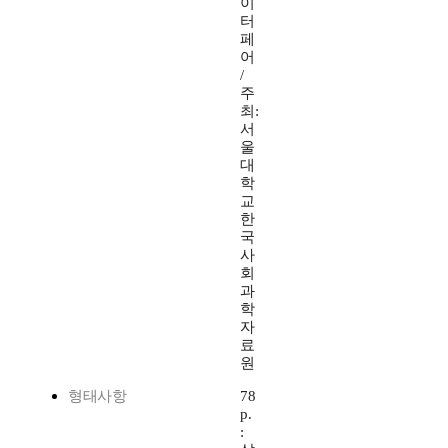
이
터
페
어
/
주
최:
서
울
대
학
교
한
국
사
회
과
학
자
료
원
형태사항
78
p.
: