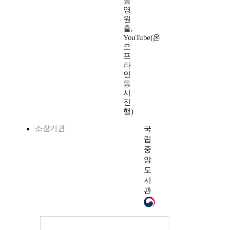
동
영
원
홀,
YouTube(온
오
프
라
인
동
시
진
행)
소장기관
국
립
중
앙
도
서
관