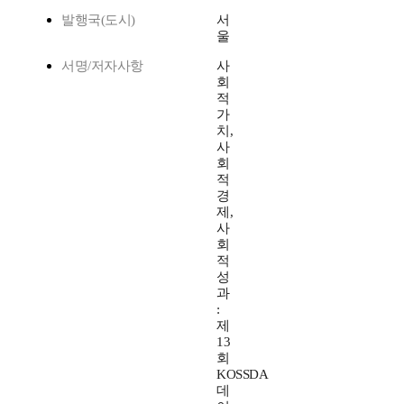
발행국(도시)
서
울
서명/저자사항
사
회
적
가
치,
사
회
적
경
제,
사
회
적
성
과
:
제
13
회
KOSSDA
데