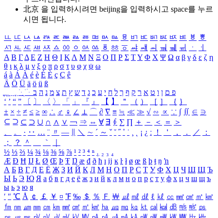
北京 을 입력하시려면
beijing
을 입력하시고 space를 누르
시면 됩니다.
ㅥ
ㅦ
ㅧ
ㅨ
ㅩ
ㅪ
ㅫ
ㅬ
ㅭ
ㅮ
ㅯ
ㅰ
ㅱ
ㅲ
ㅳ
ㅴ
ㅵ
ㅶ
ㅷ
ㅸ
ㅹ
ㅺ
ㅻ
ㅼ
ㅽ
ㅾ
ㅿ
ㆀ
ㆁ
ㆂ
ㆃ
ㆄ
ㆅ
ㆆ
ㆇ
ㆈ
ㆉ
ㆊ
ㆋ
ㆌ
ㆍ
ㆎ
Α
Β
Γ
Δ
Ε
Ζ
Η
Θ
Ι
Κ
Λ
Μ
Ν
Ξ
Ο
Π
Ρ
Σ
Τ
Υ
Φ
Χ
Ψ
Ω
α
β
γ
δ
ε
ζ
η
θ
ι
κ
λ
μ
ν
ξ
ο
π
ρ
σ
τ
υ
φ
χ
ψ
ω
á
à
Á
À
é
è
É
È
ç
Ç
ê
Ä
Ö
Ü
ä
ö
ü
ß
ְ
ֳ
ֲ
ֱ
ָ
ַ
ֵ
ֶ
ִ
ֹ
ּ
ֻ
ׂ
ׁ
ּ
ב
ה
נ
מ
צ
ת
ץ
ש
ד
ג
כ
ע
י
ח
ל
ך
ף
ק
ר
א
ט
ו
ן
ם
פ
‘
’
“
”
〔
〕
〈
〉
「
」
『
』
【
】
＂
（
）
［
］
｛
｝
±
×
÷
≠
≤
≥
∞
∴
♂
♀
∠
⊥
⌒
∂
∇
≡
≒
≪
≫
√
∽
∝
∵
∫
∬
∈
∋
⊆
⊇
⊂
⊃
∪
∩
∧
∨
￢
⇒
⇔
∀
∃
∮
∑
∏
＋
－
＜
＝
＞
、
。
·
‥
…
¨
〃
―
∥
＼
∼
´
～
ˇ
˘
˝
˚
˙
¸
˛
¡
¿
ː
！
＇
，
．
／
：
；
？
＾
＿
｀
｜
½
⅓
⅔
¼
¾
⅛
⅜
⅝
⅞
¹
²
³
⁴
ⁿ
₁
₂
₃
₄
Æ
Ð
Ħ
Ĳ
Ł
Ø
Œ
Þ
Ŧ
Ŋ
æ
đ
ð
ħ
ı
ĳ
ĸ
ŀ
ł
ø
œ
ß
þ
ŧ
ŋ
ŉ
А
Б
В
Г
Д
Е
Ё
Ж
З
И
Й
К
Л
М
Н
О
П
Р
С
Т
У
Ф
Х
Ц
Ч
Ш
Щ
Ъ
Ы
Ь
Э
Ю
Я
а
б
в
г
д
е
ё
ж
з
и
й
к
л
м
н
о
п
р
с
т
у
ф
х
ц
ч
ш
щ
ъ
ы
ь
э
ю
я
′
″
℃
Å
￠
￡
￥
¤
℉
‰
＄
％
Ｆ
￦
㎕
㎖
㎗
ℓ
㎘
㏄
㎣
㎤
㎥
㎦
㎙
㎚
㎛
㎜
㎝
㎞
㎟
㎠
㎡
㎢
㏊
㎍
㎎
㎏
㏏
㎈
㎉
㏈
㎧
㎨
㎰
㎱
㎲
㎳
㎴
㎵
㎶
㎷
㎸
㎹
㎀
㎁
㎂
㎃
㎄
㎺
㎻
㎽
㎾
㎿
㎐
㎑