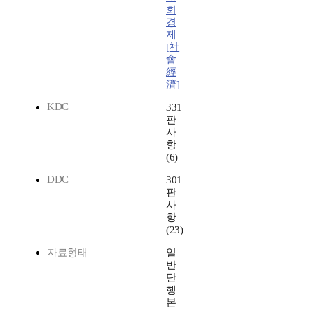
회
경
제
[社
會
經
濟]
KDC
331
판
사
항
(6)
DDC
301
판
사
항
(23)
자료형태
일
반
단
행
본