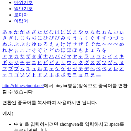
단위기호
일반기호
로마자
아랍어
あ
ぁ
か
が
さ
ざ
た
だ
な
は
ば
ぱ
ま
や
ゃ
ら
わ
ゎ
ん
い
ぃ
き
ぎ
し
じ
ち
ぢ
に
ひ
び
ぴ
み
り
う
ぅ
く
ぐ
す
ず
つ
づ
っ
ぬ
ふ
ぶ
ぷ
む
ゆ
ゅ
る
え
ぇ
け
げ
せ
ぜ
て
で
ね
へ
べ
ぺ
め
れ
お
ぉ
こ
ご
そ
ぞ
と
ど
の
ほ
ぼ
ぽ
も
よ
ょ
ろ
を
ア
ァ
カ
サ
ザ
タ
ダ
ナ
ハ
バ
パ
マ
ヤ
ャ
ラ
ワ
ヮ
ン
イ
ィ
キ
ギ
シ
ジ
チ
ヂ
ニ
ヒ
ビ
ピ
ミ
リ
ウ
ゥ
ク
グ
ス
ズ
ツ
ヅ
ッ
ヌ
フ
ブ
プ
ム
ユ
ュ
ル
エ
ェ
ケ
ゲ
セ
ゼ
テ
デ
ヘ
ベ
ペ
メ
レ
オ
ォ
コ
ゴ
ソ
ゾ
ト
ド
ノ
ホ
ボ
ポ
モ
ヨ
ョ
ロ
ヲ
―
http://chineseinput.net/
에서 pinyin(병음)방식으로 중국어를 변환
할 수 있습니다.
변환된 중국어를 복사하여 사용하시면 됩니다.
예시)
中文 을 입력하시려면
zhongwen
을 입력하시고 space를
누르시면됩니다.