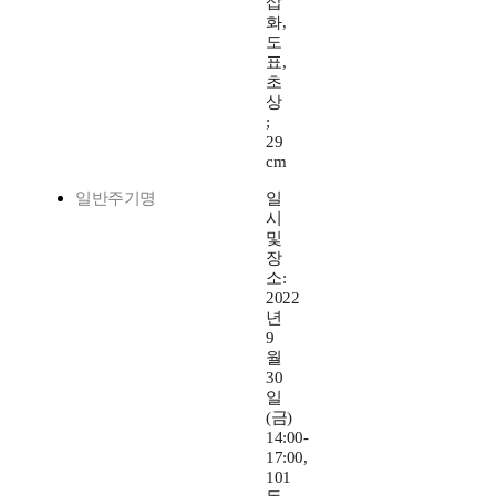
삽
화,
도
표,
초
상
;
29
cm
일반주기명
일
시
및
장
소:
2022
년
9
월
30
일
(금)
14:00-
17:00,
101