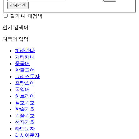
상세검색
결과 내 재검색
인기 검색어
다국어 입력
히라가나
가타카나
중국어
한글고어
그리스문자
프랑스어
독일어
히브리어
괄호기호
학술기호
기술기호
첨자기호
라틴문자
러시아문자