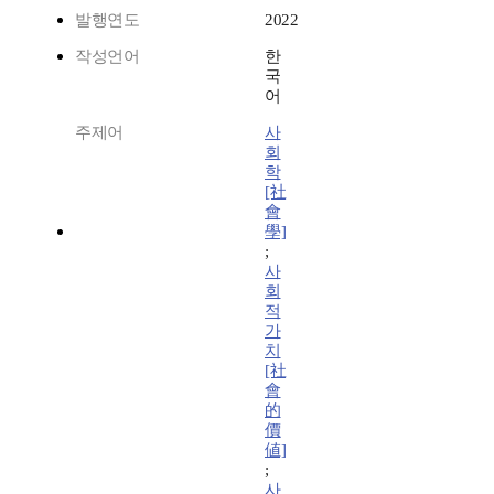
발행연도
2022
작성언어
한
국
어
주제어
사
회
학
[社
會
學]
;
사
회
적
가
치
[社
會
的
價
値]
;
사