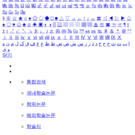
㎒
㎓
㎔
Ω
㏀
㏁
㎊
㎋
㎌
㏖
㏅
㎭
㎮
㎯
㏛
㎩
㎪
㎫
㎬
㏝
㏐
㏓
㏃
㏉
㏜
㏆
§
※
☆
★
○
●
◎
◇
◆
□
■
△
▽
→
←
↑
↓
↔
〓
◁
◀
▷
▶
♤
♠
♡
♥
♧
♣
⊙
◈
▣
◐
◑
▒
▤
▥
▨
▧
▦
▩
♨
☏
☎
☜
☞
¶
†
‡
↕
↗
↙
↖
↘
♭
♩
♪
♬
㉿
㈜
№
㏇
™
㏂
㏘
℡
＃
＆
＊
＠
ª
º
ⅰ
ⅱ
ⅲ
ⅳ
ⅴ
ⅵ
ⅶ
ⅷ
ⅸ
ⅹ
Ⅰ
Ⅱ
Ⅲ
Ⅳ
Ⅴ
Ⅵ
Ⅶ
Ⅷ
Ⅸ
Ⅹ
ا
ب
ت
ث
ج
ح
خ
د
ذ
ر
ز
س
ش
ص
ض
ط
ظ
ع
غ
ف
ق
ک
ل
م
ن
ه
و
ی
닫기
통합검색
국내학술논문
학위논문
해외학술논문
학술지