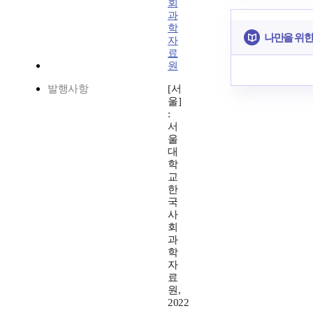
회
과
학
나만을 위한
자
료
원
발행사항
[서
울]
:
서
울
대
학
교
한
국
사
회
과
학
자
료
원,
2022