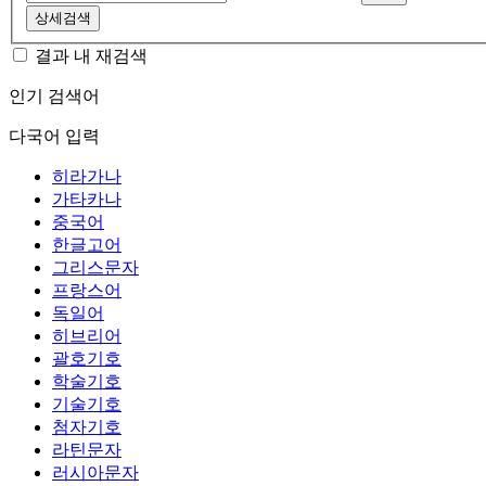
상세검색
결과 내 재검색
인기 검색어
다국어 입력
히라가나
가타카나
중국어
한글고어
그리스문자
프랑스어
독일어
히브리어
괄호기호
학술기호
기술기호
첨자기호
라틴문자
러시아문자