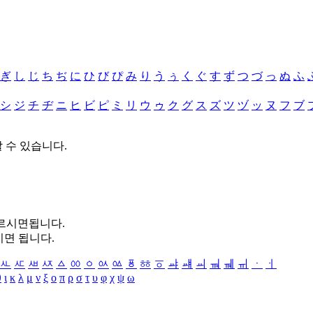
ぎ
し
じ
ち
ぢ
に
ひ
び
ぴ
み
り
う
ぅ
く
ぐ
す
ず
つ
づ
っ
ぬ
ふ
シ
ジ
チ
ヂ
ニ
ヒ
ビ
ピ
ミ
リ
ウ
ゥ
ク
グ
ス
ズ
ツ
ヅ
ッ
ヌ
フ
ブ
할 수 있습니다.
누르시면됩니다.
시면 됩니다.
ㅻ
ㅼ
ㅽ
ㅾ
ㅿ
ㆀ
ㆁ
ㆂ
ㆃ
ㆄ
ㆅ
ㆆ
ㆇ
ㆈ
ㆉ
ㆊ
ㆋ
ㆌ
ㆍ
ㆎ
θ
ι
κ
λ
μ
ν
ξ
ο
π
ρ
σ
τ
υ
φ
χ
ψ
ω