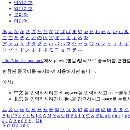
단위기호
일반기호
로마자
아랍어
あ
ぁ
か
が
さ
ざ
た
だ
な
は
ば
ぱ
ま
や
ゃ
ら
わ
ゎ
ん
い
ぃ
き
こ
ご
そ
ぞ
と
ど
の
ほ
ぼ
ぽ
も
よ
ょ
ろ
を
ア
ァ
カ
サ
ザ
タ
ダ
ナ
ハ
バ
パ
マ
ヤ
ャ
ラ
ワ
ヮ
ン
イ
ィ
キ
ギ
ソ
ゾ
ト
ド
ノ
ホ
ボ
ポ
モ
ヨ
ョ
ロ
ヲ
―
http://chineseinput.net/
에서 pinyin(병음)방식으로 중국어를 변환
변환된 중국어를 복사하여 사용하시면 됩니다.
예시)
中文 을 입력하시려면
zhongwen
을 입력하시고 space를
北京 을 입력하시려면
beijing
을 입력하시고 space를 누르
ㅥ
ㅦ
ㅧ
ㅨ
ㅩ
ㅪ
ㅫ
ㅬ
ㅭ
ㅮ
ㅯ
ㅰ
ㅱ
ㅲ
ㅳ
ㅴ
ㅵ
ㅶ
ㅷ
ㅸ
ㅹ
ㅺ
Α
Β
Γ
Δ
Ε
Ζ
Η
Θ
Ι
Κ
Λ
Μ
Ν
Ξ
Ο
Π
Ρ
Σ
Τ
Υ
Φ
Χ
Ψ
Ω
α
β
γ
δ
ε
ζ
η
á
à
Á
À
é
è
É
È
ç
Ç
ê
Ä
Ö
Ü
ä
ö
ü
ß