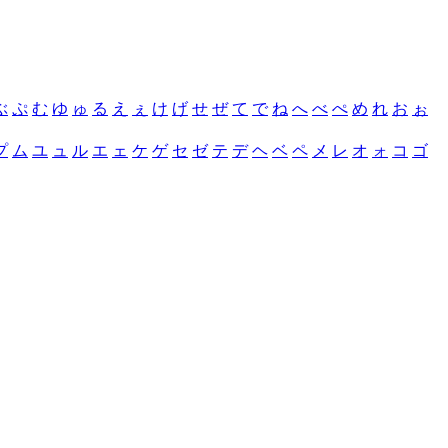
ぶ
ぷ
む
ゆ
ゅ
る
え
ぇ
け
げ
せ
ぜ
て
で
ね
へ
べ
ぺ
め
れ
お
ぉ
プ
ム
ユ
ュ
ル
エ
ェ
ケ
ゲ
セ
ゼ
テ
デ
ヘ
ベ
ペ
メ
レ
オ
ォ
コ
ゴ