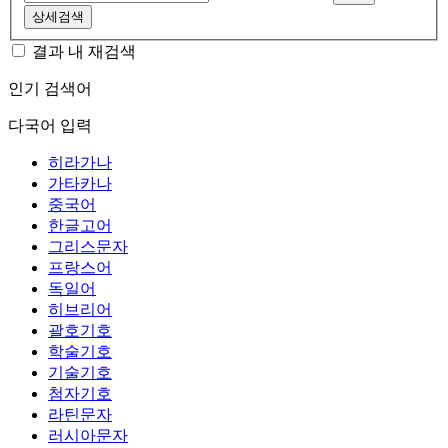
상세검색
결과 내 재검색
인기 검색어
다국어 입력
히라가나
가타카나
중국어
한글고어
그리스문자
프랑스어
독일어
히브리어
괄호기호
학술기호
기술기호
첨자기호
라틴문자
러시아문자