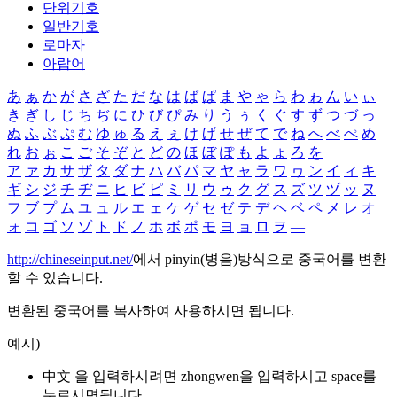
단위기호
일반기호
로마자
아랍어
あ
ぁ
か
が
さ
ざ
た
だ
な
は
ば
ぱ
ま
や
ゃ
ら
わ
ゎ
ん
い
ぃ
き
ぎ
し
じ
ち
ぢ
に
ひ
び
ぴ
み
り
う
ぅ
く
ぐ
す
ず
つ
づ
っ
ぬ
ふ
ぶ
ぷ
む
ゆ
ゅ
る
え
ぇ
け
げ
せ
ぜ
て
で
ね
へ
べ
ぺ
め
れ
お
ぉ
こ
ご
そ
ぞ
と
ど
の
ほ
ぼ
ぽ
も
よ
ょ
ろ
を
ア
ァ
カ
サ
ザ
タ
ダ
ナ
ハ
バ
パ
マ
ヤ
ャ
ラ
ワ
ヮ
ン
イ
ィ
キ
ギ
シ
ジ
チ
ヂ
ニ
ヒ
ビ
ピ
ミ
リ
ウ
ゥ
ク
グ
ス
ズ
ツ
ヅ
ッ
ヌ
フ
ブ
プ
ム
ユ
ュ
ル
エ
ェ
ケ
ゲ
セ
ゼ
テ
デ
ヘ
ベ
ペ
メ
レ
オ
ォ
コ
ゴ
ソ
ゾ
ト
ド
ノ
ホ
ボ
ポ
モ
ヨ
ョ
ロ
ヲ
―
http://chineseinput.net/
에서 pinyin(병음)방식으로 중국어를 변환
할 수 있습니다.
변환된 중국어를 복사하여 사용하시면 됩니다.
예시)
中文 을 입력하시려면
zhongwen
을 입력하시고 space를
누르시면됩니다.