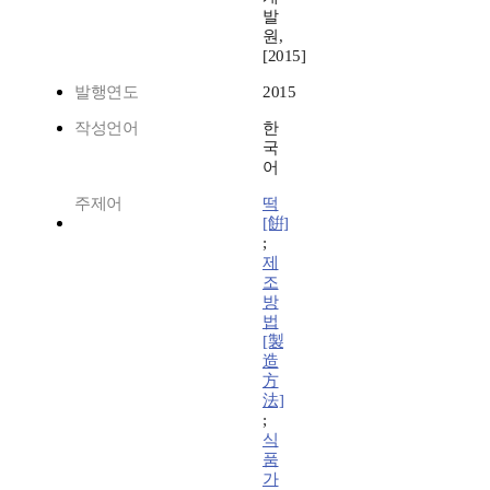
발
원,
[2015]
발행연도
2015
작성언어
한
국
어
주제어
떡
[餠]
;
제
조
방
법
[製
造
方
法]
;
식
품
가