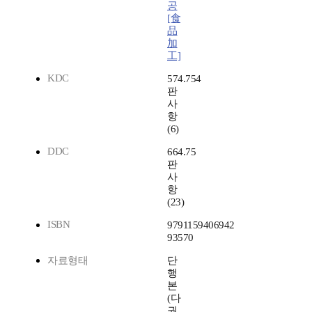
공
[食
品
加
工]
KDC
574.754
판
사
항
(6)
DDC
664.75
판
사
항
(23)
ISBN
9791159406942
93570
자료형태
단
행
본
(다
권