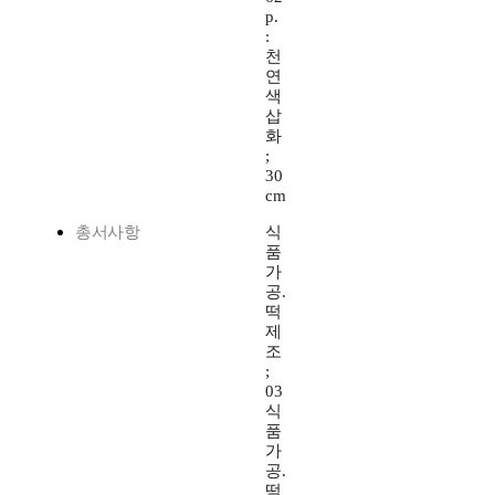
p.
:
천
연
색
삽
화
;
30
cm
총서사항
식
품
가
공.
떡
제
조
;
03
식
품
가
공.
떡