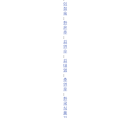
이
정
숙
;
한
은
주
;
김
연
수
;
김
대
영
;
추
연
우
;
한
국
식
품
기