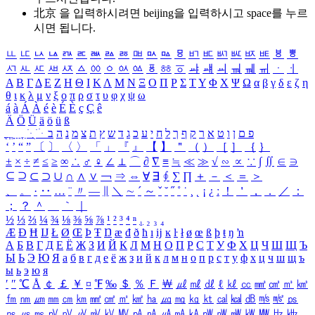
北京 을 입력하시려면
beijing
을 입력하시고 space를 누르
시면 됩니다.
ㅥ
ㅦ
ㅧ
ㅨ
ㅩ
ㅪ
ㅫ
ㅬ
ㅭ
ㅮ
ㅯ
ㅰ
ㅱ
ㅲ
ㅳ
ㅴ
ㅵ
ㅶ
ㅷ
ㅸ
ㅹ
ㅺ
ㅻ
ㅼ
ㅽ
ㅾ
ㅿ
ㆀ
ㆁ
ㆂ
ㆃ
ㆄ
ㆅ
ㆆ
ㆇ
ㆈ
ㆉ
ㆊ
ㆋ
ㆌ
ㆍ
ㆎ
Α
Β
Γ
Δ
Ε
Ζ
Η
Θ
Ι
Κ
Λ
Μ
Ν
Ξ
Ο
Π
Ρ
Σ
Τ
Υ
Φ
Χ
Ψ
Ω
α
β
γ
δ
ε
ζ
η
θ
ι
κ
λ
μ
ν
ξ
ο
π
ρ
σ
τ
υ
φ
χ
ψ
ω
á
à
Á
À
é
è
É
È
ç
Ç
ê
Ä
Ö
Ü
ä
ö
ü
ß
ְ
ֳ
ֲ
ֱ
ָ
ַ
ֵ
ֶ
ִ
ֹ
ּ
ֻ
ׂ
ׁ
ּ
ב
ה
נ
מ
צ
ת
ץ
ש
ד
ג
כ
ע
י
ח
ל
ך
ף
ק
ר
א
ט
ו
ן
ם
פ
‘
’
“
”
〔
〕
〈
〉
「
」
『
』
【
】
＂
（
）
［
］
｛
｝
±
×
÷
≠
≤
≥
∞
∴
♂
♀
∠
⊥
⌒
∂
∇
≡
≒
≪
≫
√
∽
∝
∵
∫
∬
∈
∋
⊆
⊇
⊂
⊃
∪
∩
∧
∨
￢
⇒
⇔
∀
∃
∮
∑
∏
＋
－
＜
＝
＞
、
。
·
‥
…
¨
〃
―
∥
＼
∼
´
～
ˇ
˘
˝
˚
˙
¸
˛
¡
¿
ː
！
＇
，
．
／
：
；
？
＾
＿
｀
｜
½
⅓
⅔
¼
¾
⅛
⅜
⅝
⅞
¹
²
³
⁴
ⁿ
₁
₂
₃
₄
Æ
Ð
Ħ
Ĳ
Ł
Ø
Œ
Þ
Ŧ
Ŋ
æ
đ
ð
ħ
ı
ĳ
ĸ
ŀ
ł
ø
œ
ß
þ
ŧ
ŋ
ŉ
А
Б
В
Г
Д
Е
Ё
Ж
З
И
Й
К
Л
М
Н
О
П
Р
С
Т
У
Ф
Х
Ц
Ч
Ш
Щ
Ъ
Ы
Ь
Э
Ю
Я
а
б
в
г
д
е
ё
ж
з
и
й
к
л
м
н
о
п
р
с
т
у
ф
х
ц
ч
ш
щ
ъ
ы
ь
э
ю
я
′
″
℃
Å
￠
￡
￥
¤
℉
‰
＄
％
Ｆ
￦
㎕
㎖
㎗
ℓ
㎘
㏄
㎣
㎤
㎥
㎦
㎙
㎚
㎛
㎜
㎝
㎞
㎟
㎠
㎡
㎢
㏊
㎍
㎎
㎏
㏏
㎈
㎉
㏈
㎧
㎨
㎰
㎱
㎲
㎳
㎴
㎵
㎶
㎷
㎸
㎹
㎀
㎁
㎂
㎃
㎄
㎺
㎻
㎽
㎾
㎿
㎐
㎑