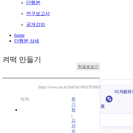
단행본
연구보고서
공개강의
home
단행본 상세
켜떡 만들기
한글로보기
https://www.riss.kr/link?id=M16793063
이 자료와 
저자
류
기
료
형
;
김
관
유