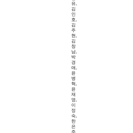
유,
김
인
호,
김
주
현,
김
창
남,
박
경
애,
윤
병
혁,
윤
재
영,
이
정
숙,
한
은
주