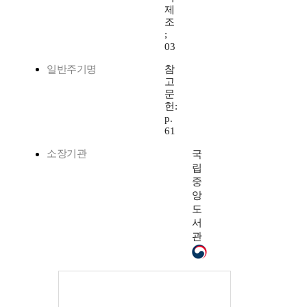
제
조
;
03
일반주기명
참
고
문
헌:
p.
61
소장기관
국
립
중
앙
도
서
관