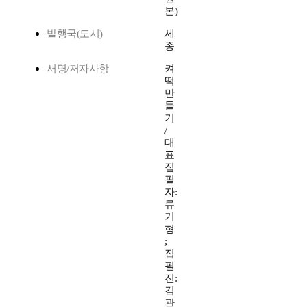
본)
발행국(도시)
세
종
서명/저자사항
켜
떡
만
들
기
/
대
표
집
필
자:
류
기
형
;
집
필
진:
김
관