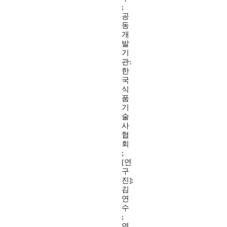
;
공
동
개
발
기
관:
한
국
식
품
기
술
사
협
회
;
[연
구
진]:
김
연
수
;
연