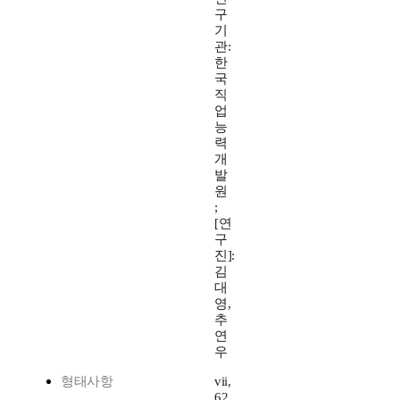
구
기
관:
한
국
직
업
능
력
개
발
원
;
[연
구
진]:
김
대
영,
추
연
우
형태사항
vii,
62