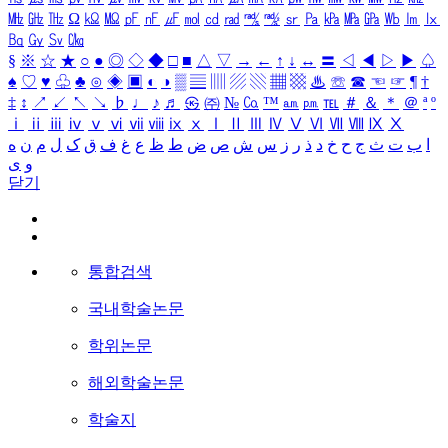
㎒
㎓
㎔
Ω
㏀
㏁
㎊
㎋
㎌
㏖
㏅
㎭
㎮
㎯
㏛
㎩
㎪
㎫
㎬
㏝
㏐
㏓
㏃
㏉
㏜
㏆
§
※
☆
★
○
●
◎
◇
◆
□
■
△
▽
→
←
↑
↓
↔
〓
◁
◀
▷
▶
♤
♠
♡
♥
♧
♣
⊙
◈
▣
◐
◑
▒
▤
▥
▨
▧
▦
▩
♨
☏
☎
☜
☞
¶
†
‡
↕
↗
↙
↖
↘
♭
♩
♪
♬
㉿
㈜
№
㏇
™
㏂
㏘
℡
＃
＆
＊
＠
ª
º
ⅰ
ⅱ
ⅲ
ⅳ
ⅴ
ⅵ
ⅶ
ⅷ
ⅸ
ⅹ
Ⅰ
Ⅱ
Ⅲ
Ⅳ
Ⅴ
Ⅵ
Ⅶ
Ⅷ
Ⅸ
Ⅹ
ا
ب
ت
ث
ج
ح
خ
د
ذ
ر
ز
س
ش
ص
ض
ط
ظ
ع
غ
ف
ق
ک
ل
م
ن
ه
و
ی
닫기
통합검색
국내학술논문
학위논문
해외학술논문
학술지