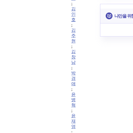
;
김
인
나만을 위
호
;
김
주
현
;
김
창
남
;
박
경
애
;
윤
병
혁
;
윤
재
영
;