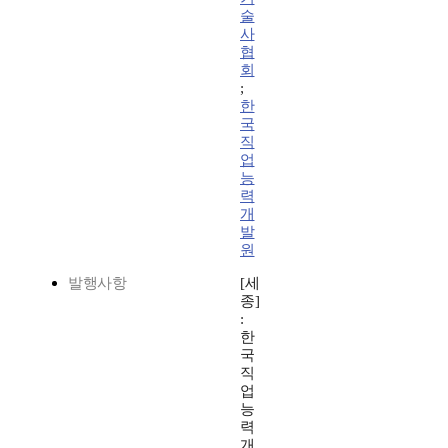
술
사
협
회
;
한
국
직
업
능
력
개
발
원
발행사항
[세
종]
:
한
국
직
업
능
력
개