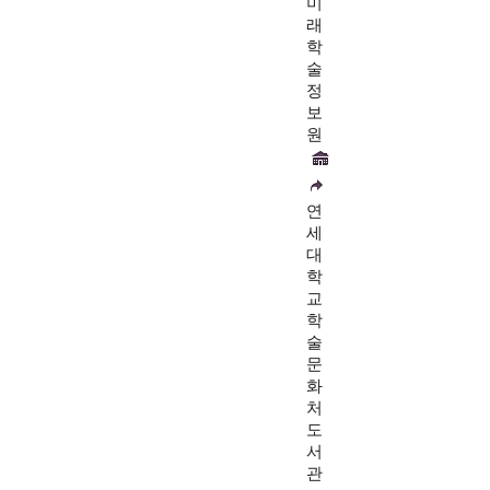
미
래
학
술
정
보
원
연
세
대
학
교
학
술
문
화
처
도
서
관