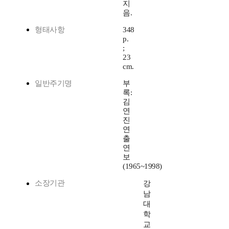
지
음.
형태사항
348
p.
;
23
cm.
일반주기명
부
록:
김
연
진
연
출
연
보
(1965~1998)
소장기관
강
남
대
학
교