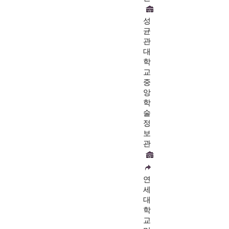
성
균
관
대
학
교
중
앙
학
술
정
보
관
연
세
대
학
교