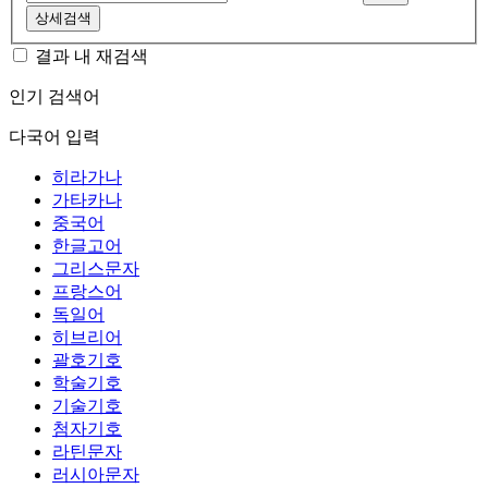
상세검색
결과 내 재검색
인기 검색어
다국어 입력
히라가나
가타카나
중국어
한글고어
그리스문자
프랑스어
독일어
히브리어
괄호기호
학술기호
기술기호
첨자기호
라틴문자
러시아문자