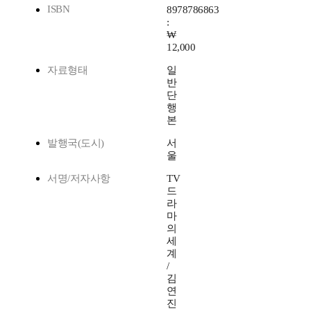
ISBN
8978786863
:
₩
12,000
자료형태
일
반
단
행
본
발행국(도시)
서
울
서명/저자사항
TV
드
라
마
의
세
계
/
김
연
진