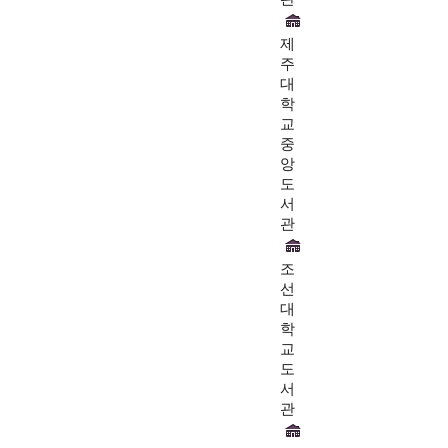
제
주
대
학
교
중
앙
도
서
관
조
선
대
학
교
도
서
관