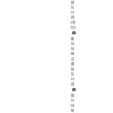
념
도
서
관
(천
안)
동
의
대
학
교
중
앙
도
서
관
명
지
대
학