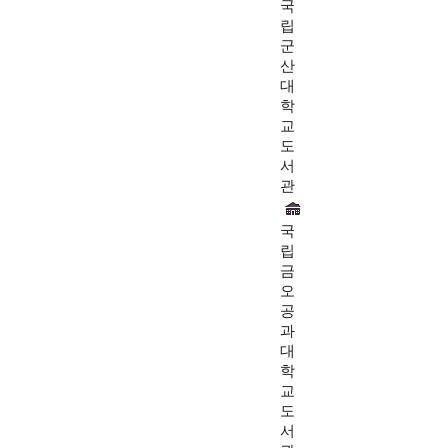
국
립
군
산
대
학
교
도
서
관
국
립
금
오
공
과
대
학
교
도
서