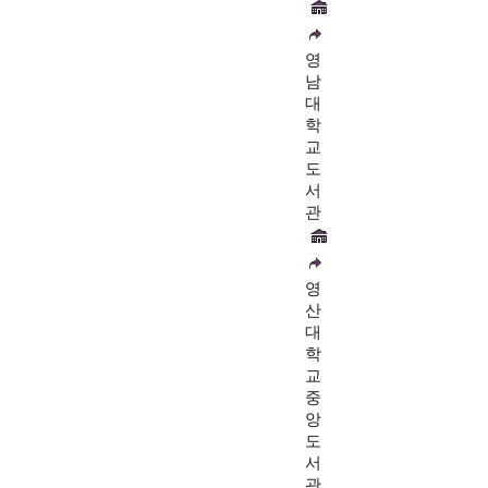
영
남
대
학
교
도
서
관
영
산
대
학
교
중
앙
도
서
관