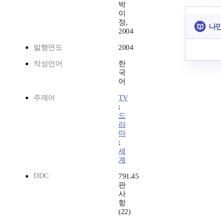
박
이
정,
나만
2004
발행연도
2004
작성언어
한
국
어
주제어
TV
;
드
라
마
;
세
계
DDC
791.45
판
사
항
(22)