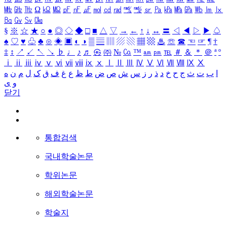
㎒
㎓
㎔
Ω
㏀
㏁
㎊
㎋
㎌
㏖
㏅
㎭
㎮
㎯
㏛
㎩
㎪
㎫
㎬
㏝
㏐
㏓
㏃
㏉
㏜
㏆
§
※
☆
★
○
●
◎
◇
◆
□
■
△
▽
→
←
↑
↓
↔
〓
◁
◀
▷
▶
♤
♠
♡
♥
♧
♣
⊙
◈
▣
◐
◑
▒
▤
▥
▨
▧
▦
▩
♨
☏
☎
☜
☞
¶
†
‡
↕
↗
↙
↖
↘
♭
♩
♪
♬
㉿
㈜
№
㏇
™
㏂
㏘
℡
＃
＆
＊
＠
ª
º
ⅰ
ⅱ
ⅲ
ⅳ
ⅴ
ⅵ
ⅶ
ⅷ
ⅸ
ⅹ
Ⅰ
Ⅱ
Ⅲ
Ⅳ
Ⅴ
Ⅵ
Ⅶ
Ⅷ
Ⅸ
Ⅹ
ا
ب
ت
ث
ج
ح
خ
د
ذ
ر
ز
س
ش
ص
ض
ط
ظ
ع
غ
ف
ق
ک
ل
م
ن
ه
و
ی
닫기
통합검색
국내학술논문
학위논문
해외학술논문
학술지