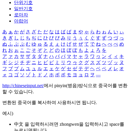
단위기호
일반기호
로마자
아랍어
あ
ぁ
か
が
さ
ざ
た
だ
な
は
ば
ぱ
ま
や
ゃ
ら
わ
ゎ
ん
い
ぃ
き
ぎ
し
じ
ち
ぢ
に
ひ
び
ぴ
み
り
う
ぅ
く
ぐ
す
ず
つ
づ
っ
ぬ
ふ
ぶ
ぷ
む
ゆ
ゅ
る
え
ぇ
け
げ
せ
ぜ
て
で
ね
へ
べ
ぺ
め
れ
お
ぉ
こ
ご
そ
ぞ
と
ど
の
ほ
ぼ
ぽ
も
よ
ょ
ろ
を
ア
ァ
カ
サ
ザ
タ
ダ
ナ
ハ
バ
パ
マ
ヤ
ャ
ラ
ワ
ヮ
ン
イ
ィ
キ
ギ
シ
ジ
チ
ヂ
ニ
ヒ
ビ
ピ
ミ
リ
ウ
ゥ
ク
グ
ス
ズ
ツ
ヅ
ッ
ヌ
フ
ブ
プ
ム
ユ
ュ
ル
エ
ェ
ケ
ゲ
セ
ゼ
テ
デ
ヘ
ベ
ペ
メ
レ
オ
ォ
コ
ゴ
ソ
ゾ
ト
ド
ノ
ホ
ボ
ポ
モ
ヨ
ョ
ロ
ヲ
―
http://chineseinput.net/
에서 pinyin(병음)방식으로 중국어를 변환
할 수 있습니다.
변환된 중국어를 복사하여 사용하시면 됩니다.
예시)
中文 을 입력하시려면
zhongwen
을 입력하시고 space를
누르시면됩니다.