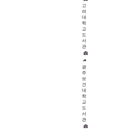
고
려
대
학
교
도
서
관
광
주
보
건
대
학
교
도
서
관