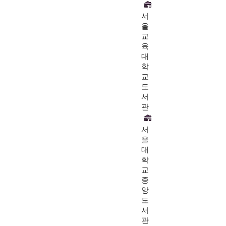
서
울
교
육
대
학
교
도
서
관
서
울
대
학
교
중
앙
도
서
관