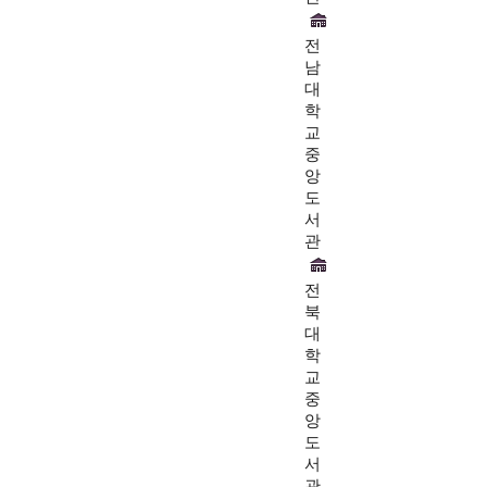
전
남
대
학
교
중
앙
도
서
관
전
북
대
학
교
중
앙
도
서
관