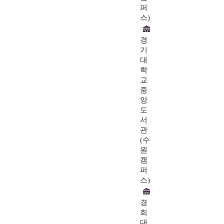
퍼
스)
경
기
대
학
교
중
앙
도
서
관
(수
원
캠
퍼
스)
경
희
대