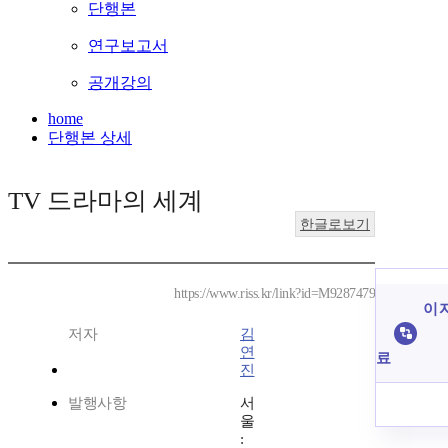
단행본
연구보고서
공개강의
home
단행본 상세
TV 드라마의 세계
한글로보기
https://www.riss.kr/link?id=M9287479
이 
저자
김
연
료
진
발행사항
서
울
: