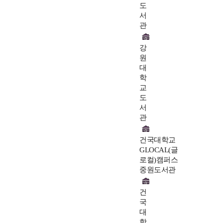
도
서
관
강
원
대
학
교
도
서
관
건국대학교
GLOCAL(글
로컬)캠퍼스
중원도서관
건
국
대
학