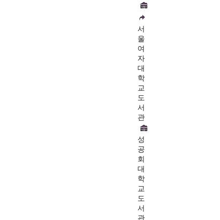
서
울
여
자
대
학
교
도
서
관
성
공
회
대
학
교
도
서
관