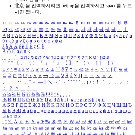
北京 을 입력하시려면
beijing
을 입력하시고 space를 누르
시면 됩니다.
ㅥ
ㅦ
ㅧ
ㅨ
ㅩ
ㅪ
ㅫ
ㅬ
ㅭ
ㅮ
ㅯ
ㅰ
ㅱ
ㅲ
ㅳ
ㅴ
ㅵ
ㅶ
ㅷ
ㅸ
ㅹ
ㅺ
ㅻ
ㅼ
ㅽ
ㅾ
ㅿ
ㆀ
ㆁ
ㆂ
ㆃ
ㆄ
ㆅ
ㆆ
ㆇ
ㆈ
ㆉ
ㆊ
ㆋ
ㆌ
ㆍ
ㆎ
Α
Β
Γ
Δ
Ε
Ζ
Η
Θ
Ι
Κ
Λ
Μ
Ν
Ξ
Ο
Π
Ρ
Σ
Τ
Υ
Φ
Χ
Ψ
Ω
α
β
γ
δ
ε
ζ
η
θ
ι
κ
λ
μ
ν
ξ
ο
π
ρ
σ
τ
υ
φ
χ
ψ
ω
á
à
Á
À
é
è
É
È
ç
Ç
ê
Ä
Ö
Ü
ä
ö
ü
ß
ְ
ֳ
ֲ
ֱ
ָ
ַ
ֵ
ֶ
ִ
ֹ
ּ
ֻ
ׂ
ׁ
ּ
ב
ה
נ
מ
צ
ת
ץ
ש
ד
ג
כ
ע
י
ח
ל
ך
ף
ק
ר
א
ט
ו
ן
ם
פ
‘
’
“
”
〔
〕
〈
〉
「
」
『
』
【
】
＂
（
）
［
］
｛
｝
±
×
÷
≠
≤
≥
∞
∴
♂
♀
∠
⊥
⌒
∂
∇
≡
≒
≪
≫
√
∽
∝
∵
∫
∬
∈
∋
⊆
⊇
⊂
⊃
∪
∩
∧
∨
￢
⇒
⇔
∀
∃
∮
∑
∏
＋
－
＜
＝
＞
、
。
·
‥
…
¨
〃
―
∥
＼
∼
´
～
ˇ
˘
˝
˚
˙
¸
˛
¡
¿
ː
！
＇
，
．
／
：
；
？
＾
＿
｀
｜
½
⅓
⅔
¼
¾
⅛
⅜
⅝
⅞
¹
²
³
⁴
ⁿ
₁
₂
₃
₄
Æ
Ð
Ħ
Ĳ
Ł
Ø
Œ
Þ
Ŧ
Ŋ
æ
đ
ð
ħ
ı
ĳ
ĸ
ŀ
ł
ø
œ
ß
þ
ŧ
ŋ
ŉ
А
Б
В
Г
Д
Е
Ё
Ж
З
И
Й
К
Л
М
Н
О
П
Р
С
Т
У
Ф
Х
Ц
Ч
Ш
Щ
Ъ
Ы
Ь
Э
Ю
Я
а
б
в
г
д
е
ё
ж
з
и
й
к
л
м
н
о
п
р
с
т
у
ф
х
ц
ч
ш
щ
ъ
ы
ь
э
ю
я
′
″
℃
Å
￠
￡
￥
¤
℉
‰
＄
％
Ｆ
￦
㎕
㎖
㎗
ℓ
㎘
㏄
㎣
㎤
㎥
㎦
㎙
㎚
㎛
㎜
㎝
㎞
㎟
㎠
㎡
㎢
㏊
㎍
㎎
㎏
㏏
㎈
㎉
㏈
㎧
㎨
㎰
㎱
㎲
㎳
㎴
㎵
㎶
㎷
㎸
㎹
㎀
㎁
㎂
㎃
㎄
㎺
㎻
㎽
㎾
㎿
㎐
㎑