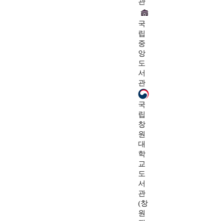
관
국
립
중
앙
도
서
관
국
립
창
원
대
학
교
도
서
관
(창
원