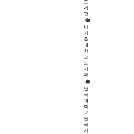
도
서
관
남
서
울
대
학
교
도
서
관
단
국
대
학
교
율
곡
기