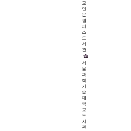
교
인
문
캠
퍼
스
도
서
관
서
울
과
학
기
술
대
학
교
도
서
관