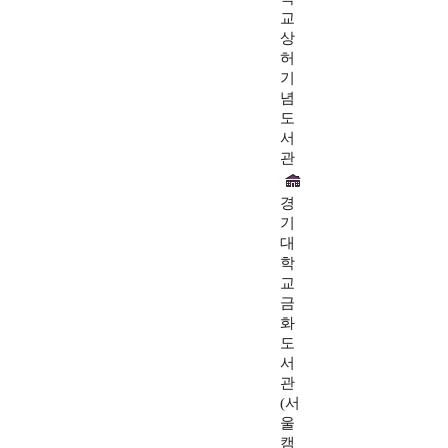
교
상
허
기
념
도
서
관
경
기
대
학
교
금
화
도
서
관
(서
울
캠