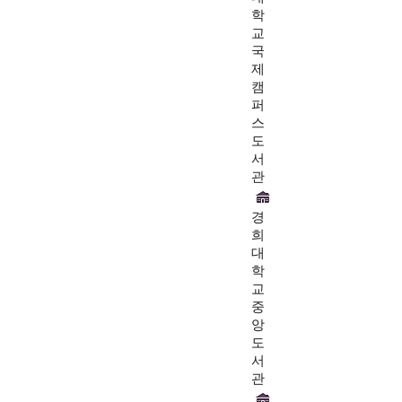
학
교
국
제
캠
퍼
스
도
서
관
경
희
대
학
교
중
앙
도
서
관