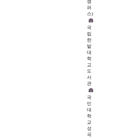
캠
퍼
스)
국
립
한
밭
대
학
교
도
서
관
국
민
대
학
교
성
곡