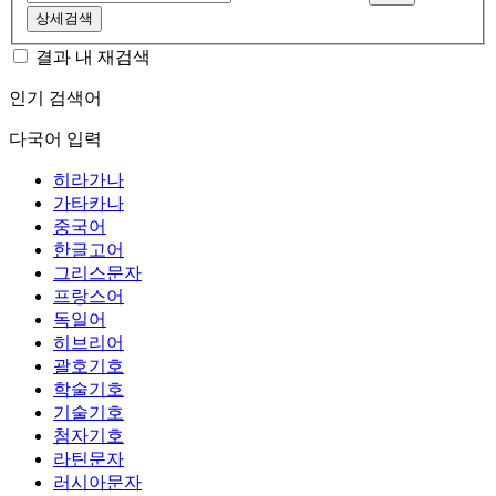
상세검색
결과 내 재검색
인기 검색어
다국어 입력
히라가나
가타카나
중국어
한글고어
그리스문자
프랑스어
독일어
히브리어
괄호기호
학술기호
기술기호
첨자기호
라틴문자
러시아문자