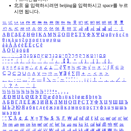
北京 을 입력하시려면
beijing
을 입력하시고 space를 누르
시면 됩니다.
ㅥ
ㅦ
ㅧ
ㅨ
ㅩ
ㅪ
ㅫ
ㅬ
ㅭ
ㅮ
ㅯ
ㅰ
ㅱ
ㅲ
ㅳ
ㅴ
ㅵ
ㅶ
ㅷ
ㅸ
ㅹ
ㅺ
ㅻ
ㅼ
ㅽ
ㅾ
ㅿ
ㆀ
ㆁ
ㆂ
ㆃ
ㆄ
ㆅ
ㆆ
ㆇ
ㆈ
ㆉ
ㆊ
ㆋ
ㆌ
ㆍ
ㆎ
Α
Β
Γ
Δ
Ε
Ζ
Η
Θ
Ι
Κ
Λ
Μ
Ν
Ξ
Ο
Π
Ρ
Σ
Τ
Υ
Φ
Χ
Ψ
Ω
α
β
γ
δ
ε
ζ
η
θ
ι
κ
λ
μ
ν
ξ
ο
π
ρ
σ
τ
υ
φ
χ
ψ
ω
á
à
Á
À
é
è
É
È
ç
Ç
ê
Ä
Ö
Ü
ä
ö
ü
ß
ְ
ֳ
ֲ
ֱ
ָ
ַ
ֵ
ֶ
ִ
ֹ
ּ
ֻ
ׂ
ׁ
ּ
ב
ה
נ
מ
צ
ת
ץ
ש
ד
ג
כ
ע
י
ח
ל
ך
ף
ק
ר
א
ט
ו
ן
ם
פ
‘
’
“
”
〔
〕
〈
〉
「
」
『
』
【
】
＂
（
）
［
］
｛
｝
±
×
÷
≠
≤
≥
∞
∴
♂
♀
∠
⊥
⌒
∂
∇
≡
≒
≪
≫
√
∽
∝
∵
∫
∬
∈
∋
⊆
⊇
⊂
⊃
∪
∩
∧
∨
￢
⇒
⇔
∀
∃
∮
∑
∏
＋
－
＜
＝
＞
、
。
·
‥
…
¨
〃
―
∥
＼
∼
´
～
ˇ
˘
˝
˚
˙
¸
˛
¡
¿
ː
！
＇
，
．
／
：
；
？
＾
＿
｀
｜
½
⅓
⅔
¼
¾
⅛
⅜
⅝
⅞
¹
²
³
⁴
ⁿ
₁
₂
₃
₄
Æ
Ð
Ħ
Ĳ
Ł
Ø
Œ
Þ
Ŧ
Ŋ
æ
đ
ð
ħ
ı
ĳ
ĸ
ŀ
ł
ø
œ
ß
þ
ŧ
ŋ
ŉ
А
Б
В
Г
Д
Е
Ё
Ж
З
И
Й
К
Л
М
Н
О
П
Р
С
Т
У
Ф
Х
Ц
Ч
Ш
Щ
Ъ
Ы
Ь
Э
Ю
Я
а
б
в
г
д
е
ё
ж
з
и
й
к
л
м
н
о
п
р
с
т
у
ф
х
ц
ч
ш
щ
ъ
ы
ь
э
ю
я
′
″
℃
Å
￠
￡
￥
¤
℉
‰
＄
％
Ｆ
￦
㎕
㎖
㎗
ℓ
㎘
㏄
㎣
㎤
㎥
㎦
㎙
㎚
㎛
㎜
㎝
㎞
㎟
㎠
㎡
㎢
㏊
㎍
㎎
㎏
㏏
㎈
㎉
㏈
㎧
㎨
㎰
㎱
㎲
㎳
㎴
㎵
㎶
㎷
㎸
㎹
㎀
㎁
㎂
㎃
㎄
㎺
㎻
㎽
㎾
㎿
㎐
㎑