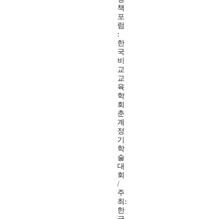
책
포
럼
:
한
국
비
교
교
육
학
회
춘
계
정
기
학
술
대
회
/
주
최:
한