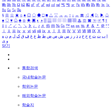
㎒
㎓
㎔
Ω
㏀
㏁
㎊
㎋
㎌
㏖
㏅
㎭
㎮
㎯
㏛
㎩
㎪
㎫
㎬
㏝
㏐
㏓
㏃
㏉
㏜
㏆
§
※
☆
★
○
●
◎
◇
◆
□
■
△
▽
→
←
↑
↓
↔
〓
◁
◀
▷
▶
♤
♠
♡
♥
♧
♣
⊙
◈
▣
◐
◑
▒
▤
▥
▨
▧
▦
▩
♨
☏
☎
☜
☞
¶
†
‡
↕
↗
↙
↖
↘
♭
♩
♪
♬
㉿
㈜
№
㏇
™
㏂
㏘
℡
＃
＆
＊
＠
ª
º
ⅰ
ⅱ
ⅲ
ⅳ
ⅴ
ⅵ
ⅶ
ⅷ
ⅸ
ⅹ
Ⅰ
Ⅱ
Ⅲ
Ⅳ
Ⅴ
Ⅵ
Ⅶ
Ⅷ
Ⅸ
Ⅹ
ا
ب
ت
ث
ج
ح
خ
د
ذ
ر
ز
س
ش
ص
ض
ط
ظ
ع
غ
ف
ق
ک
ل
م
ن
ه
و
ی
닫기
통합검색
국내학술논문
학위논문
해외학술논문
학술지