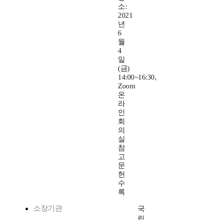
소:
2021
년
6
월
4
일
(금)
14:00~16:30,
Zoom
온
라
인
회
의
실
참
고
문
헌
수
록
소장기관
국
립