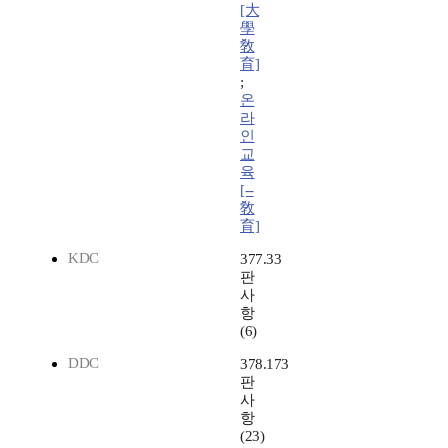
[大
學
敎
育]
;
온
라
인
교
육
[--
敎
育]
KDC
377.33
판
사
항
(6)
DDC
378.173
판
사
항
(23)