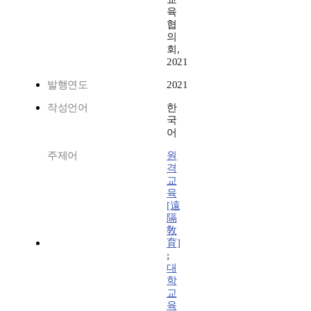
육
협
의
회,
2021
발행연도
2021
작성언어
한
국
어
주제어
원
격
교
육
[遠
隔
敎
育]
;
대
학
교
육