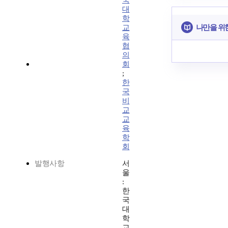
국
대
학
나만을 위
교
육
협
의
회
;
한
국
비
교
교
육
학
회
발행사항
서
울
:
한
국
대
학
교