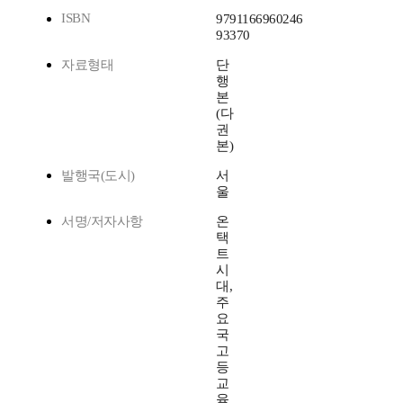
ISBN
9791166960246
93370
자료형태
단
행
본
(다
권
본)
발행국(도시)
서
울
서명/저자사항
온
택
트
시
대,
주
요
국
고
등
교
육