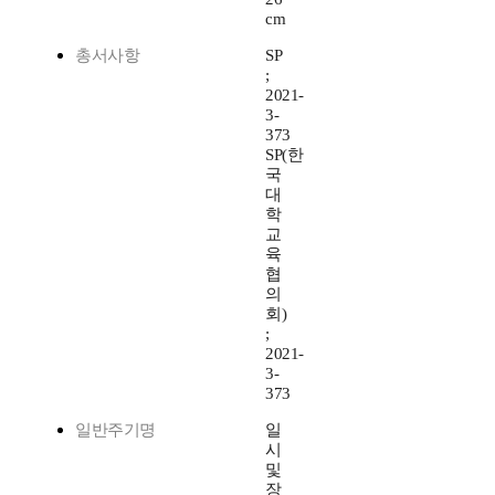
cm
총서사항
SP
;
2021-
3-
373
SP(한
국
대
학
교
육
협
의
회)
;
2021-
3-
373
일반주기명
일
시
및
장