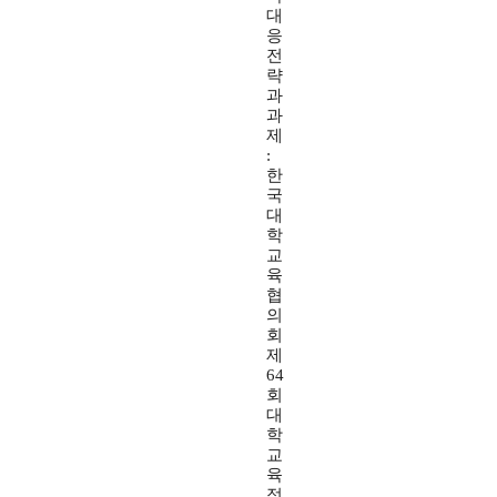
대
응
전
략
과
과
제
:
한
국
대
학
교
육
협
의
회
제
64
회
대
학
교
육
정