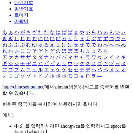
단위기호
일반기호
로마자
아랍어
あ
ぁ
か
が
さ
ざ
た
だ
な
は
ば
ぱ
ま
や
ゃ
ら
わ
ゎ
ん
い
ぃ
き
ぎ
し
じ
ち
ぢ
に
ひ
び
ぴ
み
り
う
ぅ
く
ぐ
す
ず
つ
づ
っ
ぬ
ふ
ぶ
ぷ
む
ゆ
ゅ
る
え
ぇ
け
げ
せ
ぜ
て
で
ね
へ
べ
ぺ
め
れ
お
ぉ
こ
ご
そ
ぞ
と
ど
の
ほ
ぼ
ぽ
も
よ
ょ
ろ
を
ア
ァ
カ
サ
ザ
タ
ダ
ナ
ハ
バ
パ
マ
ヤ
ャ
ラ
ワ
ヮ
ン
イ
ィ
キ
ギ
シ
ジ
チ
ヂ
ニ
ヒ
ビ
ピ
ミ
リ
ウ
ゥ
ク
グ
ス
ズ
ツ
ヅ
ッ
ヌ
フ
ブ
プ
ム
ユ
ュ
ル
エ
ェ
ケ
ゲ
セ
ゼ
テ
デ
ヘ
ベ
ペ
メ
レ
オ
ォ
コ
ゴ
ソ
ゾ
ト
ド
ノ
ホ
ボ
ポ
モ
ヨ
ョ
ロ
ヲ
―
http://chineseinput.net/
에서 pinyin(병음)방식으로 중국어를 변환
할 수 있습니다.
변환된 중국어를 복사하여 사용하시면 됩니다.
예시)
中文 을 입력하시려면
zhongwen
을 입력하시고 space를
누르시면됩니다.