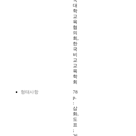
국
대
학
교
육
협
의
회,
한
국
비
교
교
육
학
회
형태사항
78
p.
:
삽
화,
도
표
;
26