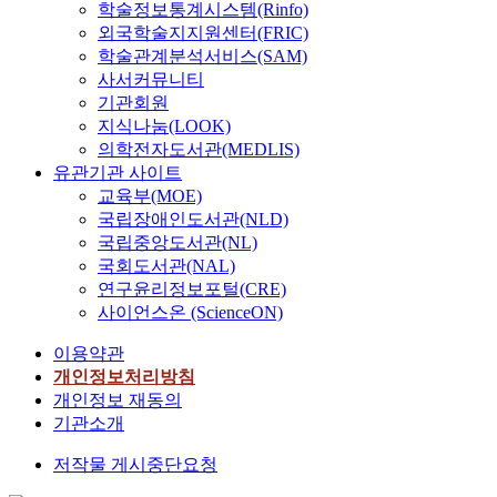
학술정보통계시스템(Rinfo)
외국학술지지원센터(FRIC)
학술관계분석서비스(SAM)
사서커뮤니티
기관회원
지식나눔(LOOK)
의학전자도서관(MEDLIS)
유관기관 사이트
교육부(MOE)
국립장애인도서관(NLD)
국립중앙도서관(NL)
국회도서관(NAL)
연구윤리정보포털(CRE)
사이언스온 (ScienceON)
이용약관
개인정보처리방침
개인정보 재동의
기관소개
저작물 게시중단요청