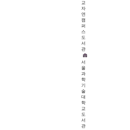
교
자
연
캠
퍼
스
도
서
관
서
울
과
학
기
술
대
학
교
도
서
관