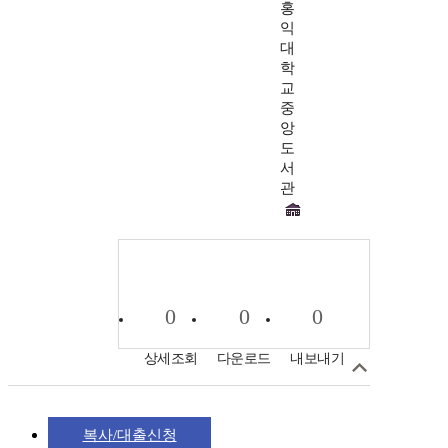
홍
익
대
학
교
중
앙
도
서
관
0
0
0
상세조회
다운로드
내보내기
복사/대출신청