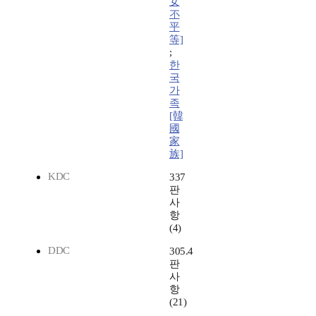
女
不
平
等]
;
한
국
가
족
[韓
國
家
族]
KDC
337
판
사
항
(4)
DDC
305.4
판
사
항
(21)