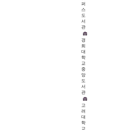
퍼
스
도
서
관
경
희
대
학
교
중
앙
도
서
관
고
려
대
학
교