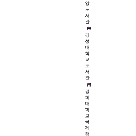
앙
도
서
관
경
성
대
학
교
도
서
관
경
희
대
학
교
국
제
캠