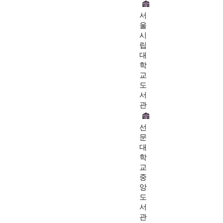
서
울
시
립
대
학
교
도
서
관
선
문
대
학
교
중
앙
도
서
관