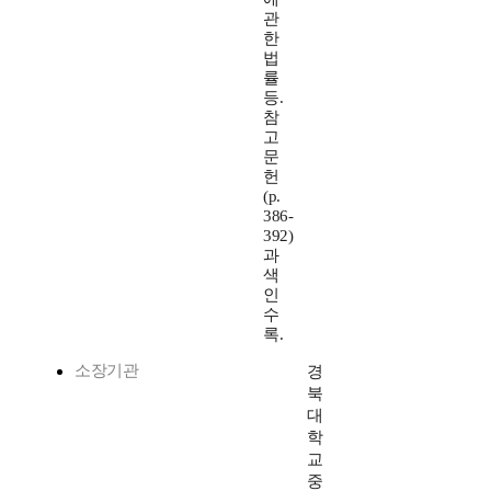
관
한
법
률
등.
참
고
문
헌
(p.
386-
392)
과
색
인
수
록.
소장기관
경
북
대
학
교
중