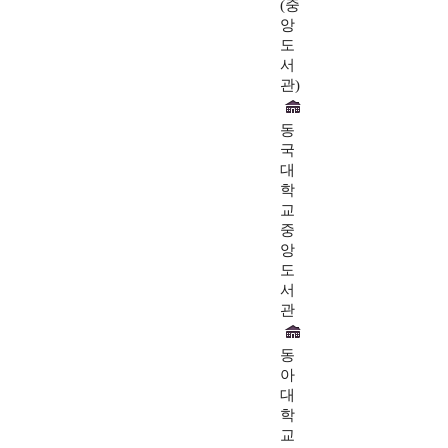
(중
앙
도
서
관)
동
국
대
학
교
중
앙
도
서
관
동
아
대
학
교