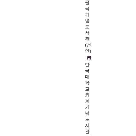
율
곡
기
념
도
서
관
(천
안)
단
국
대
학
교
퇴
계
기
념
도
서
관