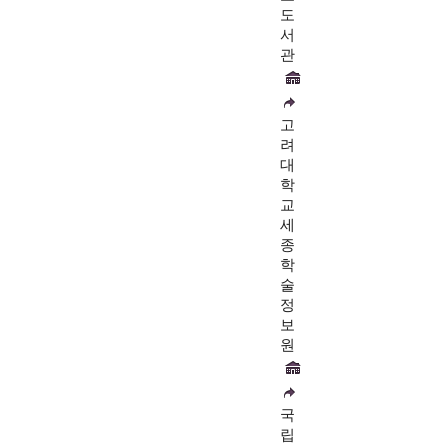
도
서
관
고
려
대
학
교
세
종
학
술
정
보
원
국
립