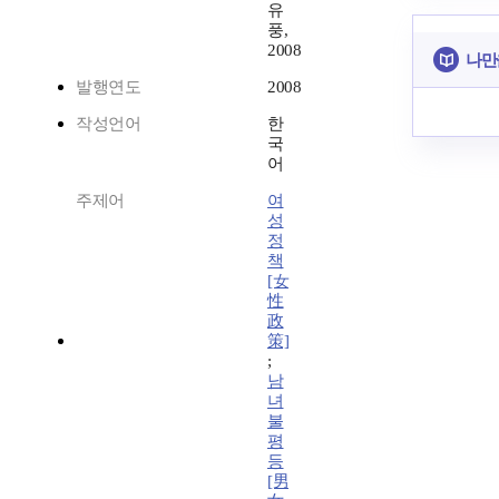
유
풍,
2008
나만
발행연도
2008
작성언어
한
국
어
주제어
여
성
정
책
[女
性
政
策]
;
남
녀
불
평
등
[男