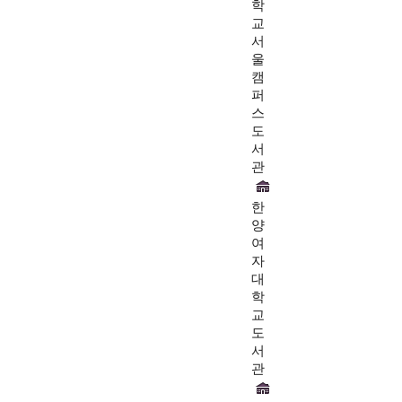
학
교
서
울
캠
퍼
스
도
서
관
한
양
여
자
대
학
교
도
서
관