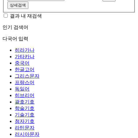
상세검색
결과 내 재검색
인기 검색어
다국어 입력
히라가나
가타카나
중국어
한글고어
그리스문자
프랑스어
독일어
히브리어
괄호기호
학술기호
기술기호
첨자기호
라틴문자
러시아문자