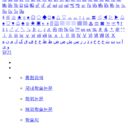
㎒
㎓
㎔
Ω
㏀
㏁
㎊
㎋
㎌
㏖
㏅
㎭
㎮
㎯
㏛
㎩
㎪
㎫
㎬
㏝
㏐
㏓
㏃
㏉
㏜
㏆
§
※
☆
★
○
●
◎
◇
◆
□
■
△
▽
→
←
↑
↓
↔
〓
◁
◀
▷
▶
♤
♠
♡
♥
♧
♣
⊙
◈
▣
◐
◑
▒
▤
▥
▨
▧
▦
▩
♨
☏
☎
☜
☞
¶
†
‡
↕
↗
↙
↖
↘
♭
♩
♪
♬
㉿
㈜
№
㏇
™
㏂
㏘
℡
＃
＆
＊
＠
ª
º
ⅰ
ⅱ
ⅲ
ⅳ
ⅴ
ⅵ
ⅶ
ⅷ
ⅸ
ⅹ
Ⅰ
Ⅱ
Ⅲ
Ⅳ
Ⅴ
Ⅵ
Ⅶ
Ⅷ
Ⅸ
Ⅹ
ا
ب
ت
ث
ج
ح
خ
د
ذ
ر
ز
س
ش
ص
ض
ط
ظ
ع
غ
ف
ق
ک
ل
م
ن
ه
و
ی
닫기
통합검색
국내학술논문
학위논문
해외학술논문
학술지