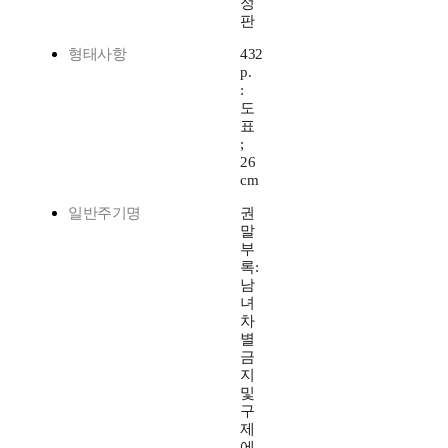
정
판
형태사항
432
p.
:
도
표
;
26
cm
일반주기명
권
말
부
록:
남
녀
차
별
금
지
및
구
제
에