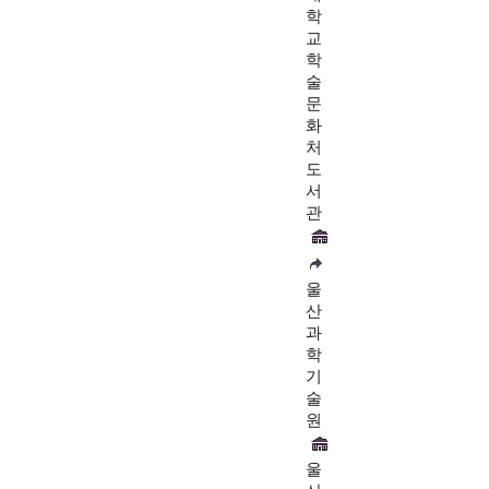
학
교
학
술
문
화
처
도
서
관
울
산
과
학
기
술
원
울