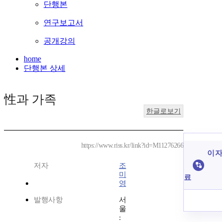
단행본
연구보고서
공개강의
home
단행본 상세
性과 가족
한글로보기
https://www.riss.kr/link?id=M11276266
이 자
저자
조
미
료
영
발행사항
서
울
: