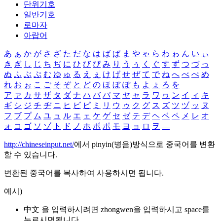
단위기호
일반기호
로마자
아랍어
あ
ぁ
か
が
さ
ざ
た
だ
な
は
ば
ぱ
ま
や
ゃ
ら
わ
ゎ
ん
い
ぃ
き
ぎ
し
じ
ち
ぢ
に
ひ
び
ぴ
み
り
う
ぅ
く
ぐ
す
ず
つ
づ
っ
ぬ
ふ
ぶ
ぷ
む
ゆ
ゅ
る
え
ぇ
け
げ
せ
ぜ
て
で
ね
へ
べ
ぺ
め
れ
お
ぉ
こ
ご
そ
ぞ
と
ど
の
ほ
ぼ
ぽ
も
よ
ょ
ろ
を
ア
ァ
カ
サ
ザ
タ
ダ
ナ
ハ
バ
パ
マ
ヤ
ャ
ラ
ワ
ヮ
ン
イ
ィ
キ
ギ
シ
ジ
チ
ヂ
ニ
ヒ
ビ
ピ
ミ
リ
ウ
ゥ
ク
グ
ス
ズ
ツ
ヅ
ッ
ヌ
フ
ブ
プ
ム
ユ
ュ
ル
エ
ェ
ケ
ゲ
セ
ゼ
テ
デ
ヘ
ベ
ペ
メ
レ
オ
ォ
コ
ゴ
ソ
ゾ
ト
ド
ノ
ホ
ボ
ポ
モ
ヨ
ョ
ロ
ヲ
―
http://chineseinput.net/
에서 pinyin(병음)방식으로 중국어를 변환
할 수 있습니다.
변환된 중국어를 복사하여 사용하시면 됩니다.
예시)
中文 을 입력하시려면
zhongwen
을 입력하시고 space를
누르시면됩니다.