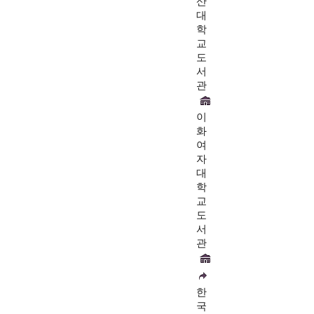
산
대
학
교
도
서
관
이
화
여
자
대
학
교
도
서
관
한
국