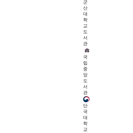
군
산
대
학
교
도
서
관
국
립
중
앙
도
서
관
단
국
대
학
교