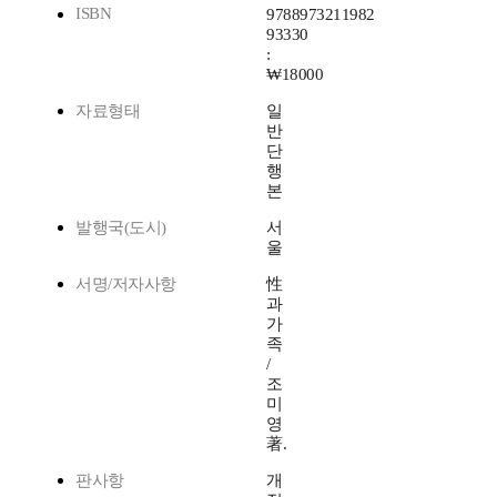
ISBN
9788973211982
93330
:
₩18000
자료형태
일
반
단
행
본
발행국(도시)
서
울
서명/저자사항
性
과
가
족
/
조
미
영
著.
판사항
개