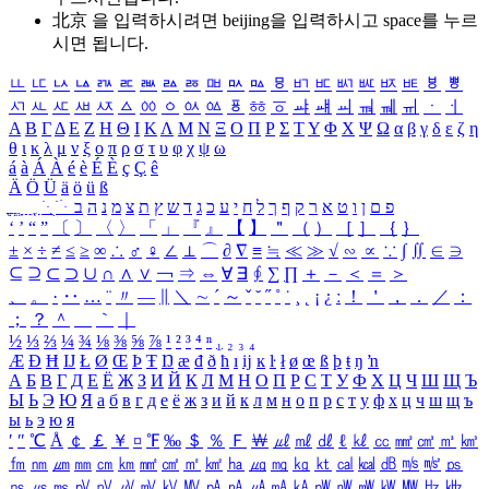
北京 을 입력하시려면
beijing
을 입력하시고 space를 누르
시면 됩니다.
ㅥ
ㅦ
ㅧ
ㅨ
ㅩ
ㅪ
ㅫ
ㅬ
ㅭ
ㅮ
ㅯ
ㅰ
ㅱ
ㅲ
ㅳ
ㅴ
ㅵ
ㅶ
ㅷ
ㅸ
ㅹ
ㅺ
ㅻ
ㅼ
ㅽ
ㅾ
ㅿ
ㆀ
ㆁ
ㆂ
ㆃ
ㆄ
ㆅ
ㆆ
ㆇ
ㆈ
ㆉ
ㆊ
ㆋ
ㆌ
ㆍ
ㆎ
Α
Β
Γ
Δ
Ε
Ζ
Η
Θ
Ι
Κ
Λ
Μ
Ν
Ξ
Ο
Π
Ρ
Σ
Τ
Υ
Φ
Χ
Ψ
Ω
α
β
γ
δ
ε
ζ
η
θ
ι
κ
λ
μ
ν
ξ
ο
π
ρ
σ
τ
υ
φ
χ
ψ
ω
á
à
Á
À
é
è
É
È
ç
Ç
ê
Ä
Ö
Ü
ä
ö
ü
ß
ְ
ֳ
ֲ
ֱ
ָ
ַ
ֵ
ֶ
ִ
ֹ
ּ
ֻ
ׂ
ׁ
ּ
ב
ה
נ
מ
צ
ת
ץ
ש
ד
ג
כ
ע
י
ח
ל
ך
ף
ק
ר
א
ט
ו
ן
ם
פ
‘
’
“
”
〔
〕
〈
〉
「
」
『
』
【
】
＂
（
）
［
］
｛
｝
±
×
÷
≠
≤
≥
∞
∴
♂
♀
∠
⊥
⌒
∂
∇
≡
≒
≪
≫
√
∽
∝
∵
∫
∬
∈
∋
⊆
⊇
⊂
⊃
∪
∩
∧
∨
￢
⇒
⇔
∀
∃
∮
∑
∏
＋
－
＜
＝
＞
、
。
·
‥
…
¨
〃
―
∥
＼
∼
´
～
ˇ
˘
˝
˚
˙
¸
˛
¡
¿
ː
！
＇
，
．
／
：
；
？
＾
＿
｀
｜
½
⅓
⅔
¼
¾
⅛
⅜
⅝
⅞
¹
²
³
⁴
ⁿ
₁
₂
₃
₄
Æ
Ð
Ħ
Ĳ
Ł
Ø
Œ
Þ
Ŧ
Ŋ
æ
đ
ð
ħ
ı
ĳ
ĸ
ŀ
ł
ø
œ
ß
þ
ŧ
ŋ
ŉ
А
Б
В
Г
Д
Е
Ё
Ж
З
И
Й
К
Л
М
Н
О
П
Р
С
Т
У
Ф
Х
Ц
Ч
Ш
Щ
Ъ
Ы
Ь
Э
Ю
Я
а
б
в
г
д
е
ё
ж
з
и
й
к
л
м
н
о
п
р
с
т
у
ф
х
ц
ч
ш
щ
ъ
ы
ь
э
ю
я
′
″
℃
Å
￠
￡
￥
¤
℉
‰
＄
％
Ｆ
￦
㎕
㎖
㎗
ℓ
㎘
㏄
㎣
㎤
㎥
㎦
㎙
㎚
㎛
㎜
㎝
㎞
㎟
㎠
㎡
㎢
㏊
㎍
㎎
㎏
㏏
㎈
㎉
㏈
㎧
㎨
㎰
㎱
㎲
㎳
㎴
㎵
㎶
㎷
㎸
㎹
㎀
㎁
㎂
㎃
㎄
㎺
㎻
㎽
㎾
㎿
㎐
㎑