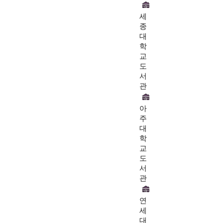
세
종
대
학
교
도
서
관
아
주
대
학
교
도
서
관
연
세
대