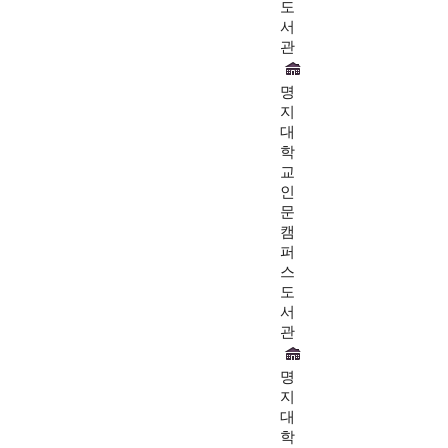
도
서
관
명
지
대
학
교
인
문
캠
퍼
스
도
서
관
명
지
대
학