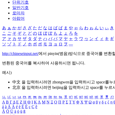
단위기호
일반기호
로마자
아랍어
あ
ぁ
か
が
さ
ざ
た
だ
な
は
ば
ぱ
ま
や
ゃ
ら
わ
ゎ
ん
い
ぃ
き
こ
ご
そ
ぞ
と
ど
の
ほ
ぼ
ぽ
も
よ
ょ
ろ
を
ア
ァ
カ
サ
ザ
タ
ダ
ナ
ハ
バ
パ
マ
ヤ
ャ
ラ
ワ
ヮ
ン
イ
ィ
キ
ギ
ソ
ゾ
ト
ド
ノ
ホ
ボ
ポ
モ
ヨ
ョ
ロ
ヲ
―
http://chineseinput.net/
에서 pinyin(병음)방식으로 중국어를 변환
변환된 중국어를 복사하여 사용하시면 됩니다.
예시)
中文 을 입력하시려면
zhongwen
을 입력하시고 space를
北京 을 입력하시려면
beijing
을 입력하시고 space를 누르
ㅥ
ㅦ
ㅧ
ㅨ
ㅩ
ㅪ
ㅫ
ㅬ
ㅭ
ㅮ
ㅯ
ㅰ
ㅱ
ㅲ
ㅳ
ㅴ
ㅵ
ㅶ
ㅷ
ㅸ
ㅹ
ㅺ
Α
Β
Γ
Δ
Ε
Ζ
Η
Θ
Ι
Κ
Λ
Μ
Ν
Ξ
Ο
Π
Ρ
Σ
Τ
Υ
Φ
Χ
Ψ
Ω
α
β
γ
δ
ε
ζ
η
á
à
Á
À
é
è
É
È
ç
Ç
ê
Ä
Ö
Ü
ä
ö
ü
ß