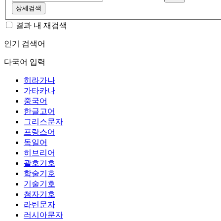
상세검색
결과 내 재검색
인기 검색어
다국어 입력
히라가나
가타카나
중국어
한글고어
그리스문자
프랑스어
독일어
히브리어
괄호기호
학술기호
기술기호
첨자기호
라틴문자
러시아문자