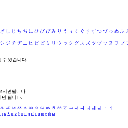
ぎ
し
じ
ち
ぢ
に
ひ
び
ぴ
み
り
う
ぅ
く
ぐ
す
ず
つ
づ
っ
ぬ
ふ
シ
ジ
チ
ヂ
ニ
ヒ
ビ
ピ
ミ
リ
ウ
ゥ
ク
グ
ス
ズ
ツ
ヅ
ッ
ヌ
フ
ブ
할 수 있습니다.
누르시면됩니다.
시면 됩니다.
ㅻ
ㅼ
ㅽ
ㅾ
ㅿ
ㆀ
ㆁ
ㆂ
ㆃ
ㆄ
ㆅ
ㆆ
ㆇ
ㆈ
ㆉ
ㆊ
ㆋ
ㆌ
ㆍ
ㆎ
θ
ι
κ
λ
μ
ν
ξ
ο
π
ρ
σ
τ
υ
φ
χ
ψ
ω