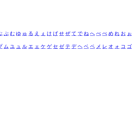
ぶ
ぷ
む
ゆ
ゅ
る
え
ぇ
け
げ
せ
ぜ
て
で
ね
へ
べ
ぺ
め
れ
お
ぉ
プ
ム
ユ
ュ
ル
エ
ェ
ケ
ゲ
セ
ゼ
テ
デ
ヘ
ベ
ペ
メ
レ
オ
ォ
コ
ゴ