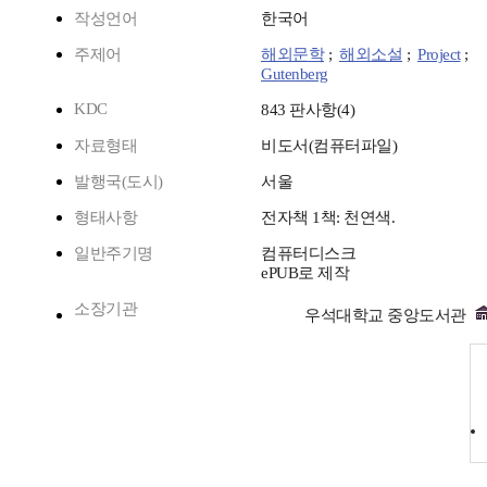
작성언어
한국어
주제어
해외문학
;
해외소설
;
Project
;
Gutenberg
KDC
843 판사항(4)
자료형태
비도서(컴퓨터파일)
발행국(도시)
서울
형태사항
전자책 1책: 천연색.
일반주기명
컴퓨터디스크
ePUB로 제작
소장기관
우석대학교 중앙도서관