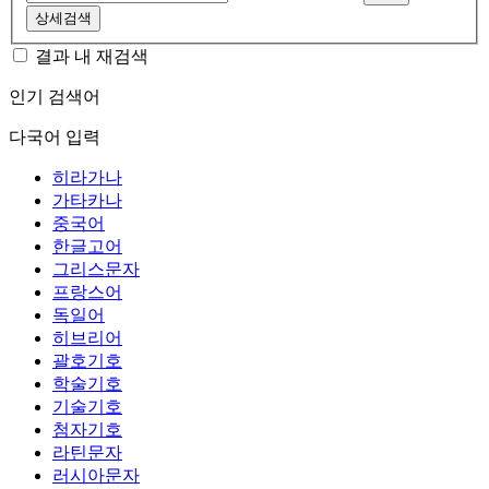
상세검색
결과 내 재검색
인기 검색어
다국어 입력
히라가나
가타카나
중국어
한글고어
그리스문자
프랑스어
독일어
히브리어
괄호기호
학술기호
기술기호
첨자기호
라틴문자
러시아문자