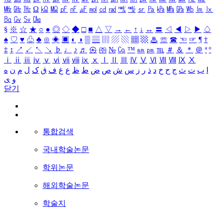
㎒
㎓
㎔
Ω
㏀
㏁
㎊
㎋
㎌
㏖
㏅
㎭
㎮
㎯
㏛
㎩
㎪
㎫
㎬
㏝
㏐
㏓
㏃
㏉
㏜
㏆
§
※
☆
★
○
●
◎
◇
◆
□
■
△
▽
→
←
↑
↓
↔
〓
◁
◀
▷
▶
♤
♠
♡
♥
♧
♣
⊙
◈
▣
◐
◑
▒
▤
▥
▨
▧
▦
▩
♨
☏
☎
☜
☞
¶
†
‡
↕
↗
↙
↖
↘
♭
♩
♪
♬
㉿
㈜
№
㏇
™
㏂
㏘
℡
＃
＆
＊
＠
ª
º
ⅰ
ⅱ
ⅲ
ⅳ
ⅴ
ⅵ
ⅶ
ⅷ
ⅸ
ⅹ
Ⅰ
Ⅱ
Ⅲ
Ⅳ
Ⅴ
Ⅵ
Ⅶ
Ⅷ
Ⅸ
Ⅹ
ا
ب
ت
ث
ج
ح
خ
د
ذ
ر
ز
س
ش
ص
ض
ط
ظ
ع
غ
ف
ق
ک
ل
م
ن
ه
و
ی
닫기
통합검색
국내학술논문
학위논문
해외학술논문
학술지