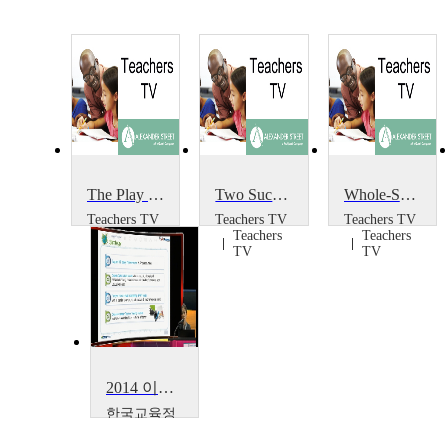
The Play Project
Two Successful Projects
Whole-School Portrait Project
Teachers TV
Teachers TV
Teachers TV
Teachers
Teachers
Teachers
TV
TV
TV
2014 이러닝 국제 콘퍼런스 : What is the Lessons from Education Support Project~
한국교육정
보진흥협회