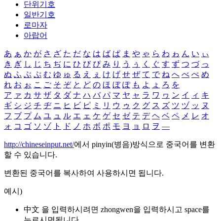
단위기호
일반기호
로마자
아랍어
あ
ぁ
か
が
さ
ざ
た
だ
な
は
ば
ぱ
ま
や
ゃ
ら
わ
ゎ
ん
い
ぃ
き
ぎ
し
じ
ち
ぢ
に
ひ
び
ぴ
み
り
う
ぅ
く
ぐ
す
ず
つ
づ
っ
ぬ
ふ
ぶ
ぷ
む
ゆ
ゅ
る
え
ぇ
け
げ
せ
ぜ
て
で
ね
へ
べ
ぺ
め
れ
お
ぉ
こ
ご
そ
ぞ
と
ど
の
ほ
ぼ
ぽ
も
よ
ょ
ろ
を
ア
ァ
カ
サ
ザ
タ
ダ
ナ
ハ
バ
パ
マ
ヤ
ャ
ラ
ワ
ヮ
ン
イ
ィ
キ
ギ
シ
ジ
チ
ヂ
ニ
ヒ
ビ
ピ
ミ
リ
ウ
ゥ
ク
グ
ス
ズ
ツ
ヅ
ッ
ヌ
フ
ブ
プ
ム
ユ
ュ
ル
エ
ェ
ケ
ゲ
セ
ゼ
テ
デ
ヘ
ベ
ペ
メ
レ
オ
ォ
コ
ゴ
ソ
ゾ
ト
ド
ノ
ホ
ボ
ポ
モ
ヨ
ョ
ロ
ヲ
―
http://chineseinput.net/
에서 pinyin(병음)방식으로 중국어를 변환
할 수 있습니다.
변환된 중국어를 복사하여 사용하시면 됩니다.
예시)
中文 을 입력하시려면
zhongwen
을 입력하시고 space를
누르시면됩니다.