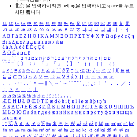
北京 을 입력하시려면
beijing
을 입력하시고 space를 누르
시면 됩니다.
ㅥ
ㅦ
ㅧ
ㅨ
ㅩ
ㅪ
ㅫ
ㅬ
ㅭ
ㅮ
ㅯ
ㅰ
ㅱ
ㅲ
ㅳ
ㅴ
ㅵ
ㅶ
ㅷ
ㅸ
ㅹ
ㅺ
ㅻ
ㅼ
ㅽ
ㅾ
ㅿ
ㆀ
ㆁ
ㆂ
ㆃ
ㆄ
ㆅ
ㆆ
ㆇ
ㆈ
ㆉ
ㆊ
ㆋ
ㆌ
ㆍ
ㆎ
Α
Β
Γ
Δ
Ε
Ζ
Η
Θ
Ι
Κ
Λ
Μ
Ν
Ξ
Ο
Π
Ρ
Σ
Τ
Υ
Φ
Χ
Ψ
Ω
α
β
γ
δ
ε
ζ
η
θ
ι
κ
λ
μ
ν
ξ
ο
π
ρ
σ
τ
υ
φ
χ
ψ
ω
á
à
Á
À
é
è
É
È
ç
Ç
ê
Ä
Ö
Ü
ä
ö
ü
ß
ְ
ֳ
ֲ
ֱ
ָ
ַ
ֵ
ֶ
ִ
ֹ
ּ
ֻ
ׂ
ׁ
ּ
ב
ה
נ
מ
צ
ת
ץ
ש
ד
ג
כ
ע
י
ח
ל
ך
ף
ק
ר
א
ט
ו
ן
ם
פ
‘
’
“
”
〔
〕
〈
〉
「
」
『
』
【
】
＂
（
）
［
］
｛
｝
±
×
÷
≠
≤
≥
∞
∴
♂
♀
∠
⊥
⌒
∂
∇
≡
≒
≪
≫
√
∽
∝
∵
∫
∬
∈
∋
⊆
⊇
⊂
⊃
∪
∩
∧
∨
￢
⇒
⇔
∀
∃
∮
∑
∏
＋
－
＜
＝
＞
、
。
·
‥
…
¨
〃
―
∥
＼
∼
´
～
ˇ
˘
˝
˚
˙
¸
˛
¡
¿
ː
！
＇
，
．
／
：
；
？
＾
＿
｀
｜
½
⅓
⅔
¼
¾
⅛
⅜
⅝
⅞
¹
²
³
⁴
ⁿ
₁
₂
₃
₄
Æ
Ð
Ħ
Ĳ
Ł
Ø
Œ
Þ
Ŧ
Ŋ
æ
đ
ð
ħ
ı
ĳ
ĸ
ŀ
ł
ø
œ
ß
þ
ŧ
ŋ
ŉ
А
Б
В
Г
Д
Е
Ё
Ж
З
И
Й
К
Л
М
Н
О
П
Р
С
Т
У
Ф
Х
Ц
Ч
Ш
Щ
Ъ
Ы
Ь
Э
Ю
Я
а
б
в
г
д
е
ё
ж
з
и
й
к
л
м
н
о
п
р
с
т
у
ф
х
ц
ч
ш
щ
ъ
ы
ь
э
ю
я
′
″
℃
Å
￠
￡
￥
¤
℉
‰
＄
％
Ｆ
￦
㎕
㎖
㎗
ℓ
㎘
㏄
㎣
㎤
㎥
㎦
㎙
㎚
㎛
㎜
㎝
㎞
㎟
㎠
㎡
㎢
㏊
㎍
㎎
㎏
㏏
㎈
㎉
㏈
㎧
㎨
㎰
㎱
㎲
㎳
㎴
㎵
㎶
㎷
㎸
㎹
㎀
㎁
㎂
㎃
㎄
㎺
㎻
㎽
㎾
㎿
㎐
㎑