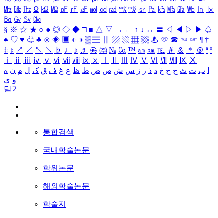
㎒
㎓
㎔
Ω
㏀
㏁
㎊
㎋
㎌
㏖
㏅
㎭
㎮
㎯
㏛
㎩
㎪
㎫
㎬
㏝
㏐
㏓
㏃
㏉
㏜
㏆
§
※
☆
★
○
●
◎
◇
◆
□
■
△
▽
→
←
↑
↓
↔
〓
◁
◀
▷
▶
♤
♠
♡
♥
♧
♣
⊙
◈
▣
◐
◑
▒
▤
▥
▨
▧
▦
▩
♨
☏
☎
☜
☞
¶
†
‡
↕
↗
↙
↖
↘
♭
♩
♪
♬
㉿
㈜
№
㏇
™
㏂
㏘
℡
＃
＆
＊
＠
ª
º
ⅰ
ⅱ
ⅲ
ⅳ
ⅴ
ⅵ
ⅶ
ⅷ
ⅸ
ⅹ
Ⅰ
Ⅱ
Ⅲ
Ⅳ
Ⅴ
Ⅵ
Ⅶ
Ⅷ
Ⅸ
Ⅹ
ا
ب
ت
ث
ج
ح
خ
د
ذ
ر
ز
س
ش
ص
ض
ط
ظ
ع
غ
ف
ق
ک
ل
م
ن
ه
و
ی
닫기
통합검색
국내학술논문
학위논문
해외학술논문
학술지