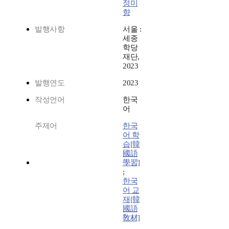
정미
향
발행사항
서울 :
세종
학당
재단,
2023
발행연도
2023
작성언어
한국
어
주제어
한국
어 학
습[韓
國語
學習]
;
한국
어 교
재[韓
國語
敎材]