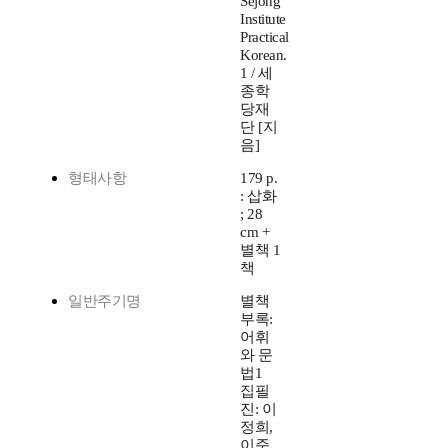
Sejong
Institute
Practical
Korean.
1 / 세
종학
당재
단 [지
음]
형태사항
179 p.
: 삽화
; 28
cm +
별책 1
책
일반주기명
별책
부록:
어휘
와 문
법1
집필
진: 이
정희,
이준