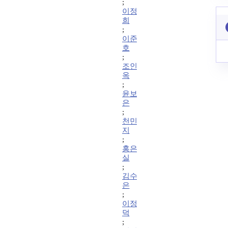
;
이정
희
;
이준
호
;
조인
옥
;
윤보
은
;
천민
지
;
홍은
실
;
김수
은
;
이정
덕
;