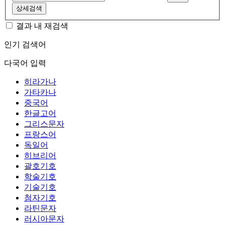
상세검색
결과 내 재검색
인기 검색어
다국어 입력
히라가나
가타카나
중국어
한글고어
그리스문자
프랑스어
독일어
히브리어
괄호기호
학술기호
기술기호
첨자기호
라틴문자
러시아문자