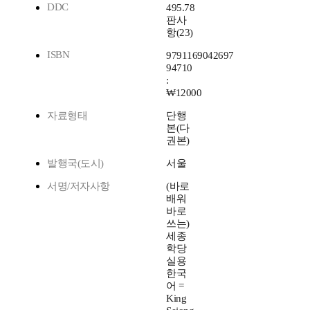
DDC
495.78
판사
항(23)
ISBN
9791169042697
94710
:
₩12000
자료형태
단행
본(다
권본)
발행국(도시)
서울
서명/저자사항
(바로
배워
바로
쓰는)
세종
학당
실용
한국
어 =
King