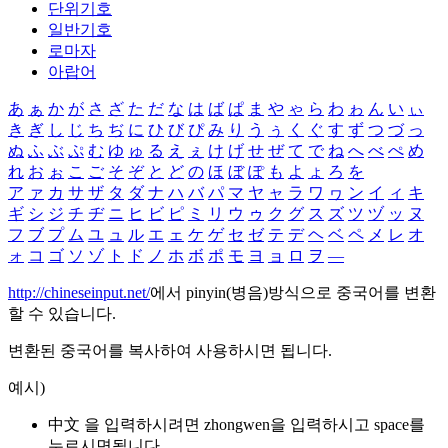
단위기호
일반기호
로마자
아랍어
あ
ぁ
か
が
さ
ざ
た
だ
な
は
ば
ぱ
ま
や
ゃ
ら
わ
ゎ
ん
い
ぃ
き
ぎ
し
じ
ち
ぢ
に
ひ
び
ぴ
み
り
う
ぅ
く
ぐ
す
ず
つ
づ
っ
ぬ
ふ
ぶ
ぷ
む
ゆ
ゅ
る
え
ぇ
け
げ
せ
ぜ
て
で
ね
へ
べ
ぺ
め
れ
お
ぉ
こ
ご
そ
ぞ
と
ど
の
ほ
ぼ
ぽ
も
よ
ょ
ろ
を
ア
ァ
カ
サ
ザ
タ
ダ
ナ
ハ
バ
パ
マ
ヤ
ャ
ラ
ワ
ヮ
ン
イ
ィ
キ
ギ
シ
ジ
チ
ヂ
ニ
ヒ
ビ
ピ
ミ
リ
ウ
ゥ
ク
グ
ス
ズ
ツ
ヅ
ッ
ヌ
フ
ブ
プ
ム
ユ
ュ
ル
エ
ェ
ケ
ゲ
セ
ゼ
テ
デ
ヘ
ベ
ペ
メ
レ
オ
ォ
コ
ゴ
ソ
ゾ
ト
ド
ノ
ホ
ボ
ポ
モ
ヨ
ョ
ロ
ヲ
―
http://chineseinput.net/
에서 pinyin(병음)방식으로 중국어를 변환
할 수 있습니다.
변환된 중국어를 복사하여 사용하시면 됩니다.
예시)
中文 을 입력하시려면
zhongwen
을 입력하시고 space를
누르시면됩니다.