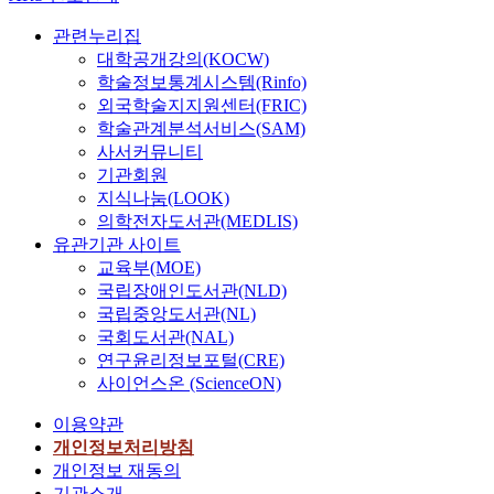
관련누리집
대학공개강의(KOCW)
학술정보통계시스템(Rinfo)
외국학술지지원센터(FRIC)
학술관계분석서비스(SAM)
사서커뮤니티
기관회원
지식나눔(LOOK)
의학전자도서관(MEDLIS)
유관기관 사이트
교육부(MOE)
국립장애인도서관(NLD)
국립중앙도서관(NL)
국회도서관(NAL)
연구윤리정보포털(CRE)
사이언스온 (ScienceON)
이용약관
개인정보처리방침
개인정보 재동의
기관소개