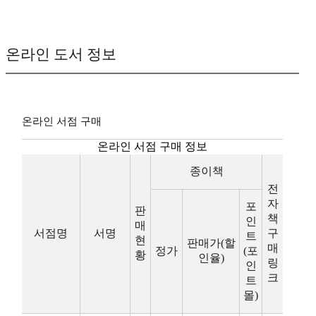
온라인 도서 정보
온라인 서점 구매
온라인 서점 구매 정보
종이책
전
자
포
판
책
인
매
서점명
서명
구
트
현
판매가(할
매
정가
(포
황
인율)
링
인
크
트
몰)