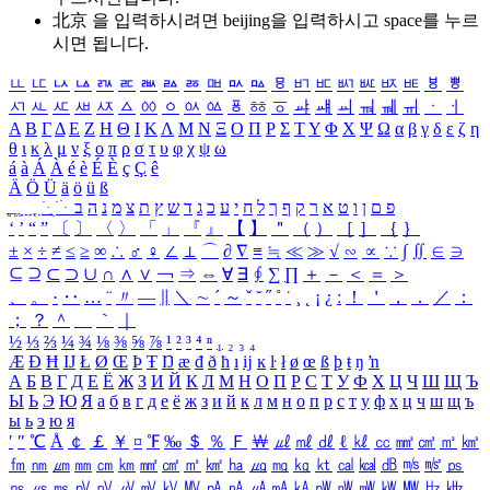
北京 을 입력하시려면
beijing
을 입력하시고 space를 누르
시면 됩니다.
ㅥ
ㅦ
ㅧ
ㅨ
ㅩ
ㅪ
ㅫ
ㅬ
ㅭ
ㅮ
ㅯ
ㅰ
ㅱ
ㅲ
ㅳ
ㅴ
ㅵ
ㅶ
ㅷ
ㅸ
ㅹ
ㅺ
ㅻ
ㅼ
ㅽ
ㅾ
ㅿ
ㆀ
ㆁ
ㆂ
ㆃ
ㆄ
ㆅ
ㆆ
ㆇ
ㆈ
ㆉ
ㆊ
ㆋ
ㆌ
ㆍ
ㆎ
Α
Β
Γ
Δ
Ε
Ζ
Η
Θ
Ι
Κ
Λ
Μ
Ν
Ξ
Ο
Π
Ρ
Σ
Τ
Υ
Φ
Χ
Ψ
Ω
α
β
γ
δ
ε
ζ
η
θ
ι
κ
λ
μ
ν
ξ
ο
π
ρ
σ
τ
υ
φ
χ
ψ
ω
á
à
Á
À
é
è
É
È
ç
Ç
ê
Ä
Ö
Ü
ä
ö
ü
ß
ְ
ֳ
ֲ
ֱ
ָ
ַ
ֵ
ֶ
ִ
ֹ
ּ
ֻ
ׂ
ׁ
ּ
ב
ה
נ
מ
צ
ת
ץ
ש
ד
ג
כ
ע
י
ח
ל
ך
ף
ק
ר
א
ט
ו
ן
ם
פ
‘
’
“
”
〔
〕
〈
〉
「
」
『
』
【
】
＂
（
）
［
］
｛
｝
±
×
÷
≠
≤
≥
∞
∴
♂
♀
∠
⊥
⌒
∂
∇
≡
≒
≪
≫
√
∽
∝
∵
∫
∬
∈
∋
⊆
⊇
⊂
⊃
∪
∩
∧
∨
￢
⇒
⇔
∀
∃
∮
∑
∏
＋
－
＜
＝
＞
、
。
·
‥
…
¨
〃
―
∥
＼
∼
´
～
ˇ
˘
˝
˚
˙
¸
˛
¡
¿
ː
！
＇
，
．
／
：
；
？
＾
＿
｀
｜
½
⅓
⅔
¼
¾
⅛
⅜
⅝
⅞
¹
²
³
⁴
ⁿ
₁
₂
₃
₄
Æ
Ð
Ħ
Ĳ
Ł
Ø
Œ
Þ
Ŧ
Ŋ
æ
đ
ð
ħ
ı
ĳ
ĸ
ŀ
ł
ø
œ
ß
þ
ŧ
ŋ
ŉ
А
Б
В
Г
Д
Е
Ё
Ж
З
И
Й
К
Л
М
Н
О
П
Р
С
Т
У
Ф
Х
Ц
Ч
Ш
Щ
Ъ
Ы
Ь
Э
Ю
Я
а
б
в
г
д
е
ё
ж
з
и
й
к
л
м
н
о
п
р
с
т
у
ф
х
ц
ч
ш
щ
ъ
ы
ь
э
ю
я
′
″
℃
Å
￠
￡
￥
¤
℉
‰
＄
％
Ｆ
￦
㎕
㎖
㎗
ℓ
㎘
㏄
㎣
㎤
㎥
㎦
㎙
㎚
㎛
㎜
㎝
㎞
㎟
㎠
㎡
㎢
㏊
㎍
㎎
㎏
㏏
㎈
㎉
㏈
㎧
㎨
㎰
㎱
㎲
㎳
㎴
㎵
㎶
㎷
㎸
㎹
㎀
㎁
㎂
㎃
㎄
㎺
㎻
㎽
㎾
㎿
㎐
㎑