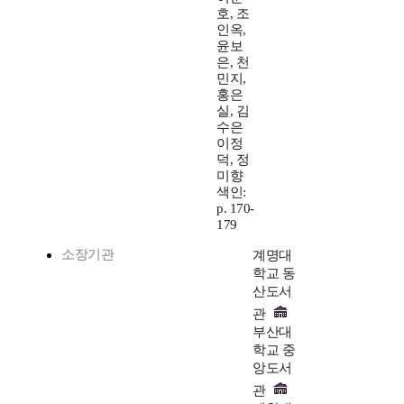
호, 조
인옥,
윤보
은, 천
민지,
홍은
실, 김
수은
이정
덕, 정
미향
색인:
p. 170-
179
소장기관
계명대
학교 동
산도서
관
부산대
학교 중
앙도서
관