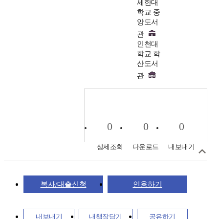
세한대
학교 중
앙도서
관
인천대
학교 학
산도서
관
0
0
0
상세조회
다운로드
내보내기
복사/대출신청
인용하기
내보내기
내책장담기
공유하기