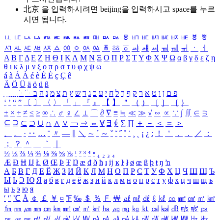
北京 을 입력하시려면
beijing
을 입력하시고 space를 누르
시면 됩니다.
ㅥ
ㅦ
ㅧ
ㅨ
ㅩ
ㅪ
ㅫ
ㅬ
ㅭ
ㅮ
ㅯ
ㅰ
ㅱ
ㅲ
ㅳ
ㅴ
ㅵ
ㅶ
ㅷ
ㅸ
ㅹ
ㅺ
ㅻ
ㅼ
ㅽ
ㅾ
ㅿ
ㆀ
ㆁ
ㆂ
ㆃ
ㆄ
ㆅ
ㆆ
ㆇ
ㆈ
ㆉ
ㆊ
ㆋ
ㆌ
ㆍ
ㆎ
Α
Β
Γ
Δ
Ε
Ζ
Η
Θ
Ι
Κ
Λ
Μ
Ν
Ξ
Ο
Π
Ρ
Σ
Τ
Υ
Φ
Χ
Ψ
Ω
α
β
γ
δ
ε
ζ
η
θ
ι
κ
λ
μ
ν
ξ
ο
π
ρ
σ
τ
υ
φ
χ
ψ
ω
á
à
Á
À
é
è
É
È
ç
Ç
ê
Ä
Ö
Ü
ä
ö
ü
ß
ְ
ֳ
ֲ
ֱ
ָ
ַ
ֵ
ֶ
ִ
ֹ
ּ
ֻ
ׂ
ׁ
ּ
ב
ה
נ
מ
צ
ת
ץ
ש
ד
ג
כ
ע
י
ח
ל
ך
ף
ק
ר
א
ט
ו
ן
ם
פ
‘
’
“
”
〔
〕
〈
〉
「
」
『
』
【
】
＂
（
）
［
］
｛
｝
±
×
÷
≠
≤
≥
∞
∴
♂
♀
∠
⊥
⌒
∂
∇
≡
≒
≪
≫
√
∽
∝
∵
∫
∬
∈
∋
⊆
⊇
⊂
⊃
∪
∩
∧
∨
￢
⇒
⇔
∀
∃
∮
∑
∏
＋
－
＜
＝
＞
、
。
·
‥
…
¨
〃
―
∥
＼
∼
´
～
ˇ
˘
˝
˚
˙
¸
˛
¡
¿
ː
！
＇
，
．
／
：
；
？
＾
＿
｀
｜
½
⅓
⅔
¼
¾
⅛
⅜
⅝
⅞
¹
²
³
⁴
ⁿ
₁
₂
₃
₄
Æ
Ð
Ħ
Ĳ
Ł
Ø
Œ
Þ
Ŧ
Ŋ
æ
đ
ð
ħ
ı
ĳ
ĸ
ŀ
ł
ø
œ
ß
þ
ŧ
ŋ
ŉ
А
Б
В
Г
Д
Е
Ё
Ж
З
И
Й
К
Л
М
Н
О
П
Р
С
Т
У
Ф
Х
Ц
Ч
Ш
Щ
Ъ
Ы
Ь
Э
Ю
Я
а
б
в
г
д
е
ё
ж
з
и
й
к
л
м
н
о
п
р
с
т
у
ф
х
ц
ч
ш
щ
ъ
ы
ь
э
ю
я
′
″
℃
Å
￠
￡
￥
¤
℉
‰
＄
％
Ｆ
￦
㎕
㎖
㎗
ℓ
㎘
㏄
㎣
㎤
㎥
㎦
㎙
㎚
㎛
㎜
㎝
㎞
㎟
㎠
㎡
㎢
㏊
㎍
㎎
㎏
㏏
㎈
㎉
㏈
㎧
㎨
㎰
㎱
㎲
㎳
㎴
㎵
㎶
㎷
㎸
㎹
㎀
㎁
㎂
㎃
㎄
㎺
㎻
㎽
㎾
㎿
㎐
㎑