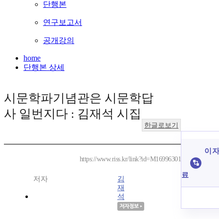
단행본
연구보고서
공개강의
home
단행본 상세
시문학파기념관은 시문학답
사 일번지다 : 김재석 시집
한글로보기
이 자
https://www.riss.kr/link?id=M16996301
료
저자
김
재
석