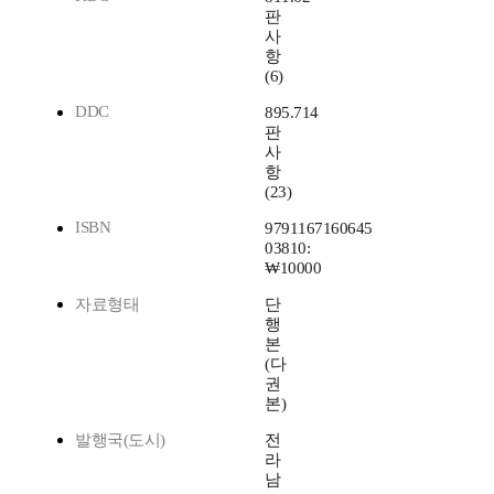
판
사
항
(6)
DDC
895.714
판
사
항
(23)
ISBN
9791167160645
03810:
₩10000
자료형태
단
행
본
(다
권
본)
발행국(도시)
전
라
남