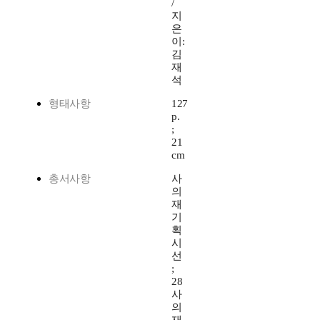
/
지
은
이:
김
재
석
형태사항
127
p.
;
21
cm
총서사항
사
의
재
기
획
시
선
;
28
사
의