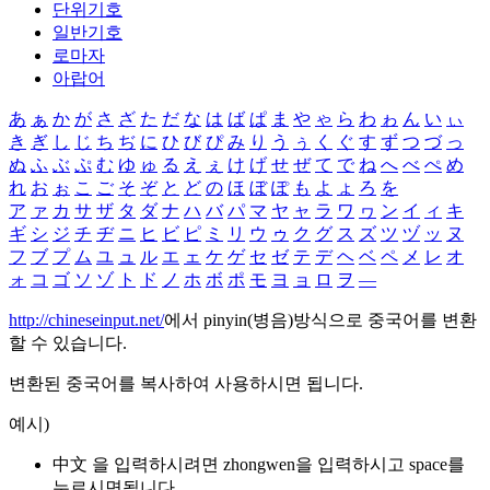
단위기호
일반기호
로마자
아랍어
あ
ぁ
か
が
さ
ざ
た
だ
な
は
ば
ぱ
ま
や
ゃ
ら
わ
ゎ
ん
い
ぃ
き
ぎ
し
じ
ち
ぢ
に
ひ
び
ぴ
み
り
う
ぅ
く
ぐ
す
ず
つ
づ
っ
ぬ
ふ
ぶ
ぷ
む
ゆ
ゅ
る
え
ぇ
け
げ
せ
ぜ
て
で
ね
へ
べ
ぺ
め
れ
お
ぉ
こ
ご
そ
ぞ
と
ど
の
ほ
ぼ
ぽ
も
よ
ょ
ろ
を
ア
ァ
カ
サ
ザ
タ
ダ
ナ
ハ
バ
パ
マ
ヤ
ャ
ラ
ワ
ヮ
ン
イ
ィ
キ
ギ
シ
ジ
チ
ヂ
ニ
ヒ
ビ
ピ
ミ
リ
ウ
ゥ
ク
グ
ス
ズ
ツ
ヅ
ッ
ヌ
フ
ブ
プ
ム
ユ
ュ
ル
エ
ェ
ケ
ゲ
セ
ゼ
テ
デ
ヘ
ベ
ペ
メ
レ
オ
ォ
コ
ゴ
ソ
ゾ
ト
ド
ノ
ホ
ボ
ポ
モ
ヨ
ョ
ロ
ヲ
―
http://chineseinput.net/
에서 pinyin(병음)방식으로 중국어를 변환
할 수 있습니다.
변환된 중국어를 복사하여 사용하시면 됩니다.
예시)
中文 을 입력하시려면
zhongwen
을 입력하시고 space를
누르시면됩니다.