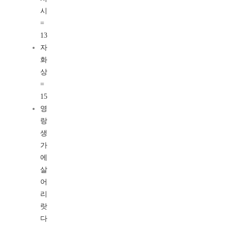
시
=
13
자
화
상
=
15
영
랑
생
가
에
살
어
리
랏
다