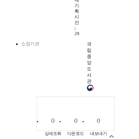
재
기
획
시
선
;
28
소장기관
국
립
중
앙
도
서
관
0
0
0
상세조회
다운로드
내보내기