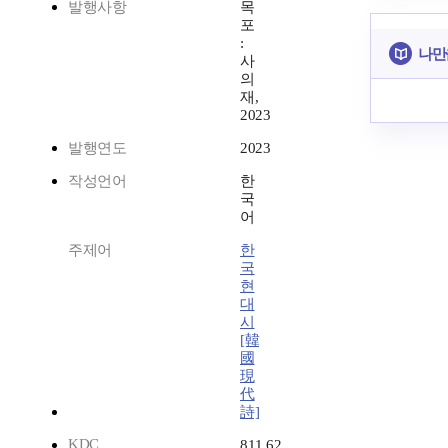
발행사항
목
포
:
나만
사
의
재,
2023
발행연도
2023
작성언어
한
국
어
주제어
한
국
현
대
시
[韓
國
現
代
詩]
KDC
811.62