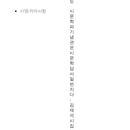
도
서명/저자사항
시
문
학
파
기
념
관
은
시
문
학
답
사
일
번
지
다
:
김
재
석
시
집