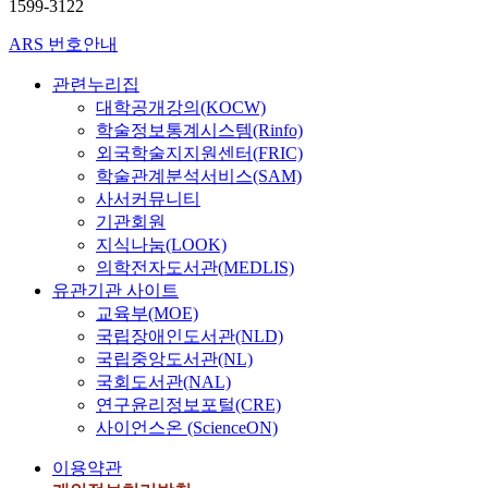
1599-3122
ARS 번호안내
관련누리집
대학공개강의(KOCW)
학술정보통계시스템(Rinfo)
외국학술지지원센터(FRIC)
학술관계분석서비스(SAM)
사서커뮤니티
기관회원
지식나눔(LOOK)
의학전자도서관(MEDLIS)
유관기관 사이트
교육부(MOE)
국립장애인도서관(NLD)
국립중앙도서관(NL)
국회도서관(NAL)
연구윤리정보포털(CRE)
사이언스온 (ScienceON)
이용약관