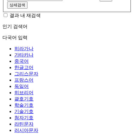
상세검색
결과 내 재검색
인기 검색어
다국어 입력
히라가나
가타카나
중국어
한글고어
그리스문자
프랑스어
독일어
히브리어
괄호기호
학술기호
기술기호
첨자기호
라틴문자
러시아문자