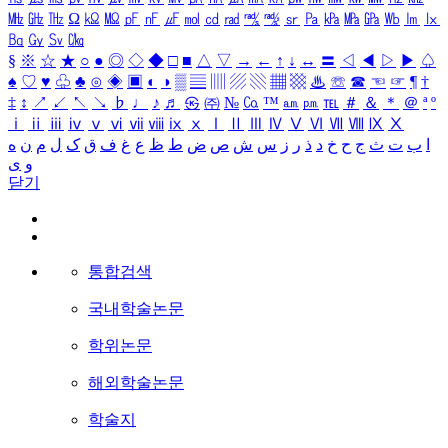
㎒
㎓
㎔
Ω
㏀
㏁
㎊
㎋
㎌
㏖
㏅
㎭
㎮
㎯
㏛
㎩
㎪
㎫
㎬
㏝
㏐
㏓
㏃
㏉
㏜
㏆
§
※
☆
★
○
●
◎
◇
◆
□
■
△
▽
→
←
↑
↓
↔
〓
◁
◀
▷
▶
♤
♠
♡
♥
♧
♣
⊙
◈
▣
◐
◑
▒
▤
▥
▨
▧
▦
▩
♨
☏
☎
☜
☞
¶
†
‡
↕
↗
↙
↖
↘
♭
♩
♪
♬
㉿
㈜
№
㏇
™
㏂
㏘
℡
＃
＆
＊
＠
ª
º
ⅰ
ⅱ
ⅲ
ⅳ
ⅴ
ⅵ
ⅶ
ⅷ
ⅸ
ⅹ
Ⅰ
Ⅱ
Ⅲ
Ⅳ
Ⅴ
Ⅵ
Ⅶ
Ⅷ
Ⅸ
Ⅹ
ا
ب
ت
ث
ج
ح
خ
د
ذ
ر
ز
س
ش
ص
ض
ط
ظ
ع
غ
ف
ق
ک
ل
م
ن
ه
و
ی
닫기
통합검색
국내학술논문
학위논문
해외학술논문
학술지