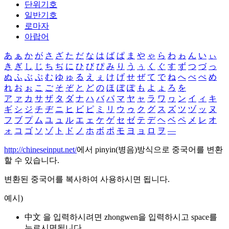
단위기호
일반기호
로마자
아랍어
あ
ぁ
か
が
さ
ざ
た
だ
な
は
ば
ぱ
ま
や
ゃ
ら
わ
ゎ
ん
い
ぃ
き
ぎ
し
じ
ち
ぢ
に
ひ
び
ぴ
み
り
う
ぅ
く
ぐ
す
ず
つ
づ
っ
ぬ
ふ
ぶ
ぷ
む
ゆ
ゅ
る
え
ぇ
け
げ
せ
ぜ
て
で
ね
へ
べ
ぺ
め
れ
お
ぉ
こ
ご
そ
ぞ
と
ど
の
ほ
ぼ
ぽ
も
よ
ょ
ろ
を
ア
ァ
カ
サ
ザ
タ
ダ
ナ
ハ
バ
パ
マ
ヤ
ャ
ラ
ワ
ヮ
ン
イ
ィ
キ
ギ
シ
ジ
チ
ヂ
ニ
ヒ
ビ
ピ
ミ
リ
ウ
ゥ
ク
グ
ス
ズ
ツ
ヅ
ッ
ヌ
フ
ブ
プ
ム
ユ
ュ
ル
エ
ェ
ケ
ゲ
セ
ゼ
テ
デ
ヘ
ベ
ペ
メ
レ
オ
ォ
コ
ゴ
ソ
ゾ
ト
ド
ノ
ホ
ボ
ポ
モ
ヨ
ョ
ロ
ヲ
―
http://chineseinput.net/
에서 pinyin(병음)방식으로 중국어를 변환
할 수 있습니다.
변환된 중국어를 복사하여 사용하시면 됩니다.
예시)
中文 을 입력하시려면
zhongwen
을 입력하시고 space를
누르시면됩니다.