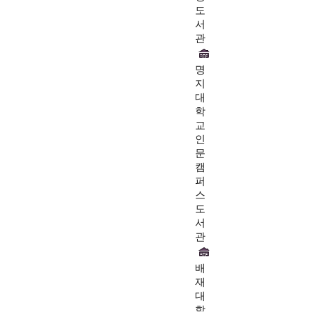
도
서
관
명
지
대
학
교
인
문
캠
퍼
스
도
서
관
배
재
대
학