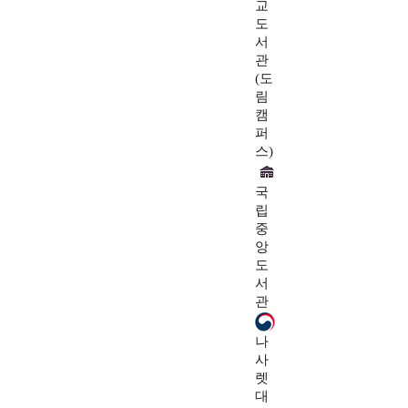
교
도
서
관
(도
림
캠
퍼
스)
국
립
중
앙
도
서
관
나
사
렛
대