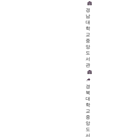
경
남
대
학
교
중
앙
도
서
관
경
북
대
학
교
중
앙
도
서