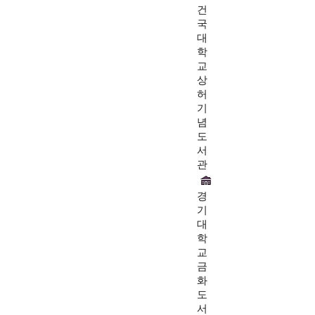
건
국
대
학
교
상
허
기
념
도
서
관
경
기
대
학
교
금
화
도
서