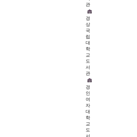
관
경
상
국
립
대
학
교
도
서
관
경
인
여
자
대
학
교
도
서