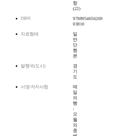
항
(22)
ISBN
9788954656269
03810
자료형태
일
반
단
행
본
발행국(도시)
경
기
도
서명/저자사항
매
일
의
빵
:
오
월
의
종