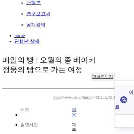
단행본
연구보고서
공개강의
home
단행본 상세
매일의 빵 : 오월의 종 베이커
정웅의 빵으로 가는 여정
한글로보기
이
https://www.riss.kr/link?id=M15157610
료
저자
정
웅
발행사항
파
주