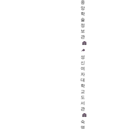
중
앙
학
술
정
보
관
성
신
여
자
대
학
교
도
서
관
숙
명