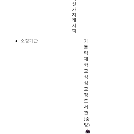
섯
가
지
레
시
피
소장기관
가
톨
릭
대
학
교
성
심
교
정
도
서
관
(중
앙)