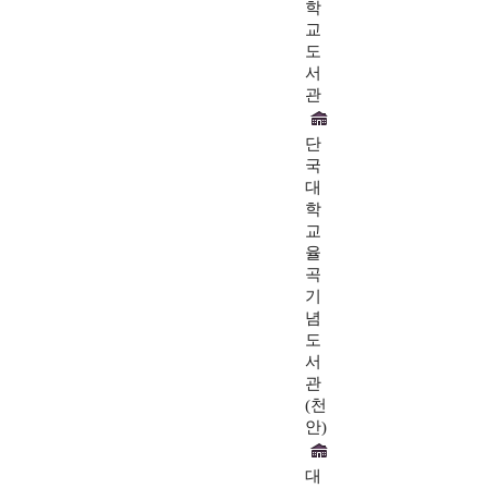
학
교
도
서
관
단
국
대
학
교
율
곡
기
념
도
서
관
(천
안)
대