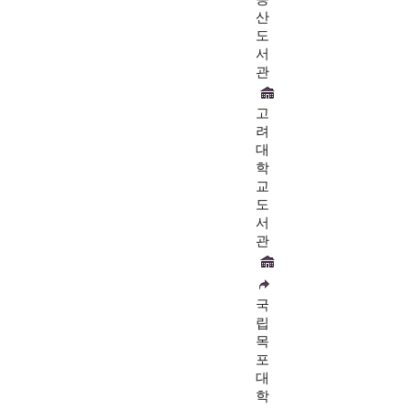
산
도
서
관
고
려
대
학
교
도
서
관
국
립
목
포
대
학