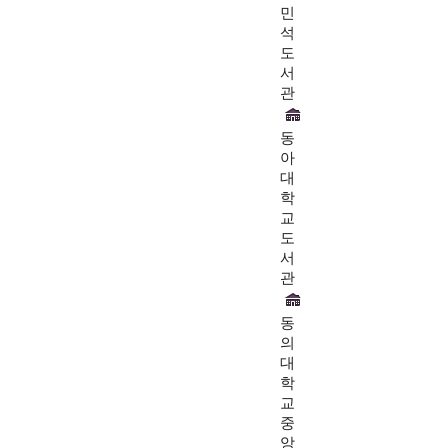
민
석
도
서
관
동
아
대
학
교
도
서
관
동
의
대
학
교
중
앙