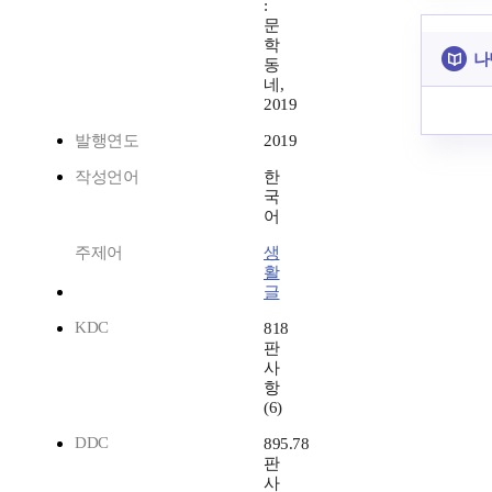
:
문
학
나
동
네,
2019
발행연도
2019
작성언어
한
국
어
주제어
생
활
글
KDC
818
판
사
항
(6)
DDC
895.78
판
사