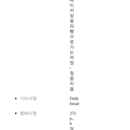
베
이
커
정
웅
의
빵
으
로
가
는
여
정
/
정
웅
지
음
기타서명
Daily
bread
형태사항
251
p.,
6
장