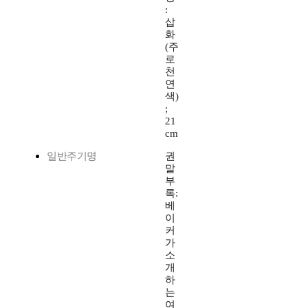
:
삽
화
(주
로
천
연
색)
;
21
cm
일반주기명
권
말
부
록:
베
이
커
가
소
개
하
는
여