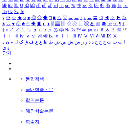
㎒
㎓
㎔
Ω
㏀
㏁
㎊
㎋
㎌
㏖
㏅
㎭
㎮
㎯
㏛
㎩
㎪
㎫
㎬
㏝
㏐
㏓
㏃
㏉
㏜
㏆
§
※
☆
★
○
●
◎
◇
◆
□
■
△
▽
→
←
↑
↓
↔
〓
◁
◀
▷
▶
♤
♠
♡
♥
♧
♣
⊙
◈
▣
◐
◑
▒
▤
▥
▨
▧
▦
▩
♨
☏
☎
☜
☞
¶
†
‡
↕
↗
↙
↖
↘
♭
♩
♪
♬
㉿
㈜
№
㏇
™
㏂
㏘
℡
＃
＆
＊
＠
ª
º
ⅰ
ⅱ
ⅲ
ⅳ
ⅴ
ⅵ
ⅶ
ⅷ
ⅸ
ⅹ
Ⅰ
Ⅱ
Ⅲ
Ⅳ
Ⅴ
Ⅵ
Ⅶ
Ⅷ
Ⅸ
Ⅹ
ا
ب
ت
ث
ج
ح
خ
د
ذ
ر
ز
س
ش
ص
ض
ط
ظ
ع
غ
ف
ق
ک
ل
م
ن
ه
و
ی
닫기
통합검색
국내학술논문
학위논문
해외학술논문
학술지