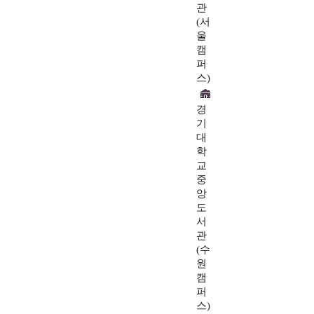
관
(서
울
캠
퍼
스)
경
기
대
학
교
중
앙
도
서
관
(수
원
캠
퍼
스)