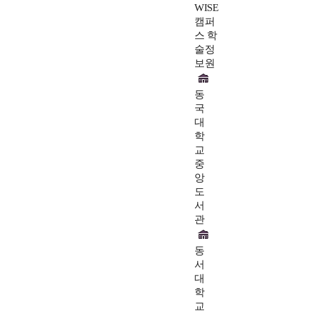
WISE
캠퍼
스 학
술정
보원
동
국
대
학
교
중
앙
도
서
관
동
서
대
학
교