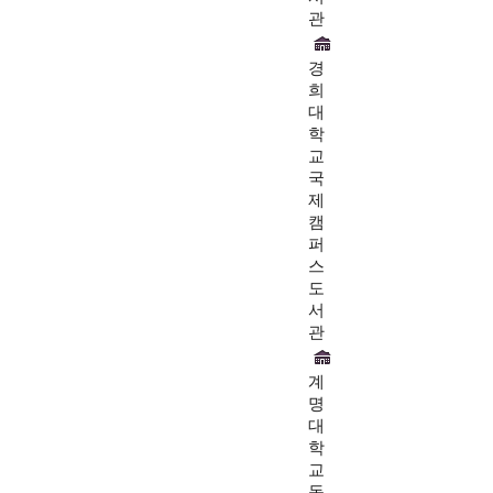
관
경
희
대
학
교
국
제
캠
퍼
스
도
서
관
계
명
대
학
교
동