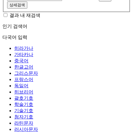
상세검색
결과 내 재검색
인기 검색어
다국어 입력
히라가나
가타카나
중국어
한글고어
그리스문자
프랑스어
독일어
히브리어
괄호기호
학술기호
기술기호
첨자기호
라틴문자
러시아문자