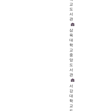
교
도
서
관
삼
육
대
학
교
중
앙
도
서
관
서
강
대
학
교
도