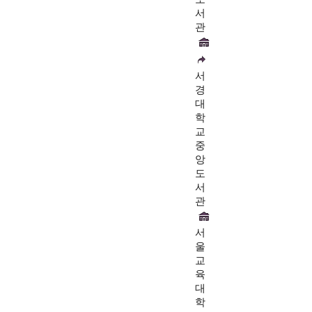
서
관
서
경
대
학
교
중
앙
도
서
관
서
울
교
육
대
학