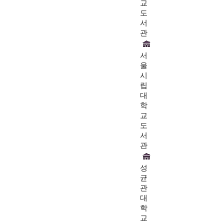
교
도
서
관
서
울
시
립
대
학
교
도
서
관
성
균
관
대
학
교