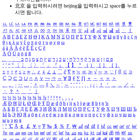
北京 을 입력하시려면
beijing
을 입력하시고 space를 누르
시면 됩니다.
ㅥ
ㅦ
ㅧ
ㅨ
ㅩ
ㅪ
ㅫ
ㅬ
ㅭ
ㅮ
ㅯ
ㅰ
ㅱ
ㅲ
ㅳ
ㅴ
ㅵ
ㅶ
ㅷ
ㅸ
ㅹ
ㅺ
ㅻ
ㅼ
ㅽ
ㅾ
ㅿ
ㆀ
ㆁ
ㆂ
ㆃ
ㆄ
ㆅ
ㆆ
ㆇ
ㆈ
ㆉ
ㆊ
ㆋ
ㆌ
ㆍ
ㆎ
Α
Β
Γ
Δ
Ε
Ζ
Η
Θ
Ι
Κ
Λ
Μ
Ν
Ξ
Ο
Π
Ρ
Σ
Τ
Υ
Φ
Χ
Ψ
Ω
α
β
γ
δ
ε
ζ
η
θ
ι
κ
λ
μ
ν
ξ
ο
π
ρ
σ
τ
υ
φ
χ
ψ
ω
á
à
Á
À
é
è
É
È
ç
Ç
ê
Ä
Ö
Ü
ä
ö
ü
ß
ְ
ֳ
ֲ
ֱ
ָ
ַ
ֵ
ֶ
ִ
ֹ
ּ
ֻ
ׂ
ׁ
ּ
ב
ה
נ
מ
צ
ת
ץ
ש
ד
ג
כ
ע
י
ח
ל
ך
ף
ק
ר
א
ט
ו
ן
ם
פ
‘
’
“
”
〔
〕
〈
〉
「
」
『
』
【
】
＂
（
）
［
］
｛
｝
±
×
÷
≠
≤
≥
∞
∴
♂
♀
∠
⊥
⌒
∂
∇
≡
≒
≪
≫
√
∽
∝
∵
∫
∬
∈
∋
⊆
⊇
⊂
⊃
∪
∩
∧
∨
￢
⇒
⇔
∀
∃
∮
∑
∏
＋
－
＜
＝
＞
、
。
·
‥
…
¨
〃
―
∥
＼
∼
´
～
ˇ
˘
˝
˚
˙
¸
˛
¡
¿
ː
！
＇
，
．
／
：
；
？
＾
＿
｀
｜
½
⅓
⅔
¼
¾
⅛
⅜
⅝
⅞
¹
²
³
⁴
ⁿ
₁
₂
₃
₄
Æ
Ð
Ħ
Ĳ
Ł
Ø
Œ
Þ
Ŧ
Ŋ
æ
đ
ð
ħ
ı
ĳ
ĸ
ŀ
ł
ø
œ
ß
þ
ŧ
ŋ
ŉ
А
Б
В
Г
Д
Е
Ё
Ж
З
И
Й
К
Л
М
Н
О
П
Р
С
Т
У
Ф
Х
Ц
Ч
Ш
Щ
Ъ
Ы
Ь
Э
Ю
Я
а
б
в
г
д
е
ё
ж
з
и
й
к
л
м
н
о
п
р
с
т
у
ф
х
ц
ч
ш
щ
ъ
ы
ь
э
ю
я
′
″
℃
Å
￠
￡
￥
¤
℉
‰
＄
％
Ｆ
￦
㎕
㎖
㎗
ℓ
㎘
㏄
㎣
㎤
㎥
㎦
㎙
㎚
㎛
㎜
㎝
㎞
㎟
㎠
㎡
㎢
㏊
㎍
㎎
㎏
㏏
㎈
㎉
㏈
㎧
㎨
㎰
㎱
㎲
㎳
㎴
㎵
㎶
㎷
㎸
㎹
㎀
㎁
㎂
㎃
㎄
㎺
㎻
㎽
㎾
㎿
㎐
㎑