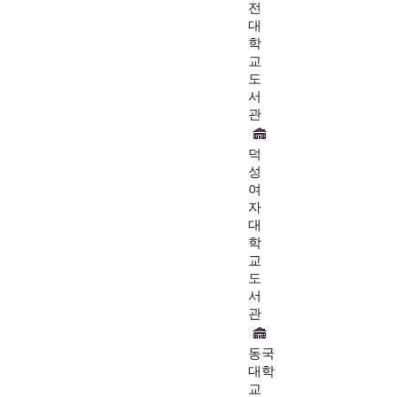
전
대
학
교
도
서
관
덕
성
여
자
대
학
교
도
서
관
동국
대학
교