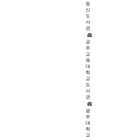
동
산
도
서
관
공
주
교
육
대
학
교
도
서
관
광
주
대
학
교