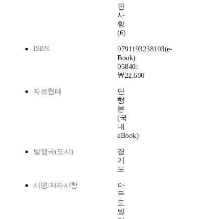
판
사
항
(6)
ISBN
9791193238103(e-
Book)
05840:
￦22,680
자료형태
단
행
본
(국
내
eBook)
발행국(도시)
경
기
도
서명/저자사항
아
무
도
빌