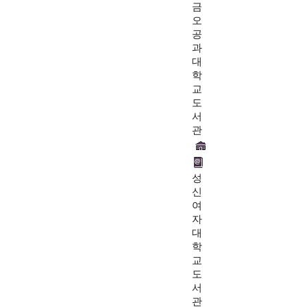
금
오
공
과
대
학
교
도
서
관
성
신
여
자
대
학
교
도
서
관