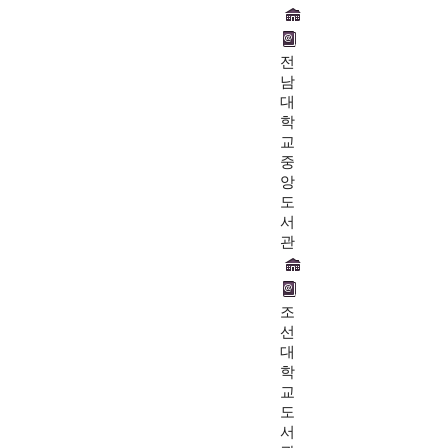
전
남
대
학
교
중
앙
도
서
관
조
선
대
학
교
도
서