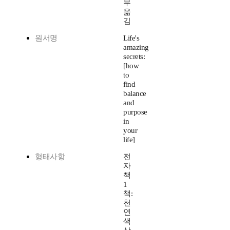
무
옮
김
원서명
Life's
amazing
secrets:
[how
to
find
balance
and
purpose
in
your
life]
형태사항
전
자
책
1
책:
천
연
색