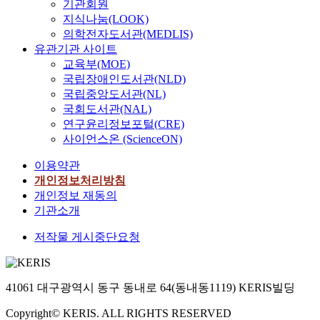
기관회원
지식나눔(LOOK)
의학전자도서관(MEDLIS)
유관기관 사이트
교육부(MOE)
국립장애인도서관(NLD)
국립중앙도서관(NL)
국회도서관(NAL)
연구윤리정보포털(CRE)
사이언스온 (ScienceON)
이용약관
개인정보처리방침
개인정보 재동의
기관소개
저작물 게시중단요청
41061 대구광역시 동구 동내로 64(동내동1119) KERIS빌딩
Copyright© KERIS. ALL RIGHTS RESERVED