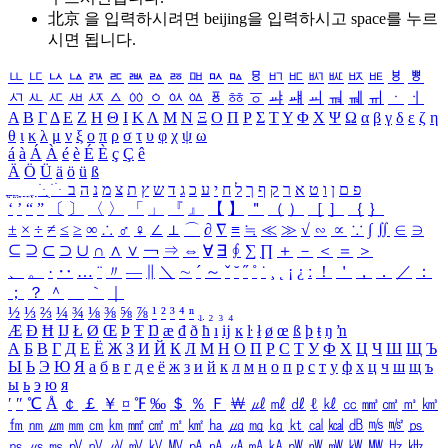
北京 을 입력하시려면
beijing
을 입력하시고 space를 누르
시면 됩니다.
ㅥ
ㅦ
ㅧ
ㅨ
ㅩ
ㅪ
ㅫ
ㅬ
ㅭ
ㅮ
ㅯ
ㅰ
ㅱ
ㅲ
ㅳ
ㅴ
ㅵ
ㅶ
ㅷ
ㅸ
ㅹ
ㅺ
ㅻ
ㅼ
ㅽ
ㅾ
ㅿ
ㆀ
ㆁ
ㆂ
ㆃ
ㆄ
ㆅ
ㆆ
ㆇ
ㆈ
ㆉ
ㆊ
ㆋ
ㆌ
ㆍ
ㆎ
Α
Β
Γ
Δ
Ε
Ζ
Η
Θ
Ι
Κ
Λ
Μ
Ν
Ξ
Ο
Π
Ρ
Σ
Τ
Υ
Φ
Χ
Ψ
Ω
α
β
γ
δ
ε
ζ
η
θ
ι
κ
λ
μ
ν
ξ
ο
π
ρ
σ
τ
υ
φ
χ
ψ
ω
á
à
Á
À
é
è
É
È
ç
Ç
ê
Ä
Ö
Ü
ä
ö
ü
ß
ְ
ֳ
ֲ
ֱ
ָ
ַ
ֵ
ֶ
ִ
ֹ
ּ
ֻ
ׂ
ׁ
ּ
ב
ה
נ
מ
צ
ת
ץ
ש
ד
ג
כ
ע
י
ח
ל
ך
ף
ק
ר
א
ט
ו
ן
ם
פ
‘
’
“
”
〔
〕
〈
〉
「
」
『
』
【
】
＂
（
）
［
］
｛
｝
±
×
÷
≠
≤
≥
∞
∴
♂
♀
∠
⊥
⌒
∂
∇
≡
≒
≪
≫
√
∽
∝
∵
∫
∬
∈
∋
⊆
⊇
⊂
⊃
∪
∩
∧
∨
￢
⇒
⇔
∀
∃
∮
∑
∏
＋
－
＜
＝
＞
、
。
·
‥
…
¨
〃
―
∥
＼
∼
´
～
ˇ
˘
˝
˚
˙
¸
˛
¡
¿
ː
！
＇
，
．
／
：
；
？
＾
＿
｀
｜
½
⅓
⅔
¼
¾
⅛
⅜
⅝
⅞
¹
²
³
⁴
ⁿ
₁
₂
₃
₄
Æ
Ð
Ħ
Ĳ
Ł
Ø
Œ
Þ
Ŧ
Ŋ
æ
đ
ð
ħ
ı
ĳ
ĸ
ŀ
ł
ø
œ
ß
þ
ŧ
ŋ
ŉ
А
Б
В
Г
Д
Е
Ё
Ж
З
И
Й
К
Л
М
Н
О
П
Р
С
Т
У
Ф
Х
Ц
Ч
Ш
Щ
Ъ
Ы
Ь
Э
Ю
Я
а
б
в
г
д
е
ё
ж
з
и
й
к
л
м
н
о
п
р
с
т
у
ф
х
ц
ч
ш
щ
ъ
ы
ь
э
ю
я
′
″
℃
Å
￠
￡
￥
¤
℉
‰
＄
％
Ｆ
￦
㎕
㎖
㎗
ℓ
㎘
㏄
㎣
㎤
㎥
㎦
㎙
㎚
㎛
㎜
㎝
㎞
㎟
㎠
㎡
㎢
㏊
㎍
㎎
㎏
㏏
㎈
㎉
㏈
㎧
㎨
㎰
㎱
㎲
㎳
㎴
㎵
㎶
㎷
㎸
㎹
㎀
㎁
㎂
㎃
㎄
㎺
㎻
㎽
㎾
㎿
㎐
㎑