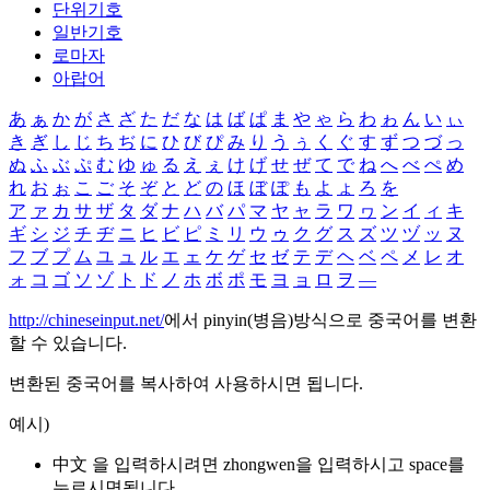
단위기호
일반기호
로마자
아랍어
あ
ぁ
か
が
さ
ざ
た
だ
な
は
ば
ぱ
ま
や
ゃ
ら
わ
ゎ
ん
い
ぃ
き
ぎ
し
じ
ち
ぢ
に
ひ
び
ぴ
み
り
う
ぅ
く
ぐ
す
ず
つ
づ
っ
ぬ
ふ
ぶ
ぷ
む
ゆ
ゅ
る
え
ぇ
け
げ
せ
ぜ
て
で
ね
へ
べ
ぺ
め
れ
お
ぉ
こ
ご
そ
ぞ
と
ど
の
ほ
ぼ
ぽ
も
よ
ょ
ろ
を
ア
ァ
カ
サ
ザ
タ
ダ
ナ
ハ
バ
パ
マ
ヤ
ャ
ラ
ワ
ヮ
ン
イ
ィ
キ
ギ
シ
ジ
チ
ヂ
ニ
ヒ
ビ
ピ
ミ
リ
ウ
ゥ
ク
グ
ス
ズ
ツ
ヅ
ッ
ヌ
フ
ブ
プ
ム
ユ
ュ
ル
エ
ェ
ケ
ゲ
セ
ゼ
テ
デ
ヘ
ベ
ペ
メ
レ
オ
ォ
コ
ゴ
ソ
ゾ
ト
ド
ノ
ホ
ボ
ポ
モ
ヨ
ョ
ロ
ヲ
―
http://chineseinput.net/
에서 pinyin(병음)방식으로 중국어를 변환
할 수 있습니다.
변환된 중국어를 복사하여 사용하시면 됩니다.
예시)
中文 을 입력하시려면
zhongwen
을 입력하시고 space를
누르시면됩니다.