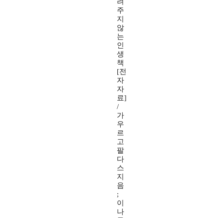
려
주
지
않
는
인
생
책
[전
자
자
료]
/
가
우
르
고
팔
다
스
지
음
;
이
나