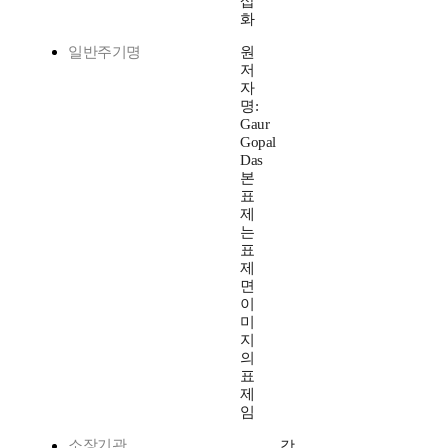
삽
화
일반주기명
원
저
자
명:
Gaur
Gopal
Das
본
표
제
는
표
제
면
이
미
지
의
표
제
임
소장기관
강