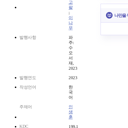
고
팔
;
나만을 
이
나
무
발행사항
파
주:
수
오
서
재,
2023
발행연도
2023
작성언어
한
국
어
주제어
인
생
훈
KDC
199.1