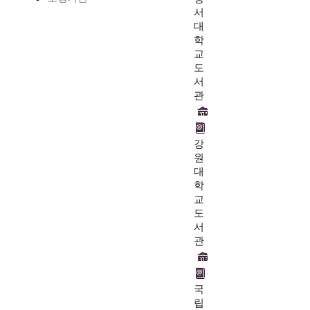
서
대
학
교
도
서
관
강
원
대
학
교
도
서
관
국
립