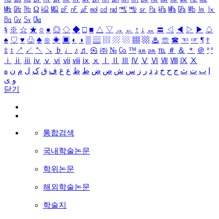
㎒
㎓
㎔
Ω
㏀
㏁
㎊
㎋
㎌
㏖
㏅
㎭
㎮
㎯
㏛
㎩
㎪
㎫
㎬
㏝
㏐
㏓
㏃
㏉
㏜
㏆
§
※
☆
★
○
●
◎
◇
◆
□
■
△
▽
→
←
↑
↓
↔
〓
◁
◀
▷
▶
♤
♠
♡
♥
♧
♣
⊙
◈
▣
◐
◑
▒
▤
▥
▨
▧
▦
▩
♨
☏
☎
☜
☞
¶
†
‡
↕
↗
↙
↖
↘
♭
♩
♪
♬
㉿
㈜
№
㏇
™
㏂
㏘
℡
＃
＆
＊
＠
ª
º
ⅰ
ⅱ
ⅲ
ⅳ
ⅴ
ⅵ
ⅶ
ⅷ
ⅸ
ⅹ
Ⅰ
Ⅱ
Ⅲ
Ⅳ
Ⅴ
Ⅵ
Ⅶ
Ⅷ
Ⅸ
Ⅹ
ا
ب
ت
ث
ج
ح
خ
د
ذ
ر
ز
س
ش
ص
ض
ط
ظ
ع
غ
ف
ق
ک
ل
م
ن
ه
و
ی
닫기
통합검색
국내학술논문
학위논문
해외학술논문
학술지