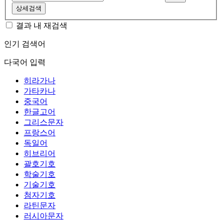
상세검색
결과 내 재검색
인기 검색어
다국어 입력
히라가나
가타카나
중국어
한글고어
그리스문자
프랑스어
독일어
히브리어
괄호기호
학술기호
기술기호
첨자기호
라틴문자
러시아문자