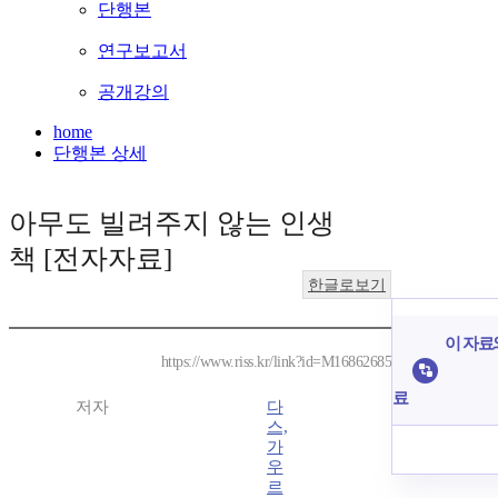
단행본
연구보고서
공개강의
home
단행본 상세
아무도 빌려주지 않는 인생
책 [전자자료]
한글로보기
이 자료와
https://www.riss.kr/link?id=M16862685
료
저자
다
스,
가
우
르