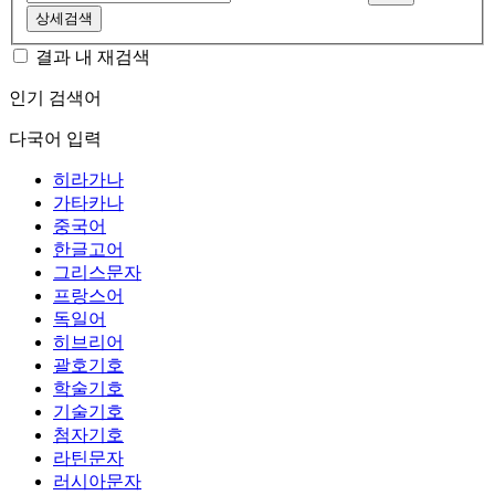
상세검색
결과 내 재검색
인기 검색어
다국어 입력
히라가나
가타카나
중국어
한글고어
그리스문자
프랑스어
독일어
히브리어
괄호기호
학술기호
기술기호
첨자기호
라틴문자
러시아문자