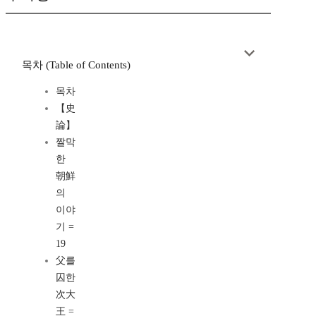
목차 (Table of Contents)
목차
【史
論】
짤막
한
朝鮮
의
이야
기 =
19
父를
囚한
次大
王 =