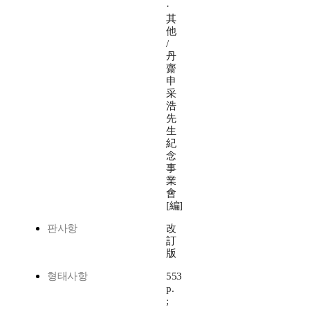
·
其
他
/
丹
齋
申
采
浩
先
生
紀
念
事
業
會
[編]
판사항
改
訂
版
형태사항
553
p.
;