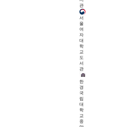
관
서
울
여
자
대
학
교
도
서
관
한
경
국
립
대
학
교
중
앙