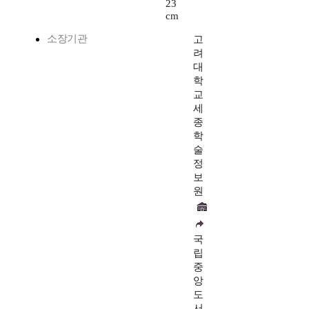
23
cm
소장기관
고
려
대
학
교
세
종
학
술
정
보
원
국
립
중
앙
도
서