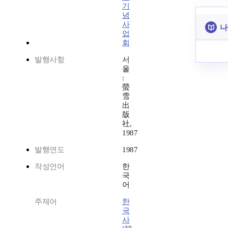
기
념
사
나
업
회
발행사항
서
울
:
螢
雪
出
版
社,
1987
발행연도
1987
작성언어
한
국
어
주제어
한
국
사