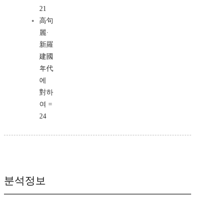
21
高句
麗·
新羅
建國
年代
에
對하
여 =
24
분석정보