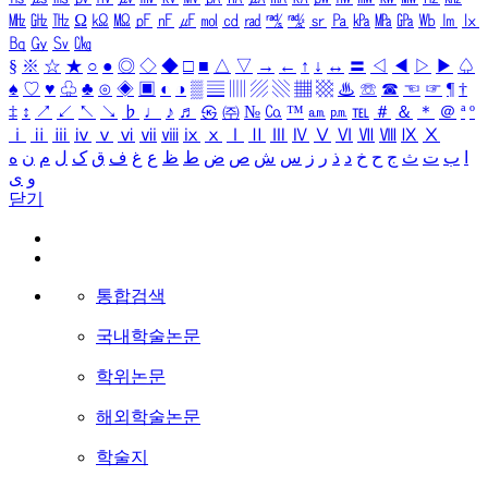
㎒
㎓
㎔
Ω
㏀
㏁
㎊
㎋
㎌
㏖
㏅
㎭
㎮
㎯
㏛
㎩
㎪
㎫
㎬
㏝
㏐
㏓
㏃
㏉
㏜
㏆
§
※
☆
★
○
●
◎
◇
◆
□
■
△
▽
→
←
↑
↓
↔
〓
◁
◀
▷
▶
♤
♠
♡
♥
♧
♣
⊙
◈
▣
◐
◑
▒
▤
▥
▨
▧
▦
▩
♨
☏
☎
☜
☞
¶
†
‡
↕
↗
↙
↖
↘
♭
♩
♪
♬
㉿
㈜
№
㏇
™
㏂
㏘
℡
＃
＆
＊
＠
ª
º
ⅰ
ⅱ
ⅲ
ⅳ
ⅴ
ⅵ
ⅶ
ⅷ
ⅸ
ⅹ
Ⅰ
Ⅱ
Ⅲ
Ⅳ
Ⅴ
Ⅵ
Ⅶ
Ⅷ
Ⅸ
Ⅹ
ا
ب
ت
ث
ج
ح
خ
د
ذ
ر
ز
س
ش
ص
ض
ط
ظ
ع
غ
ف
ق
ک
ل
م
ن
ه
و
ی
닫기
통합검색
국내학술논문
학위논문
해외학술논문
학술지