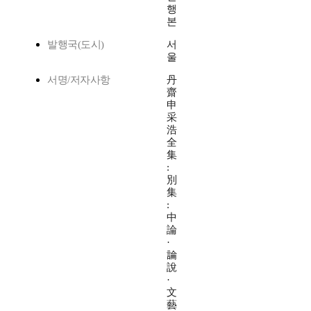
행
본
발행국(도시)
서
울
서명/저자사항
丹
齋
申
采
浩
全
集
:
別
集
:
中
論
·
論
說
·
文
藝