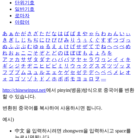
단위기호
일반기호
로마자
아랍어
あ
ぁ
か
が
さ
ざ
た
だ
な
は
ば
ぱ
ま
や
ゃ
ら
わ
ゎ
ん
い
ぃ
き
ぎ
し
じ
ち
ぢ
に
ひ
び
ぴ
み
り
う
ぅ
く
ぐ
す
ず
つ
づ
っ
ぬ
ふ
ぶ
ぷ
む
ゆ
ゅ
る
え
ぇ
け
げ
せ
ぜ
て
で
ね
へ
べ
ぺ
め
れ
お
ぉ
こ
ご
そ
ぞ
と
ど
の
ほ
ぼ
ぽ
も
よ
ょ
ろ
を
ア
ァ
カ
サ
ザ
タ
ダ
ナ
ハ
バ
パ
マ
ヤ
ャ
ラ
ワ
ヮ
ン
イ
ィ
キ
ギ
シ
ジ
チ
ヂ
ニ
ヒ
ビ
ピ
ミ
リ
ウ
ゥ
ク
グ
ス
ズ
ツ
ヅ
ッ
ヌ
フ
ブ
プ
ム
ユ
ュ
ル
エ
ェ
ケ
ゲ
セ
ゼ
テ
デ
ヘ
ベ
ペ
メ
レ
オ
ォ
コ
ゴ
ソ
ゾ
ト
ド
ノ
ホ
ボ
ポ
モ
ヨ
ョ
ロ
ヲ
―
http://chineseinput.net/
에서 pinyin(병음)방식으로 중국어를 변환
할 수 있습니다.
변환된 중국어를 복사하여 사용하시면 됩니다.
예시)
中文 을 입력하시려면
zhongwen
을 입력하시고 space를
누르시면됩니다.