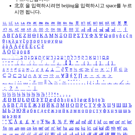
北京 을 입력하시려면
beijing
을 입력하시고 space를 누르
시면 됩니다.
ㅥ
ㅦ
ㅧ
ㅨ
ㅩ
ㅪ
ㅫ
ㅬ
ㅭ
ㅮ
ㅯ
ㅰ
ㅱ
ㅲ
ㅳ
ㅴ
ㅵ
ㅶ
ㅷ
ㅸ
ㅹ
ㅺ
ㅻ
ㅼ
ㅽ
ㅾ
ㅿ
ㆀ
ㆁ
ㆂ
ㆃ
ㆄ
ㆅ
ㆆ
ㆇ
ㆈ
ㆉ
ㆊ
ㆋ
ㆌ
ㆍ
ㆎ
Α
Β
Γ
Δ
Ε
Ζ
Η
Θ
Ι
Κ
Λ
Μ
Ν
Ξ
Ο
Π
Ρ
Σ
Τ
Υ
Φ
Χ
Ψ
Ω
α
β
γ
δ
ε
ζ
η
θ
ι
κ
λ
μ
ν
ξ
ο
π
ρ
σ
τ
υ
φ
χ
ψ
ω
á
à
Á
À
é
è
É
È
ç
Ç
ê
Ä
Ö
Ü
ä
ö
ü
ß
ְ
ֳ
ֲ
ֱ
ָ
ַ
ֵ
ֶ
ִ
ֹ
ּ
ֻ
ׂ
ׁ
ּ
ב
ה
נ
מ
צ
ת
ץ
ש
ד
ג
כ
ע
י
ח
ל
ך
ף
ק
ר
א
ט
ו
ן
ם
פ
‘
’
“
”
〔
〕
〈
〉
「
」
『
』
【
】
＂
（
）
［
］
｛
｝
±
×
÷
≠
≤
≥
∞
∴
♂
♀
∠
⊥
⌒
∂
∇
≡
≒
≪
≫
√
∽
∝
∵
∫
∬
∈
∋
⊆
⊇
⊂
⊃
∪
∩
∧
∨
￢
⇒
⇔
∀
∃
∮
∑
∏
＋
－
＜
＝
＞
、
。
·
‥
…
¨
〃
―
∥
＼
∼
´
～
ˇ
˘
˝
˚
˙
¸
˛
¡
¿
ː
！
＇
，
．
／
：
；
？
＾
＿
｀
｜
½
⅓
⅔
¼
¾
⅛
⅜
⅝
⅞
¹
²
³
⁴
ⁿ
₁
₂
₃
₄
Æ
Ð
Ħ
Ĳ
Ł
Ø
Œ
Þ
Ŧ
Ŋ
æ
đ
ð
ħ
ı
ĳ
ĸ
ŀ
ł
ø
œ
ß
þ
ŧ
ŋ
ŉ
А
Б
В
Г
Д
Е
Ё
Ж
З
И
Й
К
Л
М
Н
О
П
Р
С
Т
У
Ф
Х
Ц
Ч
Ш
Щ
Ъ
Ы
Ь
Э
Ю
Я
а
б
в
г
д
е
ё
ж
з
и
й
к
л
м
н
о
п
р
с
т
у
ф
х
ц
ч
ш
щ
ъ
ы
ь
э
ю
я
′
″
℃
Å
￠
￡
￥
¤
℉
‰
＄
％
Ｆ
￦
㎕
㎖
㎗
ℓ
㎘
㏄
㎣
㎤
㎥
㎦
㎙
㎚
㎛
㎜
㎝
㎞
㎟
㎠
㎡
㎢
㏊
㎍
㎎
㎏
㏏
㎈
㎉
㏈
㎧
㎨
㎰
㎱
㎲
㎳
㎴
㎵
㎶
㎷
㎸
㎹
㎀
㎁
㎂
㎃
㎄
㎺
㎻
㎽
㎾
㎿
㎐
㎑