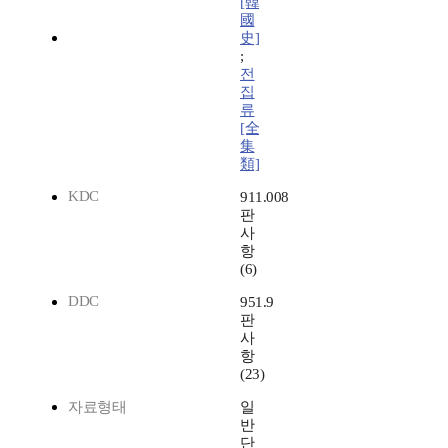
[韓
國
史]
;
전
집
류
[全
集
類]
KDC
911.008
판
사
항
(6)
DDC
951.9
판
사
항
(23)
자료형태
일
반
단