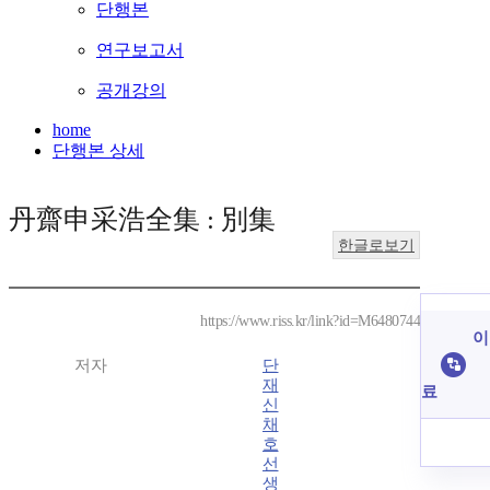
단행본
연구보고서
공개강의
home
단행본 상세
丹齋申采浩全集 : 別集
한글로보기
https://www.riss.kr/link?id=M6480744
이
저자
단
재
료
신
채
호
선
생