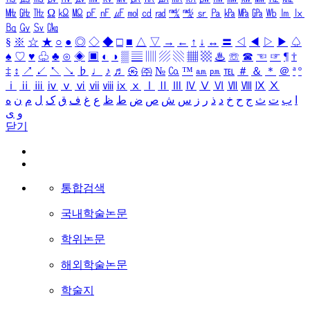
㎒
㎓
㎔
Ω
㏀
㏁
㎊
㎋
㎌
㏖
㏅
㎭
㎮
㎯
㏛
㎩
㎪
㎫
㎬
㏝
㏐
㏓
㏃
㏉
㏜
㏆
§
※
☆
★
○
●
◎
◇
◆
□
■
△
▽
→
←
↑
↓
↔
〓
◁
◀
▷
▶
♤
♠
♡
♥
♧
♣
⊙
◈
▣
◐
◑
▒
▤
▥
▨
▧
▦
▩
♨
☏
☎
☜
☞
¶
†
‡
↕
↗
↙
↖
↘
♭
♩
♪
♬
㉿
㈜
№
㏇
™
㏂
㏘
℡
＃
＆
＊
＠
ª
º
ⅰ
ⅱ
ⅲ
ⅳ
ⅴ
ⅵ
ⅶ
ⅷ
ⅸ
ⅹ
Ⅰ
Ⅱ
Ⅲ
Ⅳ
Ⅴ
Ⅵ
Ⅶ
Ⅷ
Ⅸ
Ⅹ
ا
ب
ت
ث
ج
ح
خ
د
ذ
ر
ز
س
ش
ص
ض
ط
ظ
ع
غ
ف
ق
ک
ل
م
ن
ه
و
ی
닫기
통합검색
국내학술논문
학위논문
해외학술논문
학술지