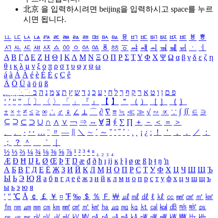
北京 을 입력하시려면
beijing
을 입력하시고 space를 누르
시면 됩니다.
ㅥ
ㅦ
ㅧ
ㅨ
ㅩ
ㅪ
ㅫ
ㅬ
ㅭ
ㅮ
ㅯ
ㅰ
ㅱ
ㅲ
ㅳ
ㅴ
ㅵ
ㅶ
ㅷ
ㅸ
ㅹ
ㅺ
ㅻ
ㅼ
ㅽ
ㅾ
ㅿ
ㆀ
ㆁ
ㆂ
ㆃ
ㆄ
ㆅ
ㆆ
ㆇ
ㆈ
ㆉ
ㆊ
ㆋ
ㆌ
ㆍ
ㆎ
Α
Β
Γ
Δ
Ε
Ζ
Η
Θ
Ι
Κ
Λ
Μ
Ν
Ξ
Ο
Π
Ρ
Σ
Τ
Υ
Φ
Χ
Ψ
Ω
α
β
γ
δ
ε
ζ
η
θ
ι
κ
λ
μ
ν
ξ
ο
π
ρ
σ
τ
υ
φ
χ
ψ
ω
á
à
Á
À
é
è
É
È
ç
Ç
ê
Ä
Ö
Ü
ä
ö
ü
ß
ְ
ֳ
ֲ
ֱ
ָ
ַ
ֵ
ֶ
ִ
ֹ
ּ
ֻ
ׂ
ׁ
ּ
ב
ה
נ
מ
צ
ת
ץ
ש
ד
ג
כ
ע
י
ח
ל
ך
ף
ק
ר
א
ט
ו
ן
ם
פ
‘
’
“
”
〔
〕
〈
〉
「
」
『
』
【
】
＂
（
）
［
］
｛
｝
±
×
÷
≠
≤
≥
∞
∴
♂
♀
∠
⊥
⌒
∂
∇
≡
≒
≪
≫
√
∽
∝
∵
∫
∬
∈
∋
⊆
⊇
⊂
⊃
∪
∩
∧
∨
￢
⇒
⇔
∀
∃
∮
∑
∏
＋
－
＜
＝
＞
、
。
·
‥
…
¨
〃
―
∥
＼
∼
´
～
ˇ
˘
˝
˚
˙
¸
˛
¡
¿
ː
！
＇
，
．
／
：
；
？
＾
＿
｀
｜
½
⅓
⅔
¼
¾
⅛
⅜
⅝
⅞
¹
²
³
⁴
ⁿ
₁
₂
₃
₄
Æ
Ð
Ħ
Ĳ
Ł
Ø
Œ
Þ
Ŧ
Ŋ
æ
đ
ð
ħ
ı
ĳ
ĸ
ŀ
ł
ø
œ
ß
þ
ŧ
ŋ
ŉ
А
Б
В
Г
Д
Е
Ё
Ж
З
И
Й
К
Л
М
Н
О
П
Р
С
Т
У
Ф
Х
Ц
Ч
Ш
Щ
Ъ
Ы
Ь
Э
Ю
Я
а
б
в
г
д
е
ё
ж
з
и
й
к
л
м
н
о
п
р
с
т
у
ф
х
ц
ч
ш
щ
ъ
ы
ь
э
ю
я
′
″
℃
Å
￠
￡
￥
¤
℉
‰
＄
％
Ｆ
￦
㎕
㎖
㎗
ℓ
㎘
㏄
㎣
㎤
㎥
㎦
㎙
㎚
㎛
㎜
㎝
㎞
㎟
㎠
㎡
㎢
㏊
㎍
㎎
㎏
㏏
㎈
㎉
㏈
㎧
㎨
㎰
㎱
㎲
㎳
㎴
㎵
㎶
㎷
㎸
㎹
㎀
㎁
㎂
㎃
㎄
㎺
㎻
㎽
㎾
㎿
㎐
㎑