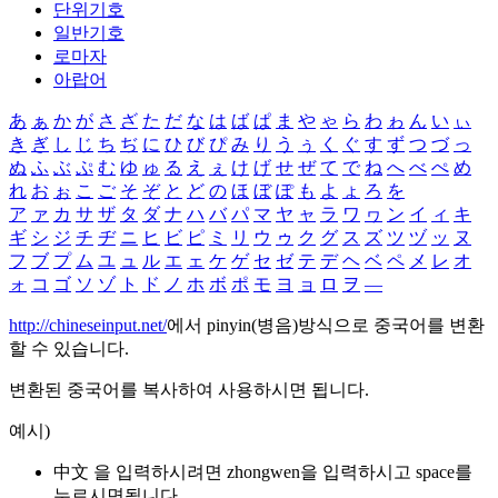
단위기호
일반기호
로마자
아랍어
あ
ぁ
か
が
さ
ざ
た
だ
な
は
ば
ぱ
ま
や
ゃ
ら
わ
ゎ
ん
い
ぃ
き
ぎ
し
じ
ち
ぢ
に
ひ
び
ぴ
み
り
う
ぅ
く
ぐ
す
ず
つ
づ
っ
ぬ
ふ
ぶ
ぷ
む
ゆ
ゅ
る
え
ぇ
け
げ
せ
ぜ
て
で
ね
へ
べ
ぺ
め
れ
お
ぉ
こ
ご
そ
ぞ
と
ど
の
ほ
ぼ
ぽ
も
よ
ょ
ろ
を
ア
ァ
カ
サ
ザ
タ
ダ
ナ
ハ
バ
パ
マ
ヤ
ャ
ラ
ワ
ヮ
ン
イ
ィ
キ
ギ
シ
ジ
チ
ヂ
ニ
ヒ
ビ
ピ
ミ
リ
ウ
ゥ
ク
グ
ス
ズ
ツ
ヅ
ッ
ヌ
フ
ブ
プ
ム
ユ
ュ
ル
エ
ェ
ケ
ゲ
セ
ゼ
テ
デ
ヘ
ベ
ペ
メ
レ
オ
ォ
コ
ゴ
ソ
ゾ
ト
ド
ノ
ホ
ボ
ポ
モ
ヨ
ョ
ロ
ヲ
―
http://chineseinput.net/
에서 pinyin(병음)방식으로 중국어를 변환
할 수 있습니다.
변환된 중국어를 복사하여 사용하시면 됩니다.
예시)
中文 을 입력하시려면
zhongwen
을 입력하시고 space를
누르시면됩니다.