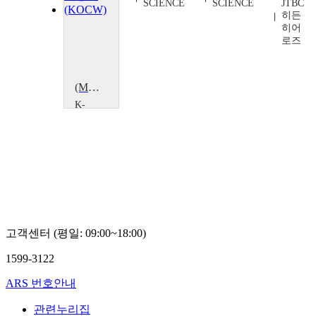
SCIENCE
SCIENCE
JTBC
히든
히어
로즈
(MOOC) 히든 히어로즈 : 이제는 달을 향해! 우주 탐사
K-
MOOC
JTBC
JTBC
히든
히어
로즈
고객센터 (평일: 09:00~18:00)
1599-3122
ARS 번호안내
관련누리집