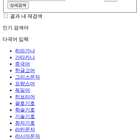
상세검색
결과 내 재검색
인기 검색어
다국어 입력
히라가나
가타카나
중국어
한글고어
그리스문자
프랑스어
독일어
히브리어
괄호기호
학술기호
기술기호
첨자기호
라틴문자
러시아문자