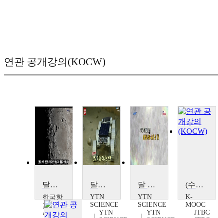
연관 공개강의(KOCW)
달탐사
달로 여행을 떠나는 로봇
달 탐사의 모든 것 Ⅱ
(수어) 히든 히어로즈 : 이제는 달을 향해! 우주 탐사
YTN
YTN
K-
한국항
SCIENCE
SCIENCE
MOOC
공우주
YTN
YTN
JTBC
연구원