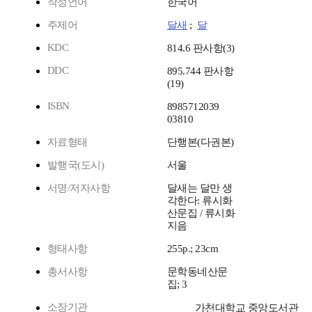
작성언어
한국어
주제어
달새
;
달
KDC
814.6 판사항(3)
DDC
895.744 판사항
(19)
ISBN
8985712039
03810
자료형태
단행본(다권본)
발행국(도시)
서울
서명/저자사항
달새는 달만 생
각한다: 류시화
산문집 / 류시화
지음
형태사항
255p.; 23cm
총서사항
문학동네산문
집; 3
소장기관
가천대학교 중앙도서관