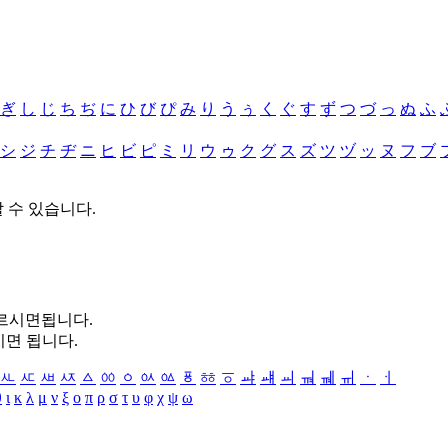
ぎ
し
じ
ち
ぢ
に
ひ
び
ぴ
み
り
う
ぅ
く
ぐ
す
ず
つ
づ
っ
ぬ
ふ
シ
ジ
チ
ヂ
ニ
ヒ
ビ
ピ
ミ
リ
ウ
ゥ
ク
グ
ス
ズ
ツ
ヅ
ッ
ヌ
フ
ブ
할 수 있습니다.
누르시면됩니다.
시면 됩니다.
ㅻ
ㅼ
ㅽ
ㅾ
ㅿ
ㆀ
ㆁ
ㆂ
ㆃ
ㆄ
ㆅ
ㆆ
ㆇ
ㆈ
ㆉ
ㆊ
ㆋ
ㆌ
ㆍ
ㆎ
θ
ι
κ
λ
μ
ν
ξ
ο
π
ρ
σ
τ
υ
φ
χ
ψ
ω