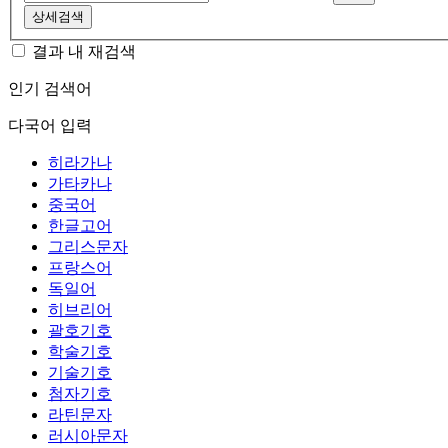
상세검색
결과 내 재검색
인기 검색어
다국어 입력
히라가나
가타카나
중국어
한글고어
그리스문자
프랑스어
독일어
히브리어
괄호기호
학술기호
기술기호
첨자기호
라틴문자
러시아문자