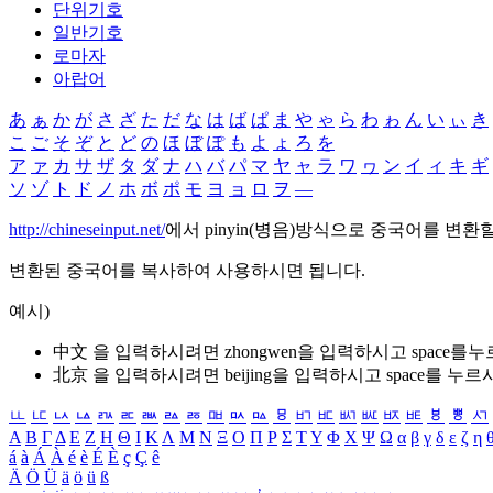
단위기호
일반기호
로마자
아랍어
あ
ぁ
か
が
さ
ざ
た
だ
な
は
ば
ぱ
ま
や
ゃ
ら
わ
ゎ
ん
い
ぃ
き
こ
ご
そ
ぞ
と
ど
の
ほ
ぼ
ぽ
も
よ
ょ
ろ
を
ア
ァ
カ
サ
ザ
タ
ダ
ナ
ハ
バ
パ
マ
ヤ
ャ
ラ
ワ
ヮ
ン
イ
ィ
キ
ギ
ソ
ゾ
ト
ド
ノ
ホ
ボ
ポ
モ
ヨ
ョ
ロ
ヲ
―
http://chineseinput.net/
에서 pinyin(병음)방식으로 중국어를 변환
변환된 중국어를 복사하여 사용하시면 됩니다.
예시)
中文 을 입력하시려면
zhongwen
을 입력하시고 space를
北京 을 입력하시려면
beijing
을 입력하시고 space를 누르
ㅥ
ㅦ
ㅧ
ㅨ
ㅩ
ㅪ
ㅫ
ㅬ
ㅭ
ㅮ
ㅯ
ㅰ
ㅱ
ㅲ
ㅳ
ㅴ
ㅵ
ㅶ
ㅷ
ㅸ
ㅹ
ㅺ
Α
Β
Γ
Δ
Ε
Ζ
Η
Θ
Ι
Κ
Λ
Μ
Ν
Ξ
Ο
Π
Ρ
Σ
Τ
Υ
Φ
Χ
Ψ
Ω
α
β
γ
δ
ε
ζ
η
á
à
Á
À
é
è
É
È
ç
Ç
ê
Ä
Ö
Ü
ä
ö
ü
ß