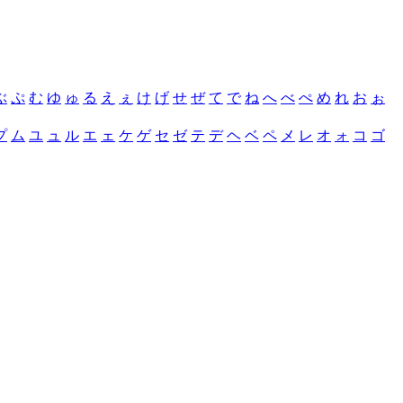
ぶ
ぷ
む
ゆ
ゅ
る
え
ぇ
け
げ
せ
ぜ
て
で
ね
へ
べ
ぺ
め
れ
お
ぉ
プ
ム
ユ
ュ
ル
エ
ェ
ケ
ゲ
セ
ゼ
テ
デ
ヘ
ベ
ペ
メ
レ
オ
ォ
コ
ゴ