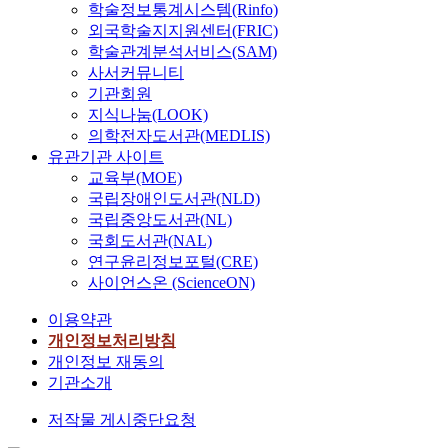
학술정보통계시스템(Rinfo)
외국학술지지원센터(FRIC)
학술관계분석서비스(SAM)
사서커뮤니티
기관회원
지식나눔(LOOK)
의학전자도서관(MEDLIS)
유관기관 사이트
교육부(MOE)
국립장애인도서관(NLD)
국립중앙도서관(NL)
국회도서관(NAL)
연구윤리정보포털(CRE)
사이언스온 (ScienceON)
이용약관
개인정보처리방침
개인정보 재동의
기관소개
저작물 게시중단요청