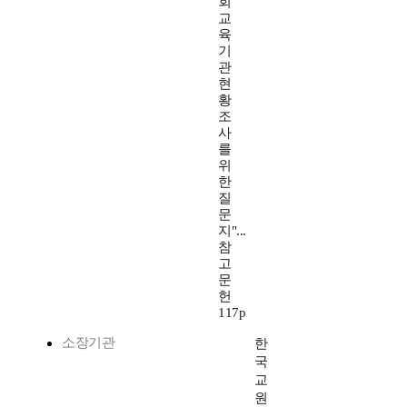
회
교
육
기
관
현
황
조
사
를
위
한
질
문
지"...
참
고
문
헌
117p
소장기관
한
국
교
원