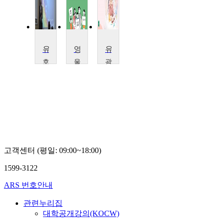
유아사회교육
영유아사회교육
유아사회 및 다문화교육
호
울
광
남
산
주/
대
과
전
학
학
남
교
대
권
채
학
역
영
교
센
란
조
터
은
임
래
수
고객센터 (평일: 09:00~18:00)
진
1599-3122
ARS 번호안내
관련누리집
대학공개강의(KOCW)