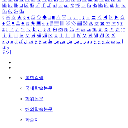
㎒
㎓
㎔
Ω
㏀
㏁
㎊
㎋
㎌
㏖
㏅
㎭
㎮
㎯
㏛
㎩
㎪
㎫
㎬
㏝
㏐
㏓
㏃
㏉
㏜
㏆
§
※
☆
★
○
●
◎
◇
◆
□
■
△
▽
→
←
↑
↓
↔
〓
◁
◀
▷
▶
♤
♠
♡
♥
♧
♣
⊙
◈
▣
◐
◑
▒
▤
▥
▨
▧
▦
▩
♨
☏
☎
☜
☞
¶
†
‡
↕
↗
↙
↖
↘
♭
♩
♪
♬
㉿
㈜
№
㏇
™
㏂
㏘
℡
＃
＆
＊
＠
ª
º
ⅰ
ⅱ
ⅲ
ⅳ
ⅴ
ⅵ
ⅶ
ⅷ
ⅸ
ⅹ
Ⅰ
Ⅱ
Ⅲ
Ⅳ
Ⅴ
Ⅵ
Ⅶ
Ⅷ
Ⅸ
Ⅹ
ا
ب
ت
ث
ج
ح
خ
د
ذ
ر
ز
س
ش
ص
ض
ط
ظ
ع
غ
ف
ق
ک
ل
م
ن
ه
و
ی
닫기
통합검색
국내학술논문
학위논문
해외학술논문
학술지