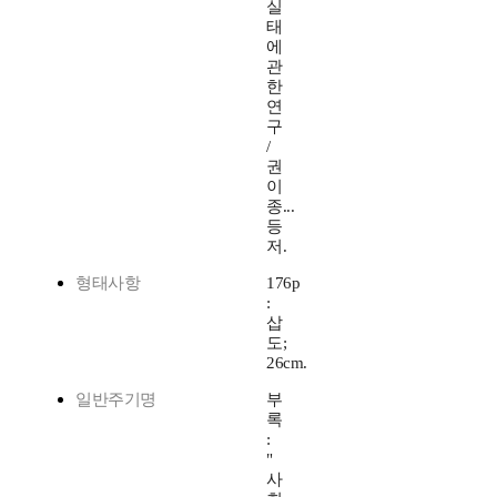
실
태
에
관
한
연
구
/
권
이
종...
등
저.
형태사항
176p
:
삽
도;
26cm.
일반주기명
부
록
:
"
사