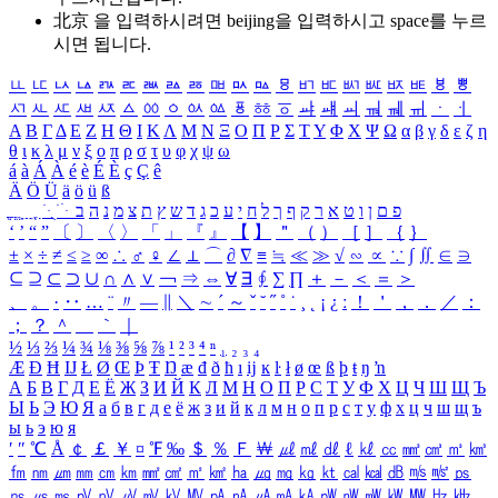
北京 을 입력하시려면
beijing
을 입력하시고 space를 누르
시면 됩니다.
ㅥ
ㅦ
ㅧ
ㅨ
ㅩ
ㅪ
ㅫ
ㅬ
ㅭ
ㅮ
ㅯ
ㅰ
ㅱ
ㅲ
ㅳ
ㅴ
ㅵ
ㅶ
ㅷ
ㅸ
ㅹ
ㅺ
ㅻ
ㅼ
ㅽ
ㅾ
ㅿ
ㆀ
ㆁ
ㆂ
ㆃ
ㆄ
ㆅ
ㆆ
ㆇ
ㆈ
ㆉ
ㆊ
ㆋ
ㆌ
ㆍ
ㆎ
Α
Β
Γ
Δ
Ε
Ζ
Η
Θ
Ι
Κ
Λ
Μ
Ν
Ξ
Ο
Π
Ρ
Σ
Τ
Υ
Φ
Χ
Ψ
Ω
α
β
γ
δ
ε
ζ
η
θ
ι
κ
λ
μ
ν
ξ
ο
π
ρ
σ
τ
υ
φ
χ
ψ
ω
á
à
Á
À
é
è
É
È
ç
Ç
ê
Ä
Ö
Ü
ä
ö
ü
ß
ְ
ֳ
ֲ
ֱ
ָ
ַ
ֵ
ֶ
ִ
ֹ
ּ
ֻ
ׂ
ׁ
ּ
ב
ה
נ
מ
צ
ת
ץ
ש
ד
ג
כ
ע
י
ח
ל
ך
ף
ק
ר
א
ט
ו
ן
ם
פ
‘
’
“
”
〔
〕
〈
〉
「
」
『
』
【
】
＂
（
）
［
］
｛
｝
±
×
÷
≠
≤
≥
∞
∴
♂
♀
∠
⊥
⌒
∂
∇
≡
≒
≪
≫
√
∽
∝
∵
∫
∬
∈
∋
⊆
⊇
⊂
⊃
∪
∩
∧
∨
￢
⇒
⇔
∀
∃
∮
∑
∏
＋
－
＜
＝
＞
、
。
·
‥
…
¨
〃
―
∥
＼
∼
´
～
ˇ
˘
˝
˚
˙
¸
˛
¡
¿
ː
！
＇
，
．
／
：
；
？
＾
＿
｀
｜
½
⅓
⅔
¼
¾
⅛
⅜
⅝
⅞
¹
²
³
⁴
ⁿ
₁
₂
₃
₄
Æ
Ð
Ħ
Ĳ
Ł
Ø
Œ
Þ
Ŧ
Ŋ
æ
đ
ð
ħ
ı
ĳ
ĸ
ŀ
ł
ø
œ
ß
þ
ŧ
ŋ
ŉ
А
Б
В
Г
Д
Е
Ё
Ж
З
И
Й
К
Л
М
Н
О
П
Р
С
Т
У
Ф
Х
Ц
Ч
Ш
Щ
Ъ
Ы
Ь
Э
Ю
Я
а
б
в
г
д
е
ё
ж
з
и
й
к
л
м
н
о
п
р
с
т
у
ф
х
ц
ч
ш
щ
ъ
ы
ь
э
ю
я
′
″
℃
Å
￠
￡
￥
¤
℉
‰
＄
％
Ｆ
￦
㎕
㎖
㎗
ℓ
㎘
㏄
㎣
㎤
㎥
㎦
㎙
㎚
㎛
㎜
㎝
㎞
㎟
㎠
㎡
㎢
㏊
㎍
㎎
㎏
㏏
㎈
㎉
㏈
㎧
㎨
㎰
㎱
㎲
㎳
㎴
㎵
㎶
㎷
㎸
㎹
㎀
㎁
㎂
㎃
㎄
㎺
㎻
㎽
㎾
㎿
㎐
㎑