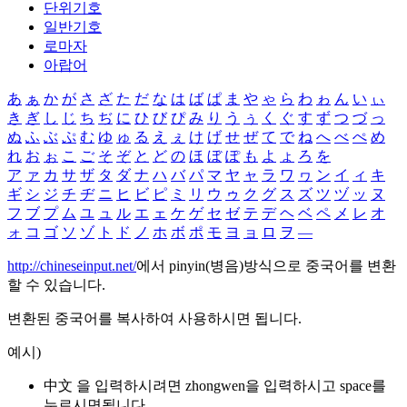
단위기호
일반기호
로마자
아랍어
あ
ぁ
か
が
さ
ざ
た
だ
な
は
ば
ぱ
ま
や
ゃ
ら
わ
ゎ
ん
い
ぃ
き
ぎ
し
じ
ち
ぢ
に
ひ
び
ぴ
み
り
う
ぅ
く
ぐ
す
ず
つ
づ
っ
ぬ
ふ
ぶ
ぷ
む
ゆ
ゅ
る
え
ぇ
け
げ
せ
ぜ
て
で
ね
へ
べ
ぺ
め
れ
お
ぉ
こ
ご
そ
ぞ
と
ど
の
ほ
ぼ
ぽ
も
よ
ょ
ろ
を
ア
ァ
カ
サ
ザ
タ
ダ
ナ
ハ
バ
パ
マ
ヤ
ャ
ラ
ワ
ヮ
ン
イ
ィ
キ
ギ
シ
ジ
チ
ヂ
ニ
ヒ
ビ
ピ
ミ
リ
ウ
ゥ
ク
グ
ス
ズ
ツ
ヅ
ッ
ヌ
フ
ブ
プ
ム
ユ
ュ
ル
エ
ェ
ケ
ゲ
セ
ゼ
テ
デ
ヘ
ベ
ペ
メ
レ
オ
ォ
コ
ゴ
ソ
ゾ
ト
ド
ノ
ホ
ボ
ポ
モ
ヨ
ョ
ロ
ヲ
―
http://chineseinput.net/
에서 pinyin(병음)방식으로 중국어를 변환
할 수 있습니다.
변환된 중국어를 복사하여 사용하시면 됩니다.
예시)
中文 을 입력하시려면
zhongwen
을 입력하시고 space를
누르시면됩니다.