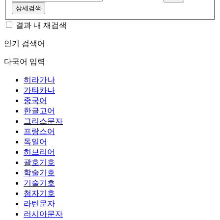
상세검색
결과 내 재검색
인기 검색어
다국어 입력
히라가나
가타카나
중국어
한글고어
그리스문자
프랑스어
독일어
히브리어
괄호기호
학술기호
기술기호
첨자기호
라틴문자
러시아문자