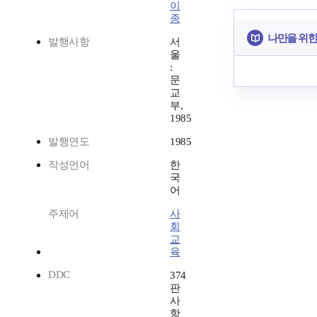
이
종
나만을 위한
발행사항
서
울
:
문
교
부,
1985
발행연도
1985
작성언어
한
국
어
주제어
사
회
교
육
DDC
374
판
사
항