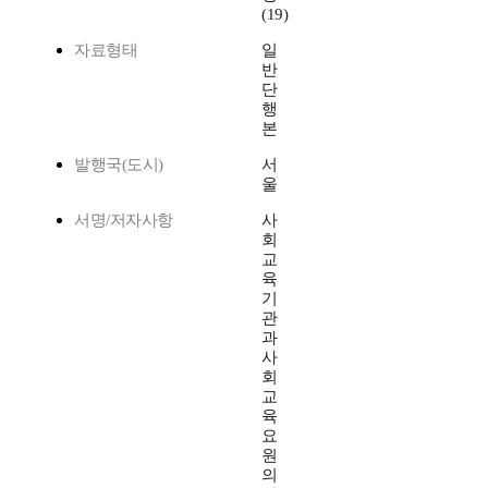
(19)
자료형태
일
반
단
행
본
발행국(도시)
서
울
서명/저자사항
사
회
교
육
기
관
과
사
회
교
육
요
원
의