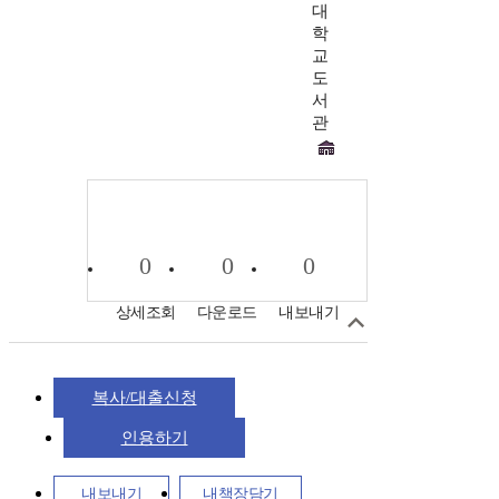
대
학
교
도
서
관
0
0
0
상세조회
다운로드
내보내기
복사/대출신청
인용하기
내보내기
내책장담기