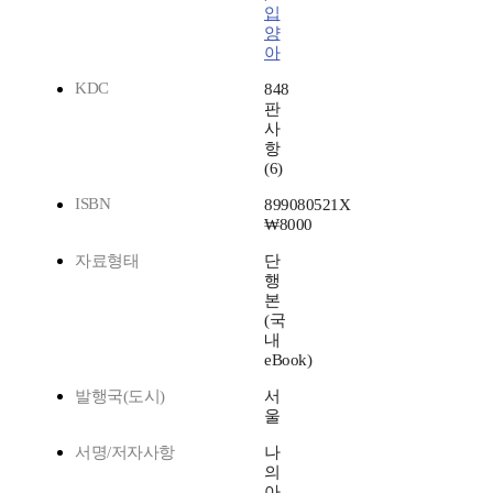
입
양
아
KDC
848
판
사
항
(6)
ISBN
899080521X
₩8000
자료형태
단
행
본
(국
내
eBook)
발행국(도시)
서
울
서명/저자사항
나
의
아