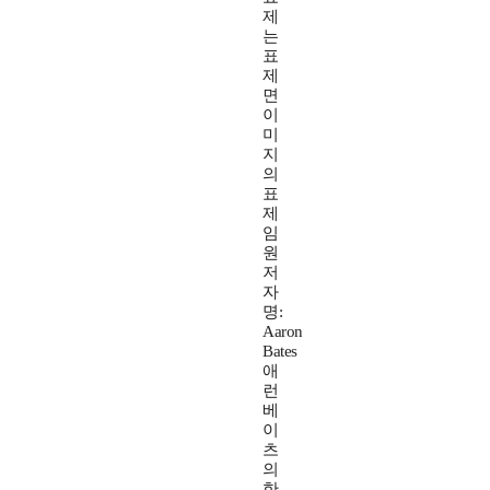
제
는
표
제
면
이
미
지
의
표
제
임
원
저
자
명:
Aaron
Bates
애
런
베
이
츠
의
한