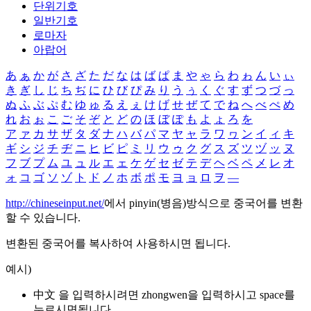
단위기호
일반기호
로마자
아랍어
あ
ぁ
か
が
さ
ざ
た
だ
な
は
ば
ぱ
ま
や
ゃ
ら
わ
ゎ
ん
い
ぃ
き
ぎ
し
じ
ち
ぢ
に
ひ
び
ぴ
み
り
う
ぅ
く
ぐ
す
ず
つ
づ
っ
ぬ
ふ
ぶ
ぷ
む
ゆ
ゅ
る
え
ぇ
け
げ
せ
ぜ
て
で
ね
へ
べ
ぺ
め
れ
お
ぉ
こ
ご
そ
ぞ
と
ど
の
ほ
ぼ
ぽ
も
よ
ょ
ろ
を
ア
ァ
カ
サ
ザ
タ
ダ
ナ
ハ
バ
パ
マ
ヤ
ャ
ラ
ワ
ヮ
ン
イ
ィ
キ
ギ
シ
ジ
チ
ヂ
ニ
ヒ
ビ
ピ
ミ
リ
ウ
ゥ
ク
グ
ス
ズ
ツ
ヅ
ッ
ヌ
フ
ブ
プ
ム
ユ
ュ
ル
エ
ェ
ケ
ゲ
セ
ゼ
テ
デ
ヘ
ベ
ペ
メ
レ
オ
ォ
コ
ゴ
ソ
ゾ
ト
ド
ノ
ホ
ボ
ポ
モ
ヨ
ョ
ロ
ヲ
―
http://chineseinput.net/
에서 pinyin(병음)방식으로 중국어를 변환
할 수 있습니다.
변환된 중국어를 복사하여 사용하시면 됩니다.
예시)
中文 을 입력하시려면
zhongwen
을 입력하시고 space를
누르시면됩니다.