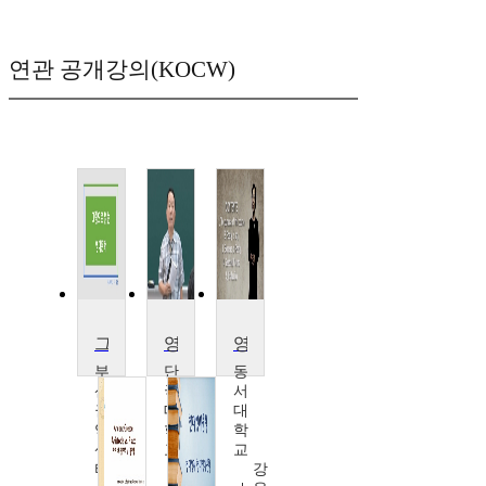
연관 공개강의(KOCW)
그림으로 읽는 영미문학
영미문학 비평이론
영미문학과 소통
부
단
동
산
국
서
권
대
대
역
학
학
센
교
교
터
오
강