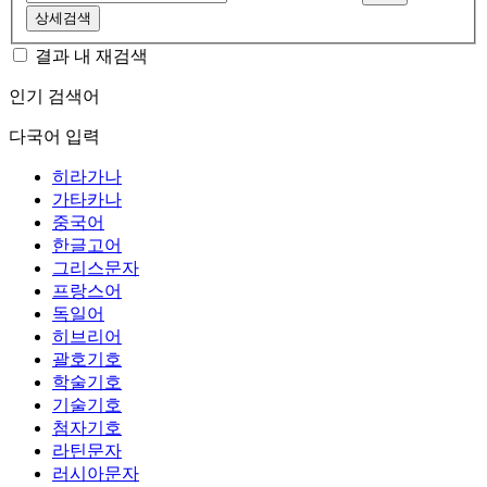
상세검색
결과 내 재검색
인기 검색어
다국어 입력
히라가나
가타카나
중국어
한글고어
그리스문자
프랑스어
독일어
히브리어
괄호기호
학술기호
기술기호
첨자기호
라틴문자
러시아문자