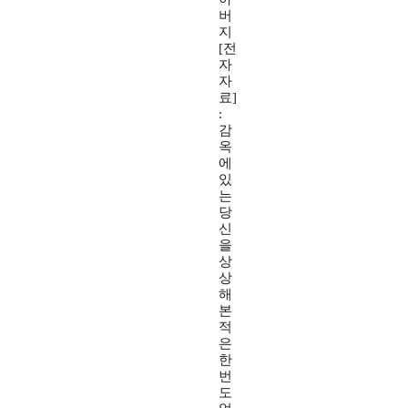
버
지
[전
자
자
료]
:
감
옥
에
있
는
당
신
을
상
상
해
본
적
은
한
번
도