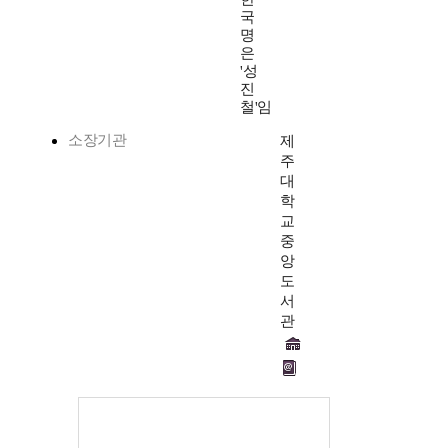
국
명
은
'성
진
철'임
소장기관
제
주
대
학
교
중
앙
도
서
관