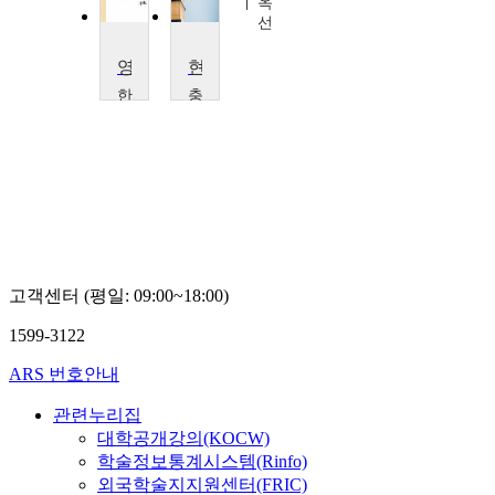
강
민
옥
옥
석
선
선
영미문학입문
현대영미문학
한
충
국
북
외
대
국
학
어
교
대
한
학
광
교
택
박
정
고객센터 (평일: 09:00~18:00)
만
1599-3122
ARS 번호안내
관련누리집
대학공개강의(KOCW)
학술정보통계시스템(Rinfo)
외국학술지지원센터(FRIC)