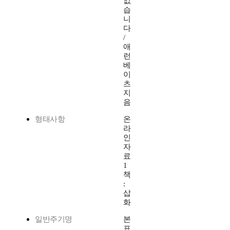
없
습
니
다
/
애
런
베
이
츠
지
음
형태사항
온
라
인
자
료
1
책
:
삽
화
일반주기명
본
표