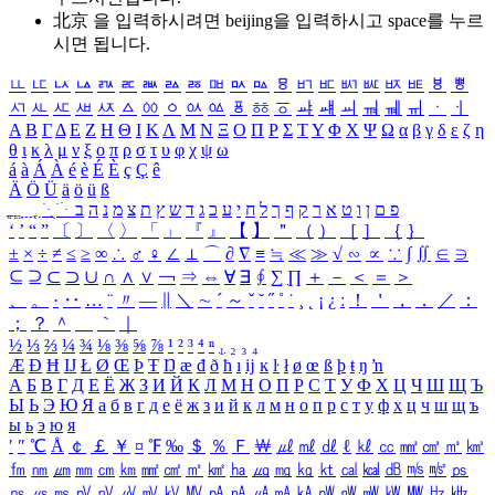
北京 을 입력하시려면
beijing
을 입력하시고 space를 누르
시면 됩니다.
ㅥ
ㅦ
ㅧ
ㅨ
ㅩ
ㅪ
ㅫ
ㅬ
ㅭ
ㅮ
ㅯ
ㅰ
ㅱ
ㅲ
ㅳ
ㅴ
ㅵ
ㅶ
ㅷ
ㅸ
ㅹ
ㅺ
ㅻ
ㅼ
ㅽ
ㅾ
ㅿ
ㆀ
ㆁ
ㆂ
ㆃ
ㆄ
ㆅ
ㆆ
ㆇ
ㆈ
ㆉ
ㆊ
ㆋ
ㆌ
ㆍ
ㆎ
Α
Β
Γ
Δ
Ε
Ζ
Η
Θ
Ι
Κ
Λ
Μ
Ν
Ξ
Ο
Π
Ρ
Σ
Τ
Υ
Φ
Χ
Ψ
Ω
α
β
γ
δ
ε
ζ
η
θ
ι
κ
λ
μ
ν
ξ
ο
π
ρ
σ
τ
υ
φ
χ
ψ
ω
á
à
Á
À
é
è
É
È
ç
Ç
ê
Ä
Ö
Ü
ä
ö
ü
ß
ְ
ֳ
ֲ
ֱ
ָ
ַ
ֵ
ֶ
ִ
ֹ
ּ
ֻ
ׂ
ׁ
ּ
ב
ה
נ
מ
צ
ת
ץ
ש
ד
ג
כ
ע
י
ח
ל
ך
ף
ק
ר
א
ט
ו
ן
ם
פ
‘
’
“
”
〔
〕
〈
〉
「
」
『
』
【
】
＂
（
）
［
］
｛
｝
±
×
÷
≠
≤
≥
∞
∴
♂
♀
∠
⊥
⌒
∂
∇
≡
≒
≪
≫
√
∽
∝
∵
∫
∬
∈
∋
⊆
⊇
⊂
⊃
∪
∩
∧
∨
￢
⇒
⇔
∀
∃
∮
∑
∏
＋
－
＜
＝
＞
、
。
·
‥
…
¨
〃
―
∥
＼
∼
´
～
ˇ
˘
˝
˚
˙
¸
˛
¡
¿
ː
！
＇
，
．
／
：
；
？
＾
＿
｀
｜
½
⅓
⅔
¼
¾
⅛
⅜
⅝
⅞
¹
²
³
⁴
ⁿ
₁
₂
₃
₄
Æ
Ð
Ħ
Ĳ
Ł
Ø
Œ
Þ
Ŧ
Ŋ
æ
đ
ð
ħ
ı
ĳ
ĸ
ŀ
ł
ø
œ
ß
þ
ŧ
ŋ
ŉ
А
Б
В
Г
Д
Е
Ё
Ж
З
И
Й
К
Л
М
Н
О
П
Р
С
Т
У
Ф
Х
Ц
Ч
Ш
Щ
Ъ
Ы
Ь
Э
Ю
Я
а
б
в
г
д
е
ё
ж
з
и
й
к
л
м
н
о
п
р
с
т
у
ф
х
ц
ч
ш
щ
ъ
ы
ь
э
ю
я
′
″
℃
Å
￠
￡
￥
¤
℉
‰
＄
％
Ｆ
￦
㎕
㎖
㎗
ℓ
㎘
㏄
㎣
㎤
㎥
㎦
㎙
㎚
㎛
㎜
㎝
㎞
㎟
㎠
㎡
㎢
㏊
㎍
㎎
㎏
㏏
㎈
㎉
㏈
㎧
㎨
㎰
㎱
㎲
㎳
㎴
㎵
㎶
㎷
㎸
㎹
㎀
㎁
㎂
㎃
㎄
㎺
㎻
㎽
㎾
㎿
㎐
㎑