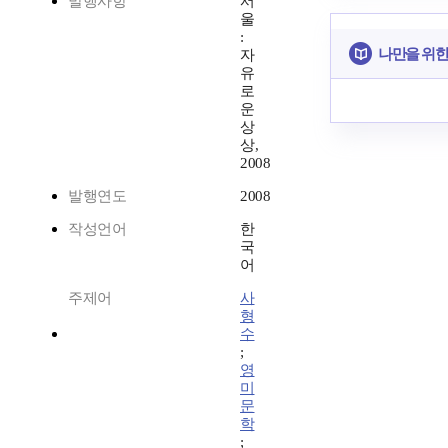
발행사항
서
울
:
나만을 위한
자
유
로
운
상
상,
2008
발행연도
2008
작성언어
한
국
어
주제어
사
형
수
;
영
미
문
학
;