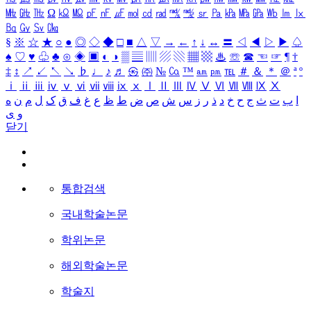
㎒
㎓
㎔
Ω
㏀
㏁
㎊
㎋
㎌
㏖
㏅
㎭
㎮
㎯
㏛
㎩
㎪
㎫
㎬
㏝
㏐
㏓
㏃
㏉
㏜
㏆
§
※
☆
★
○
●
◎
◇
◆
□
■
△
▽
→
←
↑
↓
↔
〓
◁
◀
▷
▶
♤
♠
♡
♥
♧
♣
⊙
◈
▣
◐
◑
▒
▤
▥
▨
▧
▦
▩
♨
☏
☎
☜
☞
¶
†
‡
↕
↗
↙
↖
↘
♭
♩
♪
♬
㉿
㈜
№
㏇
™
㏂
㏘
℡
＃
＆
＊
＠
ª
º
ⅰ
ⅱ
ⅲ
ⅳ
ⅴ
ⅵ
ⅶ
ⅷ
ⅸ
ⅹ
Ⅰ
Ⅱ
Ⅲ
Ⅳ
Ⅴ
Ⅵ
Ⅶ
Ⅷ
Ⅸ
Ⅹ
ا
ب
ت
ث
ج
ح
خ
د
ذ
ر
ز
س
ش
ص
ض
ط
ظ
ع
غ
ف
ق
ک
ل
م
ن
ه
و
ی
닫기
통합검색
국내학술논문
학위논문
해외학술논문
학술지