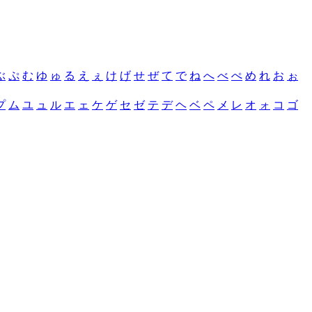
ぶ
ぷ
む
ゆ
ゅ
る
え
ぇ
け
げ
せ
ぜ
て
で
ね
へ
べ
ぺ
め
れ
お
ぉ
プ
ム
ユ
ュ
ル
エ
ェ
ケ
ゲ
セ
ゼ
テ
デ
ヘ
ベ
ペ
メ
レ
オ
ォ
コ
ゴ