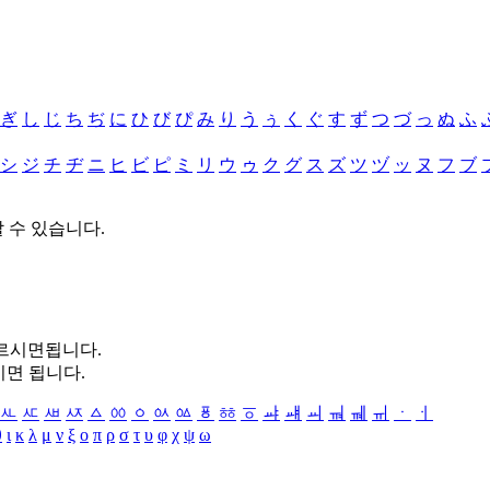
ぎ
し
じ
ち
ぢ
に
ひ
び
ぴ
み
り
う
ぅ
く
ぐ
す
ず
つ
づ
っ
ぬ
ふ
シ
ジ
チ
ヂ
ニ
ヒ
ビ
ピ
ミ
リ
ウ
ゥ
ク
グ
ス
ズ
ツ
ヅ
ッ
ヌ
フ
ブ
할 수 있습니다.
누르시면됩니다.
시면 됩니다.
ㅻ
ㅼ
ㅽ
ㅾ
ㅿ
ㆀ
ㆁ
ㆂ
ㆃ
ㆄ
ㆅ
ㆆ
ㆇ
ㆈ
ㆉ
ㆊ
ㆋ
ㆌ
ㆍ
ㆎ
θ
ι
κ
λ
μ
ν
ξ
ο
π
ρ
σ
τ
υ
φ
χ
ψ
ω