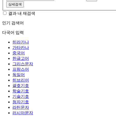
상세검색
결과 내 재검색
인기 검색어
다국어 입력
히라가나
가타카나
중국어
한글고어
그리스문자
프랑스어
독일어
히브리어
괄호기호
학술기호
기술기호
첨자기호
라틴문자
러시아문자