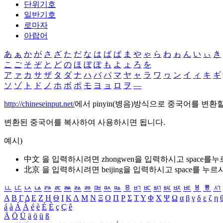
단위기호
일반기호
로마자
아랍어
あ
ぁ
か
が
さ
ざ
た
だ
な
は
ば
ぱ
ま
や
ゃ
ら
わ
ゎ
ん
い
ぃ
き
こ
ご
そ
ぞ
と
ど
の
ほ
ぼ
ぽ
も
よ
ょ
ろ
を
ア
ァ
カ
サ
ザ
タ
ダ
ナ
ハ
バ
パ
マ
ヤ
ャ
ラ
ワ
ヮ
ン
イ
ィ
キ
ギ
ソ
ゾ
ト
ド
ノ
ホ
ボ
ポ
モ
ヨ
ョ
ロ
ヲ
―
http://chineseinput.net/
에서 pinyin(병음)방식으로 중국어를 변환
변환된 중국어를 복사하여 사용하시면 됩니다.
예시)
中文 을 입력하시려면
zhongwen
을 입력하시고 space를
北京 을 입력하시려면
beijing
을 입력하시고 space를 누르
ㅥ
ㅦ
ㅧ
ㅨ
ㅩ
ㅪ
ㅫ
ㅬ
ㅭ
ㅮ
ㅯ
ㅰ
ㅱ
ㅲ
ㅳ
ㅴ
ㅵ
ㅶ
ㅷ
ㅸ
ㅹ
ㅺ
Α
Β
Γ
Δ
Ε
Ζ
Η
Θ
Ι
Κ
Λ
Μ
Ν
Ξ
Ο
Π
Ρ
Σ
Τ
Υ
Φ
Χ
Ψ
Ω
α
β
γ
δ
ε
ζ
η
á
à
Á
À
é
è
É
È
ç
Ç
ê
Ä
Ö
Ü
ä
ö
ü
ß