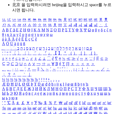
北京 을 입력하시려면
beijing
을 입력하시고 space를 누르
시면 됩니다.
ㅥ
ㅦ
ㅧ
ㅨ
ㅩ
ㅪ
ㅫ
ㅬ
ㅭ
ㅮ
ㅯ
ㅰ
ㅱ
ㅲ
ㅳ
ㅴ
ㅵ
ㅶ
ㅷ
ㅸ
ㅹ
ㅺ
ㅻ
ㅼ
ㅽ
ㅾ
ㅿ
ㆀ
ㆁ
ㆂ
ㆃ
ㆄ
ㆅ
ㆆ
ㆇ
ㆈ
ㆉ
ㆊ
ㆋ
ㆌ
ㆍ
ㆎ
Α
Β
Γ
Δ
Ε
Ζ
Η
Θ
Ι
Κ
Λ
Μ
Ν
Ξ
Ο
Π
Ρ
Σ
Τ
Υ
Φ
Χ
Ψ
Ω
α
β
γ
δ
ε
ζ
η
θ
ι
κ
λ
μ
ν
ξ
ο
π
ρ
σ
τ
υ
φ
χ
ψ
ω
á
à
Á
À
é
è
É
È
ç
Ç
ê
Ä
Ö
Ü
ä
ö
ü
ß
ְ
ֳ
ֲ
ֱ
ָ
ַ
ֵ
ֶ
ִ
ֹ
ּ
ֻ
ׂ
ׁ
ּ
ב
ה
נ
מ
צ
ת
ץ
ש
ד
ג
כ
ע
י
ח
ל
ך
ף
ק
ר
א
ט
ו
ן
ם
פ
‘
’
“
”
〔
〕
〈
〉
「
」
『
』
【
】
＂
（
）
［
］
｛
｝
±
×
÷
≠
≤
≥
∞
∴
♂
♀
∠
⊥
⌒
∂
∇
≡
≒
≪
≫
√
∽
∝
∵
∫
∬
∈
∋
⊆
⊇
⊂
⊃
∪
∩
∧
∨
￢
⇒
⇔
∀
∃
∮
∑
∏
＋
－
＜
＝
＞
、
。
·
‥
…
¨
〃
―
∥
＼
∼
´
～
ˇ
˘
˝
˚
˙
¸
˛
¡
¿
ː
！
＇
，
．
／
：
；
？
＾
＿
｀
｜
½
⅓
⅔
¼
¾
⅛
⅜
⅝
⅞
¹
²
³
⁴
ⁿ
₁
₂
₃
₄
Æ
Ð
Ħ
Ĳ
Ł
Ø
Œ
Þ
Ŧ
Ŋ
æ
đ
ð
ħ
ı
ĳ
ĸ
ŀ
ł
ø
œ
ß
þ
ŧ
ŋ
ŉ
А
Б
В
Г
Д
Е
Ё
Ж
З
И
Й
К
Л
М
Н
О
П
Р
С
Т
У
Ф
Х
Ц
Ч
Ш
Щ
Ъ
Ы
Ь
Э
Ю
Я
а
б
в
г
д
е
ё
ж
з
и
й
к
л
м
н
о
п
р
с
т
у
ф
х
ц
ч
ш
щ
ъ
ы
ь
э
ю
я
′
″
℃
Å
￠
￡
￥
¤
℉
‰
＄
％
Ｆ
￦
㎕
㎖
㎗
ℓ
㎘
㏄
㎣
㎤
㎥
㎦
㎙
㎚
㎛
㎜
㎝
㎞
㎟
㎠
㎡
㎢
㏊
㎍
㎎
㎏
㏏
㎈
㎉
㏈
㎧
㎨
㎰
㎱
㎲
㎳
㎴
㎵
㎶
㎷
㎸
㎹
㎀
㎁
㎂
㎃
㎄
㎺
㎻
㎽
㎾
㎿
㎐
㎑