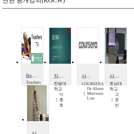
연관 공개강의(KOCW)
Boost Your Teaching: Tips for Better Digital Photography
지능영상처리
사진술: 빅토리아시대의 센세이션
사진영상
Teachers
한밭대
호남대
COURSERA
TV
Dr.Alison
학교
학교
Teachers
Morrison-
이
고
TV
Low
충
호
호
빈
사진영상론