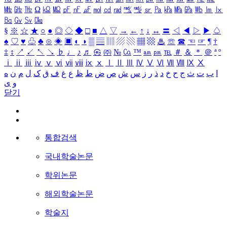
㎒
㎓
㎔
Ω
㏀
㏁
㎊
㎋
㎌
㏖
㏅
㎭
㎮
㎯
㏛
㎩
㎪
㎫
㎬
㏝
㏐
㏓
㏃
㏉
㏜
㏆
§
※
☆
★
○
●
◎
◇
◆
□
■
△
▽
→
←
↑
↓
↔
〓
◁
◀
▷
▶
♤
♠
♡
♥
♧
♣
⊙
◈
▣
◐
◑
▒
▤
▥
▨
▧
▦
▩
♨
☏
☎
☜
☞
¶
†
‡
↕
↗
↙
↖
↘
♭
♩
♪
♬
㉿
㈜
№
㏇
™
㏂
㏘
℡
＃
＆
＊
＠
ª
º
ⅰ
ⅱ
ⅲ
ⅳ
ⅴ
ⅵ
ⅶ
ⅷ
ⅸ
ⅹ
Ⅰ
Ⅱ
Ⅲ
Ⅳ
Ⅴ
Ⅵ
Ⅶ
Ⅷ
Ⅸ
Ⅹ
ا
ب
ت
ث
ج
ح
خ
د
ذ
ر
ز
س
ش
ص
ض
ط
ظ
ع
غ
ف
ق
ک
ل
م
ن
ه
و
ی
닫기
통합검색
국내학술논문
학위논문
해외학술논문
학술지