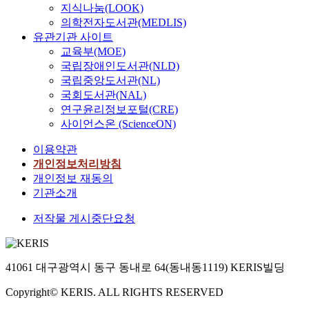
지식나눔(LOOK)
의학전자도서관(MEDLIS)
유관기관 사이트
교육부(MOE)
국립장애인도서관(NLD)
국립중앙도서관(NL)
국회도서관(NAL)
연구윤리정보포털(CRE)
사이언스온 (ScienceON)
이용약관
개인정보처리방침
개인정보 재동의
기관소개
저작물 게시중단요청
41061 대구광역시 동구 동내로 64(동내동1119) KERIS빌딩
Copyright© KERIS. ALL RIGHTS RESERVED