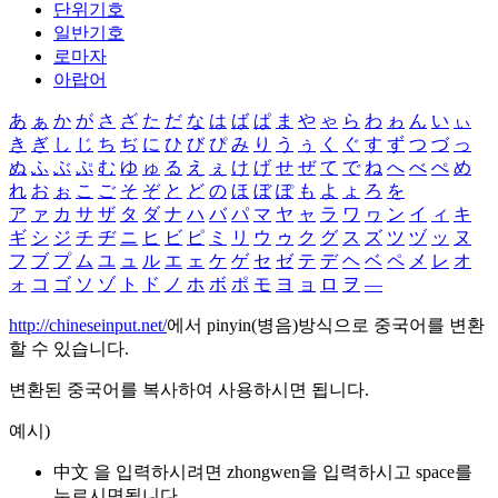
단위기호
일반기호
로마자
아랍어
あ
ぁ
か
が
さ
ざ
た
だ
な
は
ば
ぱ
ま
や
ゃ
ら
わ
ゎ
ん
い
ぃ
き
ぎ
し
じ
ち
ぢ
に
ひ
び
ぴ
み
り
う
ぅ
く
ぐ
す
ず
つ
づ
っ
ぬ
ふ
ぶ
ぷ
む
ゆ
ゅ
る
え
ぇ
け
げ
せ
ぜ
て
で
ね
へ
べ
ぺ
め
れ
お
ぉ
こ
ご
そ
ぞ
と
ど
の
ほ
ぼ
ぽ
も
よ
ょ
ろ
を
ア
ァ
カ
サ
ザ
タ
ダ
ナ
ハ
バ
パ
マ
ヤ
ャ
ラ
ワ
ヮ
ン
イ
ィ
キ
ギ
シ
ジ
チ
ヂ
ニ
ヒ
ビ
ピ
ミ
リ
ウ
ゥ
ク
グ
ス
ズ
ツ
ヅ
ッ
ヌ
フ
ブ
プ
ム
ユ
ュ
ル
エ
ェ
ケ
ゲ
セ
ゼ
テ
デ
ヘ
ベ
ペ
メ
レ
オ
ォ
コ
ゴ
ソ
ゾ
ト
ド
ノ
ホ
ボ
ポ
モ
ヨ
ョ
ロ
ヲ
―
http://chineseinput.net/
에서 pinyin(병음)방식으로 중국어를 변환
할 수 있습니다.
변환된 중국어를 복사하여 사용하시면 됩니다.
예시)
中文 을 입력하시려면
zhongwen
을 입력하시고 space를
누르시면됩니다.