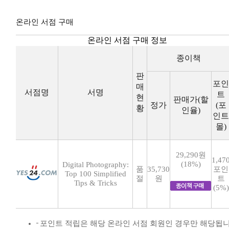
온라인 서점 구매
온라인 서점 구매 정보
종이책
판
포인
매
서점명
서명
트
현
판매가(할
정가
(포
황
인율)
인트
몰)
29,290원
1,47
(18%)
Digital Photography:
품
35,730
포인
Top 100 Simplified
절
원
트
Tips & Tricks
(5%)
포인트 적립은 해당 온라인 서점 회원인 경우만 해당됩