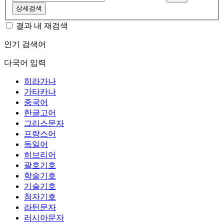
상세검색
결과 내 재검색
인기 검색어
다국어 입력
히라가나
가타카나
중국어
한글고어
그리스문자
프랑스어
독일어
히브리어
괄호기호
학술기호
기술기호
첨자기호
라틴문자
러시아문자