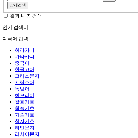
상세검색
결과 내 재검색
인기 검색어
다국어 입력
히라가나
가타카나
중국어
한글고어
그리스문자
프랑스어
독일어
히브리어
괄호기호
학술기호
기술기호
첨자기호
라틴문자
러시아문자