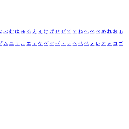
ぶ
ぷ
む
ゆ
ゅ
る
え
ぇ
け
げ
せ
ぜ
て
で
ね
へ
べ
ぺ
め
れ
お
ぉ
プ
ム
ユ
ュ
ル
エ
ェ
ケ
ゲ
セ
ゼ
テ
デ
ヘ
ベ
ペ
メ
レ
オ
ォ
コ
ゴ