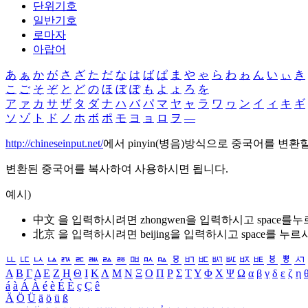
단위기호
일반기호
로마자
아랍어
あ
ぁ
か
が
さ
ざ
た
だ
な
は
ば
ぱ
ま
や
ゃ
ら
わ
ゎ
ん
い
ぃ
き
こ
ご
そ
ぞ
と
ど
の
ほ
ぼ
ぽ
も
よ
ょ
ろ
を
ア
ァ
カ
サ
ザ
タ
ダ
ナ
ハ
バ
パ
マ
ヤ
ャ
ラ
ワ
ヮ
ン
イ
ィ
キ
ギ
ソ
ゾ
ト
ド
ノ
ホ
ボ
ポ
モ
ヨ
ョ
ロ
ヲ
―
http://chineseinput.net/
에서 pinyin(병음)방식으로 중국어를 변환
변환된 중국어를 복사하여 사용하시면 됩니다.
예시)
中文 을 입력하시려면
zhongwen
을 입력하시고 space를
北京 을 입력하시려면
beijing
을 입력하시고 space를 누르
ㅥ
ㅦ
ㅧ
ㅨ
ㅩ
ㅪ
ㅫ
ㅬ
ㅭ
ㅮ
ㅯ
ㅰ
ㅱ
ㅲ
ㅳ
ㅴ
ㅵ
ㅶ
ㅷ
ㅸ
ㅹ
ㅺ
Α
Β
Γ
Δ
Ε
Ζ
Η
Θ
Ι
Κ
Λ
Μ
Ν
Ξ
Ο
Π
Ρ
Σ
Τ
Υ
Φ
Χ
Ψ
Ω
α
β
γ
δ
ε
ζ
η
á
à
Á
À
é
è
É
È
ç
Ç
ê
Ä
Ö
Ü
ä
ö
ü
ß