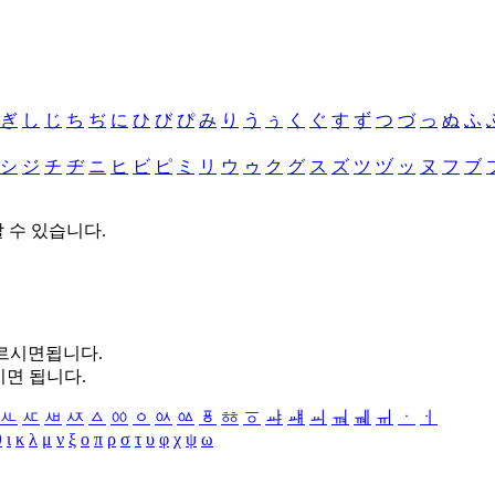
ぎ
し
じ
ち
ぢ
に
ひ
び
ぴ
み
り
う
ぅ
く
ぐ
す
ず
つ
づ
っ
ぬ
ふ
シ
ジ
チ
ヂ
ニ
ヒ
ビ
ピ
ミ
リ
ウ
ゥ
ク
グ
ス
ズ
ツ
ヅ
ッ
ヌ
フ
ブ
할 수 있습니다.
누르시면됩니다.
시면 됩니다.
ㅻ
ㅼ
ㅽ
ㅾ
ㅿ
ㆀ
ㆁ
ㆂ
ㆃ
ㆄ
ㆅ
ㆆ
ㆇ
ㆈ
ㆉ
ㆊ
ㆋ
ㆌ
ㆍ
ㆎ
θ
ι
κ
λ
μ
ν
ξ
ο
π
ρ
σ
τ
υ
φ
χ
ψ
ω