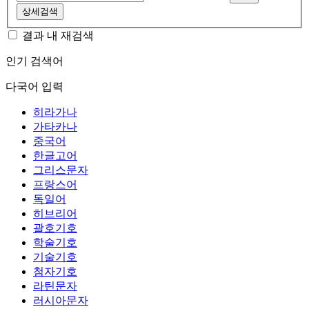
상세검색
결과 내 재검색
인기 검색어
다국어 입력
히라가나
가타카나
중국어
한글고어
그리스문자
프랑스어
독일어
히브리어
괄호기호
학술기호
기술기호
첨자기호
라틴문자
러시아문자