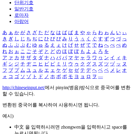
단위기호
일반기호
로마자
아랍어
あ
ぁ
か
が
さ
ざ
た
だ
な
は
ば
ぱ
ま
や
ゃ
ら
わ
ゎ
ん
い
ぃ
き
ぎ
し
じ
ち
ぢ
に
ひ
び
ぴ
み
り
う
ぅ
く
ぐ
す
ず
つ
づ
っ
ぬ
ふ
ぶ
ぷ
む
ゆ
ゅ
る
え
ぇ
け
げ
せ
ぜ
て
で
ね
へ
べ
ぺ
め
れ
お
ぉ
こ
ご
そ
ぞ
と
ど
の
ほ
ぼ
ぽ
も
よ
ょ
ろ
を
ア
ァ
カ
サ
ザ
タ
ダ
ナ
ハ
バ
パ
マ
ヤ
ャ
ラ
ワ
ヮ
ン
イ
ィ
キ
ギ
シ
ジ
チ
ヂ
ニ
ヒ
ビ
ピ
ミ
リ
ウ
ゥ
ク
グ
ス
ズ
ツ
ヅ
ッ
ヌ
フ
ブ
プ
ム
ユ
ュ
ル
エ
ェ
ケ
ゲ
セ
ゼ
テ
デ
ヘ
ベ
ペ
メ
レ
オ
ォ
コ
ゴ
ソ
ゾ
ト
ド
ノ
ホ
ボ
ポ
モ
ヨ
ョ
ロ
ヲ
―
http://chineseinput.net/
에서 pinyin(병음)방식으로 중국어를 변환
할 수 있습니다.
변환된 중국어를 복사하여 사용하시면 됩니다.
예시)
中文 을 입력하시려면
zhongwen
을 입력하시고 space를
누르시면됩니다.