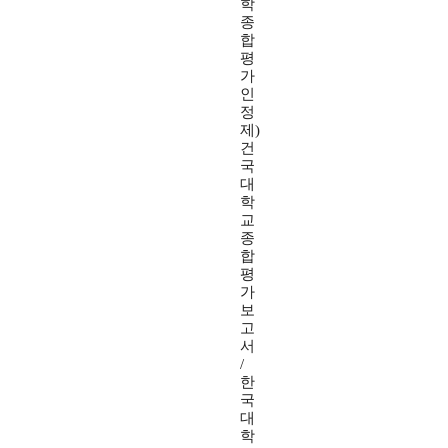
학
종
합
평
가
인
정
제)
건
국
대
학
교
종
합
평
가
보
고
서
/
한
국
대
학