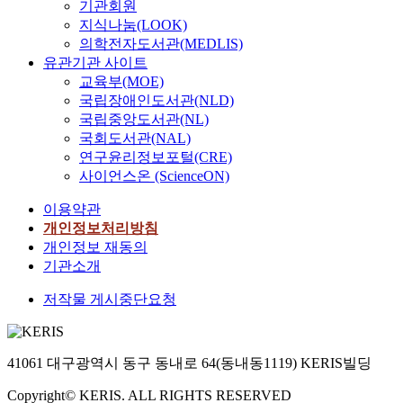
기관회원
지식나눔(LOOK)
의학전자도서관(MEDLIS)
유관기관 사이트
교육부(MOE)
국립장애인도서관(NLD)
국립중앙도서관(NL)
국회도서관(NAL)
연구윤리정보포털(CRE)
사이언스온 (ScienceON)
이용약관
개인정보처리방침
개인정보 재동의
기관소개
저작물 게시중단요청
41061 대구광역시 동구 동내로 64(동내동1119) KERIS빌딩
Copyright© KERIS. ALL RIGHTS RESERVED