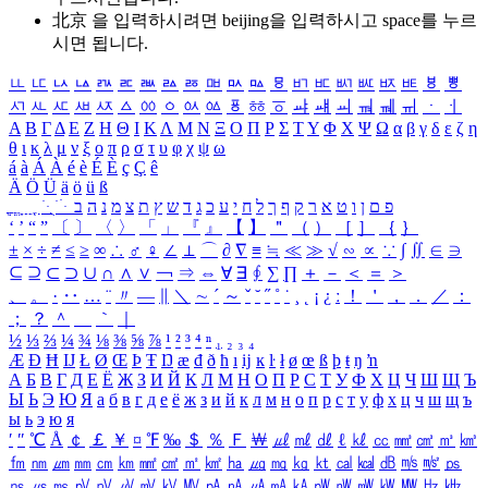
北京 을 입력하시려면
beijing
을 입력하시고 space를 누르
시면 됩니다.
ㅥ
ㅦ
ㅧ
ㅨ
ㅩ
ㅪ
ㅫ
ㅬ
ㅭ
ㅮ
ㅯ
ㅰ
ㅱ
ㅲ
ㅳ
ㅴ
ㅵ
ㅶ
ㅷ
ㅸ
ㅹ
ㅺ
ㅻ
ㅼ
ㅽ
ㅾ
ㅿ
ㆀ
ㆁ
ㆂ
ㆃ
ㆄ
ㆅ
ㆆ
ㆇ
ㆈ
ㆉ
ㆊ
ㆋ
ㆌ
ㆍ
ㆎ
Α
Β
Γ
Δ
Ε
Ζ
Η
Θ
Ι
Κ
Λ
Μ
Ν
Ξ
Ο
Π
Ρ
Σ
Τ
Υ
Φ
Χ
Ψ
Ω
α
β
γ
δ
ε
ζ
η
θ
ι
κ
λ
μ
ν
ξ
ο
π
ρ
σ
τ
υ
φ
χ
ψ
ω
á
à
Á
À
é
è
É
È
ç
Ç
ê
Ä
Ö
Ü
ä
ö
ü
ß
ְ
ֳ
ֲ
ֱ
ָ
ַ
ֵ
ֶ
ִ
ֹ
ּ
ֻ
ׂ
ׁ
ּ
ב
ה
נ
מ
צ
ת
ץ
ש
ד
ג
כ
ע
י
ח
ל
ך
ף
ק
ר
א
ט
ו
ן
ם
פ
‘
’
“
”
〔
〕
〈
〉
「
」
『
』
【
】
＂
（
）
［
］
｛
｝
±
×
÷
≠
≤
≥
∞
∴
♂
♀
∠
⊥
⌒
∂
∇
≡
≒
≪
≫
√
∽
∝
∵
∫
∬
∈
∋
⊆
⊇
⊂
⊃
∪
∩
∧
∨
￢
⇒
⇔
∀
∃
∮
∑
∏
＋
－
＜
＝
＞
、
。
·
‥
…
¨
〃
―
∥
＼
∼
´
～
ˇ
˘
˝
˚
˙
¸
˛
¡
¿
ː
！
＇
，
．
／
：
；
？
＾
＿
｀
｜
½
⅓
⅔
¼
¾
⅛
⅜
⅝
⅞
¹
²
³
⁴
ⁿ
₁
₂
₃
₄
Æ
Ð
Ħ
Ĳ
Ł
Ø
Œ
Þ
Ŧ
Ŋ
æ
đ
ð
ħ
ı
ĳ
ĸ
ŀ
ł
ø
œ
ß
þ
ŧ
ŋ
ŉ
А
Б
В
Г
Д
Е
Ё
Ж
З
И
Й
К
Л
М
Н
О
П
Р
С
Т
У
Ф
Х
Ц
Ч
Ш
Щ
Ъ
Ы
Ь
Э
Ю
Я
а
б
в
г
д
е
ё
ж
з
и
й
к
л
м
н
о
п
р
с
т
у
ф
х
ц
ч
ш
щ
ъ
ы
ь
э
ю
я
′
″
℃
Å
￠
￡
￥
¤
℉
‰
＄
％
Ｆ
￦
㎕
㎖
㎗
ℓ
㎘
㏄
㎣
㎤
㎥
㎦
㎙
㎚
㎛
㎜
㎝
㎞
㎟
㎠
㎡
㎢
㏊
㎍
㎎
㎏
㏏
㎈
㎉
㏈
㎧
㎨
㎰
㎱
㎲
㎳
㎴
㎵
㎶
㎷
㎸
㎹
㎀
㎁
㎂
㎃
㎄
㎺
㎻
㎽
㎾
㎿
㎐
㎑