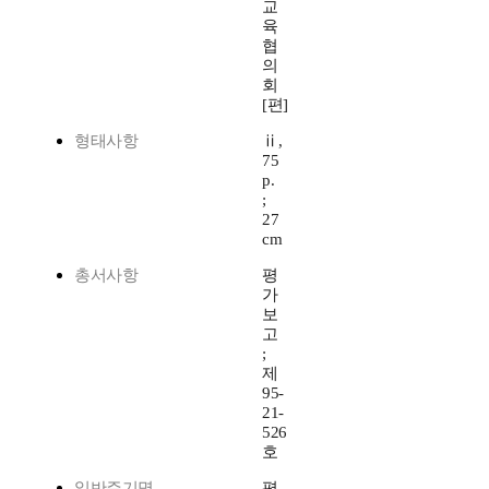
교
육
협
의
회
[편]
형태사항
ⅱ,
75
p.
;
27
cm
총서사항
평
가
보
고
;
제
95-
21-
526
호
일반주기명
평