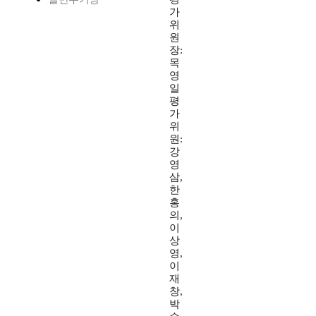
가
위
원
장:
목
영
일
평
가
위
원:
강
영
삼,
한
홍
의,
이
상
영,
이
재
창,
박