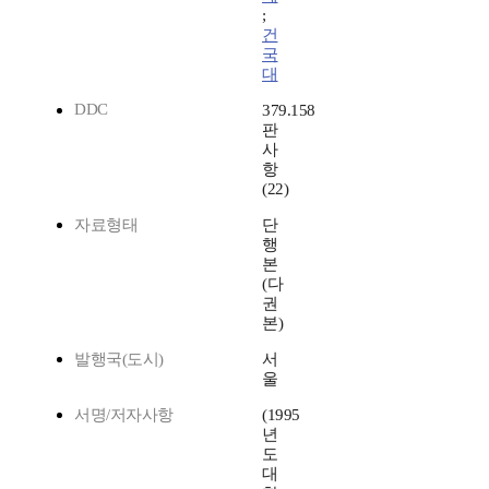
;
건
국
대
DDC
379.158
판
사
항
(22)
자료형태
단
행
본
(다
권
본)
발행국(도시)
서
울
서명/저자사항
(1995
년
도
대