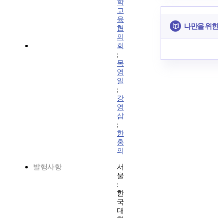
학
교
육
나만을 위한
협
의
회
;
목
영
일
;
강
영
삼
;
한
홍
의
발행사항
서
울
:
한
국
대