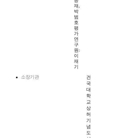
승
재,
박
범
호
평
가
연
구
원:
이
재
기
소장기관
건
국
대
학
교
상
허
기
념
도