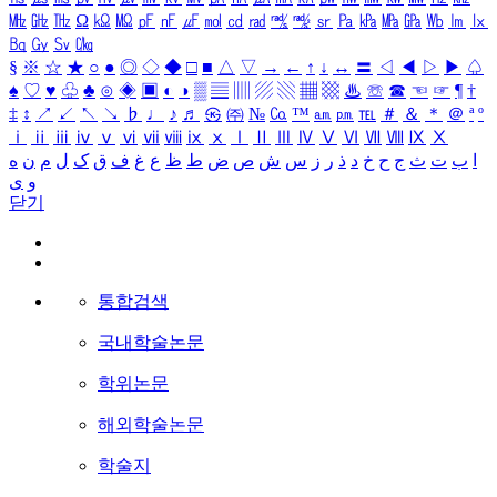
㎒
㎓
㎔
Ω
㏀
㏁
㎊
㎋
㎌
㏖
㏅
㎭
㎮
㎯
㏛
㎩
㎪
㎫
㎬
㏝
㏐
㏓
㏃
㏉
㏜
㏆
§
※
☆
★
○
●
◎
◇
◆
□
■
△
▽
→
←
↑
↓
↔
〓
◁
◀
▷
▶
♤
♠
♡
♥
♧
♣
⊙
◈
▣
◐
◑
▒
▤
▥
▨
▧
▦
▩
♨
☏
☎
☜
☞
¶
†
‡
↕
↗
↙
↖
↘
♭
♩
♪
♬
㉿
㈜
№
㏇
™
㏂
㏘
℡
＃
＆
＊
＠
ª
º
ⅰ
ⅱ
ⅲ
ⅳ
ⅴ
ⅵ
ⅶ
ⅷ
ⅸ
ⅹ
Ⅰ
Ⅱ
Ⅲ
Ⅳ
Ⅴ
Ⅵ
Ⅶ
Ⅷ
Ⅸ
Ⅹ
ا
ب
ت
ث
ج
ح
خ
د
ذ
ر
ز
س
ش
ص
ض
ط
ظ
ع
غ
ف
ق
ک
ل
م
ن
ه
و
ی
닫기
통합검색
국내학술논문
학위논문
해외학술논문
학술지