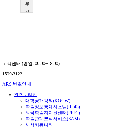
우수강의시리즈
건
국
대
학
교
건
국
대
학
교
고객센터 (평일: 09:00~18:00)
글
로
1599-3122
컬
캠
ARS 번호안내
퍼
스
관련누리집
대학공개강의(KOCW)
학술정보통계시스템(Rinfo)
외국학술지지원센터(FRIC)
학술관계분석서비스(SAM)
사서커뮤니티