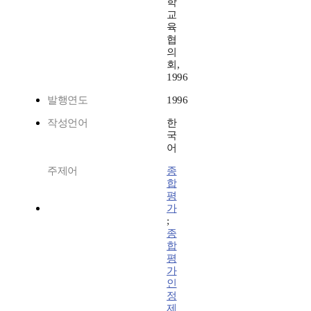
학
교
육
협
의
회,
1996
발행연도
1996
작성언어
한
국
어
주제어
종
합
평
가
;
종
합
평
가
인
정
제