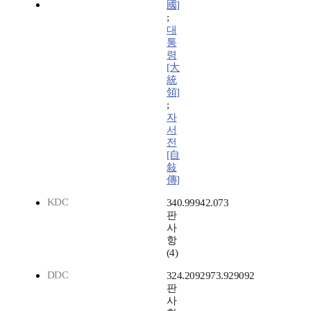
國]
;
대
통
령
[大
統
領]
;
자
서
전
[自
敍
傳]
KDC
340.99942.073
판
사
항
(4)
DDC
324.2092973.929092
판
사