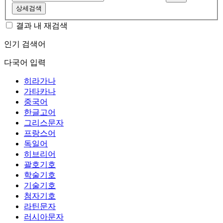
상세검색
결과 내 재검색
인기 검색어
다국어 입력
히라가나
가타카나
중국어
한글고어
그리스문자
프랑스어
독일어
히브리어
괄호기호
학술기호
기술기호
첨자기호
라틴문자
러시아문자