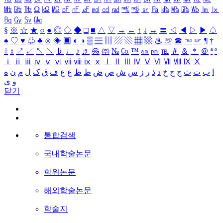
㎒
㎓
㎔
Ω
㏀
㏁
㎊
㎋
㎌
㏖
㏅
㎭
㎮
㎯
㏛
㎩
㎪
㎫
㎬
㏝
㏐
㏓
㏃
㏉
㏜
㏆
§
※
☆
★
○
●
◎
◇
◆
□
■
△
▽
→
←
↑
↓
↔
〓
◁
◀
▷
▶
♤
♠
♡
♥
♧
♣
⊙
◈
▣
◐
◑
▒
▤
▥
▨
▧
▦
▩
♨
☏
☎
☜
☞
¶
†
‡
↕
↗
↙
↖
↘
♭
♩
♪
♬
㉿
㈜
№
㏇
™
㏂
㏘
℡
＃
＆
＊
＠
ª
º
ⅰ
ⅱ
ⅲ
ⅳ
ⅴ
ⅵ
ⅶ
ⅷ
ⅸ
ⅹ
Ⅰ
Ⅱ
Ⅲ
Ⅳ
Ⅴ
Ⅵ
Ⅶ
Ⅷ
Ⅸ
Ⅹ
ا
ب
ت
ث
ج
ح
خ
د
ذ
ر
ز
س
ش
ص
ض
ط
ظ
ع
غ
ف
ق
ک
ل
م
ن
ه
و
ی
닫기
통합검색
국내학술논문
학위논문
해외학술논문
학술지