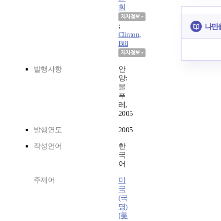
희
;
나만
Clinton,
Bill
발행사항
안
양:
물
푸
레,
2005
발행연도
2005
작성언어
한
국
어
주제어
미
국
(국
명)
[美