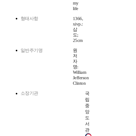
my
life
형태사항
1366,
xivp.:
삽
도;
25cm
일반주기명
원
저
자
명:
William
Jefferson
Clinton
소장기관
국
립
중
앙
도
서
관