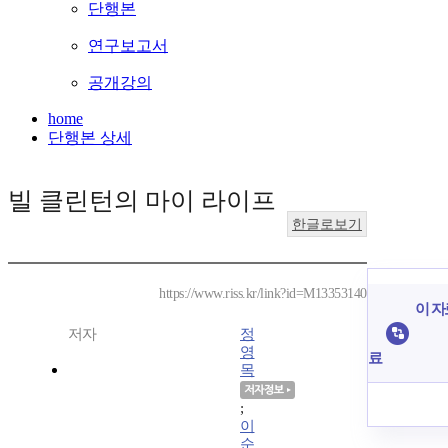
단행본
연구보고서
공개강의
home
단행본 상세
빌 클린턴의 마이 라이프
한글로보기
https://www.riss.kr/link?id=M13353140
이 자
저자
정
영
료
목
;
이
순