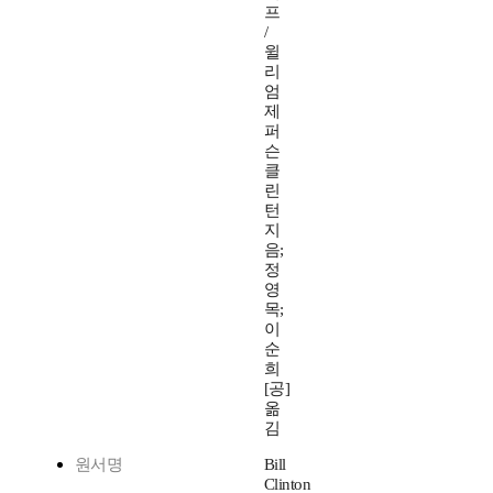
프
/
윌
리
엄
제
퍼
슨
클
린
턴
지
음;
정
영
목;
이
순
희
[공]
옮
김
원서명
Bill
Clinton