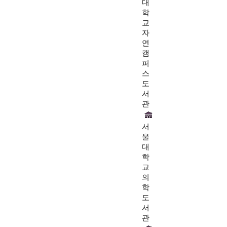
대
학
교
자
연
캠
퍼
스
도
서
관
서
울
대
학
교
의
학
도
서
관