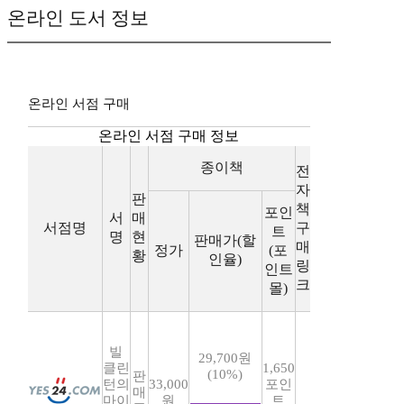
온라인 도서 정보
온라인 서점 구매
온라인 서점 구매 정보
종이책
전
자
판
책
포인
서
매
서점명
구
트
명
현
판매가(할
매
정가
(포
황
인율)
링
인트
크
몰)
빌
29,700원
클린
1,650
(10%)
판
턴의
33,000
포인
매
마이
원
트