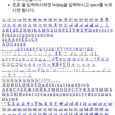
北京 을 입력하시려면
beijing
을 입력하시고 space를 누르
시면 됩니다.
ㅥ
ㅦ
ㅧ
ㅨ
ㅩ
ㅪ
ㅫ
ㅬ
ㅭ
ㅮ
ㅯ
ㅰ
ㅱ
ㅲ
ㅳ
ㅴ
ㅵ
ㅶ
ㅷ
ㅸ
ㅹ
ㅺ
ㅻ
ㅼ
ㅽ
ㅾ
ㅿ
ㆀ
ㆁ
ㆂ
ㆃ
ㆄ
ㆅ
ㆆ
ㆇ
ㆈ
ㆉ
ㆊ
ㆋ
ㆌ
ㆍ
ㆎ
Α
Β
Γ
Δ
Ε
Ζ
Η
Θ
Ι
Κ
Λ
Μ
Ν
Ξ
Ο
Π
Ρ
Σ
Τ
Υ
Φ
Χ
Ψ
Ω
α
β
γ
δ
ε
ζ
η
θ
ι
κ
λ
μ
ν
ξ
ο
π
ρ
σ
τ
υ
φ
χ
ψ
ω
á
à
Á
À
é
è
É
È
ç
Ç
ê
Ä
Ö
Ü
ä
ö
ü
ß
ְ
ֳ
ֲ
ֱ
ָ
ַ
ֵ
ֶ
ִ
ֹ
ּ
ֻ
ׂ
ׁ
ּ
ב
ה
נ
מ
צ
ת
ץ
ש
ד
ג
כ
ע
י
ח
ל
ך
ף
ק
ר
א
ט
ו
ן
ם
פ
‘
’
“
”
〔
〕
〈
〉
「
」
『
』
【
】
＂
（
）
［
］
｛
｝
±
×
÷
≠
≤
≥
∞
∴
♂
♀
∠
⊥
⌒
∂
∇
≡
≒
≪
≫
√
∽
∝
∵
∫
∬
∈
∋
⊆
⊇
⊂
⊃
∪
∩
∧
∨
￢
⇒
⇔
∀
∃
∮
∑
∏
＋
－
＜
＝
＞
、
。
·
‥
…
¨
〃
―
∥
＼
∼
´
～
ˇ
˘
˝
˚
˙
¸
˛
¡
¿
ː
！
＇
，
．
／
：
；
？
＾
＿
｀
｜
½
⅓
⅔
¼
¾
⅛
⅜
⅝
⅞
¹
²
³
⁴
ⁿ
₁
₂
₃
₄
Æ
Ð
Ħ
Ĳ
Ł
Ø
Œ
Þ
Ŧ
Ŋ
æ
đ
ð
ħ
ı
ĳ
ĸ
ŀ
ł
ø
œ
ß
þ
ŧ
ŋ
ŉ
А
Б
В
Г
Д
Е
Ё
Ж
З
И
Й
К
Л
М
Н
О
П
Р
С
Т
У
Ф
Х
Ц
Ч
Ш
Щ
Ъ
Ы
Ь
Э
Ю
Я
а
б
в
г
д
е
ё
ж
з
и
й
к
л
м
н
о
п
р
с
т
у
ф
х
ц
ч
ш
щ
ъ
ы
ь
э
ю
я
′
″
℃
Å
￠
￡
￥
¤
℉
‰
＄
％
Ｆ
￦
㎕
㎖
㎗
ℓ
㎘
㏄
㎣
㎤
㎥
㎦
㎙
㎚
㎛
㎜
㎝
㎞
㎟
㎠
㎡
㎢
㏊
㎍
㎎
㎏
㏏
㎈
㎉
㏈
㎧
㎨
㎰
㎱
㎲
㎳
㎴
㎵
㎶
㎷
㎸
㎹
㎀
㎁
㎂
㎃
㎄
㎺
㎻
㎽
㎾
㎿
㎐
㎑