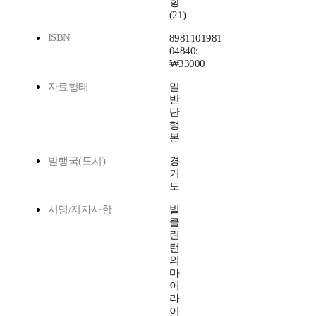
항
(21)
ISBN
8981101981
04840:
₩33000
자료형태
일
반
단
행
본
발행국(도시)
경
기
도
서명/저자사항
빌
클
린
턴
의
마
이
라
이