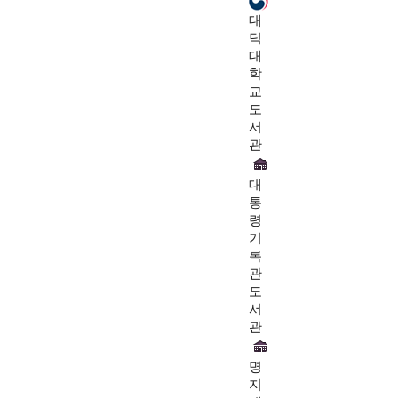
대
덕
대
학
교
도
서
관
대
통
령
기
록
관
도
서
관
명
지