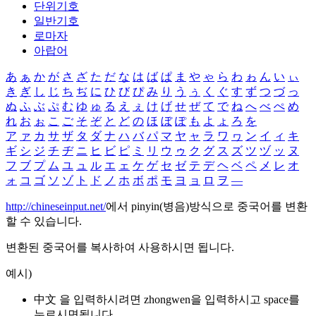
단위기호
일반기호
로마자
아랍어
あ
ぁ
か
が
さ
ざ
た
だ
な
は
ば
ぱ
ま
や
ゃ
ら
わ
ゎ
ん
い
ぃ
き
ぎ
し
じ
ち
ぢ
に
ひ
び
ぴ
み
り
う
ぅ
く
ぐ
す
ず
つ
づ
っ
ぬ
ふ
ぶ
ぷ
む
ゆ
ゅ
る
え
ぇ
け
げ
せ
ぜ
て
で
ね
へ
べ
ぺ
め
れ
お
ぉ
こ
ご
そ
ぞ
と
ど
の
ほ
ぼ
ぽ
も
よ
ょ
ろ
を
ア
ァ
カ
サ
ザ
タ
ダ
ナ
ハ
バ
パ
マ
ヤ
ャ
ラ
ワ
ヮ
ン
イ
ィ
キ
ギ
シ
ジ
チ
ヂ
ニ
ヒ
ビ
ピ
ミ
リ
ウ
ゥ
ク
グ
ス
ズ
ツ
ヅ
ッ
ヌ
フ
ブ
プ
ム
ユ
ュ
ル
エ
ェ
ケ
ゲ
セ
ゼ
テ
デ
ヘ
ベ
ペ
メ
レ
オ
ォ
コ
ゴ
ソ
ゾ
ト
ド
ノ
ホ
ボ
ポ
モ
ヨ
ョ
ロ
ヲ
―
http://chineseinput.net/
에서 pinyin(병음)방식으로 중국어를 변환
할 수 있습니다.
변환된 중국어를 복사하여 사용하시면 됩니다.
예시)
中文 을 입력하시려면
zhongwen
을 입력하시고 space를
누르시면됩니다.