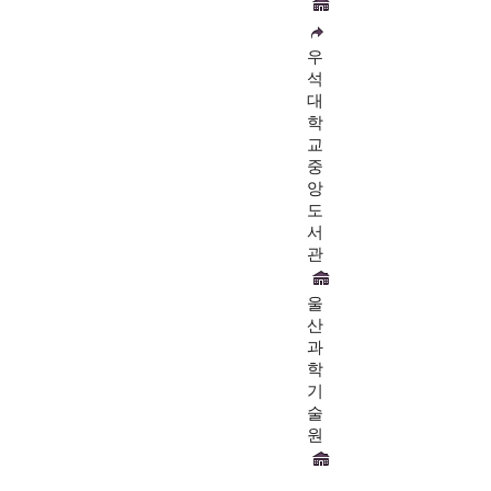
우
석
대
학
교
중
앙
도
서
관
울
산
과
학
기
술
원