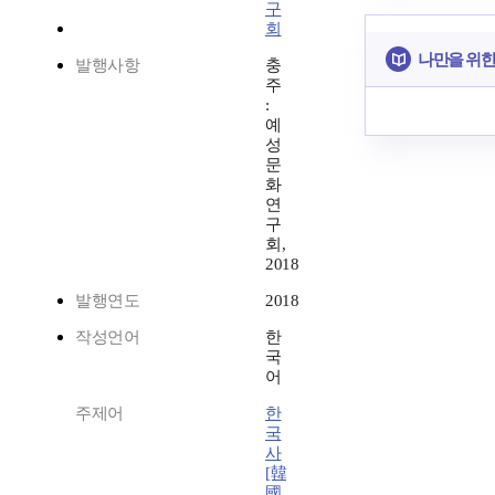
구
회
나만을 위한
발행사항
충
주
:
예
성
문
화
연
구
회,
2018
발행연도
2018
작성언어
한
국
어
주제어
한
국
사
[韓
國