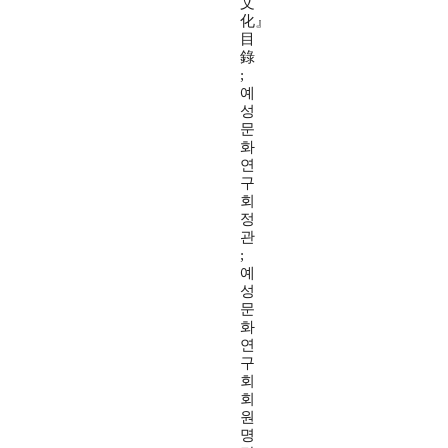
文
化』
目
錄
;
예
성
문
화
연
구
회
정
관
;
예
성
문
화
연
구
회
회
원
명