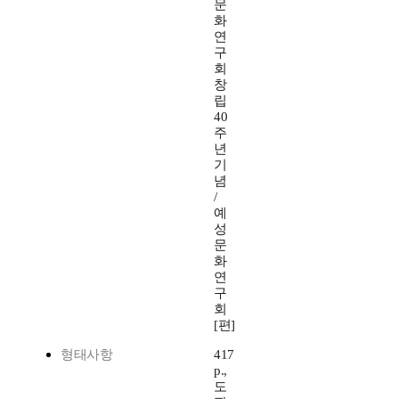
문
화
연
구
회
창
립
40
주
년
기
념
/
예
성
문
화
연
구
회
[편]
형태사항
417
p.,
도