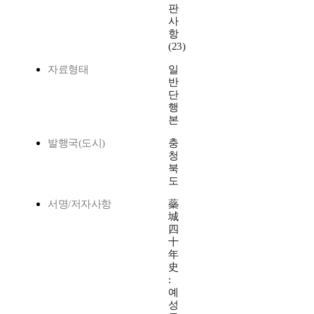
판
사
항
(23)
자료형태
일
반
단
행
본
발행국(도시)
충
청
북
도
서명/저자사항
蘂
城
四
十
年
史
:
예
성