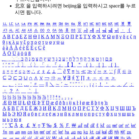
北京 을 입력하시려면
beijing
을 입력하시고 space를 누르
시면 됩니다.
ㅥ
ㅦ
ㅧ
ㅨ
ㅩ
ㅪ
ㅫ
ㅬ
ㅭ
ㅮ
ㅯ
ㅰ
ㅱ
ㅲ
ㅳ
ㅴ
ㅵ
ㅶ
ㅷ
ㅸ
ㅹ
ㅺ
ㅻ
ㅼ
ㅽ
ㅾ
ㅿ
ㆀ
ㆁ
ㆂ
ㆃ
ㆄ
ㆅ
ㆆ
ㆇ
ㆈ
ㆉ
ㆊ
ㆋ
ㆌ
ㆍ
ㆎ
Α
Β
Γ
Δ
Ε
Ζ
Η
Θ
Ι
Κ
Λ
Μ
Ν
Ξ
Ο
Π
Ρ
Σ
Τ
Υ
Φ
Χ
Ψ
Ω
α
β
γ
δ
ε
ζ
η
θ
ι
κ
λ
μ
ν
ξ
ο
π
ρ
σ
τ
υ
φ
χ
ψ
ω
á
à
Á
À
é
è
É
È
ç
Ç
ê
Ä
Ö
Ü
ä
ö
ü
ß
ְ
ֳ
ֲ
ֱ
ָ
ַ
ֵ
ֶ
ִ
ֹ
ּ
ֻ
ׂ
ׁ
ּ
ב
ה
נ
מ
צ
ת
ץ
ש
ד
ג
כ
ע
י
ח
ל
ך
ף
ק
ר
א
ט
ו
ן
ם
פ
‘
’
“
”
〔
〕
〈
〉
「
」
『
』
【
】
＂
（
）
［
］
｛
｝
±
×
÷
≠
≤
≥
∞
∴
♂
♀
∠
⊥
⌒
∂
∇
≡
≒
≪
≫
√
∽
∝
∵
∫
∬
∈
∋
⊆
⊇
⊂
⊃
∪
∩
∧
∨
￢
⇒
⇔
∀
∃
∮
∑
∏
＋
－
＜
＝
＞
、
。
·
‥
…
¨
〃
―
∥
＼
∼
´
～
ˇ
˘
˝
˚
˙
¸
˛
¡
¿
ː
！
＇
，
．
／
：
；
？
＾
＿
｀
｜
½
⅓
⅔
¼
¾
⅛
⅜
⅝
⅞
¹
²
³
⁴
ⁿ
₁
₂
₃
₄
Æ
Ð
Ħ
Ĳ
Ł
Ø
Œ
Þ
Ŧ
Ŋ
æ
đ
ð
ħ
ı
ĳ
ĸ
ŀ
ł
ø
œ
ß
þ
ŧ
ŋ
ŉ
А
Б
В
Г
Д
Е
Ё
Ж
З
И
Й
К
Л
М
Н
О
П
Р
С
Т
У
Ф
Х
Ц
Ч
Ш
Щ
Ъ
Ы
Ь
Э
Ю
Я
а
б
в
г
д
е
ё
ж
з
и
й
к
л
м
н
о
п
р
с
т
у
ф
х
ц
ч
ш
щ
ъ
ы
ь
э
ю
я
′
″
℃
Å
￠
￡
￥
¤
℉
‰
＄
％
Ｆ
￦
㎕
㎖
㎗
ℓ
㎘
㏄
㎣
㎤
㎥
㎦
㎙
㎚
㎛
㎜
㎝
㎞
㎟
㎠
㎡
㎢
㏊
㎍
㎎
㎏
㏏
㎈
㎉
㏈
㎧
㎨
㎰
㎱
㎲
㎳
㎴
㎵
㎶
㎷
㎸
㎹
㎀
㎁
㎂
㎃
㎄
㎺
㎻
㎽
㎾
㎿
㎐
㎑