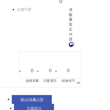
단
소장기관
국
립
중
앙
도
서
관
0
0
0
상세조회
다운로드
내보내기
복사/대출신청
인용하기