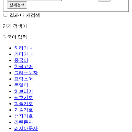
상세검색
결과 내 재검색
인기 검색어
다국어 입력
히라가나
가타카나
중국어
한글고어
그리스문자
프랑스어
독일어
히브리어
괄호기호
학술기호
기술기호
첨자기호
라틴문자
러시아문자