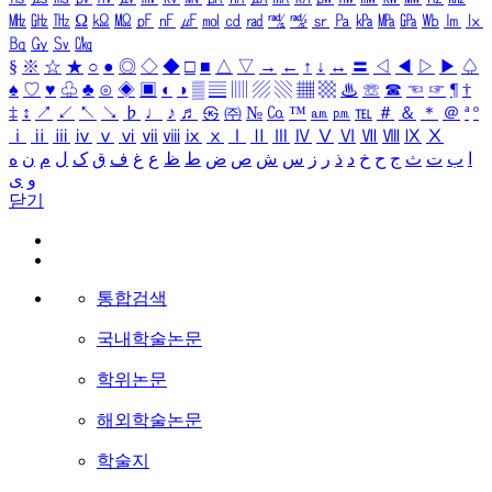
㎒
㎓
㎔
Ω
㏀
㏁
㎊
㎋
㎌
㏖
㏅
㎭
㎮
㎯
㏛
㎩
㎪
㎫
㎬
㏝
㏐
㏓
㏃
㏉
㏜
㏆
§
※
☆
★
○
●
◎
◇
◆
□
■
△
▽
→
←
↑
↓
↔
〓
◁
◀
▷
▶
♤
♠
♡
♥
♧
♣
⊙
◈
▣
◐
◑
▒
▤
▥
▨
▧
▦
▩
♨
☏
☎
☜
☞
¶
†
‡
↕
↗
↙
↖
↘
♭
♩
♪
♬
㉿
㈜
№
㏇
™
㏂
㏘
℡
＃
＆
＊
＠
ª
º
ⅰ
ⅱ
ⅲ
ⅳ
ⅴ
ⅵ
ⅶ
ⅷ
ⅸ
ⅹ
Ⅰ
Ⅱ
Ⅲ
Ⅳ
Ⅴ
Ⅵ
Ⅶ
Ⅷ
Ⅸ
Ⅹ
ا
ب
ت
ث
ج
ح
خ
د
ذ
ر
ز
س
ش
ص
ض
ط
ظ
ع
غ
ف
ق
ک
ل
م
ن
ه
و
ی
닫기
통합검색
국내학술논문
학위논문
해외학술논문
학술지