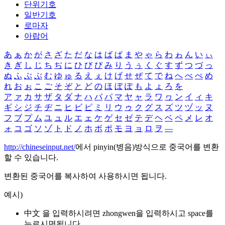
단위기호
일반기호
로마자
아랍어
あ
ぁ
か
が
さ
ざ
た
だ
な
は
ば
ぱ
ま
や
ゃ
ら
わ
ゎ
ん
い
ぃ
き
ぎ
し
じ
ち
ぢ
に
ひ
び
ぴ
み
り
う
ぅ
く
ぐ
す
ず
つ
づ
っ
ぬ
ふ
ぶ
ぷ
む
ゆ
ゅ
る
え
ぇ
け
げ
せ
ぜ
て
で
ね
へ
べ
ぺ
め
れ
お
ぉ
こ
ご
そ
ぞ
と
ど
の
ほ
ぼ
ぽ
も
よ
ょ
ろ
を
ア
ァ
カ
サ
ザ
タ
ダ
ナ
ハ
バ
パ
マ
ヤ
ャ
ラ
ワ
ヮ
ン
イ
ィ
キ
ギ
シ
ジ
チ
ヂ
ニ
ヒ
ビ
ピ
ミ
リ
ウ
ゥ
ク
グ
ス
ズ
ツ
ヅ
ッ
ヌ
フ
ブ
プ
ム
ユ
ュ
ル
エ
ェ
ケ
ゲ
セ
ゼ
テ
デ
ヘ
ベ
ペ
メ
レ
オ
ォ
コ
ゴ
ソ
ゾ
ト
ド
ノ
ホ
ボ
ポ
モ
ヨ
ョ
ロ
ヲ
―
http://chineseinput.net/
에서 pinyin(병음)방식으로 중국어를 변환
할 수 있습니다.
변환된 중국어를 복사하여 사용하시면 됩니다.
예시)
中文 을 입력하시려면
zhongwen
을 입력하시고 space를
누르시면됩니다.