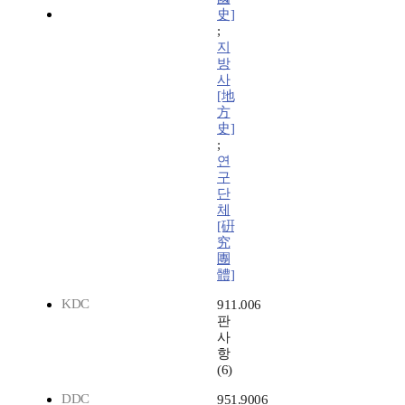
史]
;
지
방
사
[地
方
史]
;
연
구
단
체
[硏
究
團
體]
KDC
911.006
판
사
항
(6)
DDC
951.9006