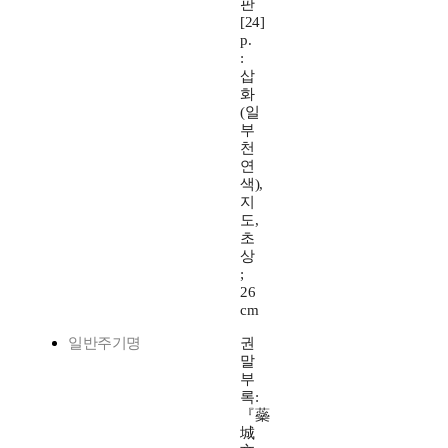
판
[24]
p.
:
삽
화
(일
부
천
연
색),
지
도,
초
상
;
26
cm
일반주기명
권
말
부
록:
『蘂
城