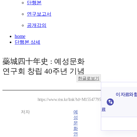
단행본
연구보고서
공개강의
home
단행본 상세
蘂城四十年史 : 예성문화
연구회 창립 40주년 기념
한글로보기
이 자료와 함
https://www.riss.kr/link?id=M15547795
료
저자
예
성
문
화
연