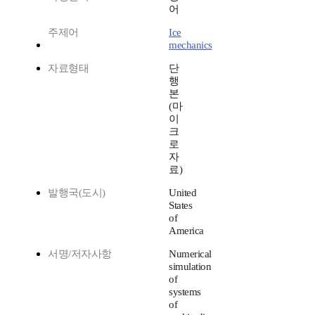
어
주제어
Ice
mechanics
자료형태
단
행
본
(마
이
크
로
자
료)
발행국(도시)
United
States
of
America
서명/저자사항
Numerical
simulation
of
systems
of