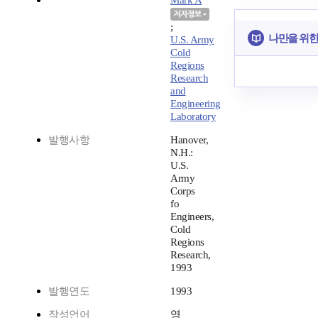
Mark A
;
나만을 위한
U.S. Army
Cold
Regions
Research
and
Engineering
Laboratory
발행사항
Hanover,
N.H.:
U.S.
Army
Corps
fo
Engineers,
Cold
Regions
Research,
1993
발행연도
1993
작성언어
영