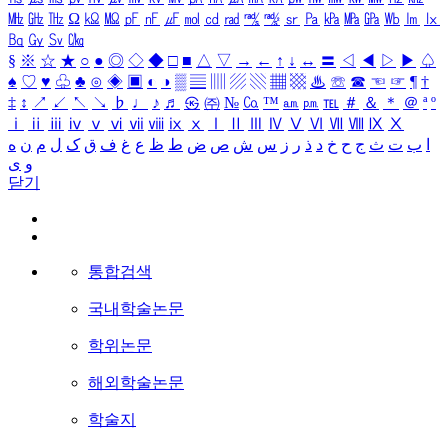
㎒
㎓
㎔
Ω
㏀
㏁
㎊
㎋
㎌
㏖
㏅
㎭
㎮
㎯
㏛
㎩
㎪
㎫
㎬
㏝
㏐
㏓
㏃
㏉
㏜
㏆
§
※
☆
★
○
●
◎
◇
◆
□
■
△
▽
→
←
↑
↓
↔
〓
◁
◀
▷
▶
♤
♠
♡
♥
♧
♣
⊙
◈
▣
◐
◑
▒
▤
▥
▨
▧
▦
▩
♨
☏
☎
☜
☞
¶
†
‡
↕
↗
↙
↖
↘
♭
♩
♪
♬
㉿
㈜
№
㏇
™
㏂
㏘
℡
＃
＆
＊
＠
ª
º
ⅰ
ⅱ
ⅲ
ⅳ
ⅴ
ⅵ
ⅶ
ⅷ
ⅸ
ⅹ
Ⅰ
Ⅱ
Ⅲ
Ⅳ
Ⅴ
Ⅵ
Ⅶ
Ⅷ
Ⅸ
Ⅹ
ا
ب
ت
ث
ج
ح
خ
د
ذ
ر
ز
س
ش
ص
ض
ط
ظ
ع
غ
ف
ق
ک
ل
م
ن
ه
و
ی
닫기
통합검색
국내학술논문
학위논문
해외학술논문
학술지