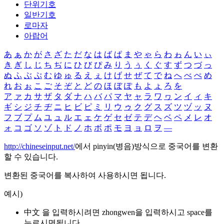
단위기호
일반기호
로마자
아랍어
あ
ぁ
か
が
さ
ざ
た
だ
な
は
ば
ぱ
ま
や
ゃ
ら
わ
ゎ
ん
い
ぃ
き
ぎ
し
じ
ち
ぢ
に
ひ
び
ぴ
み
り
う
ぅ
く
ぐ
す
ず
つ
づ
っ
ぬ
ふ
ぶ
ぷ
む
ゆ
ゅ
る
え
ぇ
け
げ
せ
ぜ
て
で
ね
へ
べ
ぺ
め
れ
お
ぉ
こ
ご
そ
ぞ
と
ど
の
ほ
ぼ
ぽ
も
よ
ょ
ろ
を
ア
ァ
カ
サ
ザ
タ
ダ
ナ
ハ
バ
パ
マ
ヤ
ャ
ラ
ワ
ヮ
ン
イ
ィ
キ
ギ
シ
ジ
チ
ヂ
ニ
ヒ
ビ
ピ
ミ
リ
ウ
ゥ
ク
グ
ス
ズ
ツ
ヅ
ッ
ヌ
フ
ブ
プ
ム
ユ
ュ
ル
エ
ェ
ケ
ゲ
セ
ゼ
テ
デ
ヘ
ベ
ペ
メ
レ
オ
ォ
コ
ゴ
ソ
ゾ
ト
ド
ノ
ホ
ボ
ポ
モ
ヨ
ョ
ロ
ヲ
―
http://chineseinput.net/
에서 pinyin(병음)방식으로 중국어를 변환
할 수 있습니다.
변환된 중국어를 복사하여 사용하시면 됩니다.
예시)
中文 을 입력하시려면
zhongwen
을 입력하시고 space를
누르시면됩니다.