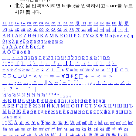
北京 을 입력하시려면
beijing
을 입력하시고 space를 누르
시면 됩니다.
ㅥ
ㅦ
ㅧ
ㅨ
ㅩ
ㅪ
ㅫ
ㅬ
ㅭ
ㅮ
ㅯ
ㅰ
ㅱ
ㅲ
ㅳ
ㅴ
ㅵ
ㅶ
ㅷ
ㅸ
ㅹ
ㅺ
ㅻ
ㅼ
ㅽ
ㅾ
ㅿ
ㆀ
ㆁ
ㆂ
ㆃ
ㆄ
ㆅ
ㆆ
ㆇ
ㆈ
ㆉ
ㆊ
ㆋ
ㆌ
ㆍ
ㆎ
Α
Β
Γ
Δ
Ε
Ζ
Η
Θ
Ι
Κ
Λ
Μ
Ν
Ξ
Ο
Π
Ρ
Σ
Τ
Υ
Φ
Χ
Ψ
Ω
α
β
γ
δ
ε
ζ
η
θ
ι
κ
λ
μ
ν
ξ
ο
π
ρ
σ
τ
υ
φ
χ
ψ
ω
á
à
Á
À
é
è
É
È
ç
Ç
ê
Ä
Ö
Ü
ä
ö
ü
ß
ְ
ֳ
ֲ
ֱ
ָ
ַ
ֵ
ֶ
ִ
ֹ
ּ
ֻ
ׂ
ׁ
ּ
ב
ה
נ
מ
צ
ת
ץ
ש
ד
ג
כ
ע
י
ח
ל
ך
ף
ק
ר
א
ט
ו
ן
ם
פ
‘
’
“
”
〔
〕
〈
〉
「
」
『
』
【
】
＂
（
）
［
］
｛
｝
±
×
÷
≠
≤
≥
∞
∴
♂
♀
∠
⊥
⌒
∂
∇
≡
≒
≪
≫
√
∽
∝
∵
∫
∬
∈
∋
⊆
⊇
⊂
⊃
∪
∩
∧
∨
￢
⇒
⇔
∀
∃
∮
∑
∏
＋
－
＜
＝
＞
、
。
·
‥
…
¨
〃
―
∥
＼
∼
´
～
ˇ
˘
˝
˚
˙
¸
˛
¡
¿
ː
！
＇
，
．
／
：
；
？
＾
＿
｀
｜
½
⅓
⅔
¼
¾
⅛
⅜
⅝
⅞
¹
²
³
⁴
ⁿ
₁
₂
₃
₄
Æ
Ð
Ħ
Ĳ
Ł
Ø
Œ
Þ
Ŧ
Ŋ
æ
đ
ð
ħ
ı
ĳ
ĸ
ŀ
ł
ø
œ
ß
þ
ŧ
ŋ
ŉ
А
Б
В
Г
Д
Е
Ё
Ж
З
И
Й
К
Л
М
Н
О
П
Р
С
Т
У
Ф
Х
Ц
Ч
Ш
Щ
Ъ
Ы
Ь
Э
Ю
Я
а
б
в
г
д
е
ё
ж
з
и
й
к
л
м
н
о
п
р
с
т
у
ф
х
ц
ч
ш
щ
ъ
ы
ь
э
ю
я
′
″
℃
Å
￠
￡
￥
¤
℉
‰
＄
％
Ｆ
￦
㎕
㎖
㎗
ℓ
㎘
㏄
㎣
㎤
㎥
㎦
㎙
㎚
㎛
㎜
㎝
㎞
㎟
㎠
㎡
㎢
㏊
㎍
㎎
㎏
㏏
㎈
㎉
㏈
㎧
㎨
㎰
㎱
㎲
㎳
㎴
㎵
㎶
㎷
㎸
㎹
㎀
㎁
㎂
㎃
㎄
㎺
㎻
㎽
㎾
㎿
㎐
㎑