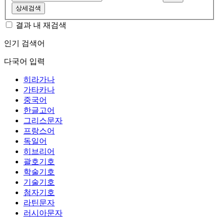
상세검색
결과 내 재검색
인기 검색어
다국어 입력
히라가나
가타카나
중국어
한글고어
그리스문자
프랑스어
독일어
히브리어
괄호기호
학술기호
기술기호
첨자기호
라틴문자
러시아문자