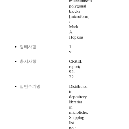
multitudinous
polygonal
blocks
[microform]
/
Mark
A.
Hopkins
형태사항
1
v
총서사항
CRREL
report;
92-
22
일반주기명
Distributed
to
depository
libraries
in
microfiche.
Shipping
list
no.: