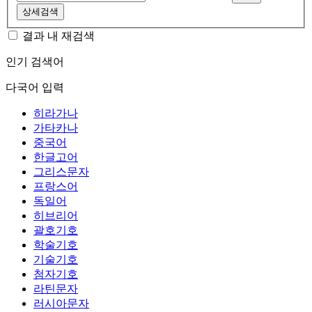
상세검색
결과 내 재검색
인기 검색어
다국어 입력
히라가나
가타카나
중국어
한글고어
그리스문자
프랑스어
독일어
히브리어
괄호기호
학술기호
기술기호
첨자기호
라틴문자
러시아문자