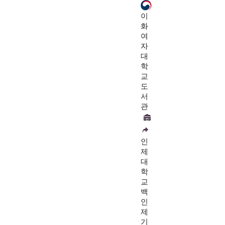
이
화
여
자
대
학
교
도
서
관
인
제
대
학
교
백
인
제
기