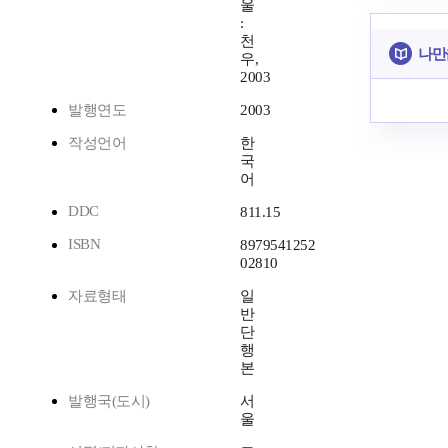
울
:
천
나만
우,
2003
발행연도
2003
작성언어
한
국
어
DDC
811.15
ISBN
8979541252
02810
자료형태
일
반
단
행
본
발행국(도시)
서
울