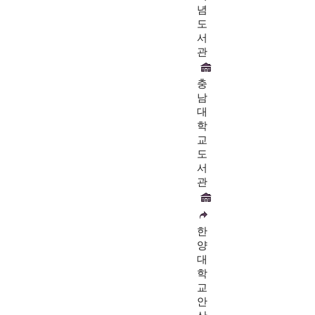
념
도
서
관
충
남
대
학
교
도
서
관
한
양
대
학
교
안