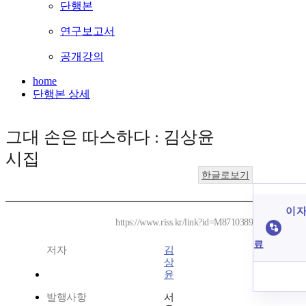
단행본
연구보고서
공개강의
home
단행본 상세
그대 손은 따스하다 : 김상윤
시집
한글로보기
이 자
https://www.riss.kr/link?id=M8710389
료
저자
김
상
윤
발행사항
서