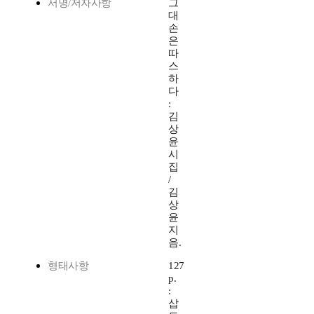
서명/저자사항
그
대
손
은
따
스
하
다
:
김
상
윤
시
집
/
김
상
윤
지
음.
형태사항
127
p.
:
삽