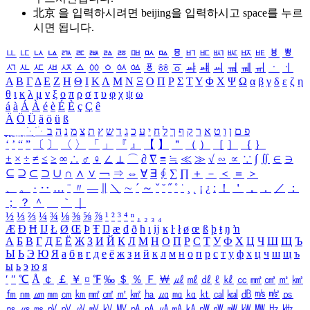
北京 을 입력하시려면
beijing
을 입력하시고 space를 누르
시면 됩니다.
ㅥ
ㅦ
ㅧ
ㅨ
ㅩ
ㅪ
ㅫ
ㅬ
ㅭ
ㅮ
ㅯ
ㅰ
ㅱ
ㅲ
ㅳ
ㅴ
ㅵ
ㅶ
ㅷ
ㅸ
ㅹ
ㅺ
ㅻ
ㅼ
ㅽ
ㅾ
ㅿ
ㆀ
ㆁ
ㆂ
ㆃ
ㆄ
ㆅ
ㆆ
ㆇ
ㆈ
ㆉ
ㆊ
ㆋ
ㆌ
ㆍ
ㆎ
Α
Β
Γ
Δ
Ε
Ζ
Η
Θ
Ι
Κ
Λ
Μ
Ν
Ξ
Ο
Π
Ρ
Σ
Τ
Υ
Φ
Χ
Ψ
Ω
α
β
γ
δ
ε
ζ
η
θ
ι
κ
λ
μ
ν
ξ
ο
π
ρ
σ
τ
υ
φ
χ
ψ
ω
á
à
Á
À
é
è
É
È
ç
Ç
ê
Ä
Ö
Ü
ä
ö
ü
ß
ְ
ֳ
ֲ
ֱ
ָ
ַ
ֵ
ֶ
ִ
ֹ
ּ
ֻ
ׂ
ׁ
ּ
ב
ה
נ
מ
צ
ת
ץ
ש
ד
ג
כ
ע
י
ח
ל
ך
ף
ק
ר
א
ט
ו
ן
ם
פ
‘
’
“
”
〔
〕
〈
〉
「
」
『
』
【
】
＂
（
）
［
］
｛
｝
±
×
÷
≠
≤
≥
∞
∴
♂
♀
∠
⊥
⌒
∂
∇
≡
≒
≪
≫
√
∽
∝
∵
∫
∬
∈
∋
⊆
⊇
⊂
⊃
∪
∩
∧
∨
￢
⇒
⇔
∀
∃
∮
∑
∏
＋
－
＜
＝
＞
、
。
·
‥
…
¨
〃
―
∥
＼
∼
´
～
ˇ
˘
˝
˚
˙
¸
˛
¡
¿
ː
！
＇
，
．
／
：
；
？
＾
＿
｀
｜
½
⅓
⅔
¼
¾
⅛
⅜
⅝
⅞
¹
²
³
⁴
ⁿ
₁
₂
₃
₄
Æ
Ð
Ħ
Ĳ
Ł
Ø
Œ
Þ
Ŧ
Ŋ
æ
đ
ð
ħ
ı
ĳ
ĸ
ŀ
ł
ø
œ
ß
þ
ŧ
ŋ
ŉ
А
Б
В
Г
Д
Е
Ё
Ж
З
И
Й
К
Л
М
Н
О
П
Р
С
Т
У
Ф
Х
Ц
Ч
Ш
Щ
Ъ
Ы
Ь
Э
Ю
Я
а
б
в
г
д
е
ё
ж
з
и
й
к
л
м
н
о
п
р
с
т
у
ф
х
ц
ч
ш
щ
ъ
ы
ь
э
ю
я
′
″
℃
Å
￠
￡
￥
¤
℉
‰
＄
％
Ｆ
￦
㎕
㎖
㎗
ℓ
㎘
㏄
㎣
㎤
㎥
㎦
㎙
㎚
㎛
㎜
㎝
㎞
㎟
㎠
㎡
㎢
㏊
㎍
㎎
㎏
㏏
㎈
㎉
㏈
㎧
㎨
㎰
㎱
㎲
㎳
㎴
㎵
㎶
㎷
㎸
㎹
㎀
㎁
㎂
㎃
㎄
㎺
㎻
㎽
㎾
㎿
㎐
㎑