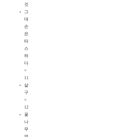
것
그
대
손
은
따
스
하
다
=
11
살
구
=
12
꽃
나
무
옆