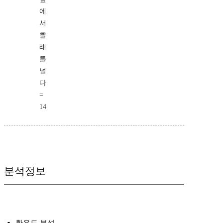
에
서
빨
래
를
널
다
=
14
분석정보
활용도 분석