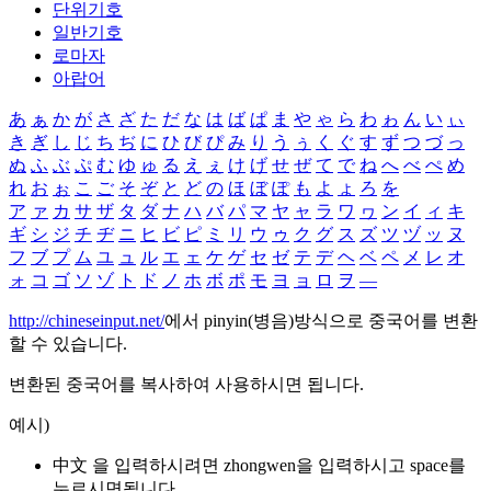
단위기호
일반기호
로마자
아랍어
あ
ぁ
か
が
さ
ざ
た
だ
な
は
ば
ぱ
ま
や
ゃ
ら
わ
ゎ
ん
い
ぃ
き
ぎ
し
じ
ち
ぢ
に
ひ
び
ぴ
み
り
う
ぅ
く
ぐ
す
ず
つ
づ
っ
ぬ
ふ
ぶ
ぷ
む
ゆ
ゅ
る
え
ぇ
け
げ
せ
ぜ
て
で
ね
へ
べ
ぺ
め
れ
お
ぉ
こ
ご
そ
ぞ
と
ど
の
ほ
ぼ
ぽ
も
よ
ょ
ろ
を
ア
ァ
カ
サ
ザ
タ
ダ
ナ
ハ
バ
パ
マ
ヤ
ャ
ラ
ワ
ヮ
ン
イ
ィ
キ
ギ
シ
ジ
チ
ヂ
ニ
ヒ
ビ
ピ
ミ
リ
ウ
ゥ
ク
グ
ス
ズ
ツ
ヅ
ッ
ヌ
フ
ブ
プ
ム
ユ
ュ
ル
エ
ェ
ケ
ゲ
セ
ゼ
テ
デ
ヘ
ベ
ペ
メ
レ
オ
ォ
コ
ゴ
ソ
ゾ
ト
ド
ノ
ホ
ボ
ポ
モ
ヨ
ョ
ロ
ヲ
―
http://chineseinput.net/
에서 pinyin(병음)방식으로 중국어를 변환
할 수 있습니다.
변환된 중국어를 복사하여 사용하시면 됩니다.
예시)
中文 을 입력하시려면
zhongwen
을 입력하시고 space를
누르시면됩니다.