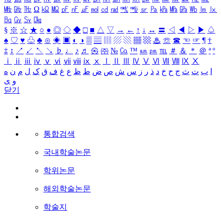
㎒
㎓
㎔
Ω
㏀
㏁
㎊
㎋
㎌
㏖
㏅
㎭
㎮
㎯
㏛
㎩
㎪
㎫
㎬
㏝
㏐
㏓
㏃
㏉
㏜
㏆
§
※
☆
★
○
●
◎
◇
◆
□
■
△
▽
→
←
↑
↓
↔
〓
◁
◀
▷
▶
♤
♠
♡
♥
♧
♣
⊙
◈
▣
◐
◑
▒
▤
▥
▨
▧
▦
▩
♨
☏
☎
☜
☞
¶
†
‡
↕
↗
↙
↖
↘
♭
♩
♪
♬
㉿
㈜
№
㏇
™
㏂
㏘
℡
＃
＆
＊
＠
ª
º
ⅰ
ⅱ
ⅲ
ⅳ
ⅴ
ⅵ
ⅶ
ⅷ
ⅸ
ⅹ
Ⅰ
Ⅱ
Ⅲ
Ⅳ
Ⅴ
Ⅵ
Ⅶ
Ⅷ
Ⅸ
Ⅹ
ا
ب
ت
ث
ج
ح
خ
د
ذ
ر
ز
س
ش
ص
ض
ط
ظ
ع
غ
ف
ق
ک
ل
م
ن
ه
و
ی
닫기
통합검색
국내학술논문
학위논문
해외학술논문
학술지