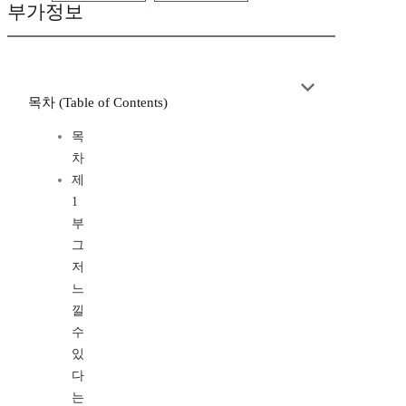
부가정보
목차 (Table of Contents)
목
차
제
1
부
그
저
느
낄
수
있
다
는