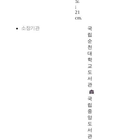
도
;
21
cm.
소장기관
국
립
순
천
대
학
교
도
서
관
국
립
중
앙
도
서
관