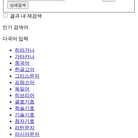
상세검색
결과 내 재검색
인기 검색어
다국어 입력
히라가나
가타카나
중국어
한글고어
그리스문자
프랑스어
독일어
히브리어
괄호기호
학술기호
기술기호
첨자기호
라틴문자
러시아문자