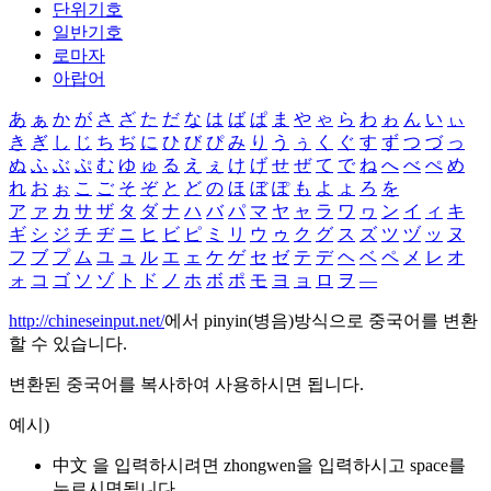
단위기호
일반기호
로마자
아랍어
あ
ぁ
か
が
さ
ざ
た
だ
な
は
ば
ぱ
ま
や
ゃ
ら
わ
ゎ
ん
い
ぃ
き
ぎ
し
じ
ち
ぢ
に
ひ
び
ぴ
み
り
う
ぅ
く
ぐ
す
ず
つ
づ
っ
ぬ
ふ
ぶ
ぷ
む
ゆ
ゅ
る
え
ぇ
け
げ
せ
ぜ
て
で
ね
へ
べ
ぺ
め
れ
お
ぉ
こ
ご
そ
ぞ
と
ど
の
ほ
ぼ
ぽ
も
よ
ょ
ろ
を
ア
ァ
カ
サ
ザ
タ
ダ
ナ
ハ
バ
パ
マ
ヤ
ャ
ラ
ワ
ヮ
ン
イ
ィ
キ
ギ
シ
ジ
チ
ヂ
ニ
ヒ
ビ
ピ
ミ
リ
ウ
ゥ
ク
グ
ス
ズ
ツ
ヅ
ッ
ヌ
フ
ブ
プ
ム
ユ
ュ
ル
エ
ェ
ケ
ゲ
セ
ゼ
テ
デ
ヘ
ベ
ペ
メ
レ
オ
ォ
コ
ゴ
ソ
ゾ
ト
ド
ノ
ホ
ボ
ポ
モ
ヨ
ョ
ロ
ヲ
―
http://chineseinput.net/
에서 pinyin(병음)방식으로 중국어를 변환
할 수 있습니다.
변환된 중국어를 복사하여 사용하시면 됩니다.
예시)
中文 을 입력하시려면
zhongwen
을 입력하시고 space를
누르시면됩니다.