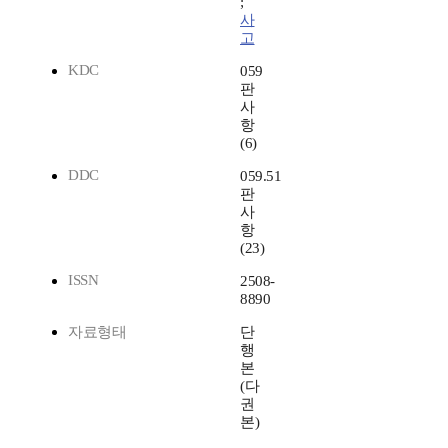
;
사
고
KDC
059
판
사
항
(6)
DDC
059.51
판
사
항
(23)
ISSN
2508-
8890
자료형태
단
행
본
(다
권
본)