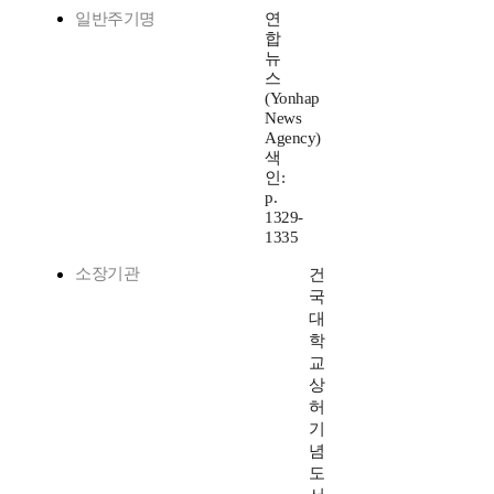
일반주기명
연
합
뉴
스
(Yonhap
News
Agency)
색
인:
p.
1329-
1335
소장기관
건
국
대
학
교
상
허
기
념
도