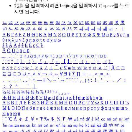
北京 을 입력하시려면
beijing
을 입력하시고 space를 누르
시면 됩니다.
ㅥ
ㅦ
ㅧ
ㅨ
ㅩ
ㅪ
ㅫ
ㅬ
ㅭ
ㅮ
ㅯ
ㅰ
ㅱ
ㅲ
ㅳ
ㅴ
ㅵ
ㅶ
ㅷ
ㅸ
ㅹ
ㅺ
ㅻ
ㅼ
ㅽ
ㅾ
ㅿ
ㆀ
ㆁ
ㆂ
ㆃ
ㆄ
ㆅ
ㆆ
ㆇ
ㆈ
ㆉ
ㆊ
ㆋ
ㆌ
ㆍ
ㆎ
Α
Β
Γ
Δ
Ε
Ζ
Η
Θ
Ι
Κ
Λ
Μ
Ν
Ξ
Ο
Π
Ρ
Σ
Τ
Υ
Φ
Χ
Ψ
Ω
α
β
γ
δ
ε
ζ
η
θ
ι
κ
λ
μ
ν
ξ
ο
π
ρ
σ
τ
υ
φ
χ
ψ
ω
á
à
Á
À
é
è
É
È
ç
Ç
ê
Ä
Ö
Ü
ä
ö
ü
ß
ְ
ֳ
ֲ
ֱ
ָ
ַ
ֵ
ֶ
ִ
ֹ
ּ
ֻ
ׂ
ׁ
ּ
ב
ה
נ
מ
צ
ת
ץ
ש
ד
ג
כ
ע
י
ח
ל
ך
ף
ק
ר
א
ט
ו
ן
ם
פ
‘
’
“
”
〔
〕
〈
〉
「
」
『
』
【
】
＂
（
）
［
］
｛
｝
±
×
÷
≠
≤
≥
∞
∴
♂
♀
∠
⊥
⌒
∂
∇
≡
≒
≪
≫
√
∽
∝
∵
∫
∬
∈
∋
⊆
⊇
⊂
⊃
∪
∩
∧
∨
￢
⇒
⇔
∀
∃
∮
∑
∏
＋
－
＜
＝
＞
、
。
·
‥
…
¨
〃
―
∥
＼
∼
´
～
ˇ
˘
˝
˚
˙
¸
˛
¡
¿
ː
！
＇
，
．
／
：
；
？
＾
＿
｀
｜
½
⅓
⅔
¼
¾
⅛
⅜
⅝
⅞
¹
²
³
⁴
ⁿ
₁
₂
₃
₄
Æ
Ð
Ħ
Ĳ
Ł
Ø
Œ
Þ
Ŧ
Ŋ
æ
đ
ð
ħ
ı
ĳ
ĸ
ŀ
ł
ø
œ
ß
þ
ŧ
ŋ
ŉ
А
Б
В
Г
Д
Е
Ё
Ж
З
И
Й
К
Л
М
Н
О
П
Р
С
Т
У
Ф
Х
Ц
Ч
Ш
Щ
Ъ
Ы
Ь
Э
Ю
Я
а
б
в
г
д
е
ё
ж
з
и
й
к
л
м
н
о
п
р
с
т
у
ф
х
ц
ч
ш
щ
ъ
ы
ь
э
ю
я
′
″
℃
Å
￠
￡
￥
¤
℉
‰
＄
％
Ｆ
￦
㎕
㎖
㎗
ℓ
㎘
㏄
㎣
㎤
㎥
㎦
㎙
㎚
㎛
㎜
㎝
㎞
㎟
㎠
㎡
㎢
㏊
㎍
㎎
㎏
㏏
㎈
㎉
㏈
㎧
㎨
㎰
㎱
㎲
㎳
㎴
㎵
㎶
㎷
㎸
㎹
㎀
㎁
㎂
㎃
㎄
㎺
㎻
㎽
㎾
㎿
㎐
㎑