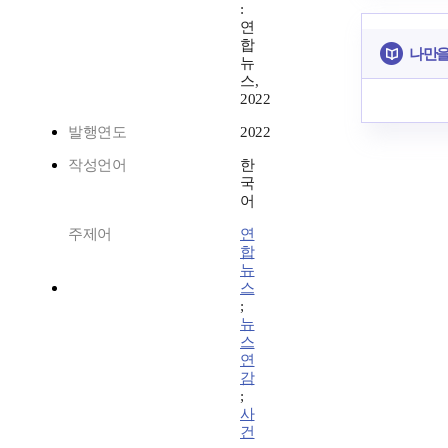
:
연
합
나만을
뉴
스,
2022
발행연도
2022
작성언어
한
국
어
주제어
연
합
뉴
스
;
뉴
스
연
감
;
사
건