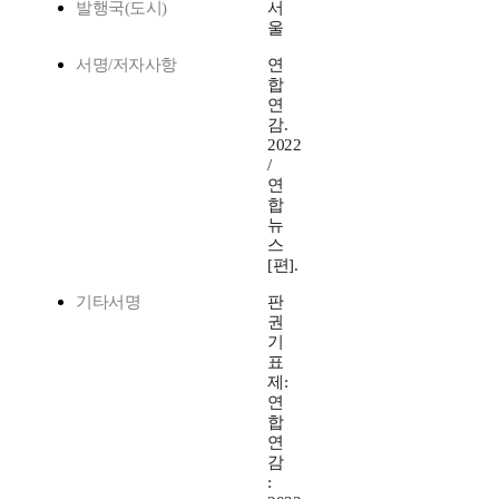
발행국(도시)
서
울
서명/저자사항
연
합
연
감.
2022
/
연
합
뉴
스
[편].
기타서명
판
권
기
표
제:
연
합
연
감
: