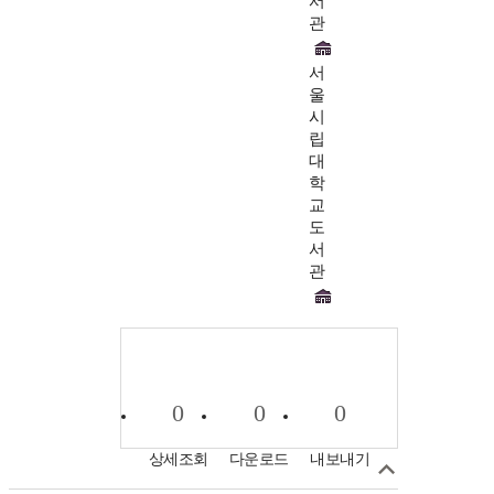
서
관
서
울
시
립
대
학
교
도
서
관
0
0
0
상세조회
다운로드
내보내기