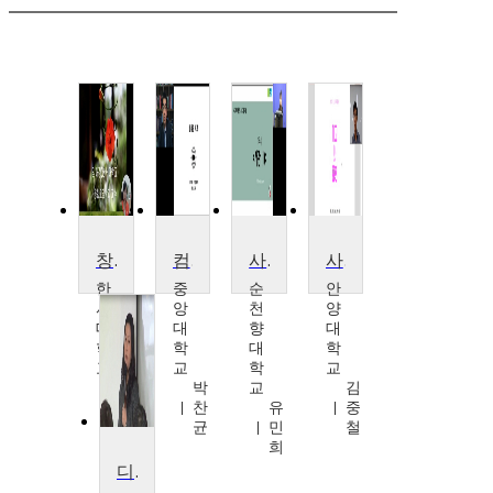
창의적사고와 설계
컴퓨팅적 사고와 문제해결
사고력이론 및 프로그램 개발
사고와 표현
한
중
순
안
서
앙
천
양
대
대
향
대
학
학
대
학
교
교
학
교
양
박
교
김
애
찬
유
중
경
균
민
철
희
디자인사고와 창의적 문제해결