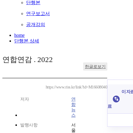
단행본
연구보고서
공개강의
home
단행본 상세
연합연감 . 2022
한글로보기
https://www.riss.kr/link?id=M16608040
이 자료
저자
연
합
료
뉴
스
발행사항
서
울