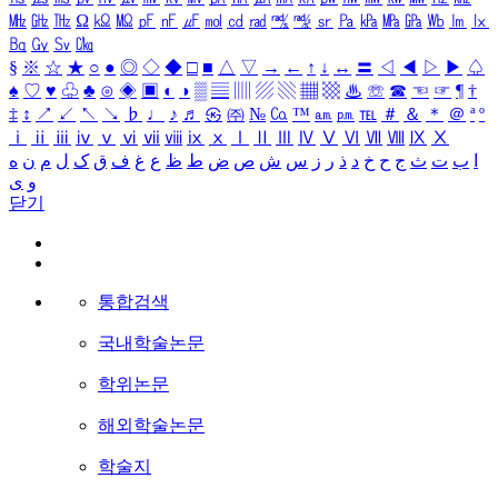
㎒
㎓
㎔
Ω
㏀
㏁
㎊
㎋
㎌
㏖
㏅
㎭
㎮
㎯
㏛
㎩
㎪
㎫
㎬
㏝
㏐
㏓
㏃
㏉
㏜
㏆
§
※
☆
★
○
●
◎
◇
◆
□
■
△
▽
→
←
↑
↓
↔
〓
◁
◀
▷
▶
♤
♠
♡
♥
♧
♣
⊙
◈
▣
◐
◑
▒
▤
▥
▨
▧
▦
▩
♨
☏
☎
☜
☞
¶
†
‡
↕
↗
↙
↖
↘
♭
♩
♪
♬
㉿
㈜
№
㏇
™
㏂
㏘
℡
＃
＆
＊
＠
ª
º
ⅰ
ⅱ
ⅲ
ⅳ
ⅴ
ⅵ
ⅶ
ⅷ
ⅸ
ⅹ
Ⅰ
Ⅱ
Ⅲ
Ⅳ
Ⅴ
Ⅵ
Ⅶ
Ⅷ
Ⅸ
Ⅹ
ا
ب
ت
ث
ج
ح
خ
د
ذ
ر
ز
س
ش
ص
ض
ط
ظ
ع
غ
ف
ق
ک
ل
م
ن
ه
و
ی
닫기
통합검색
국내학술논문
학위논문
해외학술논문
학술지