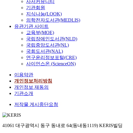
사서커뮤니티
기관회원
지식나눔(LOOK)
의학전자도서관(MEDLIS)
유관기관 사이트
교육부(MOE)
국립장애인도서관(NLD)
국립중앙도서관(NL)
국회도서관(NAL)
연구윤리정보포털(CRE)
사이언스온 (ScienceON)
이용약관
개인정보처리방침
개인정보 재동의
기관소개
저작물 게시중단요청
41061 대구광역시 동구 동내로 64(동내동1119) KERIS빌딩