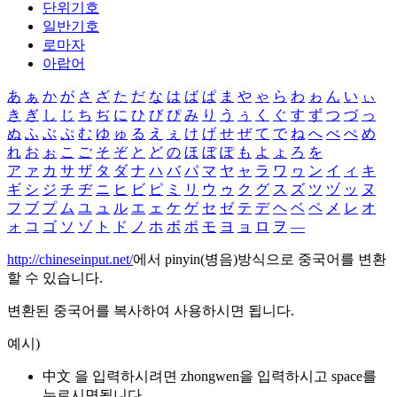
단위기호
일반기호
로마자
아랍어
あ
ぁ
か
が
さ
ざ
た
だ
な
は
ば
ぱ
ま
や
ゃ
ら
わ
ゎ
ん
い
ぃ
き
ぎ
し
じ
ち
ぢ
に
ひ
び
ぴ
み
り
う
ぅ
く
ぐ
す
ず
つ
づ
っ
ぬ
ふ
ぶ
ぷ
む
ゆ
ゅ
る
え
ぇ
け
げ
せ
ぜ
て
で
ね
へ
べ
ぺ
め
れ
お
ぉ
こ
ご
そ
ぞ
と
ど
の
ほ
ぼ
ぽ
も
よ
ょ
ろ
を
ア
ァ
カ
サ
ザ
タ
ダ
ナ
ハ
バ
パ
マ
ヤ
ャ
ラ
ワ
ヮ
ン
イ
ィ
キ
ギ
シ
ジ
チ
ヂ
ニ
ヒ
ビ
ピ
ミ
リ
ウ
ゥ
ク
グ
ス
ズ
ツ
ヅ
ッ
ヌ
フ
ブ
プ
ム
ユ
ュ
ル
エ
ェ
ケ
ゲ
セ
ゼ
テ
デ
ヘ
ベ
ペ
メ
レ
オ
ォ
コ
ゴ
ソ
ゾ
ト
ド
ノ
ホ
ボ
ポ
モ
ヨ
ョ
ロ
ヲ
―
http://chineseinput.net/
에서 pinyin(병음)방식으로 중국어를 변환
할 수 있습니다.
변환된 중국어를 복사하여 사용하시면 됩니다.
예시)
中文 을 입력하시려면
zhongwen
을 입력하시고 space를
누르시면됩니다.