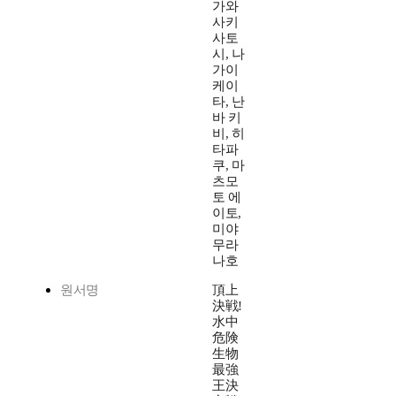
가와
사키
사토
시, 나
가이
케이
타, 난
바 키
비, 히
타파
쿠, 마
츠모
토 에
이토,
미야
무라
나호
원서명
頂上
決戦!
水中
危険
生物
最強
王決