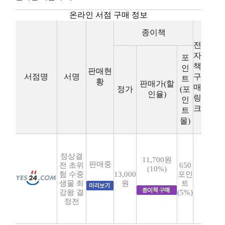
온라인 서점 구매 정보
종이책
전
자
포
책
인
판매현
서점명
서명
구
트
황
판매가(할
매
정가
(포
인율)
링
인
크
트
몰)
정상결
11,700원
판매중
전 초위
650
(10%)
험 수중
13,000
포인
생물 최
원
트
강왕 결
(5%)
정전