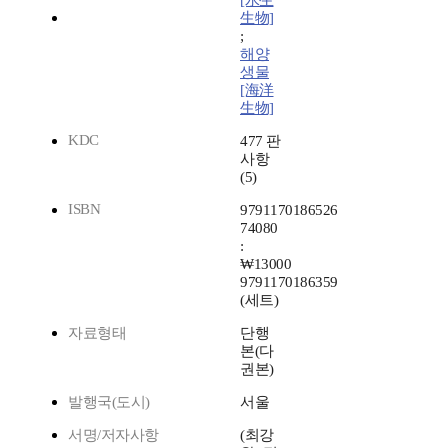
[水生
生物]
;
해양
생물
[海洋
生物]
KDC
477 판
사항
(5)
ISBN
9791170186526
74080
:
₩13000
9791170186359
(세트)
자료형태
단행
본(다
권본)
발행국(도시)
서울
서명/저자사항
(최강