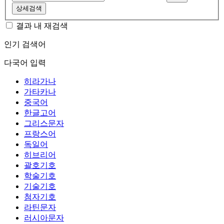
상세검색
결과 내 재검색
인기 검색어
다국어 입력
히라가나
가타카나
중국어
한글고어
그리스문자
프랑스어
독일어
히브리어
괄호기호
학술기호
기술기호
첨자기호
라틴문자
러시아문자