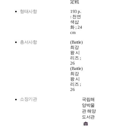
定戦
형태사항
193 p.
: 천연
색삽
화 ; 24
cm
총서사항
(Battle)
최강
왕 시
리즈 ;
26
(Battle)
최강
왕 시
리즈 ;
26
소장기관
국립해
양박물
관 해양
도서관