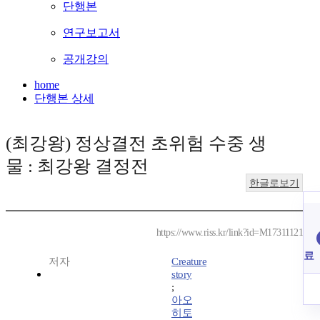
단행본
연구보고서
공개강의
home
단행본 상세
(최강왕) 정상결전 초위험 수중 생
물 : 최강왕 결정전
한글로보기
https://www.riss.kr/link?id=M17311121
료
저자
Creature
story
;
아오
히토