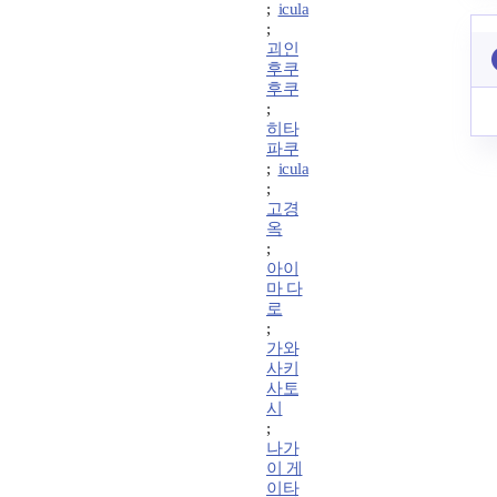
;
icula
;
괴인
후쿠
후쿠
;
히타
파쿠
;
icula
;
고경
옥
;
아이
마 다
로
;
가와
사키
사토
시
;
나가
이 게
이타