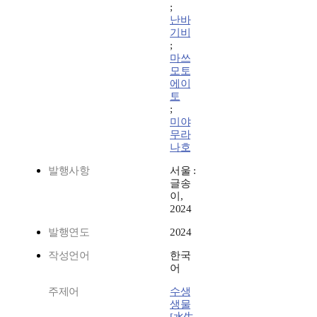
;
난바
기비
;
마쓰
모토
에이
토
;
미야
무라
나호
발행사항
서울 :
글송
이,
2024
발행연도
2024
작성언어
한국
어
주제어
수생
생물