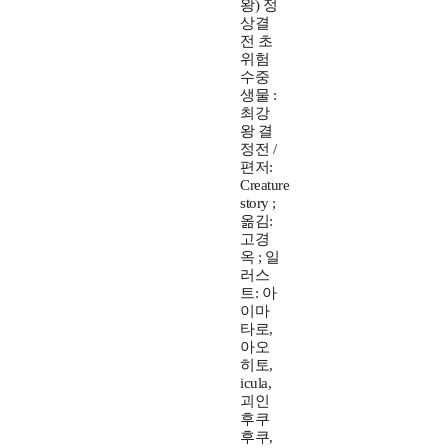
왕) 정
상결
전 초
위험
수중
생물 :
최강
왕 결
정전 /
편저:
Creature
story ;
옮김:
고경
옥 ; 일
러스
트: 아
이마
타로,
아오
히토,
icula,
괴인
후쿠
후쿠,