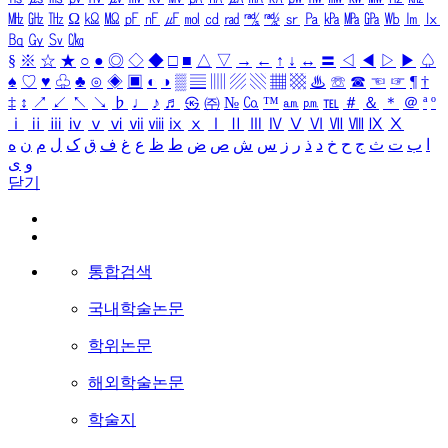
㎒
㎓
㎔
Ω
㏀
㏁
㎊
㎋
㎌
㏖
㏅
㎭
㎮
㎯
㏛
㎩
㎪
㎫
㎬
㏝
㏐
㏓
㏃
㏉
㏜
㏆
§
※
☆
★
○
●
◎
◇
◆
□
■
△
▽
→
←
↑
↓
↔
〓
◁
◀
▷
▶
♤
♠
♡
♥
♧
♣
⊙
◈
▣
◐
◑
▒
▤
▥
▨
▧
▦
▩
♨
☏
☎
☜
☞
¶
†
‡
↕
↗
↙
↖
↘
♭
♩
♪
♬
㉿
㈜
№
㏇
™
㏂
㏘
℡
＃
＆
＊
＠
ª
º
ⅰ
ⅱ
ⅲ
ⅳ
ⅴ
ⅵ
ⅶ
ⅷ
ⅸ
ⅹ
Ⅰ
Ⅱ
Ⅲ
Ⅳ
Ⅴ
Ⅵ
Ⅶ
Ⅷ
Ⅸ
Ⅹ
ا
ب
ت
ث
ج
ح
خ
د
ذ
ر
ز
س
ش
ص
ض
ط
ظ
ع
غ
ف
ق
ک
ل
م
ن
ه
و
ی
닫기
통합검색
국내학술논문
학위논문
해외학술논문
학술지