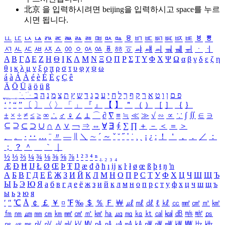
北京 을 입력하시려면
beijing
을 입력하시고 space를 누르
시면 됩니다.
ㅥ
ㅦ
ㅧ
ㅨ
ㅩ
ㅪ
ㅫ
ㅬ
ㅭ
ㅮ
ㅯ
ㅰ
ㅱ
ㅲ
ㅳ
ㅴ
ㅵ
ㅶ
ㅷ
ㅸ
ㅹ
ㅺ
ㅻ
ㅼ
ㅽ
ㅾ
ㅿ
ㆀ
ㆁ
ㆂ
ㆃ
ㆄ
ㆅ
ㆆ
ㆇ
ㆈ
ㆉ
ㆊ
ㆋ
ㆌ
ㆍ
ㆎ
Α
Β
Γ
Δ
Ε
Ζ
Η
Θ
Ι
Κ
Λ
Μ
Ν
Ξ
Ο
Π
Ρ
Σ
Τ
Υ
Φ
Χ
Ψ
Ω
α
β
γ
δ
ε
ζ
η
θ
ι
κ
λ
μ
ν
ξ
ο
π
ρ
σ
τ
υ
φ
χ
ψ
ω
á
à
Á
À
é
è
É
È
ç
Ç
ê
Ä
Ö
Ü
ä
ö
ü
ß
ְ
ֳ
ֲ
ֱ
ָ
ַ
ֵ
ֶ
ִ
ֹ
ּ
ֻ
ׂ
ׁ
ּ
ב
ה
נ
מ
צ
ת
ץ
ש
ד
ג
כ
ע
י
ח
ל
ך
ף
ק
ר
א
ט
ו
ן
ם
פ
‘
’
“
”
〔
〕
〈
〉
「
」
『
』
【
】
＂
（
）
［
］
｛
｝
±
×
÷
≠
≤
≥
∞
∴
♂
♀
∠
⊥
⌒
∂
∇
≡
≒
≪
≫
√
∽
∝
∵
∫
∬
∈
∋
⊆
⊇
⊂
⊃
∪
∩
∧
∨
￢
⇒
⇔
∀
∃
∮
∑
∏
＋
－
＜
＝
＞
、
。
·
‥
…
¨
〃
―
∥
＼
∼
´
～
ˇ
˘
˝
˚
˙
¸
˛
¡
¿
ː
！
＇
，
．
／
：
；
？
＾
＿
｀
｜
½
⅓
⅔
¼
¾
⅛
⅜
⅝
⅞
¹
²
³
⁴
ⁿ
₁
₂
₃
₄
Æ
Ð
Ħ
Ĳ
Ł
Ø
Œ
Þ
Ŧ
Ŋ
æ
đ
ð
ħ
ı
ĳ
ĸ
ŀ
ł
ø
œ
ß
þ
ŧ
ŋ
ŉ
А
Б
В
Г
Д
Е
Ё
Ж
З
И
Й
К
Л
М
Н
О
П
Р
С
Т
У
Ф
Х
Ц
Ч
Ш
Щ
Ъ
Ы
Ь
Э
Ю
Я
а
б
в
г
д
е
ё
ж
з
и
й
к
л
м
н
о
п
р
с
т
у
ф
х
ц
ч
ш
щ
ъ
ы
ь
э
ю
я
′
″
℃
Å
￠
￡
￥
¤
℉
‰
＄
％
Ｆ
￦
㎕
㎖
㎗
ℓ
㎘
㏄
㎣
㎤
㎥
㎦
㎙
㎚
㎛
㎜
㎝
㎞
㎟
㎠
㎡
㎢
㏊
㎍
㎎
㎏
㏏
㎈
㎉
㏈
㎧
㎨
㎰
㎱
㎲
㎳
㎴
㎵
㎶
㎷
㎸
㎹
㎀
㎁
㎂
㎃
㎄
㎺
㎻
㎽
㎾
㎿
㎐
㎑