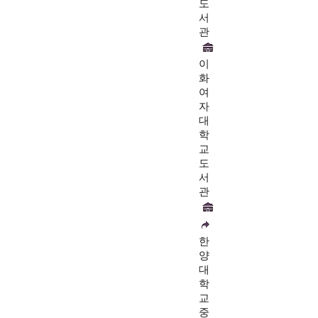
도
서
관
이
화
여
자
대
학
교
도
서
관
한
양
대
학
교
중