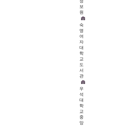
정
보
원
숙
명
여
자
대
학
교
도
서
관
우
석
대
학
교
중
앙