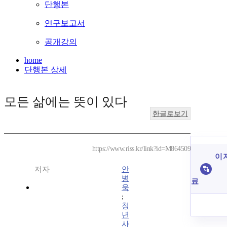
단행본
연구보고서
공개강의
home
단행본 상세
모든 삶에는 뜻이 있다
한글로보기
https://www.riss.kr/link?id=M864509
이 
저자
안
병
료
욱
;
청
년
사