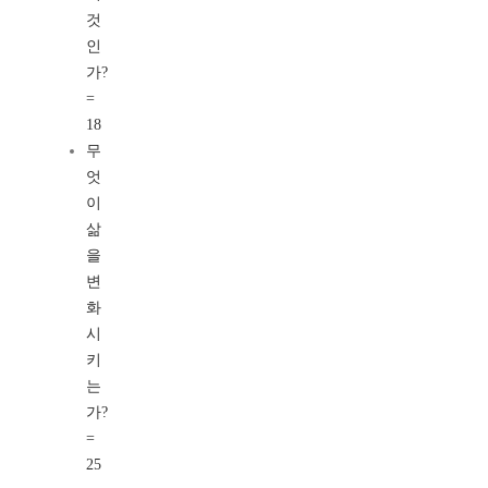
것
인
가?
=
18
무
엇
이
삶
을
변
화
시
키
는
가?
=
25