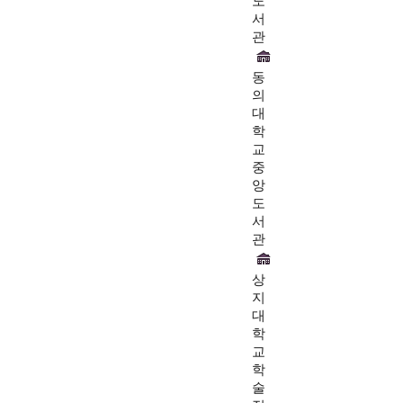
도
서
관
동
의
대
학
교
중
앙
도
서
관
상
지
대
학
교
학
술