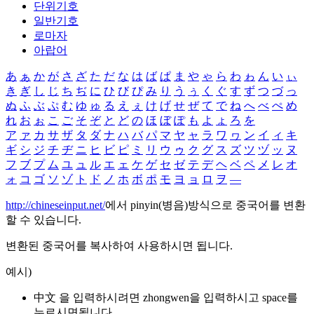
단위기호
일반기호
로마자
아랍어
あ
ぁ
か
が
さ
ざ
た
だ
な
は
ば
ぱ
ま
や
ゃ
ら
わ
ゎ
ん
い
ぃ
き
ぎ
し
じ
ち
ぢ
に
ひ
び
ぴ
み
り
う
ぅ
く
ぐ
す
ず
つ
づ
っ
ぬ
ふ
ぶ
ぷ
む
ゆ
ゅ
る
え
ぇ
け
げ
せ
ぜ
て
で
ね
へ
べ
ぺ
め
れ
お
ぉ
こ
ご
そ
ぞ
と
ど
の
ほ
ぼ
ぽ
も
よ
ょ
ろ
を
ア
ァ
カ
サ
ザ
タ
ダ
ナ
ハ
バ
パ
マ
ヤ
ャ
ラ
ワ
ヮ
ン
イ
ィ
キ
ギ
シ
ジ
チ
ヂ
ニ
ヒ
ビ
ピ
ミ
リ
ウ
ゥ
ク
グ
ス
ズ
ツ
ヅ
ッ
ヌ
フ
ブ
プ
ム
ユ
ュ
ル
エ
ェ
ケ
ゲ
セ
ゼ
テ
デ
ヘ
ベ
ペ
メ
レ
オ
ォ
コ
ゴ
ソ
ゾ
ト
ド
ノ
ホ
ボ
ポ
モ
ヨ
ョ
ロ
ヲ
―
http://chineseinput.net/
에서 pinyin(병음)방식으로 중국어를 변환
할 수 있습니다.
변환된 중국어를 복사하여 사용하시면 됩니다.
예시)
中文 을 입력하시려면
zhongwen
을 입력하시고 space를
누르시면됩니다.