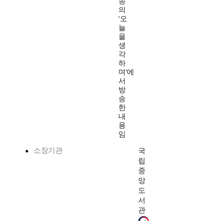
송
의
'오
늘
을
생
각
하
며'에
서
방
송
한
내
용
임
소장기관
국
립
중
앙
도
서
관