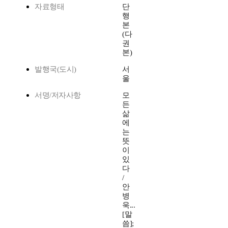
자료형태
단
행
본
(다
권
본)
발행국(도시)
서
울
서명/저자사항
모
든
삶
에
는
뜻
이
있
다
/
안
병
욱...
[말
씀];