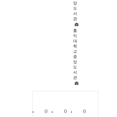
앙
도
서
관
홍
익
대
학
교
중
앙
도
서
관
0
0
0