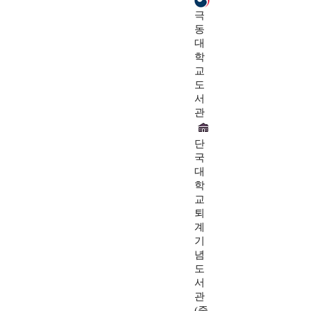
극
동
대
학
교
도
서
관
단
국
대
학
교
퇴
계
기
념
도
서
관
(중