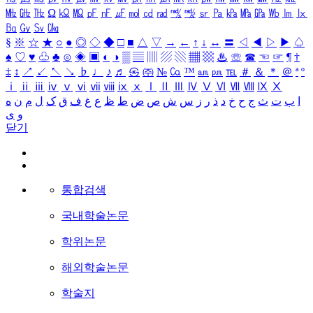
㎒
㎓
㎔
Ω
㏀
㏁
㎊
㎋
㎌
㏖
㏅
㎭
㎮
㎯
㏛
㎩
㎪
㎫
㎬
㏝
㏐
㏓
㏃
㏉
㏜
㏆
§
※
☆
★
○
●
◎
◇
◆
□
■
△
▽
→
←
↑
↓
↔
〓
◁
◀
▷
▶
♤
♠
♡
♥
♧
♣
⊙
◈
▣
◐
◑
▒
▤
▥
▨
▧
▦
▩
♨
☏
☎
☜
☞
¶
†
‡
↕
↗
↙
↖
↘
♭
♩
♪
♬
㉿
㈜
№
㏇
™
㏂
㏘
℡
＃
＆
＊
＠
ª
º
ⅰ
ⅱ
ⅲ
ⅳ
ⅴ
ⅵ
ⅶ
ⅷ
ⅸ
ⅹ
Ⅰ
Ⅱ
Ⅲ
Ⅳ
Ⅴ
Ⅵ
Ⅶ
Ⅷ
Ⅸ
Ⅹ
ا
ب
ت
ث
ج
ح
خ
د
ذ
ر
ز
س
ش
ص
ض
ط
ظ
ع
غ
ف
ق
ک
ل
م
ن
ه
و
ی
닫기
통합검색
국내학술논문
학위논문
해외학술논문
학술지