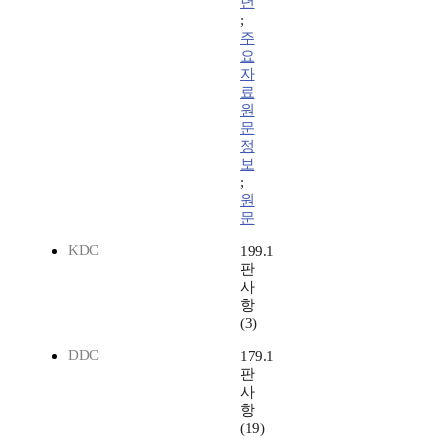
년
;
주
요
자
료
원
문
정
보
;
원
문
KDC
199.1
판
사
항
(3)
DDC
179.1
판
사
항
(19)