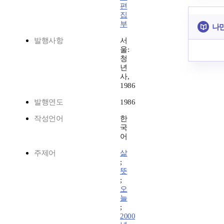
편
집
부
나만
발행사항
서
울:
청
년
사,
1986
발행연도
1986
작성언어
한
국
어
주제어
삶
;
뜻
;
오
늘
;
2000