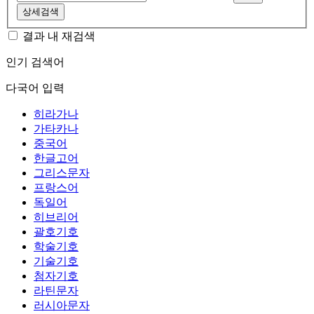
상세검색
결과 내 재검색
인기 검색어
다국어 입력
히라가나
가타카나
중국어
한글고어
그리스문자
프랑스어
독일어
히브리어
괄호기호
학술기호
기술기호
첨자기호
라틴문자
러시아문자