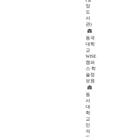
앙
도
서
관)
동국
대학
교
WISE
캠퍼
스 학
술정
보원
동
서
대
학
교
민
석