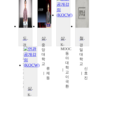
도시를 걷다. 오늘의 삶을 생각한다.
삶과 죽음의 철학
삶을 버티게 하는 가치들
철학과 삶
K-
경
중
경
MOOC
기
앙
일
동
도
대
대
아
평
학
학
대
생
교
교
학
교
류
신
교
육
제
효
이
진
동
진
국
흥
환
원
삶과 교육
정
K-
윤
MOOC
수
서
강
대