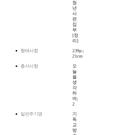
청
년
사
편
집
부
[정
리]
형태사항
239p.;
21cm
총서사항
오
늘
을
생
각
하
며;
2
일반주기명
기
독
교
방