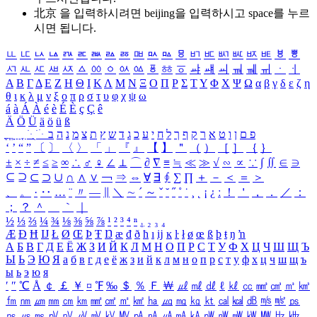
北京 을 입력하시려면
beijing
을 입력하시고 space를 누르
시면 됩니다.
ㅥ
ㅦ
ㅧ
ㅨ
ㅩ
ㅪ
ㅫ
ㅬ
ㅭ
ㅮ
ㅯ
ㅰ
ㅱ
ㅲ
ㅳ
ㅴ
ㅵ
ㅶ
ㅷ
ㅸ
ㅹ
ㅺ
ㅻ
ㅼ
ㅽ
ㅾ
ㅿ
ㆀ
ㆁ
ㆂ
ㆃ
ㆄ
ㆅ
ㆆ
ㆇ
ㆈ
ㆉ
ㆊ
ㆋ
ㆌ
ㆍ
ㆎ
Α
Β
Γ
Δ
Ε
Ζ
Η
Θ
Ι
Κ
Λ
Μ
Ν
Ξ
Ο
Π
Ρ
Σ
Τ
Υ
Φ
Χ
Ψ
Ω
α
β
γ
δ
ε
ζ
η
θ
ι
κ
λ
μ
ν
ξ
ο
π
ρ
σ
τ
υ
φ
χ
ψ
ω
á
à
Á
À
é
è
É
È
ç
Ç
ê
Ä
Ö
Ü
ä
ö
ü
ß
ְ
ֳ
ֲ
ֱ
ָ
ַ
ֵ
ֶ
ִ
ֹ
ּ
ֻ
ׂ
ׁ
ּ
ב
ה
נ
מ
צ
ת
ץ
ש
ד
ג
כ
ע
י
ח
ל
ך
ף
ק
ר
א
ט
ו
ן
ם
פ
‘
’
“
”
〔
〕
〈
〉
「
」
『
』
【
】
＂
（
）
［
］
｛
｝
±
×
÷
≠
≤
≥
∞
∴
♂
♀
∠
⊥
⌒
∂
∇
≡
≒
≪
≫
√
∽
∝
∵
∫
∬
∈
∋
⊆
⊇
⊂
⊃
∪
∩
∧
∨
￢
⇒
⇔
∀
∃
∮
∑
∏
＋
－
＜
＝
＞
、
。
·
‥
…
¨
〃
―
∥
＼
∼
´
～
ˇ
˘
˝
˚
˙
¸
˛
¡
¿
ː
！
＇
，
．
／
：
；
？
＾
＿
｀
｜
½
⅓
⅔
¼
¾
⅛
⅜
⅝
⅞
¹
²
³
⁴
ⁿ
₁
₂
₃
₄
Æ
Ð
Ħ
Ĳ
Ł
Ø
Œ
Þ
Ŧ
Ŋ
æ
đ
ð
ħ
ı
ĳ
ĸ
ŀ
ł
ø
œ
ß
þ
ŧ
ŋ
ŉ
А
Б
В
Г
Д
Е
Ё
Ж
З
И
Й
К
Л
М
Н
О
П
Р
С
Т
У
Ф
Х
Ц
Ч
Ш
Щ
Ъ
Ы
Ь
Э
Ю
Я
а
б
в
г
д
е
ё
ж
з
и
й
к
л
м
н
о
п
р
с
т
у
ф
х
ц
ч
ш
щ
ъ
ы
ь
э
ю
я
′
″
℃
Å
￠
￡
￥
¤
℉
‰
＄
％
Ｆ
￦
㎕
㎖
㎗
ℓ
㎘
㏄
㎣
㎤
㎥
㎦
㎙
㎚
㎛
㎜
㎝
㎞
㎟
㎠
㎡
㎢
㏊
㎍
㎎
㎏
㏏
㎈
㎉
㏈
㎧
㎨
㎰
㎱
㎲
㎳
㎴
㎵
㎶
㎷
㎸
㎹
㎀
㎁
㎂
㎃
㎄
㎺
㎻
㎽
㎾
㎿
㎐
㎑