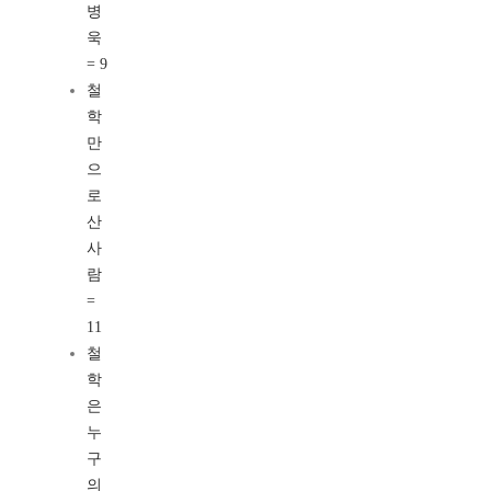
병
욱
= 9
철
학
만
으
로
산
사
람
=
11
철
학
은
누
구
의