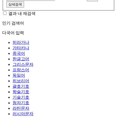
상세검색
결과 내 재검색
인기 검색어
다국어 입력
히라가나
가타카나
중국어
한글고어
그리스문자
프랑스어
독일어
히브리어
괄호기호
학술기호
기술기호
첨자기호
라틴문자
러시아문자