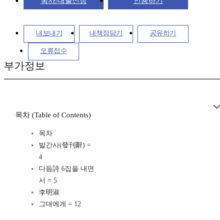
복사/대출신청
인용하기
내보내기
내책장담기
공유하기
오류접수
부가정보
목차 (Table of Contents)
목차
발간사(發刊辭) =
4
다듬詩 6집을 내면
서 = 5
李明淑
그대에게 = 12