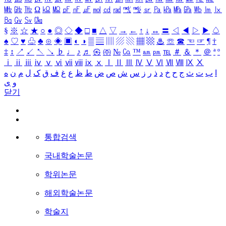
㎒
㎓
㎔
Ω
㏀
㏁
㎊
㎋
㎌
㏖
㏅
㎭
㎮
㎯
㏛
㎩
㎪
㎫
㎬
㏝
㏐
㏓
㏃
㏉
㏜
㏆
§
※
☆
★
○
●
◎
◇
◆
□
■
△
▽
→
←
↑
↓
↔
〓
◁
◀
▷
▶
♤
♠
♡
♥
♧
♣
⊙
◈
▣
◐
◑
▒
▤
▥
▨
▧
▦
▩
♨
☏
☎
☜
☞
¶
†
‡
↕
↗
↙
↖
↘
♭
♩
♪
♬
㉿
㈜
№
㏇
™
㏂
㏘
℡
＃
＆
＊
＠
ª
º
ⅰ
ⅱ
ⅲ
ⅳ
ⅴ
ⅵ
ⅶ
ⅷ
ⅸ
ⅹ
Ⅰ
Ⅱ
Ⅲ
Ⅳ
Ⅴ
Ⅵ
Ⅶ
Ⅷ
Ⅸ
Ⅹ
ا
ب
ت
ث
ج
ح
خ
د
ذ
ر
ز
س
ش
ص
ض
ط
ظ
ع
غ
ف
ق
ک
ل
م
ن
ه
و
ی
닫기
통합검색
국내학술논문
학위논문
해외학술논문
학술지