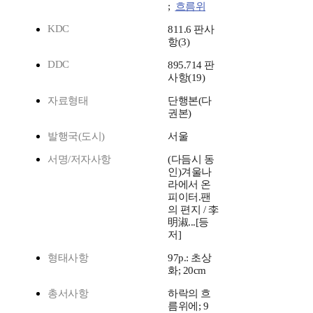
;
흐름위
KDC
811.6 판사
항(3)
DDC
895.714 판
사항(19)
자료형태
단행본(다
권본)
발행국(도시)
서울
서명/저자사항
(다듬시 동
인)겨울나
라에서 온
피이터.팬
의 편지 / 李
明淑...[등
저]
형태사항
97p.: 초상
화; 20cm
총서사항
하락의 흐
름위에; 9