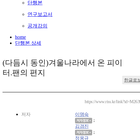
단행본
연구보고서
공개강의
home
단행본 상세
(다듬시 동인)겨울나라에서 온 피이
터.팬의 편지
한글로
https://www.riss.kr/link?id=M26
저자
이명숙
;
김경진
;
정웅규