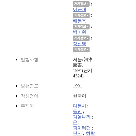
;
이근대
;
배동욱
;
박미원
;
정선영
발행사항
서울: 河洛
圖書,
1991(단기
4324)
발행연도
1991
작성언어
한국어
주제어
다듬시
;
동인
;
겨울나라
;
온
;
피이터팬
;
편지
;
하락