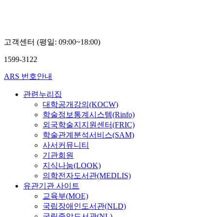
국
박
박
박
교
형
형
형
육
용,
용,
용,
학
이
이
이
고객센터 (평일: 09:00~18:00)
술
성
성
성
정
태,
태,
태,
1599-3122
보
노
노
노
원
윤
윤
윤
ARS 번호안내
홍
홍
홍
관련누리집
대학공개강의(KOCW)
학술정보통계시스템(Rinfo)
외국학술지지원센터(FRIC)
학술관계분석서비스(SAM)
사서커뮤니티
기관회원
지식나눔(LOOK)
의학전자도서관(MEDLIS)
유관기관 사이트
교육부(MOE)
국립장애인도서관(NLD)
국립중앙도서관(NL)