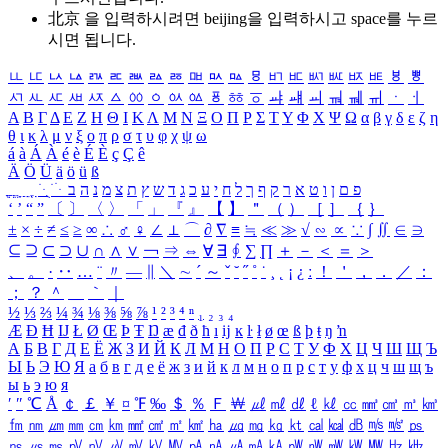
北京 을 입력하시려면
beijing
을 입력하시고 space를 누르
시면 됩니다.
ㅥ
ㅦ
ㅧ
ㅨ
ㅩ
ㅪ
ㅫ
ㅬ
ㅭ
ㅮ
ㅯ
ㅰ
ㅱ
ㅲ
ㅳ
ㅴ
ㅵ
ㅶ
ㅷ
ㅸ
ㅹ
ㅺ
ㅻ
ㅼ
ㅽ
ㅾ
ㅿ
ㆀ
ㆁ
ㆂ
ㆃ
ㆄ
ㆅ
ㆆ
ㆇ
ㆈ
ㆉ
ㆊ
ㆋ
ㆌ
ㆍ
ㆎ
Α
Β
Γ
Δ
Ε
Ζ
Η
Θ
Ι
Κ
Λ
Μ
Ν
Ξ
Ο
Π
Ρ
Σ
Τ
Υ
Φ
Χ
Ψ
Ω
α
β
γ
δ
ε
ζ
η
θ
ι
κ
λ
μ
ν
ξ
ο
π
ρ
σ
τ
υ
φ
χ
ψ
ω
á
à
Á
À
é
è
É
È
ç
Ç
ê
Ä
Ö
Ü
ä
ö
ü
ß
ְ
ֳ
ֲ
ֱ
ָ
ַ
ֵ
ֶ
ִ
ֹ
ּ
ֻ
ׂ
ׁ
ּ
ב
ה
נ
מ
צ
ת
ץ
ש
ד
ג
כ
ע
י
ח
ל
ך
ף
ק
ר
א
ט
ו
ן
ם
פ
‘
’
“
”
〔
〕
〈
〉
「
」
『
』
【
】
＂
（
）
［
］
｛
｝
±
×
÷
≠
≤
≥
∞
∴
♂
♀
∠
⊥
⌒
∂
∇
≡
≒
≪
≫
√
∽
∝
∵
∫
∬
∈
∋
⊆
⊇
⊂
⊃
∪
∩
∧
∨
￢
⇒
⇔
∀
∃
∮
∑
∏
＋
－
＜
＝
＞
、
。
·
‥
…
¨
〃
―
∥
＼
∼
´
～
ˇ
˘
˝
˚
˙
¸
˛
¡
¿
ː
！
＇
，
．
／
：
；
？
＾
＿
｀
｜
½
⅓
⅔
¼
¾
⅛
⅜
⅝
⅞
¹
²
³
⁴
ⁿ
₁
₂
₃
₄
Æ
Ð
Ħ
Ĳ
Ł
Ø
Œ
Þ
Ŧ
Ŋ
æ
đ
ð
ħ
ı
ĳ
ĸ
ŀ
ł
ø
œ
ß
þ
ŧ
ŋ
ŉ
А
Б
В
Г
Д
Е
Ё
Ж
З
И
Й
К
Л
М
Н
О
П
Р
С
Т
У
Ф
Х
Ц
Ч
Ш
Щ
Ъ
Ы
Ь
Э
Ю
Я
а
б
в
г
д
е
ё
ж
з
и
й
к
л
м
н
о
п
р
с
т
у
ф
х
ц
ч
ш
щ
ъ
ы
ь
э
ю
я
′
″
℃
Å
￠
￡
￥
¤
℉
‰
＄
％
Ｆ
￦
㎕
㎖
㎗
ℓ
㎘
㏄
㎣
㎤
㎥
㎦
㎙
㎚
㎛
㎜
㎝
㎞
㎟
㎠
㎡
㎢
㏊
㎍
㎎
㎏
㏏
㎈
㎉
㏈
㎧
㎨
㎰
㎱
㎲
㎳
㎴
㎵
㎶
㎷
㎸
㎹
㎀
㎁
㎂
㎃
㎄
㎺
㎻
㎽
㎾
㎿
㎐
㎑