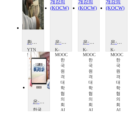
환율 상승 vs. 환율 하락
온·오프라인 교육을 위한 메타버스 구현
온·오프라인 교육을 위한 메타버스 구현
온·오프라인 교육을 위한 메타버스 구현
YTN
K-
K-
K-
SCIENCE
MOOC
MOOC
MOOC
한
한
한
국
국
국
원
원
원
격
격
격
대
대
대
학
학
학
협
협
협
의
의
의
온·오프라인 연계 체육 교육의 실제(초등, 중등)
회
회
회
한국
AI
AI
AI
교육
융
융
융
학술
합
합
합
정보
교
교
교
원
육
육
육
한
원
원
원