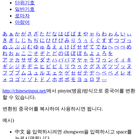
단위기호
일반기호
로마자
아랍어
あ
ぁ
か
が
さ
ざ
た
だ
な
は
ば
ぱ
ま
や
ゃ
ら
わ
ゎ
ん
い
ぃ
き
ぎ
し
じ
ち
ぢ
に
ひ
び
ぴ
み
り
う
ぅ
く
ぐ
す
ず
つ
づ
っ
ぬ
ふ
ぶ
ぷ
む
ゆ
ゅ
る
え
ぇ
け
げ
せ
ぜ
て
で
ね
へ
べ
ぺ
め
れ
お
ぉ
こ
ご
そ
ぞ
と
ど
の
ほ
ぼ
ぽ
も
よ
ょ
ろ
を
ア
ァ
カ
サ
ザ
タ
ダ
ナ
ハ
バ
パ
マ
ヤ
ャ
ラ
ワ
ヮ
ン
イ
ィ
キ
ギ
シ
ジ
チ
ヂ
ニ
ヒ
ビ
ピ
ミ
リ
ウ
ゥ
ク
グ
ス
ズ
ツ
ヅ
ッ
ヌ
フ
ブ
プ
ム
ユ
ュ
ル
エ
ェ
ケ
ゲ
セ
ゼ
テ
デ
ヘ
ベ
ペ
メ
レ
オ
ォ
コ
ゴ
ソ
ゾ
ト
ド
ノ
ホ
ボ
ポ
モ
ヨ
ョ
ロ
ヲ
―
http://chineseinput.net/
에서 pinyin(병음)방식으로 중국어를 변환
할 수 있습니다.
변환된 중국어를 복사하여 사용하시면 됩니다.
예시)
中文 을 입력하시려면
zhongwen
을 입력하시고 space를
누르시면됩니다.