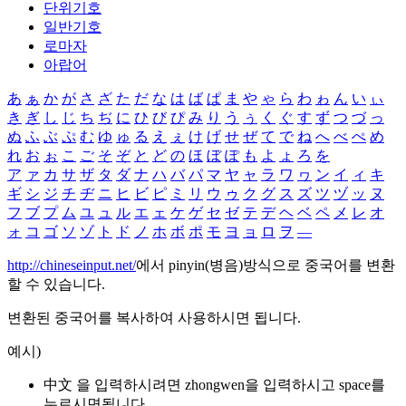
단위기호
일반기호
로마자
아랍어
あ
ぁ
か
が
さ
ざ
た
だ
な
は
ば
ぱ
ま
や
ゃ
ら
わ
ゎ
ん
い
ぃ
き
ぎ
し
じ
ち
ぢ
に
ひ
び
ぴ
み
り
う
ぅ
く
ぐ
す
ず
つ
づ
っ
ぬ
ふ
ぶ
ぷ
む
ゆ
ゅ
る
え
ぇ
け
げ
せ
ぜ
て
で
ね
へ
べ
ぺ
め
れ
お
ぉ
こ
ご
そ
ぞ
と
ど
の
ほ
ぼ
ぽ
も
よ
ょ
ろ
を
ア
ァ
カ
サ
ザ
タ
ダ
ナ
ハ
バ
パ
マ
ヤ
ャ
ラ
ワ
ヮ
ン
イ
ィ
キ
ギ
シ
ジ
チ
ヂ
ニ
ヒ
ビ
ピ
ミ
リ
ウ
ゥ
ク
グ
ス
ズ
ツ
ヅ
ッ
ヌ
フ
ブ
プ
ム
ユ
ュ
ル
エ
ェ
ケ
ゲ
セ
ゼ
テ
デ
ヘ
ベ
ペ
メ
レ
オ
ォ
コ
ゴ
ソ
ゾ
ト
ド
ノ
ホ
ボ
ポ
モ
ヨ
ョ
ロ
ヲ
―
http://chineseinput.net/
에서 pinyin(병음)방식으로 중국어를 변환
할 수 있습니다.
변환된 중국어를 복사하여 사용하시면 됩니다.
예시)
中文 을 입력하시려면
zhongwen
을 입력하시고 space를
누르시면됩니다.