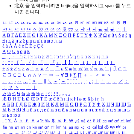
北京 을 입력하시려면
beijing
을 입력하시고 space를 누르
시면 됩니다.
ㅥ
ㅦ
ㅧ
ㅨ
ㅩ
ㅪ
ㅫ
ㅬ
ㅭ
ㅮ
ㅯ
ㅰ
ㅱ
ㅲ
ㅳ
ㅴ
ㅵ
ㅶ
ㅷ
ㅸ
ㅹ
ㅺ
ㅻ
ㅼ
ㅽ
ㅾ
ㅿ
ㆀ
ㆁ
ㆂ
ㆃ
ㆄ
ㆅ
ㆆ
ㆇ
ㆈ
ㆉ
ㆊ
ㆋ
ㆌ
ㆍ
ㆎ
Α
Β
Γ
Δ
Ε
Ζ
Η
Θ
Ι
Κ
Λ
Μ
Ν
Ξ
Ο
Π
Ρ
Σ
Τ
Υ
Φ
Χ
Ψ
Ω
α
β
γ
δ
ε
ζ
η
θ
ι
κ
λ
μ
ν
ξ
ο
π
ρ
σ
τ
υ
φ
χ
ψ
ω
á
à
Á
À
é
è
É
È
ç
Ç
ê
Ä
Ö
Ü
ä
ö
ü
ß
ְ
ֳ
ֲ
ֱ
ָ
ַ
ֵ
ֶ
ִ
ֹ
ּ
ֻ
ׂ
ׁ
ּ
ב
ה
נ
מ
צ
ת
ץ
ש
ד
ג
כ
ע
י
ח
ל
ך
ף
ק
ר
א
ט
ו
ן
ם
פ
‘
’
“
”
〔
〕
〈
〉
「
」
『
』
【
】
＂
（
）
［
］
｛
｝
±
×
÷
≠
≤
≥
∞
∴
♂
♀
∠
⊥
⌒
∂
∇
≡
≒
≪
≫
√
∽
∝
∵
∫
∬
∈
∋
⊆
⊇
⊂
⊃
∪
∩
∧
∨
￢
⇒
⇔
∀
∃
∮
∑
∏
＋
－
＜
＝
＞
、
。
·
‥
…
¨
〃
―
∥
＼
∼
´
～
ˇ
˘
˝
˚
˙
¸
˛
¡
¿
ː
！
＇
，
．
／
：
；
？
＾
＿
｀
｜
½
⅓
⅔
¼
¾
⅛
⅜
⅝
⅞
¹
²
³
⁴
ⁿ
₁
₂
₃
₄
Æ
Ð
Ħ
Ĳ
Ł
Ø
Œ
Þ
Ŧ
Ŋ
æ
đ
ð
ħ
ı
ĳ
ĸ
ŀ
ł
ø
œ
ß
þ
ŧ
ŋ
ŉ
А
Б
В
Г
Д
Е
Ё
Ж
З
И
Й
К
Л
М
Н
О
П
Р
С
Т
У
Ф
Х
Ц
Ч
Ш
Щ
Ъ
Ы
Ь
Э
Ю
Я
а
б
в
г
д
е
ё
ж
з
и
й
к
л
м
н
о
п
р
с
т
у
ф
х
ц
ч
ш
щ
ъ
ы
ь
э
ю
я
′
″
℃
Å
￠
￡
￥
¤
℉
‰
＄
％
Ｆ
￦
㎕
㎖
㎗
ℓ
㎘
㏄
㎣
㎤
㎥
㎦
㎙
㎚
㎛
㎜
㎝
㎞
㎟
㎠
㎡
㎢
㏊
㎍
㎎
㎏
㏏
㎈
㎉
㏈
㎧
㎨
㎰
㎱
㎲
㎳
㎴
㎵
㎶
㎷
㎸
㎹
㎀
㎁
㎂
㎃
㎄
㎺
㎻
㎽
㎾
㎿
㎐
㎑