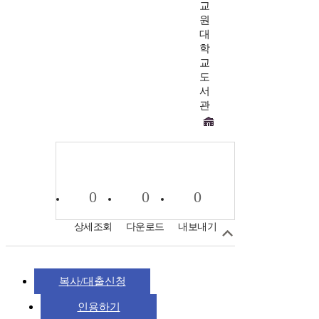
교
원
대
학
교
도
서
관
0
0
0
상세조회
다운로드
내보내기
복사/대출신청
인용하기