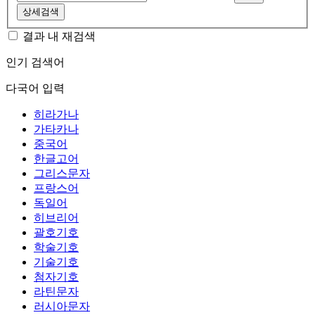
상세검색
결과 내 재검색
인기 검색어
다국어 입력
히라가나
가타카나
중국어
한글고어
그리스문자
프랑스어
독일어
히브리어
괄호기호
학술기호
기술기호
첨자기호
라틴문자
러시아문자