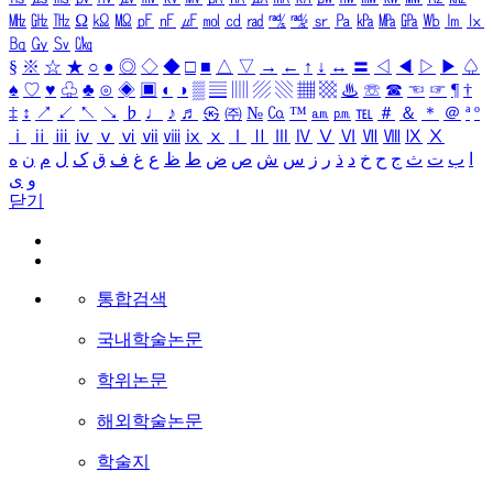
㎒
㎓
㎔
Ω
㏀
㏁
㎊
㎋
㎌
㏖
㏅
㎭
㎮
㎯
㏛
㎩
㎪
㎫
㎬
㏝
㏐
㏓
㏃
㏉
㏜
㏆
§
※
☆
★
○
●
◎
◇
◆
□
■
△
▽
→
←
↑
↓
↔
〓
◁
◀
▷
▶
♤
♠
♡
♥
♧
♣
⊙
◈
▣
◐
◑
▒
▤
▥
▨
▧
▦
▩
♨
☏
☎
☜
☞
¶
†
‡
↕
↗
↙
↖
↘
♭
♩
♪
♬
㉿
㈜
№
㏇
™
㏂
㏘
℡
＃
＆
＊
＠
ª
º
ⅰ
ⅱ
ⅲ
ⅳ
ⅴ
ⅵ
ⅶ
ⅷ
ⅸ
ⅹ
Ⅰ
Ⅱ
Ⅲ
Ⅳ
Ⅴ
Ⅵ
Ⅶ
Ⅷ
Ⅸ
Ⅹ
ا
ب
ت
ث
ج
ح
خ
د
ذ
ر
ز
س
ش
ص
ض
ط
ظ
ع
غ
ف
ق
ک
ل
م
ن
ه
و
ی
닫기
통합검색
국내학술논문
학위논문
해외학술논문
학술지