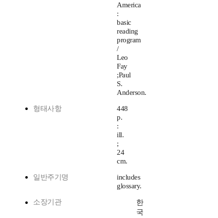
America
:
basic
reading
program
/
Leo
Fay
;Paul
S.
Anderson.
형태사항
448
p.
:
ill.
;
24
cm.
일반주기명
includes
glossary.
소장기관
한
국