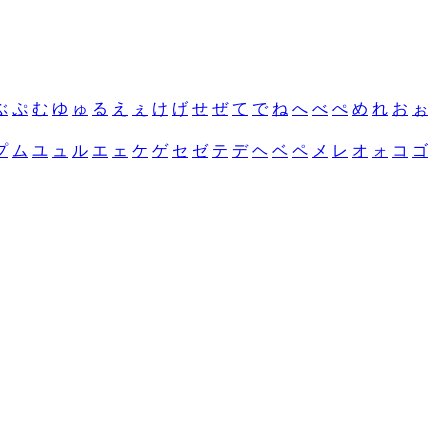
ぶ
ぷ
む
ゆ
ゅ
る
え
ぇ
け
げ
せ
ぜ
て
で
ね
へ
べ
ぺ
め
れ
お
ぉ
プ
ム
ユ
ュ
ル
エ
ェ
ケ
ゲ
セ
ゼ
テ
デ
ヘ
ベ
ペ
メ
レ
オ
ォ
コ
ゴ