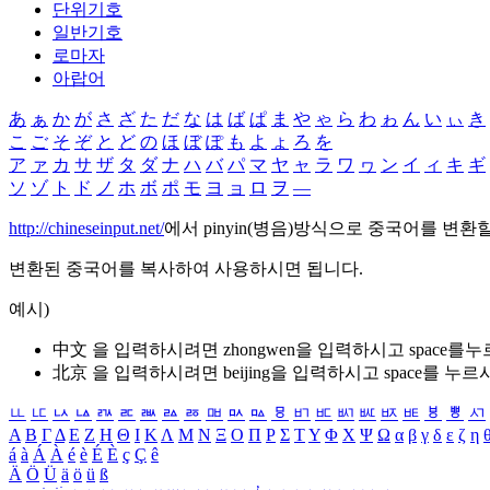
단위기호
일반기호
로마자
아랍어
あ
ぁ
か
が
さ
ざ
た
だ
な
は
ば
ぱ
ま
や
ゃ
ら
わ
ゎ
ん
い
ぃ
き
こ
ご
そ
ぞ
と
ど
の
ほ
ぼ
ぽ
も
よ
ょ
ろ
を
ア
ァ
カ
サ
ザ
タ
ダ
ナ
ハ
バ
パ
マ
ヤ
ャ
ラ
ワ
ヮ
ン
イ
ィ
キ
ギ
ソ
ゾ
ト
ド
ノ
ホ
ボ
ポ
モ
ヨ
ョ
ロ
ヲ
―
http://chineseinput.net/
에서 pinyin(병음)방식으로 중국어를 변환
변환된 중국어를 복사하여 사용하시면 됩니다.
예시)
中文 을 입력하시려면
zhongwen
을 입력하시고 space를
北京 을 입력하시려면
beijing
을 입력하시고 space를 누르
ㅥ
ㅦ
ㅧ
ㅨ
ㅩ
ㅪ
ㅫ
ㅬ
ㅭ
ㅮ
ㅯ
ㅰ
ㅱ
ㅲ
ㅳ
ㅴ
ㅵ
ㅶ
ㅷ
ㅸ
ㅹ
ㅺ
Α
Β
Γ
Δ
Ε
Ζ
Η
Θ
Ι
Κ
Λ
Μ
Ν
Ξ
Ο
Π
Ρ
Σ
Τ
Υ
Φ
Χ
Ψ
Ω
α
β
γ
δ
ε
ζ
η
á
à
Á
À
é
è
É
È
ç
Ç
ê
Ä
Ö
Ü
ä
ö
ü
ß