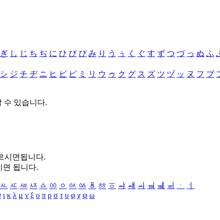
ぎ
し
じ
ち
ぢ
に
ひ
び
ぴ
み
り
う
ぅ
く
ぐ
す
ず
つ
づ
っ
ぬ
ふ
シ
ジ
チ
ヂ
ニ
ヒ
ビ
ピ
ミ
リ
ウ
ゥ
ク
グ
ス
ズ
ツ
ヅ
ッ
ヌ
フ
ブ
할 수 있습니다.
누르시면됩니다.
시면 됩니다.
ㅻ
ㅼ
ㅽ
ㅾ
ㅿ
ㆀ
ㆁ
ㆂ
ㆃ
ㆄ
ㆅ
ㆆ
ㆇ
ㆈ
ㆉ
ㆊ
ㆋ
ㆌ
ㆍ
ㆎ
θ
ι
κ
λ
μ
ν
ξ
ο
π
ρ
σ
τ
υ
φ
χ
ψ
ω