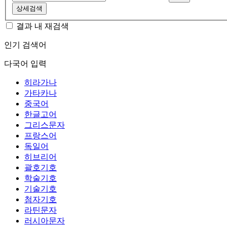
상세검색
결과 내 재검색
인기 검색어
다국어 입력
히라가나
가타카나
중국어
한글고어
그리스문자
프랑스어
독일어
히브리어
괄호기호
학술기호
기술기호
첨자기호
라틴문자
러시아문자