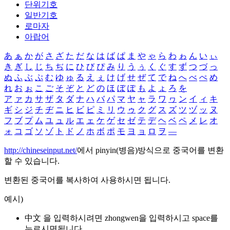
단위기호
일반기호
로마자
아랍어
あ
ぁ
か
が
さ
ざ
た
だ
な
は
ば
ぱ
ま
や
ゃ
ら
わ
ゎ
ん
い
ぃ
き
ぎ
し
じ
ち
ぢ
に
ひ
び
ぴ
み
り
う
ぅ
く
ぐ
す
ず
つ
づ
っ
ぬ
ふ
ぶ
ぷ
む
ゆ
ゅ
る
え
ぇ
け
げ
せ
ぜ
て
で
ね
へ
べ
ぺ
め
れ
お
ぉ
こ
ご
そ
ぞ
と
ど
の
ほ
ぼ
ぽ
も
よ
ょ
ろ
を
ア
ァ
カ
サ
ザ
タ
ダ
ナ
ハ
バ
パ
マ
ヤ
ャ
ラ
ワ
ヮ
ン
イ
ィ
キ
ギ
シ
ジ
チ
ヂ
ニ
ヒ
ビ
ピ
ミ
リ
ウ
ゥ
ク
グ
ス
ズ
ツ
ヅ
ッ
ヌ
フ
ブ
プ
ム
ユ
ュ
ル
エ
ェ
ケ
ゲ
セ
ゼ
テ
デ
ヘ
ベ
ペ
メ
レ
オ
ォ
コ
ゴ
ソ
ゾ
ト
ド
ノ
ホ
ボ
ポ
モ
ヨ
ョ
ロ
ヲ
―
http://chineseinput.net/
에서 pinyin(병음)방식으로 중국어를 변환
할 수 있습니다.
변환된 중국어를 복사하여 사용하시면 됩니다.
예시)
中文 을 입력하시려면
zhongwen
을 입력하시고 space를
누르시면됩니다.