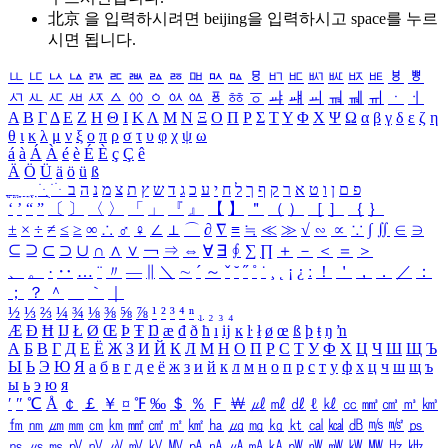
北京 을 입력하시려면
beijing
을 입력하시고 space를 누르
시면 됩니다.
ㅥ
ㅦ
ㅧ
ㅨ
ㅩ
ㅪ
ㅫ
ㅬ
ㅭ
ㅮ
ㅯ
ㅰ
ㅱ
ㅲ
ㅳ
ㅴ
ㅵ
ㅶ
ㅷ
ㅸ
ㅹ
ㅺ
ㅻ
ㅼ
ㅽ
ㅾ
ㅿ
ㆀ
ㆁ
ㆂ
ㆃ
ㆄ
ㆅ
ㆆ
ㆇ
ㆈ
ㆉ
ㆊ
ㆋ
ㆌ
ㆍ
ㆎ
Α
Β
Γ
Δ
Ε
Ζ
Η
Θ
Ι
Κ
Λ
Μ
Ν
Ξ
Ο
Π
Ρ
Σ
Τ
Υ
Φ
Χ
Ψ
Ω
α
β
γ
δ
ε
ζ
η
θ
ι
κ
λ
μ
ν
ξ
ο
π
ρ
σ
τ
υ
φ
χ
ψ
ω
á
à
Á
À
é
è
É
È
ç
Ç
ê
Ä
Ö
Ü
ä
ö
ü
ß
ְ
ֳ
ֲ
ֱ
ָ
ַ
ֵ
ֶ
ִ
ֹ
ּ
ֻ
ׂ
ׁ
ּ
ב
ה
נ
מ
צ
ת
ץ
ש
ד
ג
כ
ע
י
ח
ל
ך
ף
ק
ר
א
ט
ו
ן
ם
פ
‘
’
“
”
〔
〕
〈
〉
「
」
『
』
【
】
＂
（
）
［
］
｛
｝
±
×
÷
≠
≤
≥
∞
∴
♂
♀
∠
⊥
⌒
∂
∇
≡
≒
≪
≫
√
∽
∝
∵
∫
∬
∈
∋
⊆
⊇
⊂
⊃
∪
∩
∧
∨
￢
⇒
⇔
∀
∃
∮
∑
∏
＋
－
＜
＝
＞
、
。
·
‥
…
¨
〃
―
∥
＼
∼
´
～
ˇ
˘
˝
˚
˙
¸
˛
¡
¿
ː
！
＇
，
．
／
：
；
？
＾
＿
｀
｜
½
⅓
⅔
¼
¾
⅛
⅜
⅝
⅞
¹
²
³
⁴
ⁿ
₁
₂
₃
₄
Æ
Ð
Ħ
Ĳ
Ł
Ø
Œ
Þ
Ŧ
Ŋ
æ
đ
ð
ħ
ı
ĳ
ĸ
ŀ
ł
ø
œ
ß
þ
ŧ
ŋ
ŉ
А
Б
В
Г
Д
Е
Ё
Ж
З
И
Й
К
Л
М
Н
О
П
Р
С
Т
У
Ф
Х
Ц
Ч
Ш
Щ
Ъ
Ы
Ь
Э
Ю
Я
а
б
в
г
д
е
ё
ж
з
и
й
к
л
м
н
о
п
р
с
т
у
ф
х
ц
ч
ш
щ
ъ
ы
ь
э
ю
я
′
″
℃
Å
￠
￡
￥
¤
℉
‰
＄
％
Ｆ
￦
㎕
㎖
㎗
ℓ
㎘
㏄
㎣
㎤
㎥
㎦
㎙
㎚
㎛
㎜
㎝
㎞
㎟
㎠
㎡
㎢
㏊
㎍
㎎
㎏
㏏
㎈
㎉
㏈
㎧
㎨
㎰
㎱
㎲
㎳
㎴
㎵
㎶
㎷
㎸
㎹
㎀
㎁
㎂
㎃
㎄
㎺
㎻
㎽
㎾
㎿
㎐
㎑