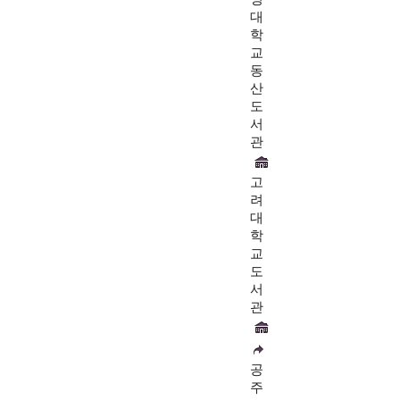
대
학
교
동
산
도
서
관
고
려
대
학
교
도
서
관
공
주