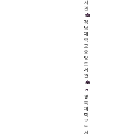
서
관
경
남
대
학
교
중
앙
도
서
관
경
북
대
학
교
도
서