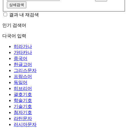
상세검색
결과 내 재검색
인기 검색어
다국어 입력
히라가나
가타카나
중국어
한글고어
그리스문자
프랑스어
독일어
히브리어
괄호기호
학술기호
기술기호
첨자기호
라틴문자
러시아문자