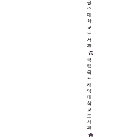
공
주
대
학
교
도
서
관
국
립
목
포
해
양
대
학
교
도
서
관