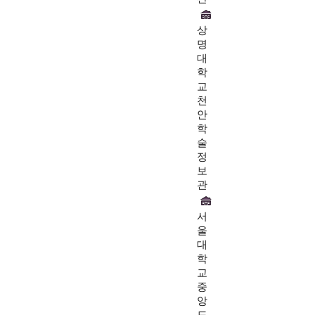
상
명
대
학
교
천
안
학
술
정
보
관
서
울
대
학
교
중
앙