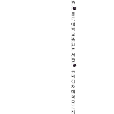
관
동
국
대
학
교
중
앙
도
서
관
동
덕
여
자
대
학
교
도
서