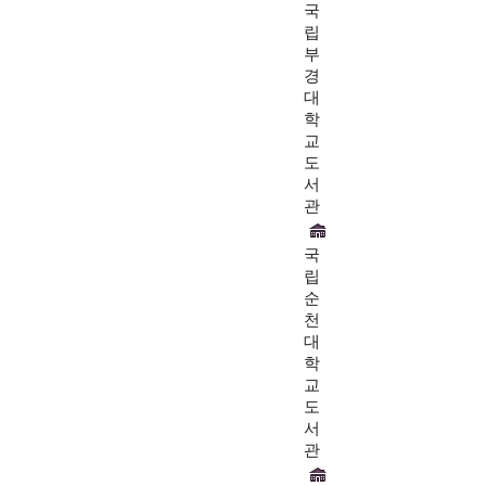
국
립
부
경
대
학
교
도
서
관
국
립
순
천
대
학
교
도
서
관