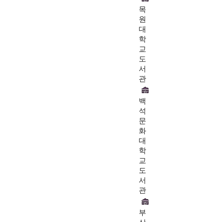
목
원
대
학
교
도
서
관
백
석
문
화
대
학
교
도
서
관
부