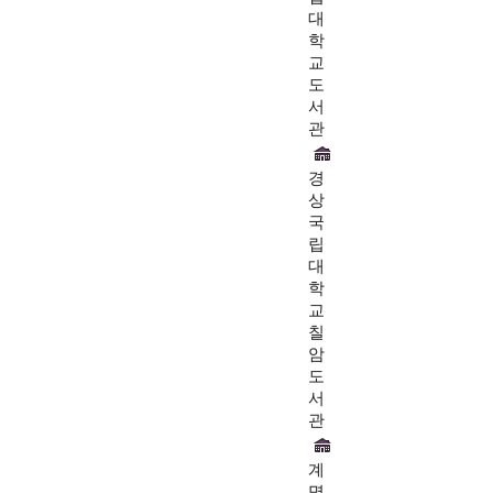
대
학
교
도
서
관
경
상
국
립
대
학
교
칠
암
도
서
관
계
명