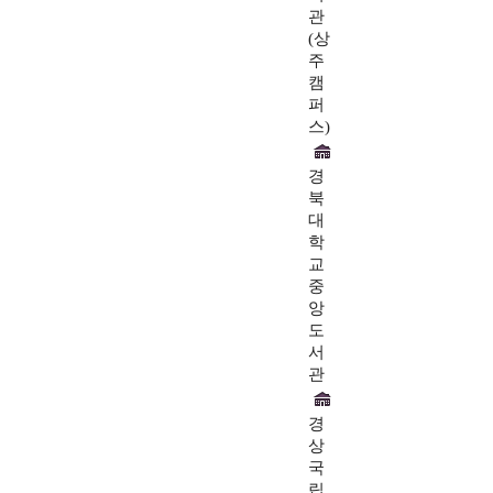
관
(상
주
캠
퍼
스)
경
북
대
학
교
중
앙
도
서
관
경
상
국
립