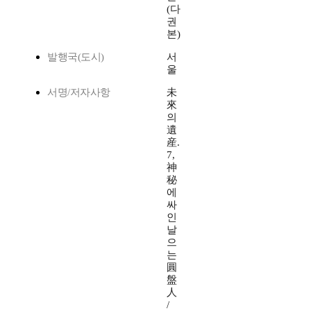
(다
권
본)
발행국(도시)
서
울
서명/저자사항
未
來
의
遺
産.
7,
神
秘
에
싸
인
날
으
는
圓
盤
人
/