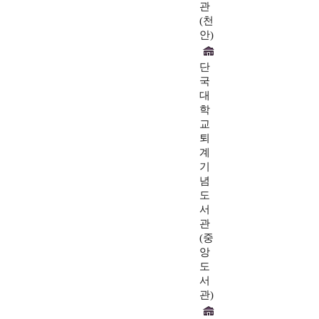
관
(천
안)
단
국
대
학
교
퇴
계
기
념
도
서
관
(중
앙
도
서
관)