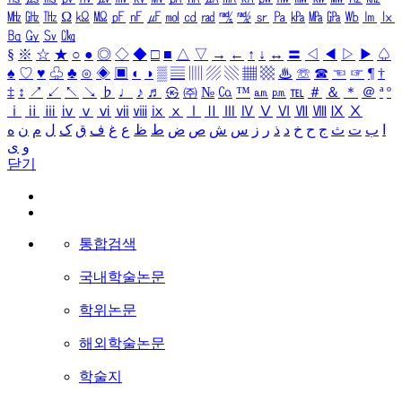
㎒
㎓
㎔
Ω
㏀
㏁
㎊
㎋
㎌
㏖
㏅
㎭
㎮
㎯
㏛
㎩
㎪
㎫
㎬
㏝
㏐
㏓
㏃
㏉
㏜
㏆
§
※
☆
★
○
●
◎
◇
◆
□
■
△
▽
→
←
↑
↓
↔
〓
◁
◀
▷
▶
♤
♠
♡
♥
♧
♣
⊙
◈
▣
◐
◑
▒
▤
▥
▨
▧
▦
▩
♨
☏
☎
☜
☞
¶
†
‡
↕
↗
↙
↖
↘
♭
♩
♪
♬
㉿
㈜
№
㏇
™
㏂
㏘
℡
＃
＆
＊
＠
ª
º
ⅰ
ⅱ
ⅲ
ⅳ
ⅴ
ⅵ
ⅶ
ⅷ
ⅸ
ⅹ
Ⅰ
Ⅱ
Ⅲ
Ⅳ
Ⅴ
Ⅵ
Ⅶ
Ⅷ
Ⅸ
Ⅹ
ا
ب
ت
ث
ج
ح
خ
د
ذ
ر
ز
س
ش
ص
ض
ط
ظ
ع
غ
ف
ق
ک
ل
م
ن
ه
و
ی
닫기
통합검색
국내학술논문
학위논문
해외학술논문
학술지