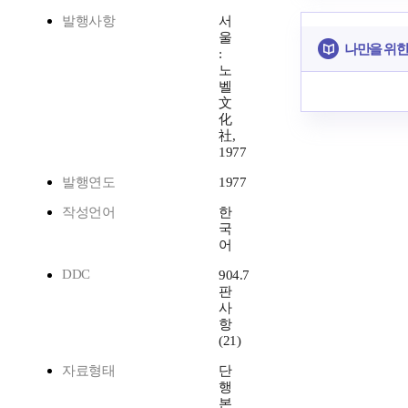
발행사항
서
울
나만을 위한
:
노
벨
文
化
社,
1977
발행연도
1977
작성언어
한
국
어
DDC
904.7
판
사
항
(21)
자료형태
단
행
본