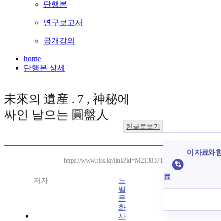
단행본
연구보고서
공개강의
home
단행본 상세
未來의 遺産 . 7 , 神秘에
싸인 날으는 圓盤人
한글로보기
이 자료와 함
https://www.riss.kr/link?id=M2138371
료
저자
노
벨
문
화
사