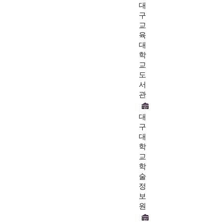
대
구
교
육
대
학
교
도
서
관
대
구
대
학
교
학
술
정
보
원