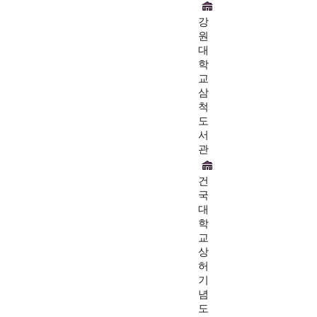
강
원
대
학
교
삼
척
도
서
관
건
국
대
학
교
상
허
기
념
도