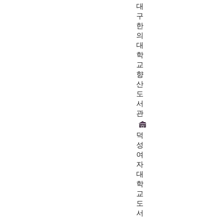
대
구
한
의
대
학
교
향
산
도
서
관
덕
성
여
자
대
학
교
도
서