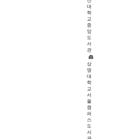
산
대
학
교
중
앙
도
서
관
상
명
대
학
교
서
울
캠
퍼
스
도
서
관