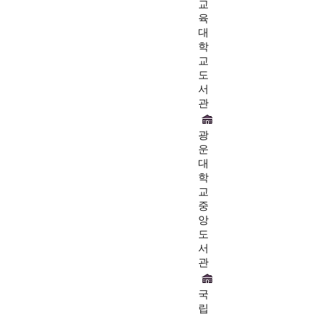
교
육
대
학
교
도
서
관
광
운
대
학
교
중
앙
도
서
관
국
립