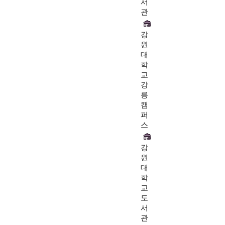
서
관
강
원
대
학
교
강
릉
캠
퍼
스
강
원
대
학
교
도
서
관