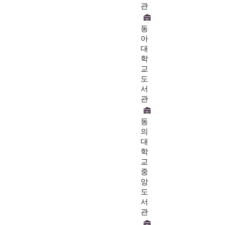
관
동
아
대
학
교
도
서
관
동
의
대
학
교
중
앙
도
서
관