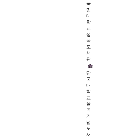
국
민
대
학
교
성
곡
도
서
관
단
국
대
학
교
율
곡
기
념
도
서