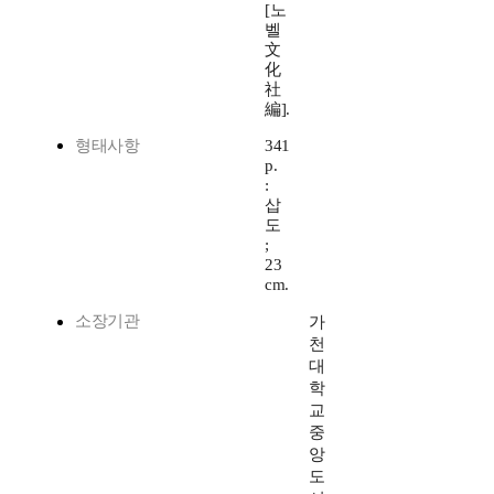
[노
벨
文
化
社
編].
형태사항
341
p.
:
삽
도
;
23
cm.
소장기관
가
천
대
학
교
중
앙
도