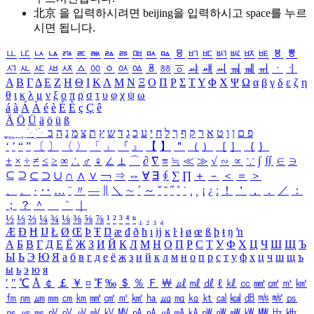
北京 을 입력하시려면
beijing
을 입력하시고 space를 누르
시면 됩니다.
ㅥ
ㅦ
ㅧ
ㅨ
ㅩ
ㅪ
ㅫ
ㅬ
ㅭ
ㅮ
ㅯ
ㅰ
ㅱ
ㅲ
ㅳ
ㅴ
ㅵ
ㅶ
ㅷ
ㅸ
ㅹ
ㅺ
ㅻ
ㅼ
ㅽ
ㅾ
ㅿ
ㆀ
ㆁ
ㆂ
ㆃ
ㆄ
ㆅ
ㆆ
ㆇ
ㆈ
ㆉ
ㆊ
ㆋ
ㆌ
ㆍ
ㆎ
Α
Β
Γ
Δ
Ε
Ζ
Η
Θ
Ι
Κ
Λ
Μ
Ν
Ξ
Ο
Π
Ρ
Σ
Τ
Υ
Φ
Χ
Ψ
Ω
α
β
γ
δ
ε
ζ
η
θ
ι
κ
λ
μ
ν
ξ
ο
π
ρ
σ
τ
υ
φ
χ
ψ
ω
á
à
Á
À
é
è
É
È
ç
Ç
ê
Ä
Ö
Ü
ä
ö
ü
ß
ְ
ֳ
ֲ
ֱ
ָ
ַ
ֵ
ֶ
ִ
ֹ
ּ
ֻ
ׂ
ׁ
ּ
ב
ה
נ
מ
צ
ת
ץ
ש
ד
ג
כ
ע
י
ח
ל
ך
ף
ק
ר
א
ט
ו
ן
ם
פ
‘
’
“
”
〔
〕
〈
〉
「
」
『
』
【
】
＂
（
）
［
］
｛
｝
±
×
÷
≠
≤
≥
∞
∴
♂
♀
∠
⊥
⌒
∂
∇
≡
≒
≪
≫
√
∽
∝
∵
∫
∬
∈
∋
⊆
⊇
⊂
⊃
∪
∩
∧
∨
￢
⇒
⇔
∀
∃
∮
∑
∏
＋
－
＜
＝
＞
、
。
·
‥
…
¨
〃
―
∥
＼
∼
´
～
ˇ
˘
˝
˚
˙
¸
˛
¡
¿
ː
！
＇
，
．
／
：
；
？
＾
＿
｀
｜
½
⅓
⅔
¼
¾
⅛
⅜
⅝
⅞
¹
²
³
⁴
ⁿ
₁
₂
₃
₄
Æ
Ð
Ħ
Ĳ
Ł
Ø
Œ
Þ
Ŧ
Ŋ
æ
đ
ð
ħ
ı
ĳ
ĸ
ŀ
ł
ø
œ
ß
þ
ŧ
ŋ
ŉ
А
Б
В
Г
Д
Е
Ё
Ж
З
И
Й
К
Л
М
Н
О
П
Р
С
Т
У
Ф
Х
Ц
Ч
Ш
Щ
Ъ
Ы
Ь
Э
Ю
Я
а
б
в
г
д
е
ё
ж
з
и
й
к
л
м
н
о
п
р
с
т
у
ф
х
ц
ч
ш
щ
ъ
ы
ь
э
ю
я
′
″
℃
Å
￠
￡
￥
¤
℉
‰
＄
％
Ｆ
￦
㎕
㎖
㎗
ℓ
㎘
㏄
㎣
㎤
㎥
㎦
㎙
㎚
㎛
㎜
㎝
㎞
㎟
㎠
㎡
㎢
㏊
㎍
㎎
㎏
㏏
㎈
㎉
㏈
㎧
㎨
㎰
㎱
㎲
㎳
㎴
㎵
㎶
㎷
㎸
㎹
㎀
㎁
㎂
㎃
㎄
㎺
㎻
㎽
㎾
㎿
㎐
㎑