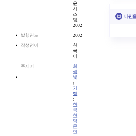
윤
시
스
나만을
템,
2002
발행연도
2002
작성언어
한
국
어
주제어
회
색
빛
;
기
행
;
한
국
현
역
문
인