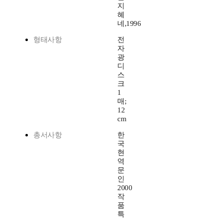
지
혜
네,1996
형태사항
전
자
광
디
스
크
1
매;
12
cm
총서사항
한
국
현
역
문
인
2000
작
품
특