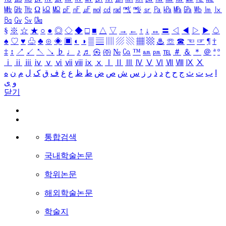
㎒
㎓
㎔
Ω
㏀
㏁
㎊
㎋
㎌
㏖
㏅
㎭
㎮
㎯
㏛
㎩
㎪
㎫
㎬
㏝
㏐
㏓
㏃
㏉
㏜
㏆
§
※
☆
★
○
●
◎
◇
◆
□
■
△
▽
→
←
↑
↓
↔
〓
◁
◀
▷
▶
♤
♠
♡
♥
♧
♣
⊙
◈
▣
◐
◑
▒
▤
▥
▨
▧
▦
▩
♨
☏
☎
☜
☞
¶
†
‡
↕
↗
↙
↖
↘
♭
♩
♪
♬
㉿
㈜
№
㏇
™
㏂
㏘
℡
＃
＆
＊
＠
ª
º
ⅰ
ⅱ
ⅲ
ⅳ
ⅴ
ⅵ
ⅶ
ⅷ
ⅸ
ⅹ
Ⅰ
Ⅱ
Ⅲ
Ⅳ
Ⅴ
Ⅵ
Ⅶ
Ⅷ
Ⅸ
Ⅹ
ا
ب
ت
ث
ج
ح
خ
د
ذ
ر
ز
س
ش
ص
ض
ط
ظ
ع
غ
ف
ق
ک
ل
م
ن
ه
و
ی
닫기
통합검색
국내학술논문
학위논문
해외학술논문
학술지