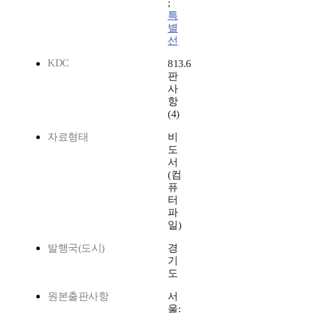
;
특
별
선
KDC
813.6
판
사
항
(4)
자료형태
비
도
서
(컴
퓨
터
파
일)
발행국(도시)
경
기
도
원본출판사항
서
울: