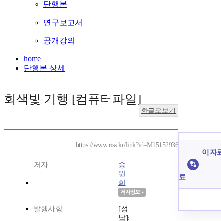
단행본
연구보고서
공개강의
home
단행본 상세
회색빛 기행 [컴퓨터파일]
한글로보기
https://www.riss.kr/link?id=M15152936
이 자료
저자
송
원
료
희
발행사항
[성
남]: