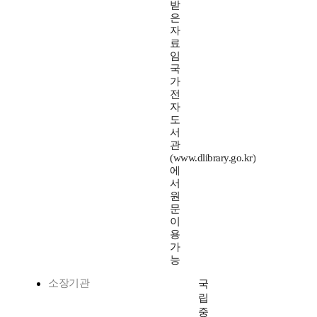
받
은
자
료
임
국
가
전
자
도
서
관
(www.dlibrary.go.kr)
에
서
원
문
이
용
가
능
소장기관
국
립
중