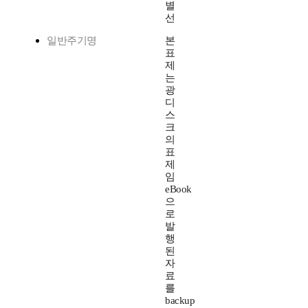
별
선
일반주기명
본
표
제
는
광
디
스
크
의
표
제
임
eBook
으
로
발
행
된
자
료
를
backup