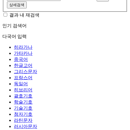
상세검색
결과 내 재검색
인기 검색어
다국어 입력
히라가나
가타카나
중국어
한글고어
그리스문자
프랑스어
독일어
히브리어
괄호기호
학술기호
기술기호
첨자기호
라틴문자
러시아문자