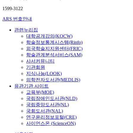
1599-3122
ARS 번호안내
관련누리집
대학공개강의(KOCW)
학술정보통계시스템(Rinfo)
외국학술지지원센터(FRIC)
학술관계분석서비스(SAM)
사서커뮤니티
기관회원
지식나눔(LOOK)
의학전자도서관(MEDLIS)
유관기관 사이트
교육부(MOE)
국립장애인도서관(NLD)
국립중앙도서관(NL)
국회도서관(NAL)
연구윤리정보포털(CRE)
사이언스온 (ScienceON)