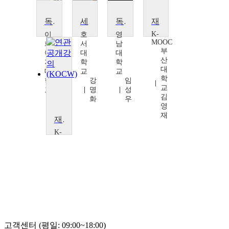
독일어권 음악기행
세계의 음식기행
독일어권도시기행
재미있는 글로벌 경제 기행
K-
이
호
영
MOOC
화
서
남
부
여
대
대
산
자
학
학
대
대
교
교
학
학
강
임
교
교
명
성
김
장
화
우
영
미
재
영
재미있는 글로벌 경제 기행
K-
MOOC
부
산
대
학
교
김
영
재
고객센터 (평일: 09:00~18:00)