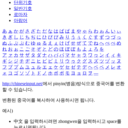
단위기호
일반기호
로마자
아랍어
あ
ぁ
か
が
さ
ざ
た
だ
な
は
ば
ぱ
ま
や
ゃ
ら
わ
ゎ
ん
い
ぃ
き
ぎ
し
じ
ち
ぢ
に
ひ
び
ぴ
み
り
う
ぅ
く
ぐ
す
ず
つ
づ
っ
ぬ
ふ
ぶ
ぷ
む
ゆ
ゅ
る
え
ぇ
け
げ
せ
ぜ
て
で
ね
へ
べ
ぺ
め
れ
お
ぉ
こ
ご
そ
ぞ
と
ど
の
ほ
ぼ
ぽ
も
よ
ょ
ろ
を
ア
ァ
カ
サ
ザ
タ
ダ
ナ
ハ
バ
パ
マ
ヤ
ャ
ラ
ワ
ヮ
ン
イ
ィ
キ
ギ
シ
ジ
チ
ヂ
ニ
ヒ
ビ
ピ
ミ
リ
ウ
ゥ
ク
グ
ス
ズ
ツ
ヅ
ッ
ヌ
フ
ブ
プ
ム
ユ
ュ
ル
エ
ェ
ケ
ゲ
セ
ゼ
テ
デ
ヘ
ベ
ペ
メ
レ
オ
ォ
コ
ゴ
ソ
ゾ
ト
ド
ノ
ホ
ボ
ポ
モ
ヨ
ョ
ロ
ヲ
―
http://chineseinput.net/
에서 pinyin(병음)방식으로 중국어를 변환
할 수 있습니다.
변환된 중국어를 복사하여 사용하시면 됩니다.
예시)
中文 을 입력하시려면
zhongwen
을 입력하시고 space를
누르시면됩니다.