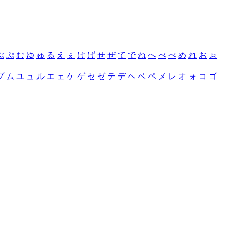
ぶ
ぷ
む
ゆ
ゅ
る
え
ぇ
け
げ
せ
ぜ
て
で
ね
へ
べ
ぺ
め
れ
お
ぉ
プ
ム
ユ
ュ
ル
エ
ェ
ケ
ゲ
セ
ゼ
テ
デ
ヘ
ベ
ペ
メ
レ
オ
ォ
コ
ゴ