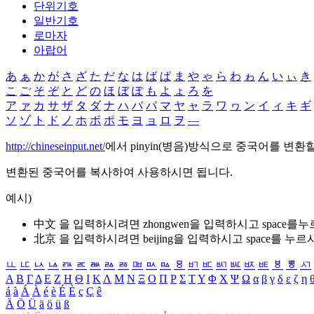
단위기호
일반기호
로마자
아랍어
あ
ぁ
か
が
さ
ざ
た
だ
な
は
ば
ぱ
ま
や
ゃ
ら
わ
ゎ
ん
い
ぃ
き
こ
ご
そ
ぞ
と
ど
の
ほ
ぼ
ぽ
も
よ
ょ
ろ
を
ア
ァ
カ
サ
ザ
タ
ダ
ナ
ハ
バ
パ
マ
ヤ
ャ
ラ
ワ
ヮ
ン
イ
ィ
キ
ギ
ソ
ゾ
ト
ド
ノ
ホ
ボ
ポ
モ
ヨ
ョ
ロ
ヲ
―
http://chineseinput.net/
에서 pinyin(병음)방식으로 중국어를 변환
변환된 중국어를 복사하여 사용하시면 됩니다.
예시)
中文 을 입력하시려면
zhongwen
을 입력하시고 space를
北京 을 입력하시려면
beijing
을 입력하시고 space를 누르
ㅥ
ㅦ
ㅧ
ㅨ
ㅩ
ㅪ
ㅫ
ㅬ
ㅭ
ㅮ
ㅯ
ㅰ
ㅱ
ㅲ
ㅳ
ㅴ
ㅵ
ㅶ
ㅷ
ㅸ
ㅹ
ㅺ
Α
Β
Γ
Δ
Ε
Ζ
Η
Θ
Ι
Κ
Λ
Μ
Ν
Ξ
Ο
Π
Ρ
Σ
Τ
Υ
Φ
Χ
Ψ
Ω
α
β
γ
δ
ε
ζ
η
á
à
Á
À
é
è
É
È
ç
Ç
ê
Ä
Ö
Ü
ä
ö
ü
ß