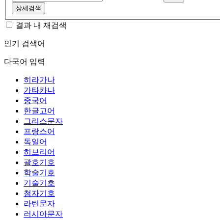
상세검색
결과 내 재검색
인기 검색어
다국어 입력
히라가나
가타카나
중국어
한글고어
그리스문자
프랑스어
독일어
히브리어
괄호기호
학술기호
기술기호
첨자기호
라틴문자
러시아문자