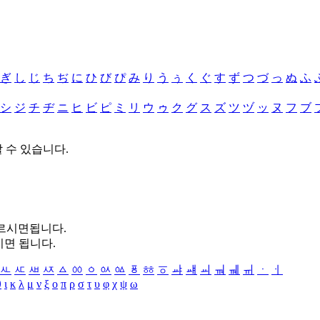
ぎ
し
じ
ち
ぢ
に
ひ
び
ぴ
み
り
う
ぅ
く
ぐ
す
ず
つ
づ
っ
ぬ
ふ
シ
ジ
チ
ヂ
ニ
ヒ
ビ
ピ
ミ
リ
ウ
ゥ
ク
グ
ス
ズ
ツ
ヅ
ッ
ヌ
フ
ブ
할 수 있습니다.
누르시면됩니다.
시면 됩니다.
ㅻ
ㅼ
ㅽ
ㅾ
ㅿ
ㆀ
ㆁ
ㆂ
ㆃ
ㆄ
ㆅ
ㆆ
ㆇ
ㆈ
ㆉ
ㆊ
ㆋ
ㆌ
ㆍ
ㆎ
θ
ι
κ
λ
μ
ν
ξ
ο
π
ρ
σ
τ
υ
φ
χ
ψ
ω