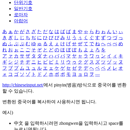
단위기호
일반기호
로마자
아랍어
あ
ぁ
か
が
さ
ざ
た
だ
な
は
ば
ぱ
ま
や
ゃ
ら
わ
ゎ
ん
い
ぃ
き
ぎ
し
じ
ち
ぢ
に
ひ
び
ぴ
み
り
う
ぅ
く
ぐ
す
ず
つ
づ
っ
ぬ
ふ
ぶ
ぷ
む
ゆ
ゅ
る
え
ぇ
け
げ
せ
ぜ
て
で
ね
へ
べ
ぺ
め
れ
お
ぉ
こ
ご
そ
ぞ
と
ど
の
ほ
ぼ
ぽ
も
よ
ょ
ろ
を
ア
ァ
カ
サ
ザ
タ
ダ
ナ
ハ
バ
パ
マ
ヤ
ャ
ラ
ワ
ヮ
ン
イ
ィ
キ
ギ
シ
ジ
チ
ヂ
ニ
ヒ
ビ
ピ
ミ
リ
ウ
ゥ
ク
グ
ス
ズ
ツ
ヅ
ッ
ヌ
フ
ブ
プ
ム
ユ
ュ
ル
エ
ェ
ケ
ゲ
セ
ゼ
テ
デ
ヘ
ベ
ペ
メ
レ
オ
ォ
コ
ゴ
ソ
ゾ
ト
ド
ノ
ホ
ボ
ポ
モ
ヨ
ョ
ロ
ヲ
―
http://chineseinput.net/
에서 pinyin(병음)방식으로 중국어를 변환
할 수 있습니다.
변환된 중국어를 복사하여 사용하시면 됩니다.
예시)
中文 을 입력하시려면
zhongwen
을 입력하시고 space를
누르시면됩니다.