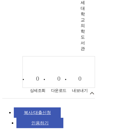
세
대
학
교
의
학
도
서
관
0
0
0
상세조회
다운로드
내보내기
복사/대출신청
인용하기