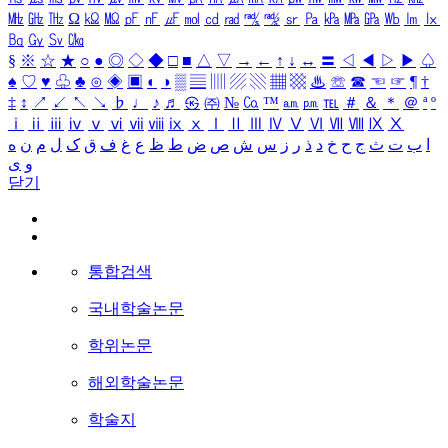
㎒
㎓
㎔
Ω
㏀
㏁
㎊
㎋
㎌
㏖
㏅
㎭
㎮
㎯
㏛
㎩
㎪
㎫
㎬
㏝
㏐
㏓
㏃
㏉
㏜
㏆
§
※
☆
★
○
●
◎
◇
◆
□
■
△
▽
→
←
↑
↓
↔
〓
◁
◀
▷
▶
♤
♠
♡
♥
♧
♣
⊙
◈
▣
◐
◑
▒
▤
▥
▨
▧
▦
▩
♨
☏
☎
☜
☞
¶
†
‡
↕
↗
↙
↖
↘
♭
♩
♪
♬
㉿
㈜
№
㏇
™
㏂
㏘
℡
＃
＆
＊
＠
ª
º
ⅰ
ⅱ
ⅲ
ⅳ
ⅴ
ⅵ
ⅶ
ⅷ
ⅸ
ⅹ
Ⅰ
Ⅱ
Ⅲ
Ⅳ
Ⅴ
Ⅵ
Ⅶ
Ⅷ
Ⅸ
Ⅹ
ا
ب
ت
ث
ج
ح
خ
د
ذ
ر
ز
س
ش
ص
ض
ط
ظ
ع
غ
ف
ق
ک
ل
م
ن
ه
و
ی
닫기
통합검색
국내학술논문
학위논문
해외학술논문
학술지