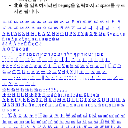
北京 을 입력하시려면
beijing
을 입력하시고 space를 누르
시면 됩니다.
ㅥ
ㅦ
ㅧ
ㅨ
ㅩ
ㅪ
ㅫ
ㅬ
ㅭ
ㅮ
ㅯ
ㅰ
ㅱ
ㅲ
ㅳ
ㅴ
ㅵ
ㅶ
ㅷ
ㅸ
ㅹ
ㅺ
ㅻ
ㅼ
ㅽ
ㅾ
ㅿ
ㆀ
ㆁ
ㆂ
ㆃ
ㆄ
ㆅ
ㆆ
ㆇ
ㆈ
ㆉ
ㆊ
ㆋ
ㆌ
ㆍ
ㆎ
Α
Β
Γ
Δ
Ε
Ζ
Η
Θ
Ι
Κ
Λ
Μ
Ν
Ξ
Ο
Π
Ρ
Σ
Τ
Υ
Φ
Χ
Ψ
Ω
α
β
γ
δ
ε
ζ
η
θ
ι
κ
λ
μ
ν
ξ
ο
π
ρ
σ
τ
υ
φ
χ
ψ
ω
á
à
Á
À
é
è
É
È
ç
Ç
ê
Ä
Ö
Ü
ä
ö
ü
ß
ְ
ֳ
ֲ
ֱ
ָ
ַ
ֵ
ֶ
ִ
ֹ
ּ
ֻ
ׂ
ׁ
ּ
ב
ה
נ
מ
צ
ת
ץ
ש
ד
ג
כ
ע
י
ח
ל
ך
ף
ק
ר
א
ט
ו
ן
ם
פ
‘
’
“
”
〔
〕
〈
〉
「
」
『
』
【
】
＂
（
）
［
］
｛
｝
±
×
÷
≠
≤
≥
∞
∴
♂
♀
∠
⊥
⌒
∂
∇
≡
≒
≪
≫
√
∽
∝
∵
∫
∬
∈
∋
⊆
⊇
⊂
⊃
∪
∩
∧
∨
￢
⇒
⇔
∀
∃
∮
∑
∏
＋
－
＜
＝
＞
、
。
·
‥
…
¨
〃
―
∥
＼
∼
´
～
ˇ
˘
˝
˚
˙
¸
˛
¡
¿
ː
！
＇
，
．
／
：
；
？
＾
＿
｀
｜
½
⅓
⅔
¼
¾
⅛
⅜
⅝
⅞
¹
²
³
⁴
ⁿ
₁
₂
₃
₄
Æ
Ð
Ħ
Ĳ
Ł
Ø
Œ
Þ
Ŧ
Ŋ
æ
đ
ð
ħ
ı
ĳ
ĸ
ŀ
ł
ø
œ
ß
þ
ŧ
ŋ
ŉ
А
Б
В
Г
Д
Е
Ё
Ж
З
И
Й
К
Л
М
Н
О
П
Р
С
Т
У
Ф
Х
Ц
Ч
Ш
Щ
Ъ
Ы
Ь
Э
Ю
Я
а
б
в
г
д
е
ё
ж
з
и
й
к
л
м
н
о
п
р
с
т
у
ф
х
ц
ч
ш
щ
ъ
ы
ь
э
ю
я
′
″
℃
Å
￠
￡
￥
¤
℉
‰
＄
％
Ｆ
￦
㎕
㎖
㎗
ℓ
㎘
㏄
㎣
㎤
㎥
㎦
㎙
㎚
㎛
㎜
㎝
㎞
㎟
㎠
㎡
㎢
㏊
㎍
㎎
㎏
㏏
㎈
㎉
㏈
㎧
㎨
㎰
㎱
㎲
㎳
㎴
㎵
㎶
㎷
㎸
㎹
㎀
㎁
㎂
㎃
㎄
㎺
㎻
㎽
㎾
㎿
㎐
㎑