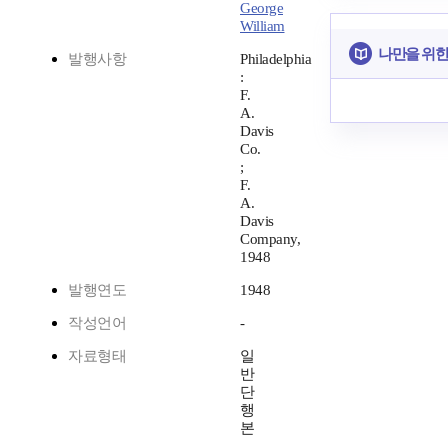
George
William
나만을 위한
발행사항
Philadelphia
:
F.
A.
Davis
Co.
;
F.
A.
Davis
Company,
1948
발행연도
1948
작성언어
-
자료형태
일
반
단
행
본