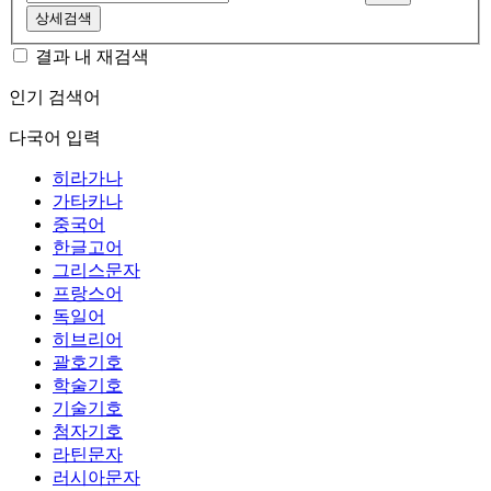
상세검색
결과 내 재검색
인기 검색어
다국어 입력
히라가나
가타카나
중국어
한글고어
그리스문자
프랑스어
독일어
히브리어
괄호기호
학술기호
기술기호
첨자기호
라틴문자
러시아문자