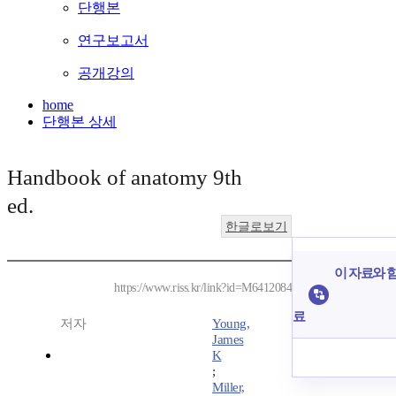
단행본
연구보고서
공개강의
home
단행본 상세
Handbook of anatomy 9th
ed.
한글로보기
이 자료와 함
https://www.riss.kr/link?id=M6412084
료
저자
Young,
James
K
;
Miller,