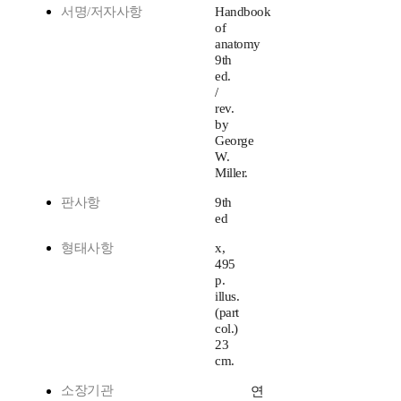
서명/저자사항
Handbook
of
anatomy
9th
ed.
/
rev.
by
George
W.
Miller.
판사항
9th
ed
형태사항
x,
495
p.
illus.
(part
col.)
23
cm.
소장기관
연