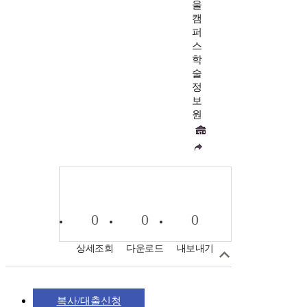
울
캠
퍼
스
학
술
정
보
원
0
0
0
상세조회
다운로드
내보내기
복사/대출신청