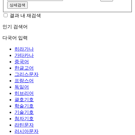
상세검색
결과 내 재검색
인기 검색어
다국어 입력
히라가나
가타카나
중국어
한글고어
그리스문자
프랑스어
독일어
히브리어
괄호기호
학술기호
기술기호
첨자기호
라틴문자
러시아문자