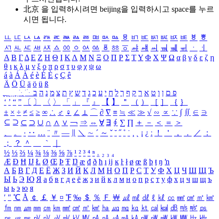
北京 을 입력하시려면
beijing
을 입력하시고 space를 누르
시면 됩니다.
ㅥ
ㅦ
ㅧ
ㅨ
ㅩ
ㅪ
ㅫ
ㅬ
ㅭ
ㅮ
ㅯ
ㅰ
ㅱ
ㅲ
ㅳ
ㅴ
ㅵ
ㅶ
ㅷ
ㅸ
ㅹ
ㅺ
ㅻ
ㅼ
ㅽ
ㅾ
ㅿ
ㆀ
ㆁ
ㆂ
ㆃ
ㆄ
ㆅ
ㆆ
ㆇ
ㆈ
ㆉ
ㆊ
ㆋ
ㆌ
ㆍ
ㆎ
Α
Β
Γ
Δ
Ε
Ζ
Η
Θ
Ι
Κ
Λ
Μ
Ν
Ξ
Ο
Π
Ρ
Σ
Τ
Υ
Φ
Χ
Ψ
Ω
α
β
γ
δ
ε
ζ
η
θ
ι
κ
λ
μ
ν
ξ
ο
π
ρ
σ
τ
υ
φ
χ
ψ
ω
á
à
Á
À
é
è
É
È
ç
Ç
ê
Ä
Ö
Ü
ä
ö
ü
ß
ְ
ֳ
ֲ
ֱ
ָ
ַ
ֵ
ֶ
ִ
ֹ
ּ
ֻ
ׂ
ׁ
ּ
ב
ה
נ
מ
צ
ת
ץ
ש
ד
ג
כ
ע
י
ח
ל
ך
ף
ק
ר
א
ט
ו
ן
ם
פ
‘
’
“
”
〔
〕
〈
〉
「
」
『
』
【
】
＂
（
）
［
］
｛
｝
±
×
÷
≠
≤
≥
∞
∴
♂
♀
∠
⊥
⌒
∂
∇
≡
≒
≪
≫
√
∽
∝
∵
∫
∬
∈
∋
⊆
⊇
⊂
⊃
∪
∩
∧
∨
￢
⇒
⇔
∀
∃
∮
∑
∏
＋
－
＜
＝
＞
、
。
·
‥
…
¨
〃
―
∥
＼
∼
´
～
ˇ
˘
˝
˚
˙
¸
˛
¡
¿
ː
！
＇
，
．
／
：
；
？
＾
＿
｀
｜
½
⅓
⅔
¼
¾
⅛
⅜
⅝
⅞
¹
²
³
⁴
ⁿ
₁
₂
₃
₄
Æ
Ð
Ħ
Ĳ
Ł
Ø
Œ
Þ
Ŧ
Ŋ
æ
đ
ð
ħ
ı
ĳ
ĸ
ŀ
ł
ø
œ
ß
þ
ŧ
ŋ
ŉ
А
Б
В
Г
Д
Е
Ё
Ж
З
И
Й
К
Л
М
Н
О
П
Р
С
Т
У
Ф
Х
Ц
Ч
Ш
Щ
Ъ
Ы
Ь
Э
Ю
Я
а
б
в
г
д
е
ё
ж
з
и
й
к
л
м
н
о
п
р
с
т
у
ф
х
ц
ч
ш
щ
ъ
ы
ь
э
ю
я
′
″
℃
Å
￠
￡
￥
¤
℉
‰
＄
％
Ｆ
￦
㎕
㎖
㎗
ℓ
㎘
㏄
㎣
㎤
㎥
㎦
㎙
㎚
㎛
㎜
㎝
㎞
㎟
㎠
㎡
㎢
㏊
㎍
㎎
㎏
㏏
㎈
㎉
㏈
㎧
㎨
㎰
㎱
㎲
㎳
㎴
㎵
㎶
㎷
㎸
㎹
㎀
㎁
㎂
㎃
㎄
㎺
㎻
㎽
㎾
㎿
㎐
㎑