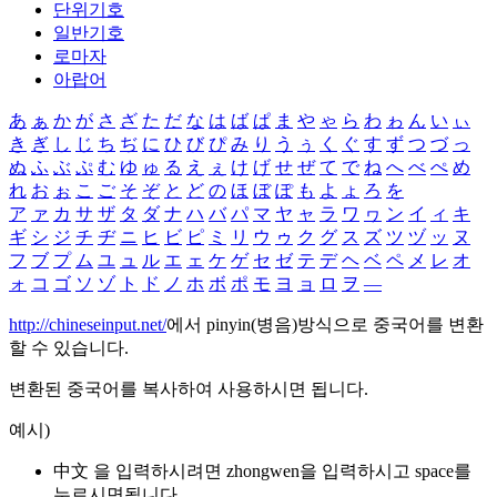
단위기호
일반기호
로마자
아랍어
あ
ぁ
か
が
さ
ざ
た
だ
な
は
ば
ぱ
ま
や
ゃ
ら
わ
ゎ
ん
い
ぃ
き
ぎ
し
じ
ち
ぢ
に
ひ
び
ぴ
み
り
う
ぅ
く
ぐ
す
ず
つ
づ
っ
ぬ
ふ
ぶ
ぷ
む
ゆ
ゅ
る
え
ぇ
け
げ
せ
ぜ
て
で
ね
へ
べ
ぺ
め
れ
お
ぉ
こ
ご
そ
ぞ
と
ど
の
ほ
ぼ
ぽ
も
よ
ょ
ろ
を
ア
ァ
カ
サ
ザ
タ
ダ
ナ
ハ
バ
パ
マ
ヤ
ャ
ラ
ワ
ヮ
ン
イ
ィ
キ
ギ
シ
ジ
チ
ヂ
ニ
ヒ
ビ
ピ
ミ
リ
ウ
ゥ
ク
グ
ス
ズ
ツ
ヅ
ッ
ヌ
フ
ブ
プ
ム
ユ
ュ
ル
エ
ェ
ケ
ゲ
セ
ゼ
テ
デ
ヘ
ベ
ペ
メ
レ
オ
ォ
コ
ゴ
ソ
ゾ
ト
ド
ノ
ホ
ボ
ポ
モ
ヨ
ョ
ロ
ヲ
―
http://chineseinput.net/
에서 pinyin(병음)방식으로 중국어를 변환
할 수 있습니다.
변환된 중국어를 복사하여 사용하시면 됩니다.
예시)
中文 을 입력하시려면
zhongwen
을 입력하시고 space를
누르시면됩니다.