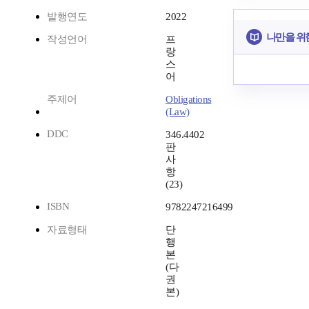
발행연도
2022
나만을 위
작성언어
프
랑
스
어
주제어
Obligations
(Law)
DDC
346.4402
판
사
항
(23)
ISBN
9782247216499
자료형태
단
행
본
(다
권
본)