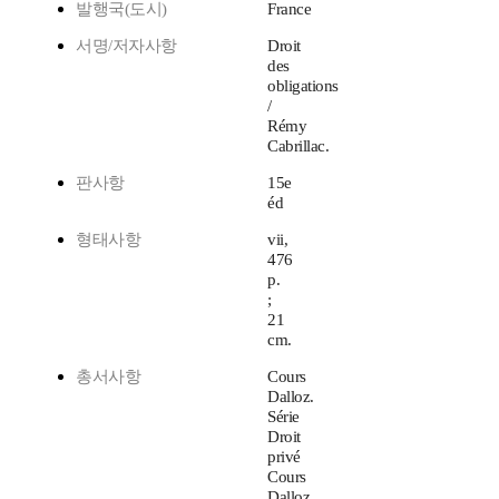
발행국(도시)
France
서명/저자사항
Droit
des
obligations
/
Rémy
Cabrillac.
판사항
15e
éd
형태사항
vii,
476
p.
;
21
cm.
총서사항
Cours
Dalloz.
Série
Droit
privé
Cours
Dalloz.