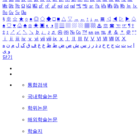
㎒
㎓
㎔
Ω
㏀
㏁
㎊
㎋
㎌
㏖
㏅
㎭
㎮
㎯
㏛
㎩
㎪
㎫
㎬
㏝
㏐
㏓
㏃
㏉
㏜
㏆
§
※
☆
★
○
●
◎
◇
◆
□
■
△
▽
→
←
↑
↓
↔
〓
◁
◀
▷
▶
♤
♠
♡
♥
♧
♣
⊙
◈
▣
◐
◑
▒
▤
▥
▨
▧
▦
▩
♨
☏
☎
☜
☞
¶
†
‡
↕
↗
↙
↖
↘
♭
♩
♪
♬
㉿
㈜
№
㏇
™
㏂
㏘
℡
＃
＆
＊
＠
ª
º
ⅰ
ⅱ
ⅲ
ⅳ
ⅴ
ⅵ
ⅶ
ⅷ
ⅸ
ⅹ
Ⅰ
Ⅱ
Ⅲ
Ⅳ
Ⅴ
Ⅵ
Ⅶ
Ⅷ
Ⅸ
Ⅹ
ا
ب
ت
ث
ج
ح
خ
د
ذ
ر
ز
س
ش
ص
ض
ط
ظ
ع
غ
ف
ق
ک
ل
م
ن
ه
و
ی
닫기
통합검색
국내학술논문
학위논문
해외학술논문
학술지