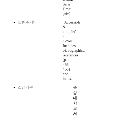
Série
Droit
privé.
일반주기명
"Accessible
&
complet"-
-
Cover.
Includes
bibliographical
references
(p.
455-
456)
and
index.
소장기관
중
앙
대
학
교
서