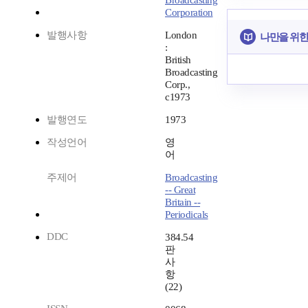
Broadcasting
Corporation
발행사항
London
나만을 위한
:
British
Broadcasting
Corp.,
c1973
발행연도
1973
작성언어
영
어
주제어
Broadcasting
-- Great
Britain --
Periodicals
DDC
384.54
판
사
항
(22)