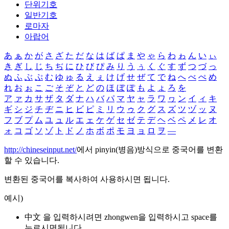
단위기호
일반기호
로마자
아랍어
あ
ぁ
か
が
さ
ざ
た
だ
な
は
ば
ぱ
ま
や
ゃ
ら
わ
ゎ
ん
い
ぃ
き
ぎ
し
じ
ち
ぢ
に
ひ
び
ぴ
み
り
う
ぅ
く
ぐ
す
ず
つ
づ
っ
ぬ
ふ
ぶ
ぷ
む
ゆ
ゅ
る
え
ぇ
け
げ
せ
ぜ
て
で
ね
へ
べ
ぺ
め
れ
お
ぉ
こ
ご
そ
ぞ
と
ど
の
ほ
ぼ
ぽ
も
よ
ょ
ろ
を
ア
ァ
カ
サ
ザ
タ
ダ
ナ
ハ
バ
パ
マ
ヤ
ャ
ラ
ワ
ヮ
ン
イ
ィ
キ
ギ
シ
ジ
チ
ヂ
ニ
ヒ
ビ
ピ
ミ
リ
ウ
ゥ
ク
グ
ス
ズ
ツ
ヅ
ッ
ヌ
フ
ブ
プ
ム
ユ
ュ
ル
エ
ェ
ケ
ゲ
セ
ゼ
テ
デ
ヘ
ベ
ペ
メ
レ
オ
ォ
コ
ゴ
ソ
ゾ
ト
ド
ノ
ホ
ボ
ポ
モ
ヨ
ョ
ロ
ヲ
―
http://chineseinput.net/
에서 pinyin(병음)방식으로 중국어를 변환
할 수 있습니다.
변환된 중국어를 복사하여 사용하시면 됩니다.
예시)
中文 을 입력하시려면
zhongwen
을 입력하시고 space를
누르시면됩니다.