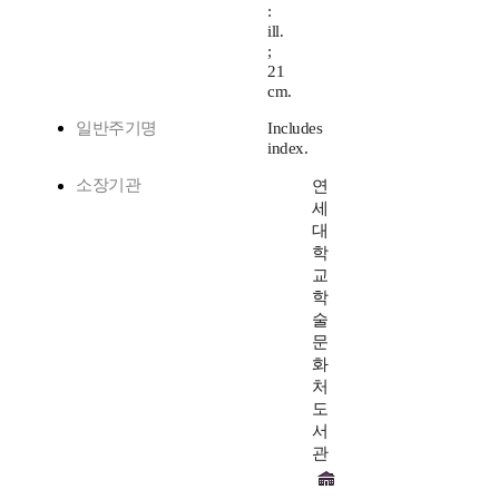
:
ill.
;
21
cm.
일반주기명
Includes
index.
소장기관
연
세
대
학
교
학
술
문
화
처
도
서
관