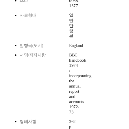
ISSN
0068-
1377
자료형태
일
반
단
행
본
발행국(도시)
England
서명/저자사항
BBC
handbook
1974
:
incorporating
the
annual
report
and
accounts
1972-
73
형태사항
362
p.