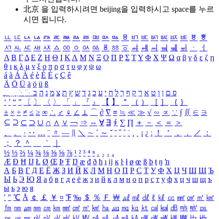
北京 을 입력하시려면
beijing
을 입력하시고 space를 누르
시면 됩니다.
ㅥ
ㅦ
ㅧ
ㅨ
ㅩ
ㅪ
ㅫ
ㅬ
ㅭ
ㅮ
ㅯ
ㅰ
ㅱ
ㅲ
ㅳ
ㅴ
ㅵ
ㅶ
ㅷ
ㅸ
ㅹ
ㅺ
ㅻ
ㅼ
ㅽ
ㅾ
ㅿ
ㆀ
ㆁ
ㆂ
ㆃ
ㆄ
ㆅ
ㆆ
ㆇ
ㆈ
ㆉ
ㆊ
ㆋ
ㆌ
ㆍ
ㆎ
Α
Β
Γ
Δ
Ε
Ζ
Η
Θ
Ι
Κ
Λ
Μ
Ν
Ξ
Ο
Π
Ρ
Σ
Τ
Υ
Φ
Χ
Ψ
Ω
α
β
γ
δ
ε
ζ
η
θ
ι
κ
λ
μ
ν
ξ
ο
π
ρ
σ
τ
υ
φ
χ
ψ
ω
á
à
Á
À
é
è
É
È
ç
Ç
ê
Ä
Ö
Ü
ä
ö
ü
ß
ְ
ֳ
ֲ
ֱ
ָ
ַ
ֵ
ֶ
ִ
ֹ
ּ
ֻ
ׂ
ׁ
ּ
ב
ה
נ
מ
צ
ת
ץ
ש
ד
ג
כ
ע
י
ח
ל
ך
ף
ק
ר
א
ט
ו
ן
ם
פ
‘
’
“
”
〔
〕
〈
〉
「
」
『
』
【
】
＂
（
）
［
］
｛
｝
±
×
÷
≠
≤
≥
∞
∴
♂
♀
∠
⊥
⌒
∂
∇
≡
≒
≪
≫
√
∽
∝
∵
∫
∬
∈
∋
⊆
⊇
⊂
⊃
∪
∩
∧
∨
￢
⇒
⇔
∀
∃
∮
∑
∏
＋
－
＜
＝
＞
、
。
·
‥
…
¨
〃
―
∥
＼
∼
´
～
ˇ
˘
˝
˚
˙
¸
˛
¡
¿
ː
！
＇
，
．
／
：
；
？
＾
＿
｀
｜
½
⅓
⅔
¼
¾
⅛
⅜
⅝
⅞
¹
²
³
⁴
ⁿ
₁
₂
₃
₄
Æ
Ð
Ħ
Ĳ
Ł
Ø
Œ
Þ
Ŧ
Ŋ
æ
đ
ð
ħ
ı
ĳ
ĸ
ŀ
ł
ø
œ
ß
þ
ŧ
ŋ
ŉ
А
Б
В
Г
Д
Е
Ё
Ж
З
И
Й
К
Л
М
Н
О
П
Р
С
Т
У
Ф
Х
Ц
Ч
Ш
Щ
Ъ
Ы
Ь
Э
Ю
Я
а
б
в
г
д
е
ё
ж
з
и
й
к
л
м
н
о
п
р
с
т
у
ф
х
ц
ч
ш
щ
ъ
ы
ь
э
ю
я
′
″
℃
Å
￠
￡
￥
¤
℉
‰
＄
％
Ｆ
￦
㎕
㎖
㎗
ℓ
㎘
㏄
㎣
㎤
㎥
㎦
㎙
㎚
㎛
㎜
㎝
㎞
㎟
㎠
㎡
㎢
㏊
㎍
㎎
㎏
㏏
㎈
㎉
㏈
㎧
㎨
㎰
㎱
㎲
㎳
㎴
㎵
㎶
㎷
㎸
㎹
㎀
㎁
㎂
㎃
㎄
㎺
㎻
㎽
㎾
㎿
㎐
㎑