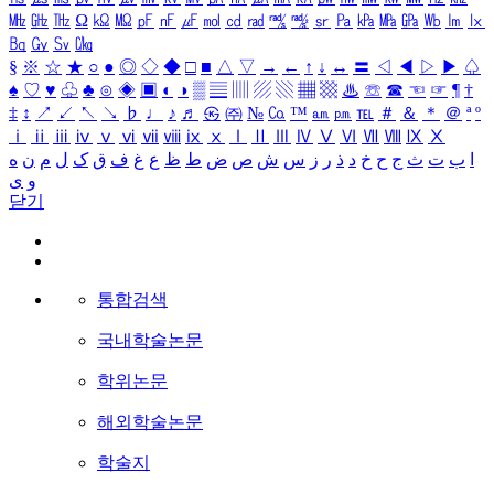
㎒
㎓
㎔
Ω
㏀
㏁
㎊
㎋
㎌
㏖
㏅
㎭
㎮
㎯
㏛
㎩
㎪
㎫
㎬
㏝
㏐
㏓
㏃
㏉
㏜
㏆
§
※
☆
★
○
●
◎
◇
◆
□
■
△
▽
→
←
↑
↓
↔
〓
◁
◀
▷
▶
♤
♠
♡
♥
♧
♣
⊙
◈
▣
◐
◑
▒
▤
▥
▨
▧
▦
▩
♨
☏
☎
☜
☞
¶
†
‡
↕
↗
↙
↖
↘
♭
♩
♪
♬
㉿
㈜
№
㏇
™
㏂
㏘
℡
＃
＆
＊
＠
ª
º
ⅰ
ⅱ
ⅲ
ⅳ
ⅴ
ⅵ
ⅶ
ⅷ
ⅸ
ⅹ
Ⅰ
Ⅱ
Ⅲ
Ⅳ
Ⅴ
Ⅵ
Ⅶ
Ⅷ
Ⅸ
Ⅹ
ه
ن
م
ل
ک
ق
ف
غ
ع
ظ
ط
ض
ص
ش
س
ز
ر
ذ
د
خ
ح
ج
ث
ت
ب
ا
ی
و
닫기
통합검색
국내학술논문
학위논문
해외학술논문
학술지