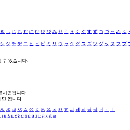
ぎ
し
じ
ち
ぢ
に
ひ
び
ぴ
み
り
う
ぅ
く
ぐ
す
ず
つ
づ
っ
ぬ
ふ
シ
ジ
チ
ヂ
ニ
ヒ
ビ
ピ
ミ
リ
ウ
ゥ
ク
グ
ス
ズ
ツ
ヅ
ッ
ヌ
フ
ブ
할 수 있습니다.
누르시면됩니다.
시면 됩니다.
ㅻ
ㅼ
ㅽ
ㅾ
ㅿ
ㆀ
ㆁ
ㆂ
ㆃ
ㆄ
ㆅ
ㆆ
ㆇ
ㆈ
ㆉ
ㆊ
ㆋ
ㆌ
ㆍ
ㆎ
θ
ι
κ
λ
μ
ν
ξ
ο
π
ρ
σ
τ
υ
φ
χ
ψ
ω