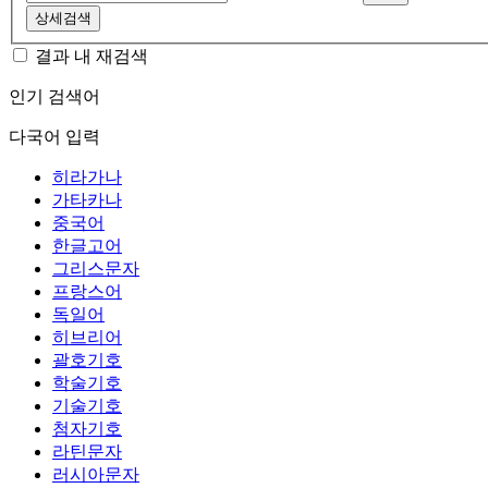
상세검색
결과 내 재검색
인기 검색어
다국어 입력
히라가나
가타카나
중국어
한글고어
그리스문자
프랑스어
독일어
히브리어
괄호기호
학술기호
기술기호
첨자기호
라틴문자
러시아문자