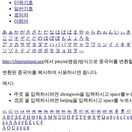
단위기호
일반기호
로마자
아랍어
あ
ぁ
か
が
さ
ざ
た
だ
な
は
ば
ぱ
ま
や
ゃ
ら
わ
ゎ
ん
い
ぃ
き
こ
ご
そ
ぞ
と
ど
の
ほ
ぼ
ぽ
も
よ
ょ
ろ
を
ア
ァ
カ
サ
ザ
タ
ダ
ナ
ハ
バ
パ
マ
ヤ
ャ
ラ
ワ
ヮ
ン
イ
ィ
キ
ギ
ソ
ゾ
ト
ド
ノ
ホ
ボ
ポ
モ
ヨ
ョ
ロ
ヲ
―
http://chineseinput.net/
에서 pinyin(병음)방식으로 중국어를 변환
변환된 중국어를 복사하여 사용하시면 됩니다.
예시)
中文 을 입력하시려면
zhongwen
을 입력하시고 space를
北京 을 입력하시려면
beijing
을 입력하시고 space를 누르
ㅥ
ㅦ
ㅧ
ㅨ
ㅩ
ㅪ
ㅫ
ㅬ
ㅭ
ㅮ
ㅯ
ㅰ
ㅱ
ㅲ
ㅳ
ㅴ
ㅵ
ㅶ
ㅷ
ㅸ
ㅹ
ㅺ
Α
Β
Γ
Δ
Ε
Ζ
Η
Θ
Ι
Κ
Λ
Μ
Ν
Ξ
Ο
Π
Ρ
Σ
Τ
Υ
Φ
Χ
Ψ
Ω
α
β
γ
δ
ε
ζ
η
á
à
Á
À
é
è
É
È
ç
Ç
ê
Ä
Ö
Ü
ä
ö
ü
ß