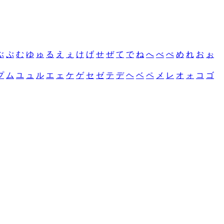
ぶ
ぷ
む
ゆ
ゅ
る
え
ぇ
け
げ
せ
ぜ
て
で
ね
へ
べ
ぺ
め
れ
お
ぉ
プ
ム
ユ
ュ
ル
エ
ェ
ケ
ゲ
セ
ゼ
テ
デ
ヘ
ベ
ペ
メ
レ
オ
ォ
コ
ゴ