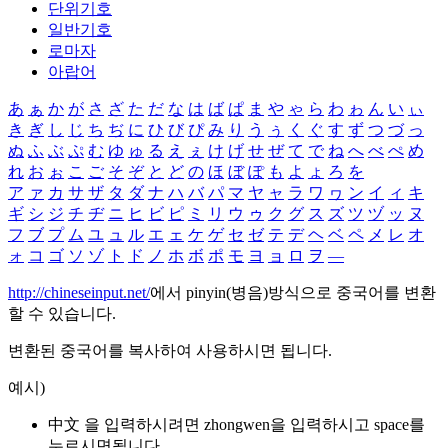
단위기호
일반기호
로마자
아랍어
あ
ぁ
か
が
さ
ざ
た
だ
な
は
ば
ぱ
ま
や
ゃ
ら
わ
ゎ
ん
い
ぃ
き
ぎ
し
じ
ち
ぢ
に
ひ
び
ぴ
み
り
う
ぅ
く
ぐ
す
ず
つ
づ
っ
ぬ
ふ
ぶ
ぷ
む
ゆ
ゅ
る
え
ぇ
け
げ
せ
ぜ
て
で
ね
へ
べ
ぺ
め
れ
お
ぉ
こ
ご
そ
ぞ
と
ど
の
ほ
ぼ
ぽ
も
よ
ょ
ろ
を
ア
ァ
カ
サ
ザ
タ
ダ
ナ
ハ
バ
パ
マ
ヤ
ャ
ラ
ワ
ヮ
ン
イ
ィ
キ
ギ
シ
ジ
チ
ヂ
ニ
ヒ
ビ
ピ
ミ
リ
ウ
ゥ
ク
グ
ス
ズ
ツ
ヅ
ッ
ヌ
フ
ブ
プ
ム
ユ
ュ
ル
エ
ェ
ケ
ゲ
セ
ゼ
テ
デ
ヘ
ベ
ペ
メ
レ
オ
ォ
コ
ゴ
ソ
ゾ
ト
ド
ノ
ホ
ボ
ポ
モ
ヨ
ョ
ロ
ヲ
―
http://chineseinput.net/
에서 pinyin(병음)방식으로 중국어를 변환
할 수 있습니다.
변환된 중국어를 복사하여 사용하시면 됩니다.
예시)
中文 을 입력하시려면
zhongwen
을 입력하시고 space를
누르시면됩니다.