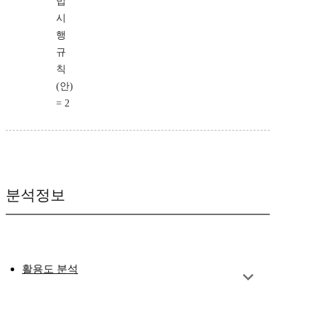
법
시
행
규
칙
(안)
= 2
분석정보
활용도 분석