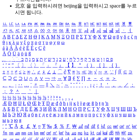
北京 을 입력하시려면
beijing
을 입력하시고 space를 누르
시면 됩니다.
ㅥ
ㅦ
ㅧ
ㅨ
ㅩ
ㅪ
ㅫ
ㅬ
ㅭ
ㅮ
ㅯ
ㅰ
ㅱ
ㅲ
ㅳ
ㅴ
ㅵ
ㅶ
ㅷ
ㅸ
ㅹ
ㅺ
ㅻ
ㅼ
ㅽ
ㅾ
ㅿ
ㆀ
ㆁ
ㆂ
ㆃ
ㆄ
ㆅ
ㆆ
ㆇ
ㆈ
ㆉ
ㆊ
ㆋ
ㆌ
ㆍ
ㆎ
Α
Β
Γ
Δ
Ε
Ζ
Η
Θ
Ι
Κ
Λ
Μ
Ν
Ξ
Ο
Π
Ρ
Σ
Τ
Υ
Φ
Χ
Ψ
Ω
α
β
γ
δ
ε
ζ
η
θ
ι
κ
λ
μ
ν
ξ
ο
π
ρ
σ
τ
υ
φ
χ
ψ
ω
á
à
Á
À
é
è
É
È
ç
Ç
ê
Ä
Ö
Ü
ä
ö
ü
ß
ְ
ֳ
ֲ
ֱ
ָ
ַ
ֵ
ֶ
ִ
ֹ
ּ
ֻ
ׂ
ׁ
ּ
ב
ה
נ
מ
צ
ת
ץ
ש
ד
ג
כ
ע
י
ח
ל
ך
ף
ק
ר
א
ט
ו
ן
ם
פ
‘
’
“
”
〔
〕
〈
〉
「
」
『
』
【
】
＂
（
）
［
］
｛
｝
±
×
÷
≠
≤
≥
∞
∴
♂
♀
∠
⊥
⌒
∂
∇
≡
≒
≪
≫
√
∽
∝
∵
∫
∬
∈
∋
⊆
⊇
⊂
⊃
∪
∩
∧
∨
￢
⇒
⇔
∀
∃
∮
∑
∏
＋
－
＜
＝
＞
、
。
·
‥
…
¨
〃
―
∥
＼
∼
´
～
ˇ
˘
˝
˚
˙
¸
˛
¡
¿
ː
！
＇
，
．
／
：
；
？
＾
＿
｀
｜
½
⅓
⅔
¼
¾
⅛
⅜
⅝
⅞
¹
²
³
⁴
ⁿ
₁
₂
₃
₄
Æ
Ð
Ħ
Ĳ
Ł
Ø
Œ
Þ
Ŧ
Ŋ
æ
đ
ð
ħ
ı
ĳ
ĸ
ŀ
ł
ø
œ
ß
þ
ŧ
ŋ
ŉ
А
Б
В
Г
Д
Е
Ё
Ж
З
И
Й
К
Л
М
Н
О
П
Р
С
Т
У
Ф
Х
Ц
Ч
Ш
Щ
Ъ
Ы
Ь
Э
Ю
Я
а
б
в
г
д
е
ё
ж
з
и
й
к
л
м
н
о
п
р
с
т
у
ф
х
ц
ч
ш
щ
ъ
ы
ь
э
ю
я
′
″
℃
Å
￠
￡
￥
¤
℉
‰
＄
％
Ｆ
￦
㎕
㎖
㎗
ℓ
㎘
㏄
㎣
㎤
㎥
㎦
㎙
㎚
㎛
㎜
㎝
㎞
㎟
㎠
㎡
㎢
㏊
㎍
㎎
㎏
㏏
㎈
㎉
㏈
㎧
㎨
㎰
㎱
㎲
㎳
㎴
㎵
㎶
㎷
㎸
㎹
㎀
㎁
㎂
㎃
㎄
㎺
㎻
㎽
㎾
㎿
㎐
㎑