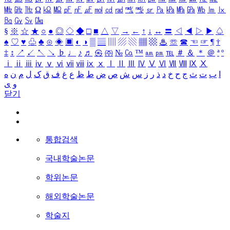
㎒
㎓
㎔
Ω
㏀
㏁
㎊
㎋
㎌
㏖
㏅
㎭
㎮
㎯
㏛
㎩
㎪
㎫
㎬
㏝
㏐
㏓
㏃
㏉
㏜
㏆
§
※
☆
★
○
●
◎
◇
◆
□
■
△
▽
→
←
↑
↓
↔
〓
◁
◀
▷
▶
♤
♠
♡
♥
♧
♣
⊙
◈
▣
◐
◑
▒
▤
▥
▨
▧
▦
▩
♨
☏
☎
☜
☞
¶
†
‡
↕
↗
↙
↖
↘
♭
♩
♪
♬
㉿
㈜
№
㏇
™
㏂
㏘
℡
＃
＆
＊
＠
ª
º
ⅰ
ⅱ
ⅲ
ⅳ
ⅴ
ⅵ
ⅶ
ⅷ
ⅸ
ⅹ
Ⅰ
Ⅱ
Ⅲ
Ⅳ
Ⅴ
Ⅵ
Ⅶ
Ⅷ
Ⅸ
Ⅹ
ا
ب
ت
ث
ج
ح
خ
د
ذ
ر
ز
س
ش
ص
ض
ط
ظ
ع
غ
ف
ق
ک
ل
م
ن
ه
و
ی
닫기
통합검색
국내학술논문
학위논문
해외학술논문
학술지