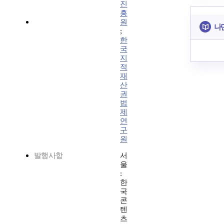
진
흥
원
나
;
한
국
지
적
재
산
권
법
제
연
구
원
발행사항
서
울
:
한
국
콘
텐
츠