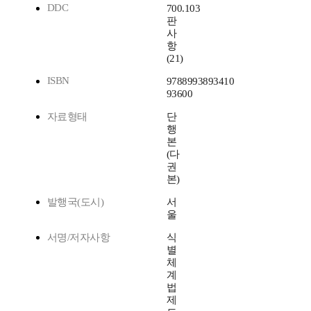
DDC
700.103
판
사
항
(21)
ISBN
9788993893410
93600
자료형태
단
행
본
(다
권
본)
발행국(도시)
서
울
서명/저자사항
식
별
체
계
법
제