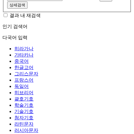
상세검색
결과 내 재검색
인기 검색어
다국어 입력
히라가나
가타카나
중국어
한글고어
그리스문자
프랑스어
독일어
히브리어
괄호기호
학술기호
기술기호
첨자기호
라틴문자
러시아문자