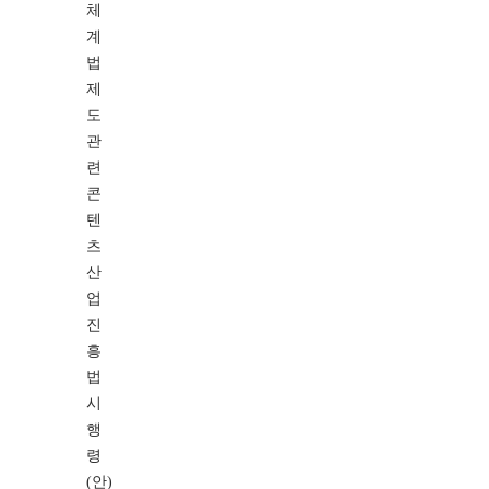
체
계
법
제
도
관
련
콘
텐
츠
산
업
진
흥
법
시
행
령
(안)