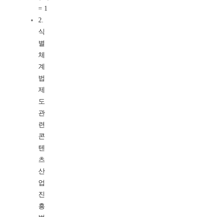
= 1
2.
식
별
체
계
법
제
도
관
련
콘
텐
츠
산
업
진
흥