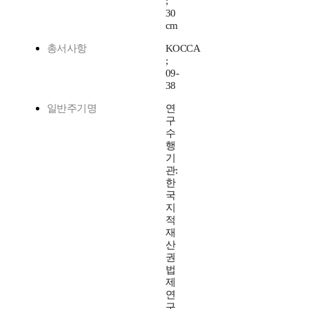
;
30
cm
총서사항
KOCCA
;
09-
38
일반주기명
연
구
수
행
기
관:
한
국
지
적
재
산
권
법
제
연
구