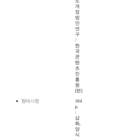
도
개
정
방
안
연
구
/
한
국
콘
텐
츠
진
흥
원
[편]
형태사항
184
p.
:
삽
화,
양
식