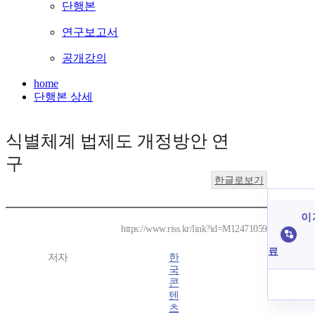
단행본
연구보고서
공개강의
home
단행본 상세
식별체계 법제도 개정방안 연
구
한글로보기
이 
https://www.riss.kr/link?id=M12471059
료
저자
한
국
콘
텐
츠