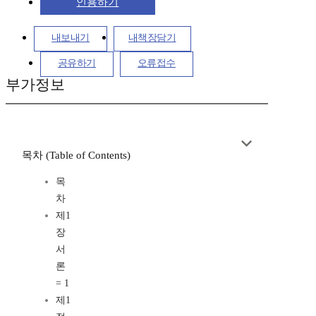
인용하기
내보내기
내책장담기
공유하기
오류접수
부가정보
목차 (Table of Contents)
목
차
제1
장
서
론
= 1
제1