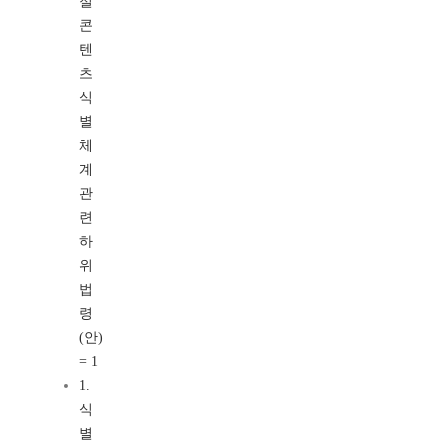
절
콘
텐
츠
식
별
체
계
관
련
하
위
법
령
(안)
= 1
1.
식
별