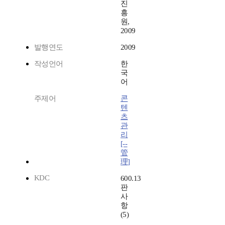
진
흥
원,
2009
발행연도
2009
작성언어
한
국
어
주제어
콘
텐
츠
관
리
[--
管
理]
KDC
600.13
판
사
항
(5)