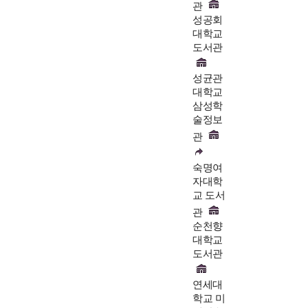
관
성공회
대학교
도서관
성균관
대학교
삼성학
술정보
관
숙명여
자대학
교 도서
관
순천향
대학교
도서관
연세대
학교 미