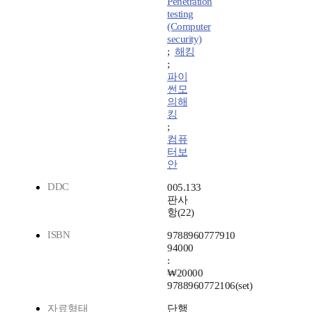
Penetration
testing
(Computer
security)
;
해킹
;
파이
썬모
의해
킹
;
컴퓨
터보
안
DDC
005.133
판사
항(22)
ISBN
9788960777910
94000
:
₩20000
9788960772106(set)
자료형태
단행