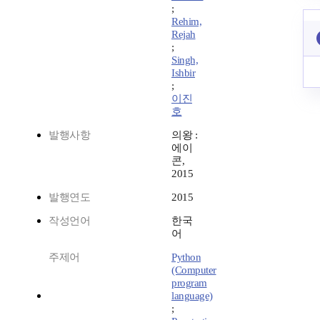
;
Rehim,
Rejah
;
Singh,
Ishbir
;
이진
호
발행사항
의왕 :
에이
콘,
2015
발행연도
2015
작성언어
한국
어
주제어
Python
(Computer
program
language)
;