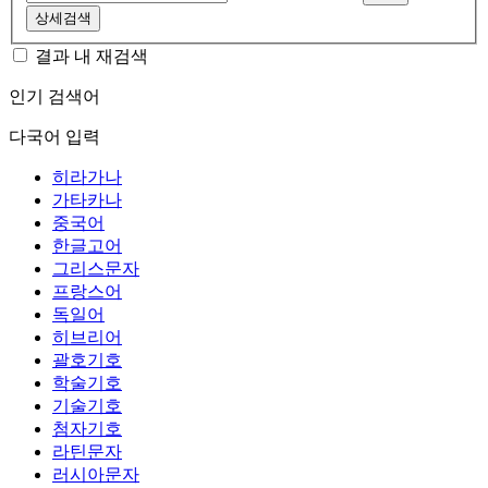
상세검색
결과 내 재검색
인기 검색어
다국어 입력
히라가나
가타카나
중국어
한글고어
그리스문자
프랑스어
독일어
히브리어
괄호기호
학술기호
기술기호
첨자기호
라틴문자
러시아문자