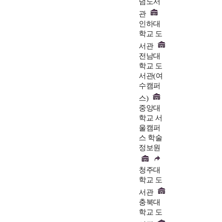
념도서
관
인하대
학교 도
서관
전남대
학교 도
서관(여
수캠퍼
스)
중앙대
학교 서
울캠퍼
스 학술
정보원
청주대
학교 도
서관
충북대
학교 도