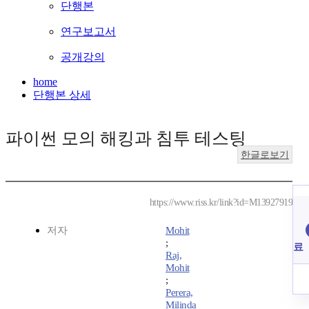
단행본
연구보고서
공개강의
home
단행본 상세
파이썬 모의 해킹과 침투 테스팅
한글로보기
https://www.riss.kr/link?id=M13927919
저자
Mohit
;
료
Raj,
Mohit
;
Perera,
Milinda