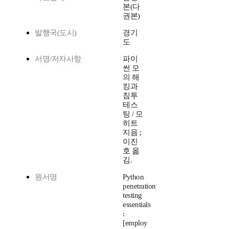
본(다
권본)
발행국(도시)
경기
도
서명/저자사항
파이
썬 모
의 해
킹과
침투
테스
팅 / 모
히트
지음 ;
이진
호 옮
김.
원서명
Python
penetration
testing
essentials
:
[employ