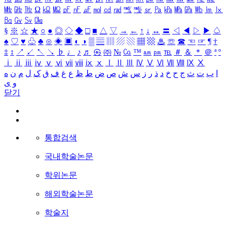
㎒
㎓
㎔
Ω
㏀
㏁
㎊
㎋
㎌
㏖
㏅
㎭
㎮
㎯
㏛
㎩
㎪
㎫
㎬
㏝
㏐
㏓
㏃
㏉
㏜
㏆
§
※
☆
★
○
●
◎
◇
◆
□
■
△
▽
→
←
↑
↓
↔
〓
◁
◀
▷
▶
♤
♠
♡
♥
♧
♣
⊙
◈
▣
◐
◑
▒
▤
▥
▨
▧
▦
▩
♨
☏
☎
☜
☞
¶
†
‡
↕
↗
↙
↖
↘
♭
♩
♪
♬
㉿
㈜
№
㏇
™
㏂
㏘
℡
＃
＆
＊
＠
ª
º
ⅰ
ⅱ
ⅲ
ⅳ
ⅴ
ⅵ
ⅶ
ⅷ
ⅸ
ⅹ
Ⅰ
Ⅱ
Ⅲ
Ⅳ
Ⅴ
Ⅵ
Ⅶ
Ⅷ
Ⅸ
Ⅹ
ا
ب
ت
ث
ج
ح
خ
د
ذ
ر
ز
س
ش
ص
ض
ط
ظ
ع
غ
ف
ق
ک
ل
م
ن
ه
و
ی
닫기
통합검색
국내학술논문
학위논문
해외학술논문
학술지