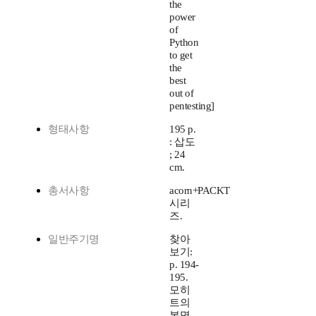
the
power
of
Python
to get
the
best
out of
pentesting]
형태사항
195 p.
: 삽도
; 24
cm.
총서사항
acorn+PACKT
시리
즈.
일반주기명
찾아
보기:
p. 194-
195.
모히
트의
본명