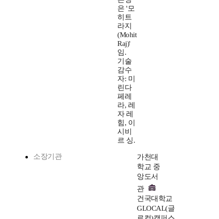
은 '모
히트
라지
(Mohit
Raj)'
임.
기술
감수
자: 미
린다
페레
라, 레
자 레
힘, 이
시비
르 싱.
소장기관
가천대
학교 중
앙도서
관
건국대학교
GLOCAL(글
로컬)캠퍼스