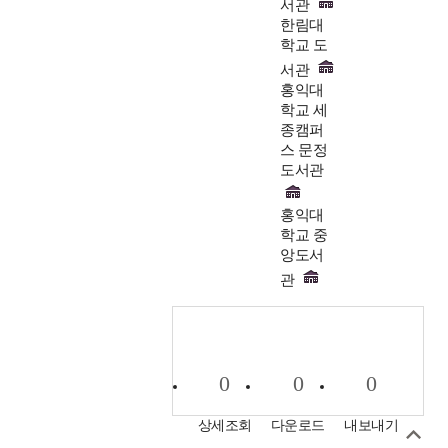
서관
한림대
학교 도
서관
홍익대
학교 세
종캠퍼
스 문정
도서관
홍익대
학교 중
앙도서
관
0
0
0
상세조회
다운로드
내보내기