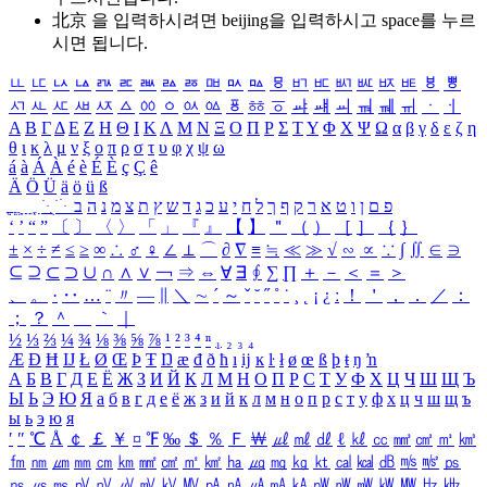
北京 을 입력하시려면
beijing
을 입력하시고 space를 누르
시면 됩니다.
ㅥ
ㅦ
ㅧ
ㅨ
ㅩ
ㅪ
ㅫ
ㅬ
ㅭ
ㅮ
ㅯ
ㅰ
ㅱ
ㅲ
ㅳ
ㅴ
ㅵ
ㅶ
ㅷ
ㅸ
ㅹ
ㅺ
ㅻ
ㅼ
ㅽ
ㅾ
ㅿ
ㆀ
ㆁ
ㆂ
ㆃ
ㆄ
ㆅ
ㆆ
ㆇ
ㆈ
ㆉ
ㆊ
ㆋ
ㆌ
ㆍ
ㆎ
Α
Β
Γ
Δ
Ε
Ζ
Η
Θ
Ι
Κ
Λ
Μ
Ν
Ξ
Ο
Π
Ρ
Σ
Τ
Υ
Φ
Χ
Ψ
Ω
α
β
γ
δ
ε
ζ
η
θ
ι
κ
λ
μ
ν
ξ
ο
π
ρ
σ
τ
υ
φ
χ
ψ
ω
á
à
Á
À
é
è
É
È
ç
Ç
ê
Ä
Ö
Ü
ä
ö
ü
ß
ְ
ֳ
ֲ
ֱ
ָ
ַ
ֵ
ֶ
ִ
ֹ
ּ
ֻ
ׂ
ׁ
ּ
ב
ה
נ
מ
צ
ת
ץ
ש
ד
ג
כ
ע
י
ח
ל
ך
ף
ק
ר
א
ט
ו
ן
ם
פ
‘
’
“
”
〔
〕
〈
〉
「
」
『
』
【
】
＂
（
）
［
］
｛
｝
±
×
÷
≠
≤
≥
∞
∴
♂
♀
∠
⊥
⌒
∂
∇
≡
≒
≪
≫
√
∽
∝
∵
∫
∬
∈
∋
⊆
⊇
⊂
⊃
∪
∩
∧
∨
￢
⇒
⇔
∀
∃
∮
∑
∏
＋
－
＜
＝
＞
、
。
·
‥
…
¨
〃
―
∥
＼
∼
´
～
ˇ
˘
˝
˚
˙
¸
˛
¡
¿
ː
！
＇
，
．
／
：
；
？
＾
＿
｀
｜
½
⅓
⅔
¼
¾
⅛
⅜
⅝
⅞
¹
²
³
⁴
ⁿ
₁
₂
₃
₄
Æ
Ð
Ħ
Ĳ
Ł
Ø
Œ
Þ
Ŧ
Ŋ
æ
đ
ð
ħ
ı
ĳ
ĸ
ŀ
ł
ø
œ
ß
þ
ŧ
ŋ
ŉ
А
Б
В
Г
Д
Е
Ё
Ж
З
И
Й
К
Л
М
Н
О
П
Р
С
Т
У
Ф
Х
Ц
Ч
Ш
Щ
Ъ
Ы
Ь
Э
Ю
Я
а
б
в
г
д
е
ё
ж
з
и
й
к
л
м
н
о
п
р
с
т
у
ф
х
ц
ч
ш
щ
ъ
ы
ь
э
ю
я
′
″
℃
Å
￠
￡
￥
¤
℉
‰
＄
％
Ｆ
￦
㎕
㎖
㎗
ℓ
㎘
㏄
㎣
㎤
㎥
㎦
㎙
㎚
㎛
㎜
㎝
㎞
㎟
㎠
㎡
㎢
㏊
㎍
㎎
㎏
㏏
㎈
㎉
㏈
㎧
㎨
㎰
㎱
㎲
㎳
㎴
㎵
㎶
㎷
㎸
㎹
㎀
㎁
㎂
㎃
㎄
㎺
㎻
㎽
㎾
㎿
㎐
㎑