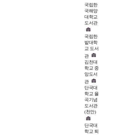
국립한
국해양
대학교
도서관
국립한
밭대학
교 도서
관
김천대
학교 중
앙도서
관
단국대
학교 율
곡기념
도서관
(천안)
단국대
학교 퇴