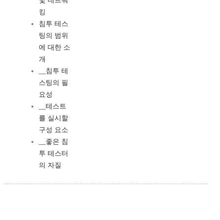
및 네트워
킹
침투 테스
팅의 범위
에 대한 소
개
__침투 테
스팅의 필
요성
__테스트
를 실시할
구성 요소
__좋은 침
투 테스터
의 자질