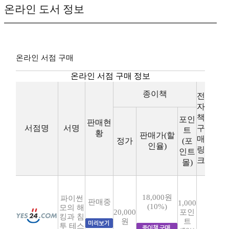
온라인 도서 정보
온라인 서점 구매
온라인 서점 구매 정보
종이책
전
자
책
포인
판매현
서점명
서명
구
트
황
판매가(할
매
정가
(포
인율)
링
인트
크
몰)
18,000원
파이썬
판매중
1,000
(10%)
모의 해
20,000
포인
킹과 침
원
트
투 테스