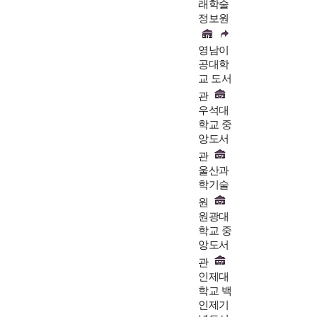
래학술
정보원
영남이
공대학
교 도서
관
우석대
학교 중
앙도서
관
울산과
학기술
원
원광대
학교 중
앙도서
관
인제대
학교 백
인제기