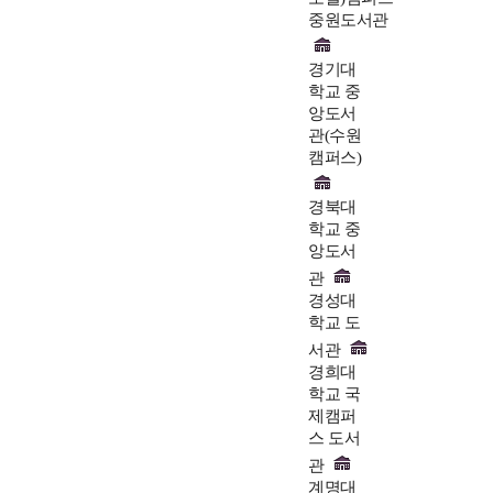
중원도서관
경기대
학교 중
앙도서
관(수원
캠퍼스)
경북대
학교 중
앙도서
관
경성대
학교 도
서관
경희대
학교 국
제캠퍼
스 도서
관
계명대