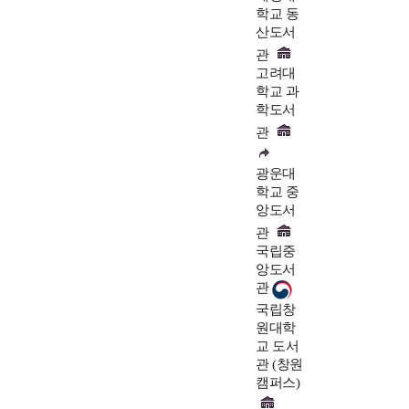
학교 동
산도서
관
고려대
학교 과
학도서
관
광운대
학교 중
앙도서
관
국립중
앙도서
관
국립창
원대학
교 도서
관 (창원
캠퍼스)