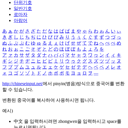
단위기호
일반기호
로마자
아랍어
あ
ぁ
か
が
さ
ざ
た
だ
な
は
ば
ぱ
ま
や
ゃ
ら
わ
ゎ
ん
い
ぃ
き
ぎ
し
じ
ち
ぢ
に
ひ
び
ぴ
み
り
う
ぅ
く
ぐ
す
ず
つ
づ
っ
ぬ
ふ
ぶ
ぷ
む
ゆ
ゅ
る
え
ぇ
け
げ
せ
ぜ
て
で
ね
へ
べ
ぺ
め
れ
お
ぉ
こ
ご
そ
ぞ
と
ど
の
ほ
ぼ
ぽ
も
よ
ょ
ろ
を
ア
ァ
カ
サ
ザ
タ
ダ
ナ
ハ
バ
パ
マ
ヤ
ャ
ラ
ワ
ヮ
ン
イ
ィ
キ
ギ
シ
ジ
チ
ヂ
ニ
ヒ
ビ
ピ
ミ
リ
ウ
ゥ
ク
グ
ス
ズ
ツ
ヅ
ッ
ヌ
フ
ブ
プ
ム
ユ
ュ
ル
エ
ェ
ケ
ゲ
セ
ゼ
テ
デ
ヘ
ベ
ペ
メ
レ
オ
ォ
コ
ゴ
ソ
ゾ
ト
ド
ノ
ホ
ボ
ポ
モ
ヨ
ョ
ロ
ヲ
―
http://chineseinput.net/
에서 pinyin(병음)방식으로 중국어를 변환
할 수 있습니다.
변환된 중국어를 복사하여 사용하시면 됩니다.
예시)
中文 을 입력하시려면
zhongwen
을 입력하시고 space를
누르시면됩니다.