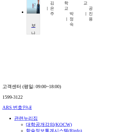
주
김
학
교
세
은
교
공
영
주
박
진
정
용
숙
보건의료관계법규
나
사
렛
대
학
교
공
진
용
고객센터 (평일: 09:00~18:00)
1599-3122
ARS 번호안내
관련누리집
대학공개강의(KOCW)
학술정보통계시스템(Rinfo)