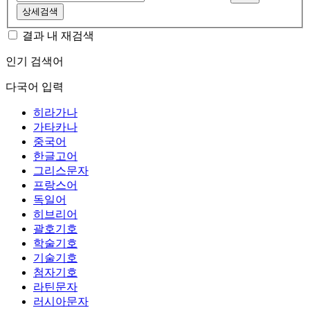
상세검색
결과 내 재검색
인기 검색어
다국어 입력
히라가나
가타카나
중국어
한글고어
그리스문자
프랑스어
독일어
히브리어
괄호기호
학술기호
기술기호
첨자기호
라틴문자
러시아문자