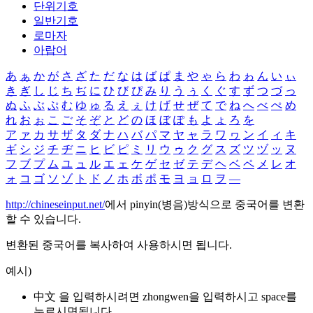
단위기호
일반기호
로마자
아랍어
あ
ぁ
か
が
さ
ざ
た
だ
な
は
ば
ぱ
ま
や
ゃ
ら
わ
ゎ
ん
い
ぃ
き
ぎ
し
じ
ち
ぢ
に
ひ
び
ぴ
み
り
う
ぅ
く
ぐ
す
ず
つ
づ
っ
ぬ
ふ
ぶ
ぷ
む
ゆ
ゅ
る
え
ぇ
け
げ
せ
ぜ
て
で
ね
へ
べ
ぺ
め
れ
お
ぉ
こ
ご
そ
ぞ
と
ど
の
ほ
ぼ
ぽ
も
よ
ょ
ろ
を
ア
ァ
カ
サ
ザ
タ
ダ
ナ
ハ
バ
パ
マ
ヤ
ャ
ラ
ワ
ヮ
ン
イ
ィ
キ
ギ
シ
ジ
チ
ヂ
ニ
ヒ
ビ
ピ
ミ
リ
ウ
ゥ
ク
グ
ス
ズ
ツ
ヅ
ッ
ヌ
フ
ブ
プ
ム
ユ
ュ
ル
エ
ェ
ケ
ゲ
セ
ゼ
テ
デ
ヘ
ベ
ペ
メ
レ
オ
ォ
コ
ゴ
ソ
ゾ
ト
ド
ノ
ホ
ボ
ポ
モ
ヨ
ョ
ロ
ヲ
―
http://chineseinput.net/
에서 pinyin(병음)방식으로 중국어를 변환
할 수 있습니다.
변환된 중국어를 복사하여 사용하시면 됩니다.
예시)
中文 을 입력하시려면
zhongwen
을 입력하시고 space를
누르시면됩니다.