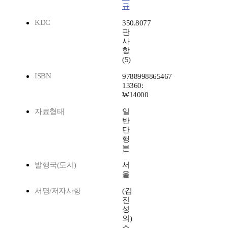
규
KDC
350.8077
판
사
항
(5)
ISBN
9788998865467
13360:
₩14000
자료형태
일
반
단
행
본
발행국(도시)
서
울
서명/저자사항
(김
진
성
의)
소