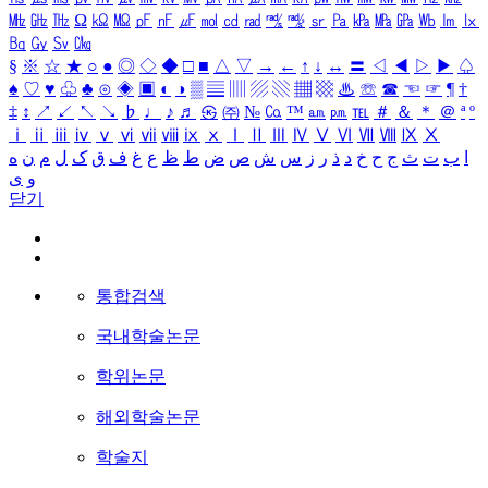
㎒
㎓
㎔
Ω
㏀
㏁
㎊
㎋
㎌
㏖
㏅
㎭
㎮
㎯
㏛
㎩
㎪
㎫
㎬
㏝
㏐
㏓
㏃
㏉
㏜
㏆
§
※
☆
★
○
●
◎
◇
◆
□
■
△
▽
→
←
↑
↓
↔
〓
◁
◀
▷
▶
♤
♠
♡
♥
♧
♣
⊙
◈
▣
◐
◑
▒
▤
▥
▨
▧
▦
▩
♨
☏
☎
☜
☞
¶
†
‡
↕
↗
↙
↖
↘
♭
♩
♪
♬
㉿
㈜
№
㏇
™
㏂
㏘
℡
＃
＆
＊
＠
ª
º
ⅰ
ⅱ
ⅲ
ⅳ
ⅴ
ⅵ
ⅶ
ⅷ
ⅸ
ⅹ
Ⅰ
Ⅱ
Ⅲ
Ⅳ
Ⅴ
Ⅵ
Ⅶ
Ⅷ
Ⅸ
Ⅹ
ا
ب
ت
ث
ج
ح
خ
د
ذ
ر
ز
س
ش
ص
ض
ط
ظ
ع
غ
ف
ق
ک
ل
م
ن
ه
و
ی
닫기
통합검색
국내학술논문
학위논문
해외학술논문
학술지