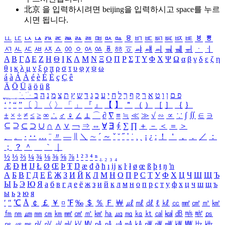
北京 을 입력하시려면
beijing
을 입력하시고 space를 누르
시면 됩니다.
ㅥ
ㅦ
ㅧ
ㅨ
ㅩ
ㅪ
ㅫ
ㅬ
ㅭ
ㅮ
ㅯ
ㅰ
ㅱ
ㅲ
ㅳ
ㅴ
ㅵ
ㅶ
ㅷ
ㅸ
ㅹ
ㅺ
ㅻ
ㅼ
ㅽ
ㅾ
ㅿ
ㆀ
ㆁ
ㆂ
ㆃ
ㆄ
ㆅ
ㆆ
ㆇ
ㆈ
ㆉ
ㆊ
ㆋ
ㆌ
ㆍ
ㆎ
Α
Β
Γ
Δ
Ε
Ζ
Η
Θ
Ι
Κ
Λ
Μ
Ν
Ξ
Ο
Π
Ρ
Σ
Τ
Υ
Φ
Χ
Ψ
Ω
α
β
γ
δ
ε
ζ
η
θ
ι
κ
λ
μ
ν
ξ
ο
π
ρ
σ
τ
υ
φ
χ
ψ
ω
á
à
Á
À
é
è
É
È
ç
Ç
ê
Ä
Ö
Ü
ä
ö
ü
ß
ְ
ֳ
ֲ
ֱ
ָ
ַ
ֵ
ֶ
ִ
ֹ
ּ
ֻ
ׂ
ׁ
ּ
ב
ה
נ
מ
צ
ת
ץ
ש
ד
ג
כ
ע
י
ח
ל
ך
ף
ק
ר
א
ט
ו
ן
ם
פ
‘
’
“
”
〔
〕
〈
〉
「
」
『
』
【
】
＂
（
）
［
］
｛
｝
±
×
÷
≠
≤
≥
∞
∴
♂
♀
∠
⊥
⌒
∂
∇
≡
≒
≪
≫
√
∽
∝
∵
∫
∬
∈
∋
⊆
⊇
⊂
⊃
∪
∩
∧
∨
￢
⇒
⇔
∀
∃
∮
∑
∏
＋
－
＜
＝
＞
、
。
·
‥
…
¨
〃
―
∥
＼
∼
´
～
ˇ
˘
˝
˚
˙
¸
˛
¡
¿
ː
！
＇
，
．
／
：
；
？
＾
＿
｀
｜
½
⅓
⅔
¼
¾
⅛
⅜
⅝
⅞
¹
²
³
⁴
ⁿ
₁
₂
₃
₄
Æ
Ð
Ħ
Ĳ
Ł
Ø
Œ
Þ
Ŧ
Ŋ
æ
đ
ð
ħ
ı
ĳ
ĸ
ŀ
ł
ø
œ
ß
þ
ŧ
ŋ
ŉ
А
Б
В
Г
Д
Е
Ё
Ж
З
И
Й
К
Л
М
Н
О
П
Р
С
Т
У
Ф
Х
Ц
Ч
Ш
Щ
Ъ
Ы
Ь
Э
Ю
Я
а
б
в
г
д
е
ё
ж
з
и
й
к
л
м
н
о
п
р
с
т
у
ф
х
ц
ч
ш
щ
ъ
ы
ь
э
ю
я
′
″
℃
Å
￠
￡
￥
¤
℉
‰
＄
％
Ｆ
￦
㎕
㎖
㎗
ℓ
㎘
㏄
㎣
㎤
㎥
㎦
㎙
㎚
㎛
㎜
㎝
㎞
㎟
㎠
㎡
㎢
㏊
㎍
㎎
㎏
㏏
㎈
㎉
㏈
㎧
㎨
㎰
㎱
㎲
㎳
㎴
㎵
㎶
㎷
㎸
㎹
㎀
㎁
㎂
㎃
㎄
㎺
㎻
㎽
㎾
㎿
㎐
㎑