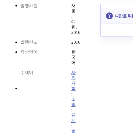
발행사항
서
울
나만을 위
:
예
린,
2016
발행연도
2016
작성언어
한
국
어
주제어
사
회
과
학
;
소
방
;
관
계
;
법