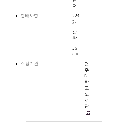
편
저
형태사항
223
p.
:
삽
화
;
26
cm
소장기관
전
주
대
학
교
도
서
관