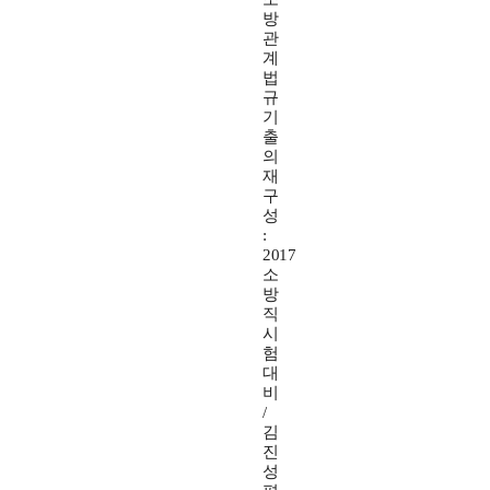
방
관
계
법
규
기
출
의
재
구
성
:
2017
소
방
직
시
험
대
비
/
김
진
성