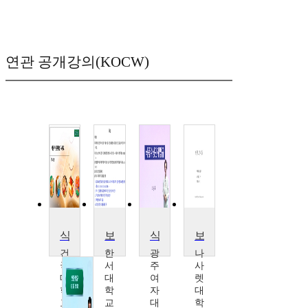
연관 공개강의(KOCW)
식품위생관계법규
보건의료관계법규
식품위생 관계법규
보건의료관계법규
건
한
광
나
국
서
주
사
대
대
여
렛
학
학
자
대
교
교
대
학