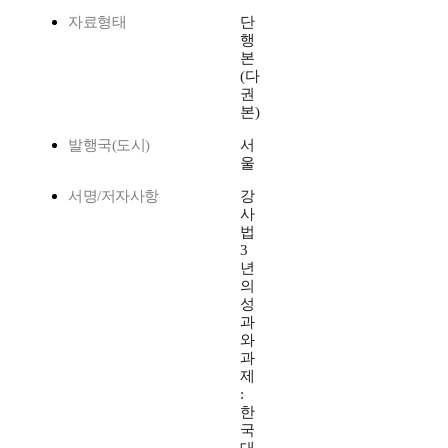
자료형태
단
행
본
(다
권
본)
발행국(도시)
서
울
서명/저자사항
강
사
법
3
년
의
성
과
와
과
제
:
한
국