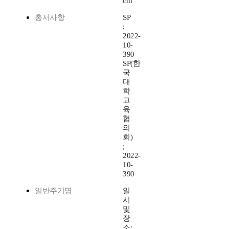
cm
총서사항
SP
;
2022-
10-
390
SP(한
국
대
학
교
육
협
의
회)
;
2022-
10-
390
일반주기명
일
시
및
장
소: