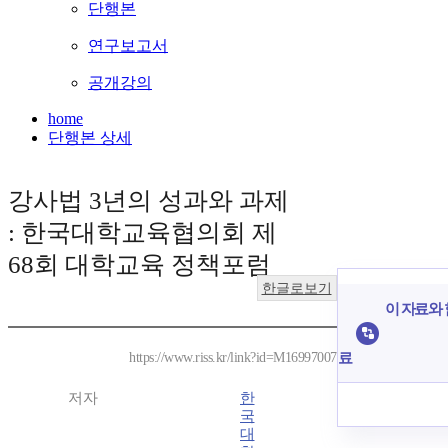
단행본
연구보고서
공개강의
home
단행본 상세
강사법 3년의 성과와 과제
: 한국대학교육협의회 제
68회 대학교육 정책포럼
한글로보기
이 자료와 
료
https://www.riss.kr/link?id=M16997007
저자
한
국
대