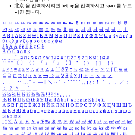
北京 을 입력하시려면
beijing
을 입력하시고 space를 누르
시면 됩니다.
ㅥ
ㅦ
ㅧ
ㅨ
ㅩ
ㅪ
ㅫ
ㅬ
ㅭ
ㅮ
ㅯ
ㅰ
ㅱ
ㅲ
ㅳ
ㅴ
ㅵ
ㅶ
ㅷ
ㅸ
ㅹ
ㅺ
ㅻ
ㅼ
ㅽ
ㅾ
ㅿ
ㆀ
ㆁ
ㆂ
ㆃ
ㆄ
ㆅ
ㆆ
ㆇ
ㆈ
ㆉ
ㆊ
ㆋ
ㆌ
ㆍ
ㆎ
Α
Β
Γ
Δ
Ε
Ζ
Η
Θ
Ι
Κ
Λ
Μ
Ν
Ξ
Ο
Π
Ρ
Σ
Τ
Υ
Φ
Χ
Ψ
Ω
α
β
γ
δ
ε
ζ
η
θ
ι
κ
λ
μ
ν
ξ
ο
π
ρ
σ
τ
υ
φ
χ
ψ
ω
á
à
Á
À
é
è
É
È
ç
Ç
ê
Ä
Ö
Ü
ä
ö
ü
ß
ְ
ֳ
ֲ
ֱ
ָ
ַ
ֵ
ֶ
ִ
ֹ
ּ
ֻ
ׂ
ׁ
ּ
ב
ה
נ
מ
צ
ת
ץ
ש
ד
ג
כ
ע
י
ח
ל
ך
ף
ק
ר
א
ט
ו
ן
ם
פ
‘
’
“
”
〔
〕
〈
〉
「
」
『
』
【
】
＂
（
）
［
］
｛
｝
±
×
÷
≠
≤
≥
∞
∴
♂
♀
∠
⊥
⌒
∂
∇
≡
≒
≪
≫
√
∽
∝
∵
∫
∬
∈
∋
⊆
⊇
⊂
⊃
∪
∩
∧
∨
￢
⇒
⇔
∀
∃
∮
∑
∏
＋
－
＜
＝
＞
、
。
·
‥
…
¨
〃
―
∥
＼
∼
´
～
ˇ
˘
˝
˚
˙
¸
˛
¡
¿
ː
！
＇
，
．
／
：
；
？
＾
＿
｀
｜
½
⅓
⅔
¼
¾
⅛
⅜
⅝
⅞
¹
²
³
⁴
ⁿ
₁
₂
₃
₄
Æ
Ð
Ħ
Ĳ
Ł
Ø
Œ
Þ
Ŧ
Ŋ
æ
đ
ð
ħ
ı
ĳ
ĸ
ŀ
ł
ø
œ
ß
þ
ŧ
ŋ
ŉ
А
Б
В
Г
Д
Е
Ё
Ж
З
И
Й
К
Л
М
Н
О
П
Р
С
Т
У
Ф
Х
Ц
Ч
Ш
Щ
Ъ
Ы
Ь
Э
Ю
Я
а
б
в
г
д
е
ё
ж
з
и
й
к
л
м
н
о
п
р
с
т
у
ф
х
ц
ч
ш
щ
ъ
ы
ь
э
ю
я
′
″
℃
Å
￠
￡
￥
¤
℉
‰
＄
％
Ｆ
￦
㎕
㎖
㎗
ℓ
㎘
㏄
㎣
㎤
㎥
㎦
㎙
㎚
㎛
㎜
㎝
㎞
㎟
㎠
㎡
㎢
㏊
㎍
㎎
㎏
㏏
㎈
㎉
㏈
㎧
㎨
㎰
㎱
㎲
㎳
㎴
㎵
㎶
㎷
㎸
㎹
㎀
㎁
㎂
㎃
㎄
㎺
㎻
㎽
㎾
㎿
㎐
㎑