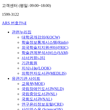
고객센터 (평일: 09:00~18:00)
1599-3122
ARS 번호안내
관련누리집
대학공개강의(KOCW)
학술정보통계시스템(Rinfo)
외국학술지지원센터(FRIC)
학술관계분석서비스(SAM)
사서커뮤니티
기관회원
지식나눔(LOOK)
의학전자도서관(MEDLIS)
유관기관 사이트
교육부(MOE)
국립장애인도서관(NLD)
국립중앙도서관(NL)
국회도서관(NAL)
연구윤리정보포털(CRE)
사이언스온 (ScienceON)