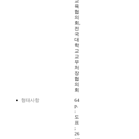
교
육
협
의
회,
전
국
대
학
교
교
무
처
장
협
의
회
형태사항
64
p.
:
도
표
;
26