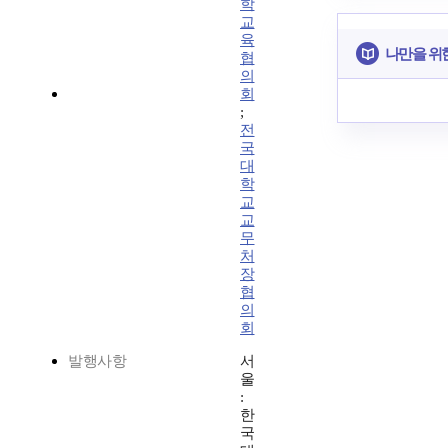
학
교
육
나만을 위
협
의
회
;
전
국
대
학
교
교
무
처
장
협
의
회
발행사항
서
울
:
한
국