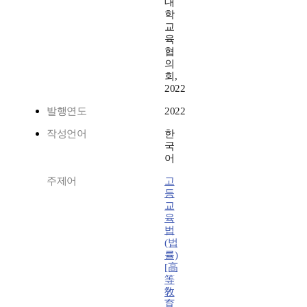
대
학
교
육
협
의
회,
2022
발행연도
2022
작성언어
한
국
어
주제어
고
등
교
육
법
(법
률)
[高
等
敎
育