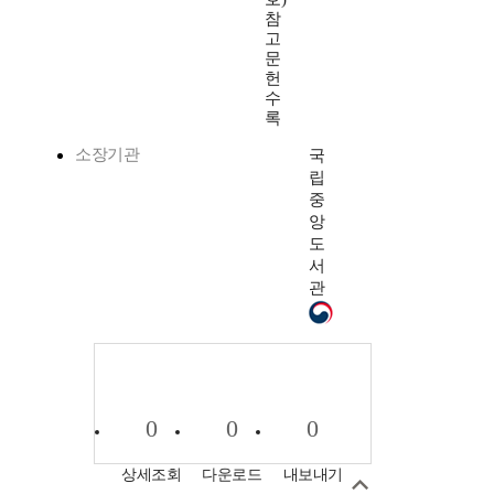
참
고
문
헌
수
록
소장기관
국
립
중
앙
도
서
관
0
0
0
상세조회
다운로드
내보내기