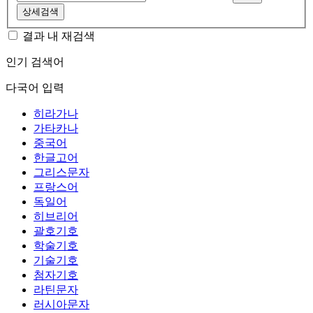
상세검색
결과 내 재검색
인기 검색어
다국어 입력
히라가나
가타카나
중국어
한글고어
그리스문자
프랑스어
독일어
히브리어
괄호기호
학술기호
기술기호
첨자기호
라틴문자
러시아문자