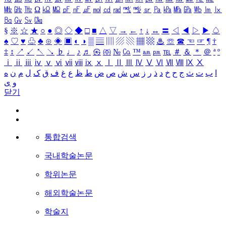
㎒
㎓
㎔
Ω
㏀
㏁
㎊
㎋
㎌
㏖
㏅
㎭
㎮
㎯
㏛
㎩
㎪
㎫
㎬
㏝
㏐
㏓
㏃
㏉
㏜
㏆
§
※
☆
★
○
●
◎
◇
◆
□
■
△
▽
→
←
↑
↓
↔
〓
◁
◀
▷
▶
♤
♠
♡
♥
♧
♣
⊙
◈
▣
◐
◑
▒
▤
▥
▨
▧
▦
▩
♨
☏
☎
☜
☞
¶
†
‡
↕
↗
↙
↖
↘
♭
♩
♪
♬
㉿
㈜
№
㏇
™
㏂
㏘
℡
＃
＆
＊
＠
ª
º
ⅰ
ⅱ
ⅲ
ⅳ
ⅴ
ⅵ
ⅶ
ⅷ
ⅸ
ⅹ
Ⅰ
Ⅱ
Ⅲ
Ⅳ
Ⅴ
Ⅵ
Ⅶ
Ⅷ
Ⅸ
Ⅹ
ا
ب
ت
ث
ج
ح
خ
د
ذ
ر
ز
س
ش
ص
ض
ط
ظ
ع
غ
ف
ق
ک
ل
م
ن
ه
و
ی
닫기
통합검색
국내학술논문
학위논문
해외학술논문
학술지