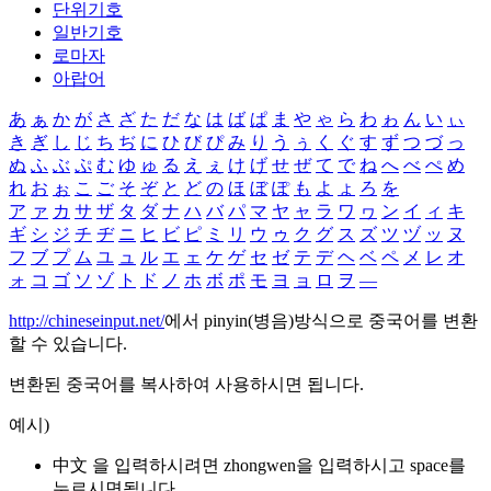
단위기호
일반기호
로마자
아랍어
あ
ぁ
か
が
さ
ざ
た
だ
な
は
ば
ぱ
ま
や
ゃ
ら
わ
ゎ
ん
い
ぃ
き
ぎ
し
じ
ち
ぢ
に
ひ
び
ぴ
み
り
う
ぅ
く
ぐ
す
ず
つ
づ
っ
ぬ
ふ
ぶ
ぷ
む
ゆ
ゅ
る
え
ぇ
け
げ
せ
ぜ
て
で
ね
へ
べ
ぺ
め
れ
お
ぉ
こ
ご
そ
ぞ
と
ど
の
ほ
ぼ
ぽ
も
よ
ょ
ろ
を
ア
ァ
カ
サ
ザ
タ
ダ
ナ
ハ
バ
パ
マ
ヤ
ャ
ラ
ワ
ヮ
ン
イ
ィ
キ
ギ
シ
ジ
チ
ヂ
ニ
ヒ
ビ
ピ
ミ
リ
ウ
ゥ
ク
グ
ス
ズ
ツ
ヅ
ッ
ヌ
フ
ブ
プ
ム
ユ
ュ
ル
エ
ェ
ケ
ゲ
セ
ゼ
テ
デ
ヘ
ベ
ペ
メ
レ
オ
ォ
コ
ゴ
ソ
ゾ
ト
ド
ノ
ホ
ボ
ポ
モ
ヨ
ョ
ロ
ヲ
―
http://chineseinput.net/
에서 pinyin(병음)방식으로 중국어를 변환
할 수 있습니다.
변환된 중국어를 복사하여 사용하시면 됩니다.
예시)
中文 을 입력하시려면
zhongwen
을 입력하시고 space를
누르시면됩니다.