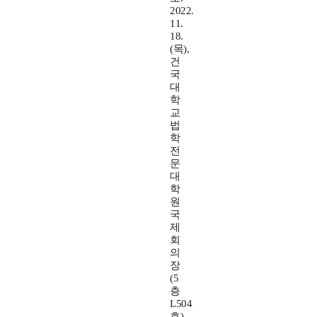
2022.
11.
18.
(목),
건
국
대
학
교
법
학
전
문
대
학
원
국
제
회
의
장
(5
층
L504
호)