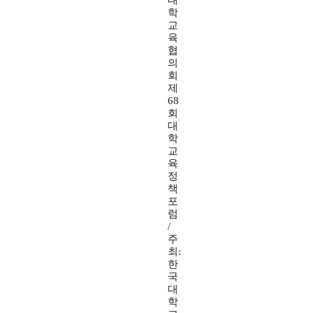
대
학
교
육
협
의
회
제
68
회
대
학
교
육
정
책
포
럼
/
주
최:
한
국
대
학