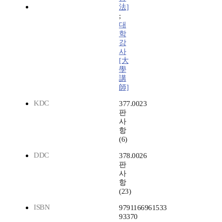
法]
;
대
학
강
사
[大
學
講
師]
KDC
377.0023
판
사
항
(6)
DDC
378.0026
판
사
항
(23)
ISBN
9791166961533
93370