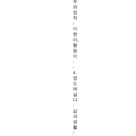
주
와
정
착
/
이
현
아,
황
동
이
-
-
4.
영
도
에
살
다
:
삶
과
생
활
/