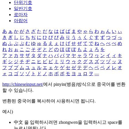
단위기호
일반기호
로마자
아랍어
あ
ぁ
か
が
さ
ざ
た
だ
な
は
ば
ぱ
ま
や
ゃ
ら
わ
ゎ
ん
い
ぃ
き
ぎ
し
じ
ち
ぢ
に
ひ
び
ぴ
み
り
う
ぅ
く
ぐ
す
ず
つ
づ
っ
ぬ
ふ
ぶ
ぷ
む
ゆ
ゅ
る
え
ぇ
け
げ
せ
ぜ
て
で
ね
へ
べ
ぺ
め
れ
お
ぉ
こ
ご
そ
ぞ
と
ど
の
ほ
ぼ
ぽ
も
よ
ょ
ろ
を
ア
ァ
カ
サ
ザ
タ
ダ
ナ
ハ
バ
パ
マ
ヤ
ャ
ラ
ワ
ヮ
ン
イ
ィ
キ
ギ
シ
ジ
チ
ヂ
ニ
ヒ
ビ
ピ
ミ
リ
ウ
ゥ
ク
グ
ス
ズ
ツ
ヅ
ッ
ヌ
フ
ブ
プ
ム
ユ
ュ
ル
エ
ェ
ケ
ゲ
セ
ゼ
テ
デ
ヘ
ベ
ペ
メ
レ
オ
ォ
コ
ゴ
ソ
ゾ
ト
ド
ノ
ホ
ボ
ポ
モ
ヨ
ョ
ロ
ヲ
―
http://chineseinput.net/
에서 pinyin(병음)방식으로 중국어를 변환
할 수 있습니다.
변환된 중국어를 복사하여 사용하시면 됩니다.
예시)
中文 을 입력하시려면
zhongwen
을 입력하시고 space를
누르시면됩니다.