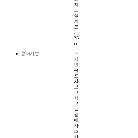
지
도,
설
계
도
;
26
cm
총서사항
도
시
민
속
조
사
보
고
서
구
술
생
애
사
조
사