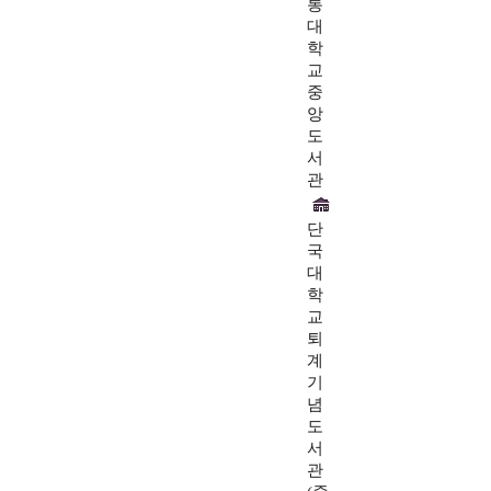
통
대
학
교
중
앙
도
서
관
단
국
대
학
교
퇴
계
기
념
도
서
관