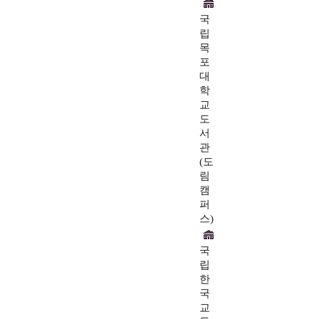
국
립
목
포
대
학
교
도
서
관
(도
림
캠
퍼
스)
국
립
한
국
교