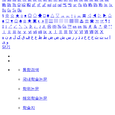
㎒
㎓
㎔
Ω
㏀
㏁
㎊
㎋
㎌
㏖
㏅
㎭
㎮
㎯
㏛
㎩
㎪
㎫
㎬
㏝
㏐
㏓
㏃
㏉
㏜
㏆
§
※
☆
★
○
●
◎
◇
◆
□
■
△
▽
→
←
↑
↓
↔
〓
◁
◀
▷
▶
♤
♠
♡
♥
♧
♣
⊙
◈
▣
◐
◑
▒
▤
▥
▨
▧
▦
▩
♨
☏
☎
☜
☞
¶
†
‡
↕
↗
↙
↖
↘
♭
♩
♪
♬
㉿
㈜
№
㏇
™
㏂
㏘
℡
＃
＆
＊
＠
ª
º
ⅰ
ⅱ
ⅲ
ⅳ
ⅴ
ⅵ
ⅶ
ⅷ
ⅸ
ⅹ
Ⅰ
Ⅱ
Ⅲ
Ⅳ
Ⅴ
Ⅵ
Ⅶ
Ⅷ
Ⅸ
Ⅹ
ا
ب
ت
ث
ج
ح
خ
د
ذ
ر
ز
س
ش
ص
ض
ط
ظ
ع
غ
ف
ق
ک
ل
م
ن
ه
و
ی
닫기
통합검색
국내학술논문
학위논문
해외학술논문
학술지