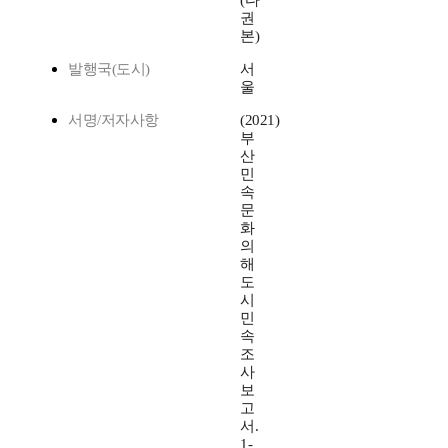
(다
권
본)
발행국(도시)
서
울
서명/저자사항
(2021)
부
산
민
속
문
화
의
해
도
시
민
속
조
사
보
고
서.
1-