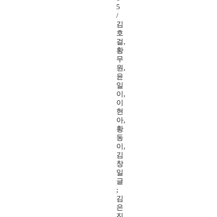
5
/
김
호
걸,
황
무
원,
윤
일
이,
이
현
아,
황
동
이,
김
창
일
글
;
김
은
진,