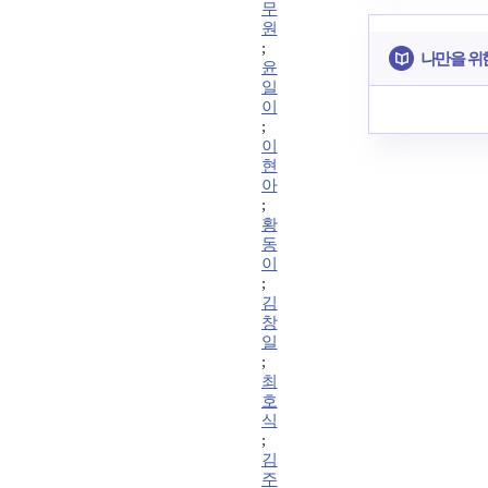
무
원
;
나만을 위
윤
일
이
;
이
현
아
;
황
동
이
;
김
창
일
;
최
호
식
;
김
주