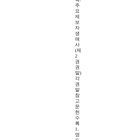
주
요
제
보
자
생
애
사
(제
2
권
권
말)
각
권
말
참
고
문
헌
수
록
1.
영