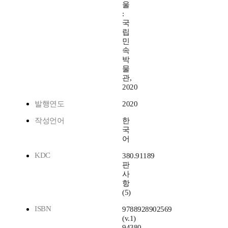
울
:
국
립
민
속
박
물
관,
2020
발행연도
2020
작성언어
한
국
어
KDC
380.91189
판
사
항
(5)
ISBN
9788928902569
(v.1)
94380