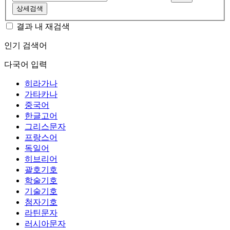
상세검색
결과 내 재검색
인기 검색어
다국어 입력
히라가나
가타카나
중국어
한글고어
그리스문자
프랑스어
독일어
히브리어
괄호기호
학술기호
기술기호
첨자기호
라틴문자
러시아문자