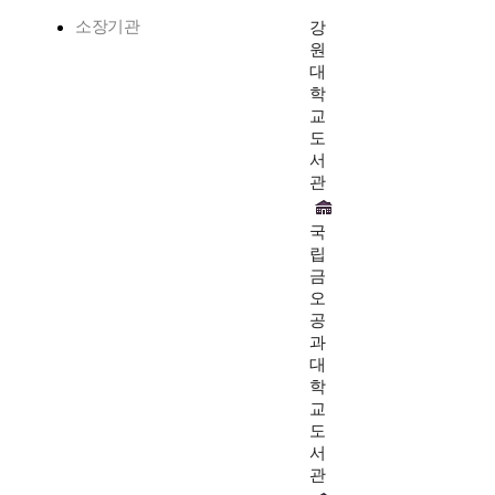
소장기관
강
원
대
학
교
도
서
관
국
립
금
오
공
과
대
학
교
도
서
관