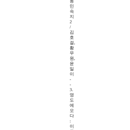
동
민
속
지
2
/
김
호
걸,
황
무
원,
윤
일
이
-
-
3.
영
도
에
오
다
:
이