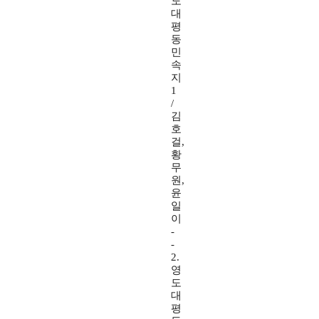
도
대
평
동
민
속
지
1
/
김
호
걸,
황
무
원,
윤
일
이
-
-
2.
영
도
대
평