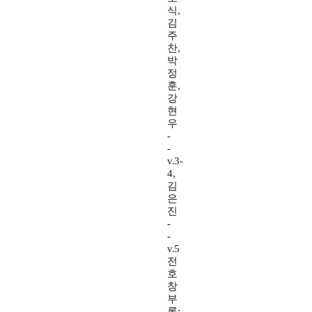
식,
김
주
찬,
박
정
훈,
강
현
우
-
-
v.3-
4,
김
은
진
-
-
v.5
전
호
창
부
록: