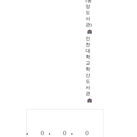
(중
앙
도
서
관)
인
천
대
학
교
학
산
도
서
관
0
0
0