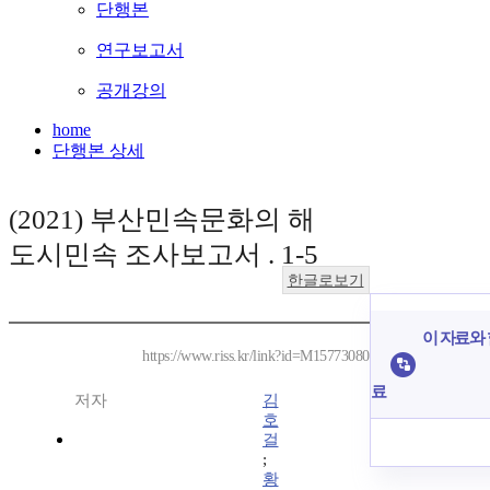
단행본
연구보고서
공개강의
home
단행본 상세
(2021) 부산민속문화의 해
도시민속 조사보고서 . 1-5
한글로보기
이 자료와 
https://www.riss.kr/link?id=M15773080
료
저자
김
호
걸
;
황