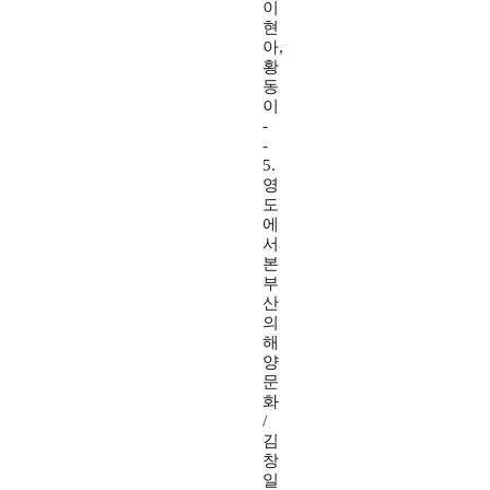
이
현
아,
황
동
이
-
-
5.
영
도
에
서
본
부
산
의
해
양
문
화
/
김
창
일