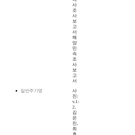
사
조
사
보
고
서
해
양
민
속
조
사
보
고
서
일반주기명
사
진:
v.1-
2,
김
은
진,
최
호