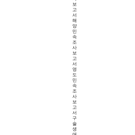
보
고
서
해
양
민
속
조
사
보
고
서
영
도
민
속
조
사
보
고
서
구
술
생
애