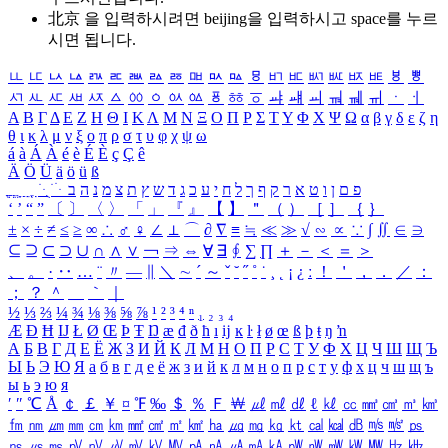
北京 을 입력하시려면
beijing
을 입력하시고 space를 누르
시면 됩니다.
ㅥ
ㅦ
ㅧ
ㅨ
ㅩ
ㅪ
ㅫ
ㅬ
ㅭ
ㅮ
ㅯ
ㅰ
ㅱ
ㅲ
ㅳ
ㅴ
ㅵ
ㅶ
ㅷ
ㅸ
ㅹ
ㅺ
ㅻ
ㅼ
ㅽ
ㅾ
ㅿ
ㆀ
ㆁ
ㆂ
ㆃ
ㆄ
ㆅ
ㆆ
ㆇ
ㆈ
ㆉ
ㆊ
ㆋ
ㆌ
ㆍ
ㆎ
Α
Β
Γ
Δ
Ε
Ζ
Η
Θ
Ι
Κ
Λ
Μ
Ν
Ξ
Ο
Π
Ρ
Σ
Τ
Υ
Φ
Χ
Ψ
Ω
α
β
γ
δ
ε
ζ
η
θ
ι
κ
λ
μ
ν
ξ
ο
π
ρ
σ
τ
υ
φ
χ
ψ
ω
á
à
Á
À
é
è
É
È
ç
Ç
ê
Ä
Ö
Ü
ä
ö
ü
ß
ְ
ֳ
ֲ
ֱ
ָ
ַ
ֵ
ֶ
ִ
ֹ
ּ
ֻ
ׂ
ׁ
ּ
ב
ה
נ
מ
צ
ת
ץ
ש
ד
ג
כ
ע
י
ח
ל
ך
ף
ק
ר
א
ט
ו
ן
ם
פ
‘
’
“
”
〔
〕
〈
〉
「
」
『
』
【
】
＂
（
）
［
］
｛
｝
±
×
÷
≠
≤
≥
∞
∴
♂
♀
∠
⊥
⌒
∂
∇
≡
≒
≪
≫
√
∽
∝
∵
∫
∬
∈
∋
⊆
⊇
⊂
⊃
∪
∩
∧
∨
￢
⇒
⇔
∀
∃
∮
∑
∏
＋
－
＜
＝
＞
、
。
·
‥
…
¨
〃
―
∥
＼
∼
´
～
ˇ
˘
˝
˚
˙
¸
˛
¡
¿
ː
！
＇
，
．
／
：
；
？
＾
＿
｀
｜
½
⅓
⅔
¼
¾
⅛
⅜
⅝
⅞
¹
²
³
⁴
ⁿ
₁
₂
₃
₄
Æ
Ð
Ħ
Ĳ
Ł
Ø
Œ
Þ
Ŧ
Ŋ
æ
đ
ð
ħ
ı
ĳ
ĸ
ŀ
ł
ø
œ
ß
þ
ŧ
ŋ
ŉ
А
Б
В
Г
Д
Е
Ё
Ж
З
И
Й
К
Л
М
Н
О
П
Р
С
Т
У
Ф
Х
Ц
Ч
Ш
Щ
Ъ
Ы
Ь
Э
Ю
Я
а
б
в
г
д
е
ё
ж
з
и
й
к
л
м
н
о
п
р
с
т
у
ф
х
ц
ч
ш
щ
ъ
ы
ь
э
ю
я
′
″
℃
Å
￠
￡
￥
¤
℉
‰
＄
％
Ｆ
￦
㎕
㎖
㎗
ℓ
㎘
㏄
㎣
㎤
㎥
㎦
㎙
㎚
㎛
㎜
㎝
㎞
㎟
㎠
㎡
㎢
㏊
㎍
㎎
㎏
㏏
㎈
㎉
㏈
㎧
㎨
㎰
㎱
㎲
㎳
㎴
㎵
㎶
㎷
㎸
㎹
㎀
㎁
㎂
㎃
㎄
㎺
㎻
㎽
㎾
㎿
㎐
㎑