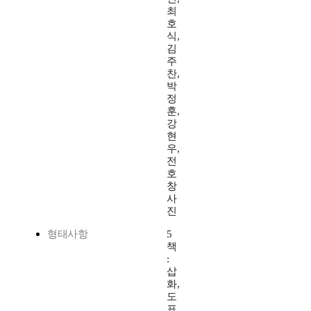
최
호
식,
김
주
찬,
박
정
훈,
강
현
우,
전
호
창
사
진
형태사항
5
책
:
삽
화,
도
표,