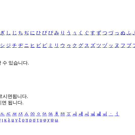
ぎ
し
じ
ち
ぢ
に
ひ
び
ぴ
み
り
う
ぅ
く
ぐ
す
ず
つ
づ
っ
ぬ
ふ
シ
ジ
チ
ヂ
ニ
ヒ
ビ
ピ
ミ
リ
ウ
ゥ
ク
グ
ス
ズ
ツ
ヅ
ッ
ヌ
フ
ブ
할 수 있습니다.
누르시면됩니다.
시면 됩니다.
ㅻ
ㅼ
ㅽ
ㅾ
ㅿ
ㆀ
ㆁ
ㆂ
ㆃ
ㆄ
ㆅ
ㆆ
ㆇ
ㆈ
ㆉ
ㆊ
ㆋ
ㆌ
ㆍ
ㆎ
θ
ι
κ
λ
μ
ν
ξ
ο
π
ρ
σ
τ
υ
φ
χ
ψ
ω