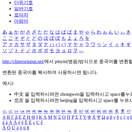
단위기호
일반기호
로마자
아랍어
あ
ぁ
か
が
さ
ざ
た
だ
な
は
ば
ぱ
ま
や
ゃ
ら
わ
ゎ
ん
い
ぃ
き
こ
ご
そ
ぞ
と
ど
の
ほ
ぼ
ぽ
も
よ
ょ
ろ
を
ア
ァ
カ
サ
ザ
タ
ダ
ナ
ハ
バ
パ
マ
ヤ
ャ
ラ
ワ
ヮ
ン
イ
ィ
キ
ギ
ソ
ゾ
ト
ド
ノ
ホ
ボ
ポ
モ
ヨ
ョ
ロ
ヲ
―
http://chineseinput.net/
에서 pinyin(병음)방식으로 중국어를 변환
변환된 중국어를 복사하여 사용하시면 됩니다.
예시)
中文 을 입력하시려면
zhongwen
을 입력하시고 space를
北京 을 입력하시려면
beijing
을 입력하시고 space를 누르
ㅥ
ㅦ
ㅧ
ㅨ
ㅩ
ㅪ
ㅫ
ㅬ
ㅭ
ㅮ
ㅯ
ㅰ
ㅱ
ㅲ
ㅳ
ㅴ
ㅵ
ㅶ
ㅷ
ㅸ
ㅹ
ㅺ
Α
Β
Γ
Δ
Ε
Ζ
Η
Θ
Ι
Κ
Λ
Μ
Ν
Ξ
Ο
Π
Ρ
Σ
Τ
Υ
Φ
Χ
Ψ
Ω
α
β
γ
δ
ε
ζ
η
á
à
Á
À
é
è
É
È
ç
Ç
ê
Ä
Ö
Ü
ä
ö
ü
ß