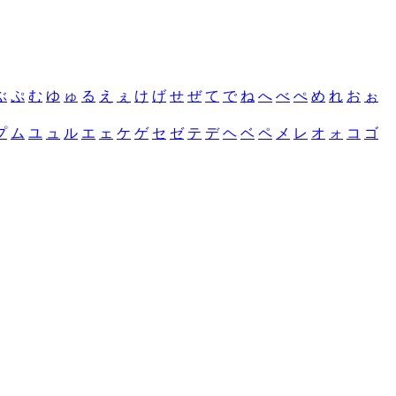
ぶ
ぷ
む
ゆ
ゅ
る
え
ぇ
け
げ
せ
ぜ
て
で
ね
へ
べ
ぺ
め
れ
お
ぉ
プ
ム
ユ
ュ
ル
エ
ェ
ケ
ゲ
セ
ゼ
テ
デ
ヘ
ベ
ペ
メ
レ
オ
ォ
コ
ゴ