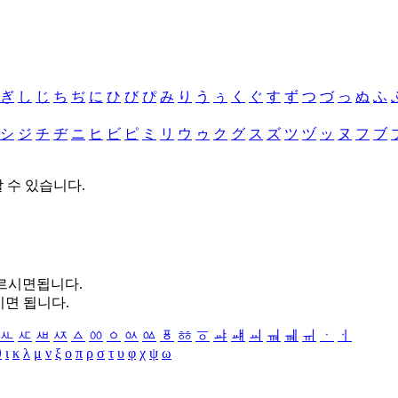
ぎ
し
じ
ち
ぢ
に
ひ
び
ぴ
み
り
う
ぅ
く
ぐ
す
ず
つ
づ
っ
ぬ
ふ
シ
ジ
チ
ヂ
ニ
ヒ
ビ
ピ
ミ
リ
ウ
ゥ
ク
グ
ス
ズ
ツ
ヅ
ッ
ヌ
フ
ブ
할 수 있습니다.
누르시면됩니다.
시면 됩니다.
ㅻ
ㅼ
ㅽ
ㅾ
ㅿ
ㆀ
ㆁ
ㆂ
ㆃ
ㆄ
ㆅ
ㆆ
ㆇ
ㆈ
ㆉ
ㆊ
ㆋ
ㆌ
ㆍ
ㆎ
θ
ι
κ
λ
μ
ν
ξ
ο
π
ρ
σ
τ
υ
φ
χ
ψ
ω