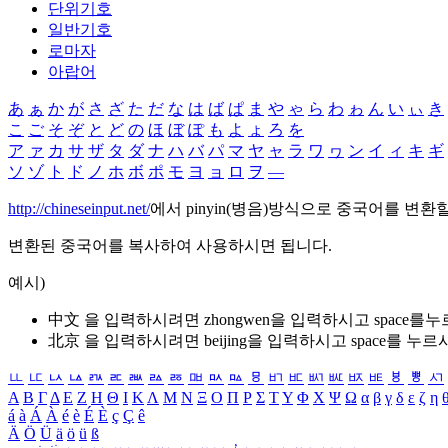
단위기호
일반기호
로마자
아랍어
あ
ぁ
か
が
さ
ざ
た
だ
な
は
ば
ぱ
ま
や
ゃ
ら
わ
ゎ
ん
い
ぃ
き
こ
ご
そ
ぞ
と
ど
の
ほ
ぼ
ぽ
も
よ
ょ
ろ
を
ア
ァ
カ
サ
ザ
タ
ダ
ナ
ハ
バ
パ
マ
ヤ
ャ
ラ
ワ
ヮ
ン
イ
ィ
キ
ギ
ソ
ゾ
ト
ド
ノ
ホ
ボ
ポ
モ
ヨ
ョ
ロ
ヲ
―
http://chineseinput.net/
에서 pinyin(병음)방식으로 중국어를 변환
변환된 중국어를 복사하여 사용하시면 됩니다.
예시)
中文 을 입력하시려면
zhongwen
을 입력하시고 space를
北京 을 입력하시려면
beijing
을 입력하시고 space를 누르
ㅥ
ㅦ
ㅧ
ㅨ
ㅩ
ㅪ
ㅫ
ㅬ
ㅭ
ㅮ
ㅯ
ㅰ
ㅱ
ㅲ
ㅳ
ㅴ
ㅵ
ㅶ
ㅷ
ㅸ
ㅹ
ㅺ
Α
Β
Γ
Δ
Ε
Ζ
Η
Θ
Ι
Κ
Λ
Μ
Ν
Ξ
Ο
Π
Ρ
Σ
Τ
Υ
Φ
Χ
Ψ
Ω
α
β
γ
δ
ε
ζ
η
á
à
Á
À
é
è
É
È
ç
Ç
ê
Ä
Ö
Ü
ä
ö
ü
ß