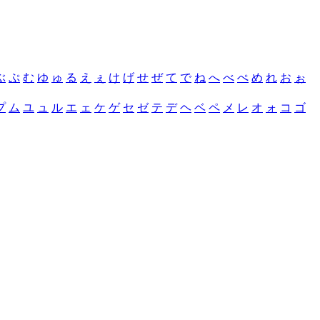
ぶ
ぷ
む
ゆ
ゅ
る
え
ぇ
け
げ
せ
ぜ
て
で
ね
へ
べ
ぺ
め
れ
お
ぉ
プ
ム
ユ
ュ
ル
エ
ェ
ケ
ゲ
セ
ゼ
テ
デ
ヘ
ベ
ペ
メ
レ
オ
ォ
コ
ゴ