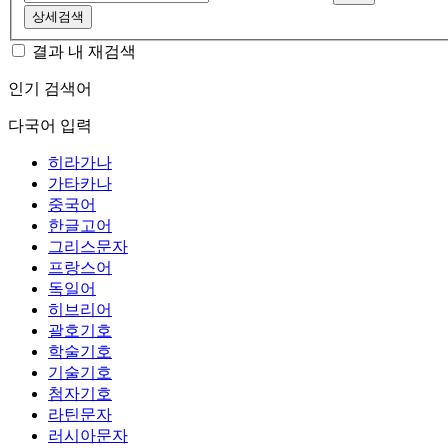
상세검색
결과 내 재검색
인기 검색어
다국어 입력
히라가나
가타카나
중국어
한글고어
그리스문자
프랑스어
독일어
히브리어
괄호기호
학술기호
기술기호
첨자기호
라틴문자
러시아문자