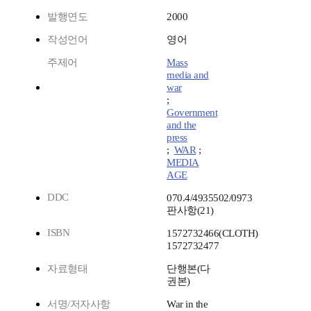
발행연도
2000
작성언어
영어
주제어
Mass
media and
war
;
Government
and the
press
;
WAR
;
MEDIA
AGE
DDC
070.4/4935502/0973
판사항(21)
ISBN
1572732466(CLOTH)
1572732477
자료형태
단행본(다
권본)
서명/저자사항
War in the