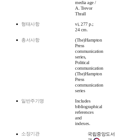
media age /
A. Trevor
Thrall
형태사항
vi, 277 p.;
24 cm.
총서사항
(The)Hampton
Press
communication
series,
Political
communication
(The)Hampton
Press
communication
series
일반주기명
Includes
bibliographical
references
and
indexes.
소장기관
국립중앙도서