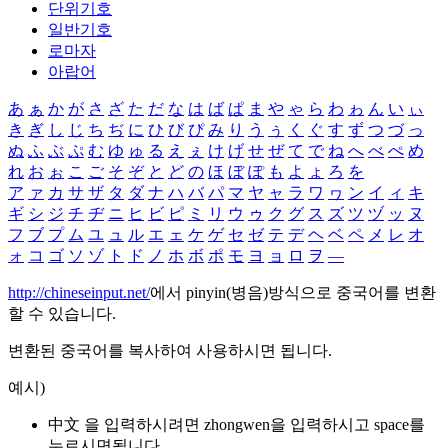
단위기호
일반기호
로마자
아랍어
あ
ぁ
か
が
さ
ざ
た
だ
な
は
ば
ぱ
ま
や
ゃ
ら
わ
ゎ
ん
い
ぃ
き
ぎ
し
じ
ち
ぢ
に
ひ
び
ぴ
み
り
う
ぅ
く
ぐ
す
ず
つ
づ
っ
ぬ
ふ
ぶ
ぷ
む
ゆ
ゅ
る
え
ぇ
け
げ
せ
ぜ
て
で
ね
へ
べ
ぺ
め
れ
お
ぉ
こ
ご
そ
ぞ
と
ど
の
ほ
ぼ
ぽ
も
よ
ょ
ろ
を
ア
ァ
カ
サ
ザ
タ
ダ
ナ
ハ
バ
パ
マ
ヤ
ャ
ラ
ワ
ヮ
ン
イ
ィ
キ
ギ
シ
ジ
チ
ヂ
ニ
ヒ
ビ
ピ
ミ
リ
ウ
ゥ
ク
グ
ス
ズ
ツ
ヅ
ッ
ヌ
フ
ブ
プ
ム
ユ
ュ
ル
エ
ェ
ケ
ゲ
セ
ゼ
テ
デ
ヘ
ベ
ペ
メ
レ
オ
ォ
コ
ゴ
ソ
ゾ
ト
ド
ノ
ホ
ボ
ポ
モ
ヨ
ョ
ロ
ヲ
―
http://chineseinput.net/
에서 pinyin(병음)방식으로 중국어를 변환
할 수 있습니다.
변환된 중국어를 복사하여 사용하시면 됩니다.
예시)
中文 을 입력하시려면
zhongwen
을 입력하시고 space를
누르시면됩니다.