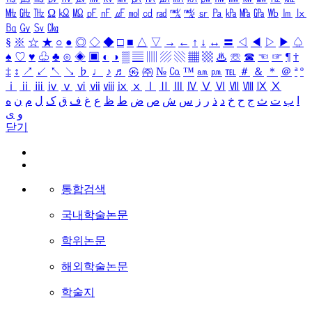
㎒
㎓
㎔
Ω
㏀
㏁
㎊
㎋
㎌
㏖
㏅
㎭
㎮
㎯
㏛
㎩
㎪
㎫
㎬
㏝
㏐
㏓
㏃
㏉
㏜
㏆
§
※
☆
★
○
●
◎
◇
◆
□
■
△
▽
→
←
↑
↓
↔
〓
◁
◀
▷
▶
♤
♠
♡
♥
♧
♣
⊙
◈
▣
◐
◑
▒
▤
▥
▨
▧
▦
▩
♨
☏
☎
☜
☞
¶
†
‡
↕
↗
↙
↖
↘
♭
♩
♪
♬
㉿
㈜
№
㏇
™
㏂
㏘
℡
＃
＆
＊
＠
ª
º
ⅰ
ⅱ
ⅲ
ⅳ
ⅴ
ⅵ
ⅶ
ⅷ
ⅸ
ⅹ
Ⅰ
Ⅱ
Ⅲ
Ⅳ
Ⅴ
Ⅵ
Ⅶ
Ⅷ
Ⅸ
Ⅹ
ا
ب
ت
ث
ج
ح
خ
د
ذ
ر
ز
س
ش
ص
ض
ط
ظ
ع
غ
ف
ق
ک
ل
م
ن
ه
و
ی
닫기
통합검색
국내학술논문
학위논문
해외학술논문
학술지