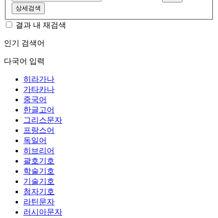
상세검색
결과 내 재검색
인기 검색어
다국어 입력
히라가나
가타카나
중국어
한글고어
그리스문자
프랑스어
독일어
히브리어
괄호기호
학술기호
기술기호
첨자기호
라틴문자
러시아문자