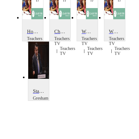
Holocaust: A Pre-war German Jewish Family
Children in World War II
Women Affected by War: Sudan
World War I: Christmas Truce Reenactment
Teachers
Teachers
Teachers
Teachers
TV
TV
TV
TV
Teachers
Teachers
Teachers
Teachers
TV
TV
TV
TV
State Involvement in War Crimes Trials
Gresham
College
Sir
Geoffrey
Nice QC