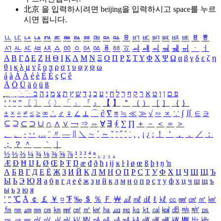
北京 을 입력하시려면
beijing
을 입력하시고 space를 누르
시면 됩니다.
ㅥ
ㅦ
ㅧ
ㅨ
ㅩ
ㅪ
ㅫ
ㅬ
ㅭ
ㅮ
ㅯ
ㅰ
ㅱ
ㅲ
ㅳ
ㅴ
ㅵ
ㅶ
ㅷ
ㅸ
ㅹ
ㅺ
ㅻ
ㅼ
ㅽ
ㅾ
ㅿ
ㆀ
ㆁ
ㆂ
ㆃ
ㆄ
ㆅ
ㆆ
ㆇ
ㆈ
ㆉ
ㆊ
ㆋ
ㆌ
ㆍ
ㆎ
Α
Β
Γ
Δ
Ε
Ζ
Η
Θ
Ι
Κ
Λ
Μ
Ν
Ξ
Ο
Π
Ρ
Σ
Τ
Υ
Φ
Χ
Ψ
Ω
α
β
γ
δ
ε
ζ
η
θ
ι
κ
λ
μ
ν
ξ
ο
π
ρ
σ
τ
υ
φ
χ
ψ
ω
á
à
Á
À
é
è
É
È
ç
Ç
ê
Ä
Ö
Ü
ä
ö
ü
ß
ְ
ֳ
ֲ
ֱ
ָ
ַ
ֵ
ֶ
ִ
ֹ
ּ
ֻ
ׂ
ׁ
ּ
ב
ה
נ
מ
צ
ת
ץ
ש
ד
ג
כ
ע
י
ח
ל
ך
ף
ק
ר
א
ט
ו
ן
ם
פ
‘
’
“
”
〔
〕
〈
〉
「
」
『
』
【
】
＂
（
）
［
］
｛
｝
±
×
÷
≠
≤
≥
∞
∴
♂
♀
∠
⊥
⌒
∂
∇
≡
≒
≪
≫
√
∽
∝
∵
∫
∬
∈
∋
⊆
⊇
⊂
⊃
∪
∩
∧
∨
￢
⇒
⇔
∀
∃
∮
∑
∏
＋
－
＜
＝
＞
、
。
·
‥
…
¨
〃
―
∥
＼
∼
´
～
ˇ
˘
˝
˚
˙
¸
˛
¡
¿
ː
！
＇
，
．
／
：
；
？
＾
＿
｀
｜
½
⅓
⅔
¼
¾
⅛
⅜
⅝
⅞
¹
²
³
⁴
ⁿ
₁
₂
₃
₄
Æ
Ð
Ħ
Ĳ
Ł
Ø
Œ
Þ
Ŧ
Ŋ
æ
đ
ð
ħ
ı
ĳ
ĸ
ŀ
ł
ø
œ
ß
þ
ŧ
ŋ
ŉ
А
Б
В
Г
Д
Е
Ё
Ж
З
И
Й
К
Л
М
Н
О
П
Р
С
Т
У
Ф
Х
Ц
Ч
Ш
Щ
Ъ
Ы
Ь
Э
Ю
Я
а
б
в
г
д
е
ё
ж
з
и
й
к
л
м
н
о
п
р
с
т
у
ф
х
ц
ч
ш
щ
ъ
ы
ь
э
ю
я
′
″
℃
Å
￠
￡
￥
¤
℉
‰
＄
％
Ｆ
￦
㎕
㎖
㎗
ℓ
㎘
㏄
㎣
㎤
㎥
㎦
㎙
㎚
㎛
㎜
㎝
㎞
㎟
㎠
㎡
㎢
㏊
㎍
㎎
㎏
㏏
㎈
㎉
㏈
㎧
㎨
㎰
㎱
㎲
㎳
㎴
㎵
㎶
㎷
㎸
㎹
㎀
㎁
㎂
㎃
㎄
㎺
㎻
㎽
㎾
㎿
㎐
㎑