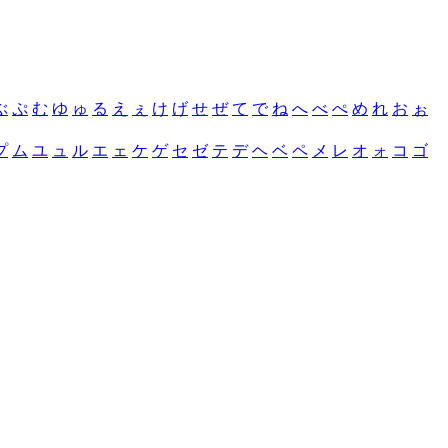
ぶ
ぷ
む
ゆ
ゅ
る
え
ぇ
け
げ
せ
ぜ
て
で
ね
へ
べ
ぺ
め
れ
お
ぉ
プ
ム
ユ
ュ
ル
エ
ェ
ケ
ゲ
セ
ゼ
テ
デ
ヘ
ベ
ペ
メ
レ
オ
ォ
コ
ゴ