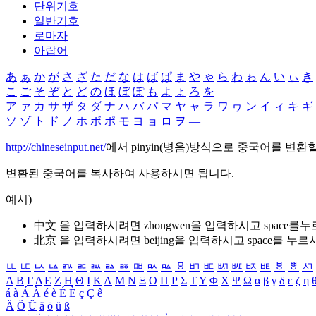
단위기호
일반기호
로마자
아랍어
あ
ぁ
か
が
さ
ざ
た
だ
な
は
ば
ぱ
ま
や
ゃ
ら
わ
ゎ
ん
い
ぃ
き
こ
ご
そ
ぞ
と
ど
の
ほ
ぼ
ぽ
も
よ
ょ
ろ
を
ア
ァ
カ
サ
ザ
タ
ダ
ナ
ハ
バ
パ
マ
ヤ
ャ
ラ
ワ
ヮ
ン
イ
ィ
キ
ギ
ソ
ゾ
ト
ド
ノ
ホ
ボ
ポ
モ
ヨ
ョ
ロ
ヲ
―
http://chineseinput.net/
에서 pinyin(병음)방식으로 중국어를 변환
변환된 중국어를 복사하여 사용하시면 됩니다.
예시)
中文 을 입력하시려면
zhongwen
을 입력하시고 space를
北京 을 입력하시려면
beijing
을 입력하시고 space를 누르
ㅥ
ㅦ
ㅧ
ㅨ
ㅩ
ㅪ
ㅫ
ㅬ
ㅭ
ㅮ
ㅯ
ㅰ
ㅱ
ㅲ
ㅳ
ㅴ
ㅵ
ㅶ
ㅷ
ㅸ
ㅹ
ㅺ
Α
Β
Γ
Δ
Ε
Ζ
Η
Θ
Ι
Κ
Λ
Μ
Ν
Ξ
Ο
Π
Ρ
Σ
Τ
Υ
Φ
Χ
Ψ
Ω
α
β
γ
δ
ε
ζ
η
á
à
Á
À
é
è
É
È
ç
Ç
ê
Ä
Ö
Ü
ä
ö
ü
ß