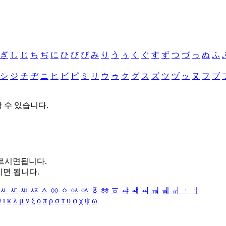
ぎ
し
じ
ち
ぢ
に
ひ
び
ぴ
み
り
う
ぅ
く
ぐ
す
ず
つ
づ
っ
ぬ
ふ
シ
ジ
チ
ヂ
ニ
ヒ
ビ
ピ
ミ
リ
ウ
ゥ
ク
グ
ス
ズ
ツ
ヅ
ッ
ヌ
フ
ブ
할 수 있습니다.
누르시면됩니다.
시면 됩니다.
ㅻ
ㅼ
ㅽ
ㅾ
ㅿ
ㆀ
ㆁ
ㆂ
ㆃ
ㆄ
ㆅ
ㆆ
ㆇ
ㆈ
ㆉ
ㆊ
ㆋ
ㆌ
ㆍ
ㆎ
θ
ι
κ
λ
μ
ν
ξ
ο
π
ρ
σ
τ
υ
φ
χ
ψ
ω