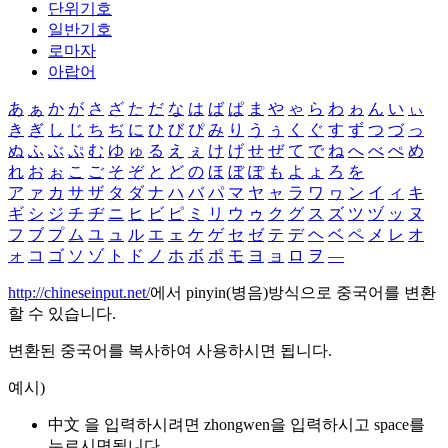
단위기호
일반기호
로마자
아랍어
あ
ぁ
か
が
さ
ざ
た
だ
な
は
ば
ぱ
ま
や
ゃ
ら
わ
ゎ
ん
い
ぃ
き
ぎ
し
じ
ち
ぢ
に
ひ
び
ぴ
み
り
う
ぅ
く
ぐ
す
ず
つ
づ
っ
ぬ
ふ
ぶ
ぷ
む
ゆ
ゅ
る
え
ぇ
け
げ
せ
ぜ
て
で
ね
へ
べ
ぺ
め
れ
お
ぉ
こ
ご
そ
ぞ
と
ど
の
ほ
ぼ
ぽ
も
よ
ょ
ろ
を
ア
ァ
カ
サ
ザ
タ
ダ
ナ
ハ
バ
パ
マ
ヤ
ャ
ラ
ワ
ヮ
ン
イ
ィ
キ
ギ
シ
ジ
チ
ヂ
ニ
ヒ
ビ
ピ
ミ
リ
ウ
ゥ
ク
グ
ス
ズ
ツ
ヅ
ッ
ヌ
フ
ブ
プ
ム
ユ
ュ
ル
エ
ェ
ケ
ゲ
セ
ゼ
テ
デ
ヘ
ベ
ペ
メ
レ
オ
ォ
コ
ゴ
ソ
ゾ
ト
ド
ノ
ホ
ボ
ポ
モ
ヨ
ョ
ロ
ヲ
―
http://chineseinput.net/
에서 pinyin(병음)방식으로 중국어를 변환
할 수 있습니다.
변환된 중국어를 복사하여 사용하시면 됩니다.
예시)
中文 을 입력하시려면
zhongwen
을 입력하시고 space를
누르시면됩니다.