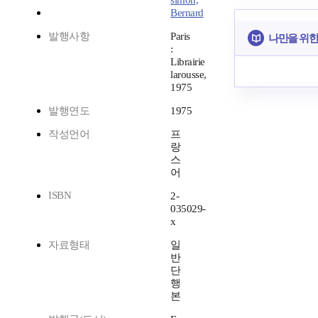
simon,
Bernard
발행사항
Paris
나만을 위한
:
Librairie
larousse,
1975
발행연도
1975
작성언어
프
랑
스
어
ISBN
2-
035029-
x
자료형태
일
반
단
행
본