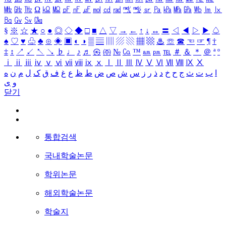
㎒
㎓
㎔
Ω
㏀
㏁
㎊
㎋
㎌
㏖
㏅
㎭
㎮
㎯
㏛
㎩
㎪
㎫
㎬
㏝
㏐
㏓
㏃
㏉
㏜
㏆
§
※
☆
★
○
●
◎
◇
◆
□
■
△
▽
→
←
↑
↓
↔
〓
◁
◀
▷
▶
♤
♠
♡
♥
♧
♣
⊙
◈
▣
◐
◑
▒
▤
▥
▨
▧
▦
▩
♨
☏
☎
☜
☞
¶
†
‡
↕
↗
↙
↖
↘
♭
♩
♪
♬
㉿
㈜
№
㏇
™
㏂
㏘
℡
＃
＆
＊
＠
ª
º
ⅰ
ⅱ
ⅲ
ⅳ
ⅴ
ⅵ
ⅶ
ⅷ
ⅸ
ⅹ
Ⅰ
Ⅱ
Ⅲ
Ⅳ
Ⅴ
Ⅵ
Ⅶ
Ⅷ
Ⅸ
Ⅹ
ا
ب
ت
ث
ج
ح
خ
د
ذ
ر
ز
س
ش
ص
ض
ط
ظ
ع
غ
ف
ق
ک
ل
م
ن
ه
و
ی
닫기
통합검색
국내학술논문
학위논문
해외학술논문
학술지