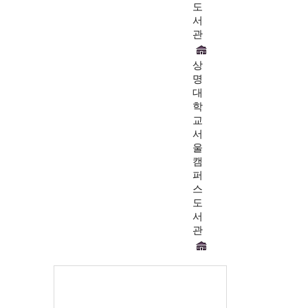
도
서
관
상
명
대
학
교
서
울
캠
퍼
스
도
서
관