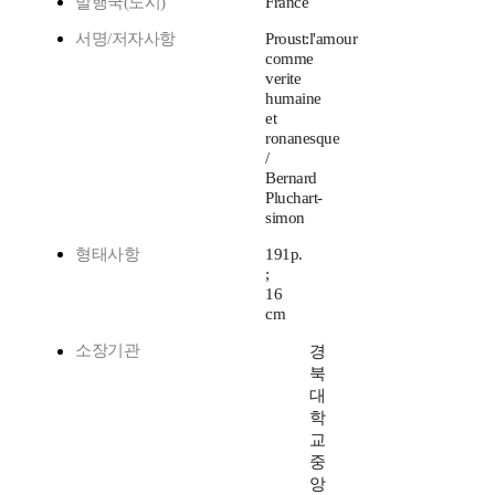
발행국(도시)
France
서명/저자사항
Proust:l'amour
comme
verite
humaine
et
ronanesque
/
Bernard
Pluchart-
simon
형태사항
191p.
;
16
cm
소장기관
경
북
대
학
교
중
앙