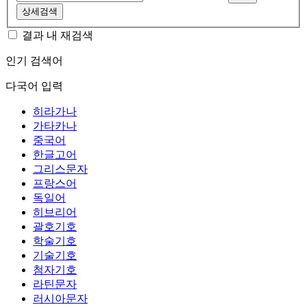
상세검색
결과 내 재검색
인기 검색어
다국어 입력
히라가나
가타카나
중국어
한글고어
그리스문자
프랑스어
독일어
히브리어
괄호기호
학술기호
기술기호
첨자기호
라틴문자
러시아문자