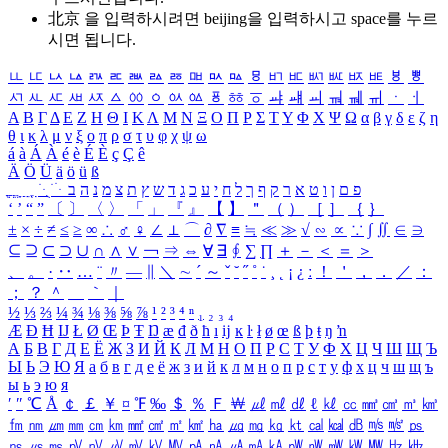
北京 을 입력하시려면
beijing
을 입력하시고 space를 누르
시면 됩니다.
ㅥ
ㅦ
ㅧ
ㅨ
ㅩ
ㅪ
ㅫ
ㅬ
ㅭ
ㅮ
ㅯ
ㅰ
ㅱ
ㅲ
ㅳ
ㅴ
ㅵ
ㅶ
ㅷ
ㅸ
ㅹ
ㅺ
ㅻ
ㅼ
ㅽ
ㅾ
ㅿ
ㆀ
ㆁ
ㆂ
ㆃ
ㆄ
ㆅ
ㆆ
ㆇ
ㆈ
ㆉ
ㆊ
ㆋ
ㆌ
ㆍ
ㆎ
Α
Β
Γ
Δ
Ε
Ζ
Η
Θ
Ι
Κ
Λ
Μ
Ν
Ξ
Ο
Π
Ρ
Σ
Τ
Υ
Φ
Χ
Ψ
Ω
α
β
γ
δ
ε
ζ
η
θ
ι
κ
λ
μ
ν
ξ
ο
π
ρ
σ
τ
υ
φ
χ
ψ
ω
á
à
Á
À
é
è
É
È
ç
Ç
ê
Ä
Ö
Ü
ä
ö
ü
ß
ְ
ֳ
ֲ
ֱ
ָ
ַ
ֵ
ֶ
ִ
ֹ
ּ
ֻ
ׂ
ׁ
ּ
ב
ה
נ
מ
צ
ת
ץ
ש
ד
ג
כ
ע
י
ח
ל
ך
ף
ק
ר
א
ט
ו
ן
ם
פ
‘
’
“
”
〔
〕
〈
〉
「
」
『
』
【
】
＂
（
）
［
］
｛
｝
±
×
÷
≠
≤
≥
∞
∴
♂
♀
∠
⊥
⌒
∂
∇
≡
≒
≪
≫
√
∽
∝
∵
∫
∬
∈
∋
⊆
⊇
⊂
⊃
∪
∩
∧
∨
￢
⇒
⇔
∀
∃
∮
∑
∏
＋
－
＜
＝
＞
、
。
·
‥
…
¨
〃
―
∥
＼
∼
´
～
ˇ
˘
˝
˚
˙
¸
˛
¡
¿
ː
！
＇
，
．
／
：
；
？
＾
＿
｀
｜
½
⅓
⅔
¼
¾
⅛
⅜
⅝
⅞
¹
²
³
⁴
ⁿ
₁
₂
₃
₄
Æ
Ð
Ħ
Ĳ
Ł
Ø
Œ
Þ
Ŧ
Ŋ
æ
đ
ð
ħ
ı
ĳ
ĸ
ŀ
ł
ø
œ
ß
þ
ŧ
ŋ
ŉ
А
Б
В
Г
Д
Е
Ё
Ж
З
И
Й
К
Л
М
Н
О
П
Р
С
Т
У
Ф
Х
Ц
Ч
Ш
Щ
Ъ
Ы
Ь
Э
Ю
Я
а
б
в
г
д
е
ё
ж
з
и
й
к
л
м
н
о
п
р
с
т
у
ф
х
ц
ч
ш
щ
ъ
ы
ь
э
ю
я
′
″
℃
Å
￠
￡
￥
¤
℉
‰
＄
％
Ｆ
￦
㎕
㎖
㎗
ℓ
㎘
㏄
㎣
㎤
㎥
㎦
㎙
㎚
㎛
㎜
㎝
㎞
㎟
㎠
㎡
㎢
㏊
㎍
㎎
㎏
㏏
㎈
㎉
㏈
㎧
㎨
㎰
㎱
㎲
㎳
㎴
㎵
㎶
㎷
㎸
㎹
㎀
㎁
㎂
㎃
㎄
㎺
㎻
㎽
㎾
㎿
㎐
㎑